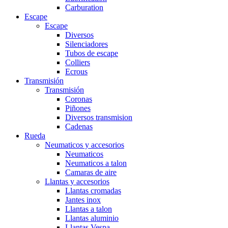
Carburation
Escape
Escape
Diversos
Silenciadores
Tubos de escape
Colliers
Ecrous
Transmisión
Transmisión
Coronas
Piñones
Diversos transmision
Cadenas
Rueda
Neumaticos y accesorios
Neumaticos
Neumaticos a talon
Camaras de aire
Llantas y accesorios
Llantas cromadas
Jantes inox
Llantas a talon
Llantas aluminio
Llantas Vespa