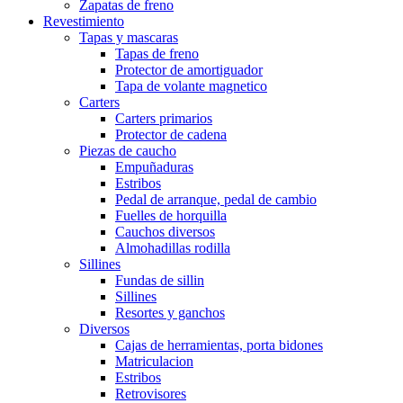
Zapatas de freno
Revestimiento
Tapas y mascaras
Tapas de freno
Protector de amortiguador
Tapa de volante magnetico
Carters
Carters primarios
Protector de cadena
Piezas de caucho
Empuñaduras
Estribos
Pedal de arranque, pedal de cambio
Fuelles de horquilla
Cauchos diversos
Almohadillas rodilla
Sillines
Fundas de sillin
Sillines
Resortes y ganchos
Diversos
Cajas de herramientas, porta bidones
Matriculacion
Estribos
Retrovisores