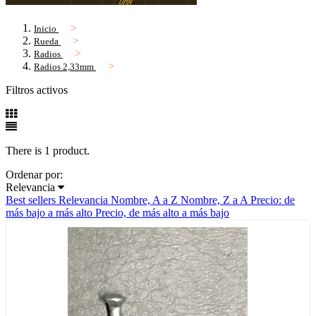
Inicio
Rueda
Radios
Radios 2,33mm
Filtros activos
There is 1 product.
Ordenar por:
Relevancia
Best sellers
Relevancia
Nombre, A a Z
Nombre, Z a A
Precio: de
más bajo a más alto
Precio, de más alto a más bajo