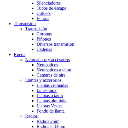
Silenciadores
Tubos de escape
Colliers
Ecrous
Transmisión
Transmisión
Coronas
Piñones
Diversos transmision
Cadenas
Rueda
Neumaticos y accesorios
Neumaticos
Neumaticos a talon
Camaras de aire
Llantas y accesorios
Llantas cromadas
Jantes inox
Llantas a talon
Llantas aluminio
Llantas Vespa
Fondo de llanta
Radios
Radios 2mm
Radios 2,33mm