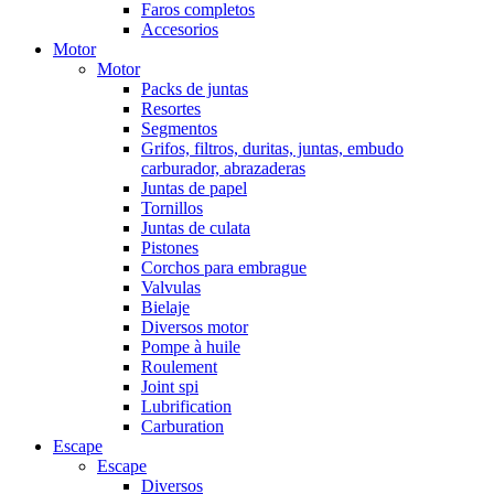
Faros completos
Accesorios
Motor
Motor
Packs de juntas
Resortes
Segmentos
Grifos, filtros, duritas, juntas, embudo
carburador, abrazaderas
Juntas de papel
Tornillos
Juntas de culata
Pistones
Corchos para embrague
Valvulas
Bielaje
Diversos motor
Pompe à huile
Roulement
Joint spi
Lubrification
Carburation
Escape
Escape
Diversos