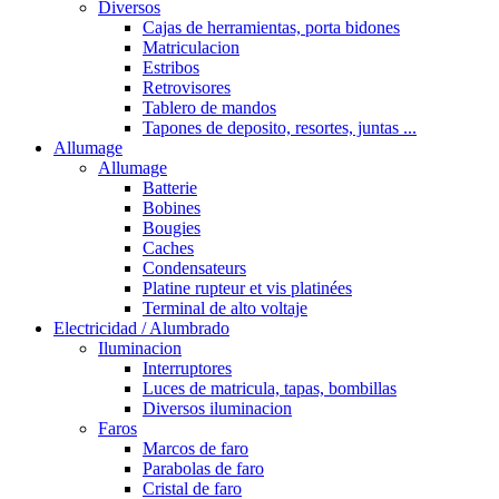
Diversos
Cajas de herramientas, porta bidones
Matriculacion
Estribos
Retrovisores
Tablero de mandos
Tapones de deposito, resortes, juntas ...
Allumage
Allumage
Batterie
Bobines
Bougies
Caches
Condensateurs
Platine rupteur et vis platinées
Terminal de alto voltaje
Electricidad / Alumbrado
Iluminacion
Interruptores
Luces de matricula, tapas, bombillas
Diversos iluminacion
Faros
Marcos de faro
Parabolas de faro
Cristal de faro