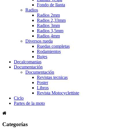
Fondo de llanta
Radios
Radios 2mm
Radios 2,33mm
Radios 3mm
Radios 3,5mm
Radios 4mm
Diversos rueda
Ruedas completas
Rodamientos
Bujes
Decalcomanias
Documentación
Documentación
Revistas tecnicas
Poster
Libros
Revista Motocyclettiste
Ciclo
Partes de la moto
Categorías