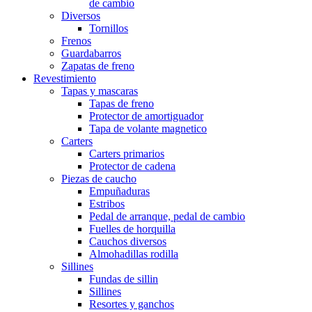
de cambio
Diversos
Tornillos
Frenos
Guardabarros
Zapatas de freno
Revestimiento
Tapas y mascaras
Tapas de freno
Protector de amortiguador
Tapa de volante magnetico
Carters
Carters primarios
Protector de cadena
Piezas de caucho
Empuñaduras
Estribos
Pedal de arranque, pedal de cambio
Fuelles de horquilla
Cauchos diversos
Almohadillas rodilla
Sillines
Fundas de sillin
Sillines
Resortes y ganchos