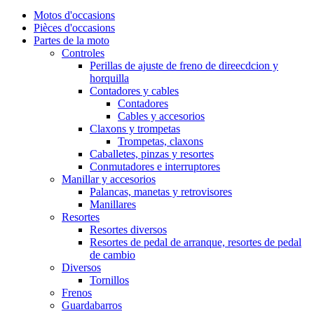
Motos d'occasions
Pièces d'occasions
Partes de la moto
Controles
Perillas de ajuste de freno de direecdcion y
horquilla
Contadores y cables
Contadores
Cables y accesorios
Claxons y trompetas
Trompetas, claxons
Caballetes, pinzas y resortes
Conmutadores e interruptores
Manillar y accesorios
Palancas, manetas y retrovisores
Manillares
Resortes
Resortes diversos
Resortes de pedal de arranque, resortes de pedal
de cambio
Diversos
Tornillos
Frenos
Guardabarros