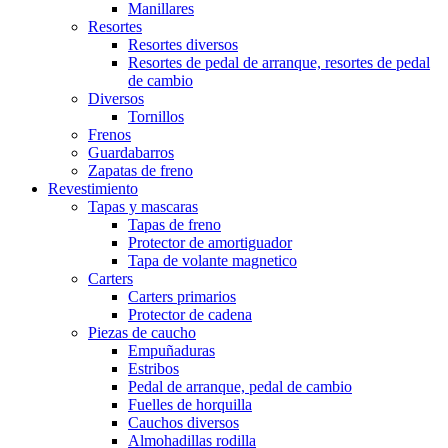
Manillares
Resortes
Resortes diversos
Resortes de pedal de arranque, resortes de pedal
de cambio
Diversos
Tornillos
Frenos
Guardabarros
Zapatas de freno
Revestimiento
Tapas y mascaras
Tapas de freno
Protector de amortiguador
Tapa de volante magnetico
Carters
Carters primarios
Protector de cadena
Piezas de caucho
Empuñaduras
Estribos
Pedal de arranque, pedal de cambio
Fuelles de horquilla
Cauchos diversos
Almohadillas rodilla