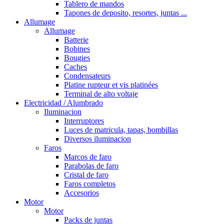
Tablero de mandos
Tapones de deposito, resortes, juntas ...
Allumage
Allumage
Batterie
Bobines
Bougies
Caches
Condensateurs
Platine rupteur et vis platinées
Terminal de alto voltaje
Electricidad / Alumbrado
Iluminacion
Interruptores
Luces de matricula, tapas, bombillas
Diversos iluminacion
Faros
Marcos de faro
Parabolas de faro
Cristal de faro
Faros completos
Accesorios
Motor
Motor
Packs de juntas