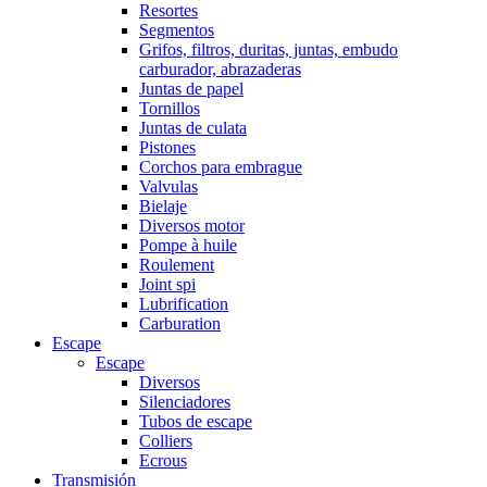
Resortes
Segmentos
Grifos, filtros, duritas, juntas, embudo
carburador, abrazaderas
Juntas de papel
Tornillos
Juntas de culata
Pistones
Corchos para embrague
Valvulas
Bielaje
Diversos motor
Pompe à huile
Roulement
Joint spi
Lubrification
Carburation
Escape
Escape
Diversos
Silenciadores
Tubos de escape
Colliers
Ecrous
Transmisión