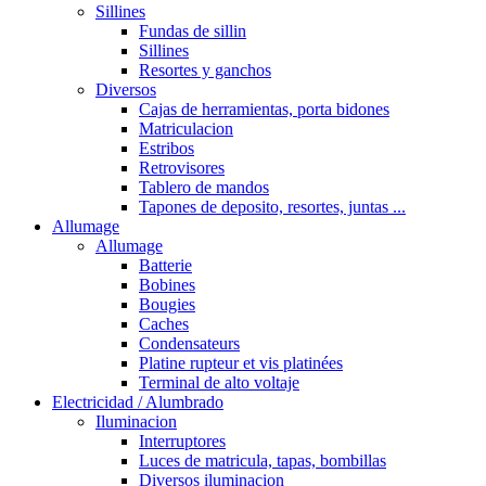
Sillines
Fundas de sillin
Sillines
Resortes y ganchos
Diversos
Cajas de herramientas, porta bidones
Matriculacion
Estribos
Retrovisores
Tablero de mandos
Tapones de deposito, resortes, juntas ...
Allumage
Allumage
Batterie
Bobines
Bougies
Caches
Condensateurs
Platine rupteur et vis platinées
Terminal de alto voltaje
Electricidad / Alumbrado
Iluminacion
Interruptores
Luces de matricula, tapas, bombillas
Diversos iluminacion