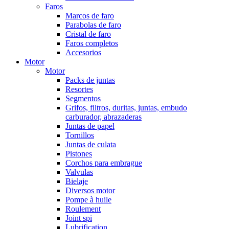
Faros
Marcos de faro
Parabolas de faro
Cristal de faro
Faros completos
Accesorios
Motor
Motor
Packs de juntas
Resortes
Segmentos
Grifos, filtros, duritas, juntas, embudo
carburador, abrazaderas
Juntas de papel
Tornillos
Juntas de culata
Pistones
Corchos para embrague
Valvulas
Bielaje
Diversos motor
Pompe à huile
Roulement
Joint spi
Lubrification