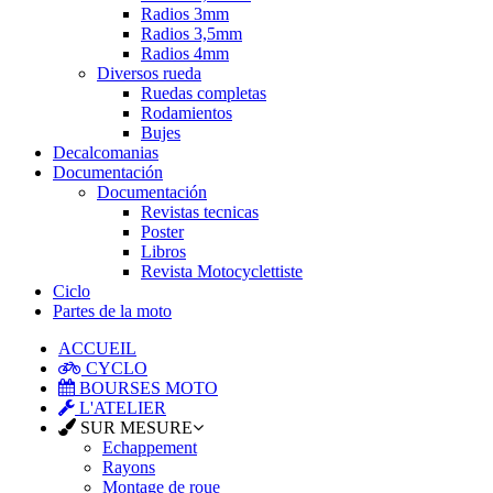
Radios 3mm
Radios 3,5mm
Radios 4mm
Diversos rueda
Ruedas completas
Rodamientos
Bujes
Decalcomanias
Documentación
Documentación
Revistas tecnicas
Poster
Libros
Revista Motocyclettiste
Ciclo
Partes de la moto
ACCUEIL
CYCLO
BOURSES MOTO
L'ATELIER
SUR MESURE
Echappement
Rayons
Montage de roue