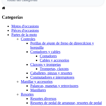
Categorías
Motos d'occasions
Pièces d'occasions
Partes de la moto
Controles
Perillas de ajuste de freno de direecdcion y
horquilla
Contadores y cables
Contadores
Cables y accesorios
Claxons y trompetas
Trompetas, claxons
Caballetes, pinzas y resortes
Conmutadores e interruptores
Manillar y accesorios
Palancas, manetas y retrovisores
Manillares
Resortes
Resortes diversos
Resortes de pedal de arranque, resortes de pedal