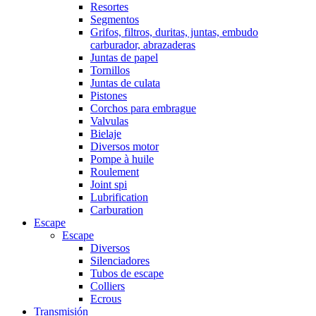
Resortes
Segmentos
Grifos, filtros, duritas, juntas, embudo
carburador, abrazaderas
Juntas de papel
Tornillos
Juntas de culata
Pistones
Corchos para embrague
Valvulas
Bielaje
Diversos motor
Pompe à huile
Roulement
Joint spi
Lubrification
Carburation
Escape
Escape
Diversos
Silenciadores
Tubos de escape
Colliers
Ecrous
Transmisión