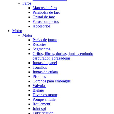
Faros
Marcos de faro
Parabolas de faro
Cristal de faro
Faros completos
Accesorios
Motor
Motor
Packs de juntas
Resortes
Segmentos
Grifos, filtros, duritas, juntas, embudo
carburador, abrazaderas
Juntas de papel
Tornillos
Juntas de culata
Pistones
Corchos para embrague
Valvulas
Bielaje
Diversos motor
Pompe à huile
Roulement
Joint spi
Lubrification