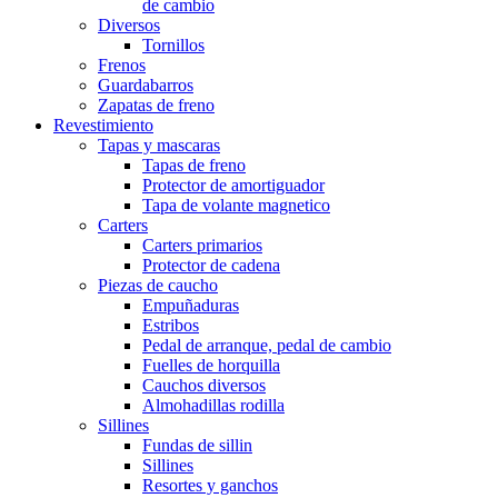
de cambio
Diversos
Tornillos
Frenos
Guardabarros
Zapatas de freno
Revestimiento
Tapas y mascaras
Tapas de freno
Protector de amortiguador
Tapa de volante magnetico
Carters
Carters primarios
Protector de cadena
Piezas de caucho
Empuñaduras
Estribos
Pedal de arranque, pedal de cambio
Fuelles de horquilla
Cauchos diversos
Almohadillas rodilla
Sillines
Fundas de sillin
Sillines
Resortes y ganchos