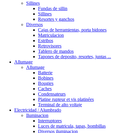
Sillines
Fundas de sillin
Sillines
Resortes y ganchos
Diversos
Cajas de herramientas, porta bidones
Matriculacion
Estribos
Retrovisores
Tablero de mandos
Tapones de deposito, resortes, juntas ...
Allumage
Allumage
Batterie
Bobines
Bougies
Caches
Condensateurs
Platine rupteur et vis platinées
Terminal de alto voltaje
Electricidad / Alumbrado
Iluminacion
Interruptores
Luces de matricula, tapas, bombillas
Diversos iluminacion