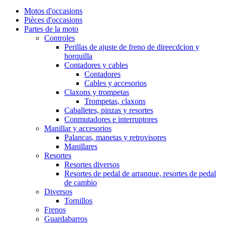
Motos d'occasions
Pièces d'occasions
Partes de la moto
Controles
Perillas de ajuste de freno de direecdcion y
horquilla
Contadores y cables
Contadores
Cables y accesorios
Claxons y trompetas
Trompetas, claxons
Caballetes, pinzas y resortes
Conmutadores e interruptores
Manillar y accesorios
Palancas, manetas y retrovisores
Manillares
Resortes
Resortes diversos
Resortes de pedal de arranque, resortes de pedal
de cambio
Diversos
Tornillos
Frenos
Guardabarros