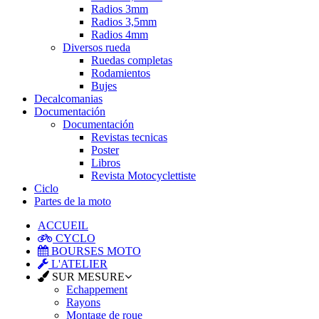
Radios 3mm
Radios 3,5mm
Radios 4mm
Diversos rueda
Ruedas completas
Rodamientos
Bujes
Decalcomanias
Documentación
Documentación
Revistas tecnicas
Poster
Libros
Revista Motocyclettiste
Ciclo
Partes de la moto
ACCUEIL
CYCLO
BOURSES MOTO
L'ATELIER
SUR MESURE
Echappement
Rayons
Montage de roue