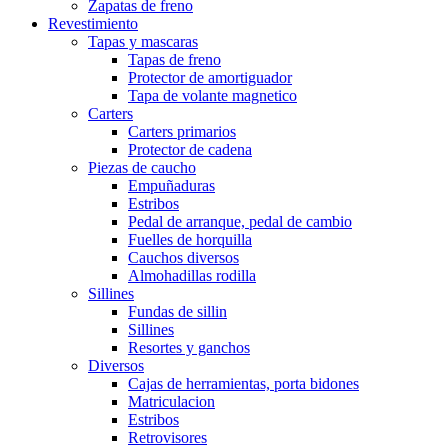
Zapatas de freno
Revestimiento
Tapas y mascaras
Tapas de freno
Protector de amortiguador
Tapa de volante magnetico
Carters
Carters primarios
Protector de cadena
Piezas de caucho
Empuñaduras
Estribos
Pedal de arranque, pedal de cambio
Fuelles de horquilla
Cauchos diversos
Almohadillas rodilla
Sillines
Fundas de sillin
Sillines
Resortes y ganchos
Diversos
Cajas de herramientas, porta bidones
Matriculacion
Estribos
Retrovisores