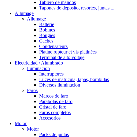
Tablero de mandos
Tapones de deposito, resortes, juntas ...
Allumage
Allumage
Batterie
Bobines
Bougies
Caches
Condensateurs
Platine rupteur et vis platinées
Terminal de alto voltaje
Electricidad / Alumbrado
Iluminacion
Interruptores
Luces de matricula, tapas, bombillas
Diversos iluminacion
Faros
Marcos de faro
Parabolas de faro
Cristal de faro
Faros completos
Accesorios
Motor
Motor
Packs de juntas