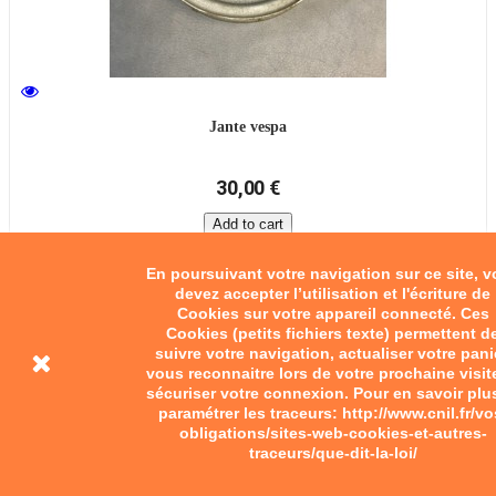
Jante vespa
30,00 €
Add to cart
En poursuivant votre navigation sur ce site, 
devez accepter l’utilisation et l'écriture de
Cookies sur votre appareil connecté. Ces
Cookies (petits fichiers texte) permettent d
suivre votre navigation, actualiser votre pani
vous reconnaitre lors de votre prochaine visit
sécuriser votre connexion. Pour en savoir plu
paramétrer les traceurs: http://www.cnil.fr/vo
obligations/sites-web-cookies-et-autres-
traceurs/que-dit-la-loi/