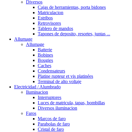
Diversos
Cajas de herramientas, porta bidones
Matriculacion
Estribos
Retrovisores
Tablero de mandos
Tapones de deposito, resortes, juntas ...
Allumage
Allumage
Batterie
Bobines
Bougies
Caches
Condensateurs
Platine rupteur et vis platinées
Terminal de alto voltaje
Electricidad / Alumbrado
Iluminacion
Interruptores
Luces de matricula, tapas, bombillas
Diversos iluminacion
Faros
Marcos de faro
Parabolas de faro
Cristal de faro