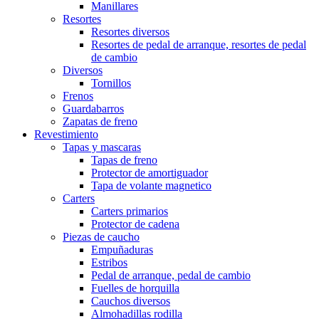
Manillares
Resortes
Resortes diversos
Resortes de pedal de arranque, resortes de pedal
de cambio
Diversos
Tornillos
Frenos
Guardabarros
Zapatas de freno
Revestimiento
Tapas y mascaras
Tapas de freno
Protector de amortiguador
Tapa de volante magnetico
Carters
Carters primarios
Protector de cadena
Piezas de caucho
Empuñaduras
Estribos
Pedal de arranque, pedal de cambio
Fuelles de horquilla
Cauchos diversos
Almohadillas rodilla