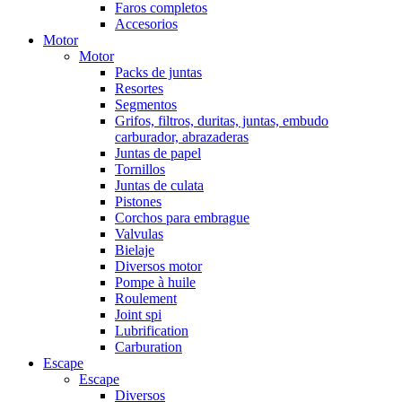
Faros completos
Accesorios
Motor
Motor
Packs de juntas
Resortes
Segmentos
Grifos, filtros, duritas, juntas, embudo
carburador, abrazaderas
Juntas de papel
Tornillos
Juntas de culata
Pistones
Corchos para embrague
Valvulas
Bielaje
Diversos motor
Pompe à huile
Roulement
Joint spi
Lubrification
Carburation
Escape
Escape
Diversos