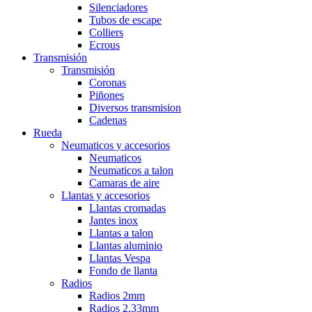
Silenciadores
Tubos de escape
Colliers
Ecrous
Transmisión
Transmisión
Coronas
Piñones
Diversos transmision
Cadenas
Rueda
Neumaticos y accesorios
Neumaticos
Neumaticos a talon
Camaras de aire
Llantas y accesorios
Llantas cromadas
Jantes inox
Llantas a talon
Llantas aluminio
Llantas Vespa
Fondo de llanta
Radios
Radios 2mm
Radios 2,33mm