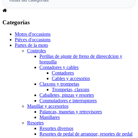
Categorías
Motos d'occasions
Pièces d'occasions
Partes de la moto
Controles
Perillas de ajuste de freno de direecdcion y
horquilla
Contadores y cables
Contadores
Cables y accesorios
Claxons y trompetas
Trompetas, claxons
Caballetes, pinzas y resortes
Conmutadores e interruptores
Manillar y accesorios
Palancas, manetas y retrovisores
Manillares
Resortes
Resortes diversos
Resortes de pedal de arranque, resortes de pedal