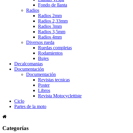
Fondo de llanta
Radios
Radios 2mm
Radios 2,33mm
Radios 3mm
Radios 3,5mm
Radios 4mm
Diversos rueda
Ruedas completas
Rodamientos
Bujes
Decalcomanias
Documentación
Documentación
Revistas tecnicas
Poster
Libros
Revista Motocyclettiste
Ciclo
Partes de la moto
Categorías