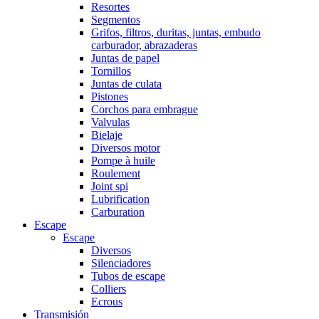
Resortes
Segmentos
Grifos, filtros, duritas, juntas, embudo
carburador, abrazaderas
Juntas de papel
Tornillos
Juntas de culata
Pistones
Corchos para embrague
Valvulas
Bielaje
Diversos motor
Pompe à huile
Roulement
Joint spi
Lubrification
Carburation
Escape
Escape
Diversos
Silenciadores
Tubos de escape
Colliers
Ecrous
Transmisión