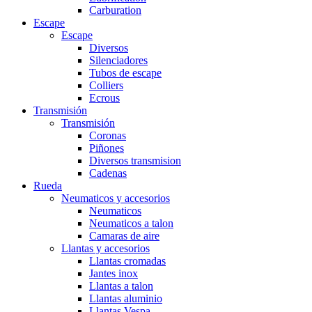
Carburation
Escape
Escape
Diversos
Silenciadores
Tubos de escape
Colliers
Ecrous
Transmisión
Transmisión
Coronas
Piñones
Diversos transmision
Cadenas
Rueda
Neumaticos y accesorios
Neumaticos
Neumaticos a talon
Camaras de aire
Llantas y accesorios
Llantas cromadas
Jantes inox
Llantas a talon
Llantas aluminio
Llantas Vespa