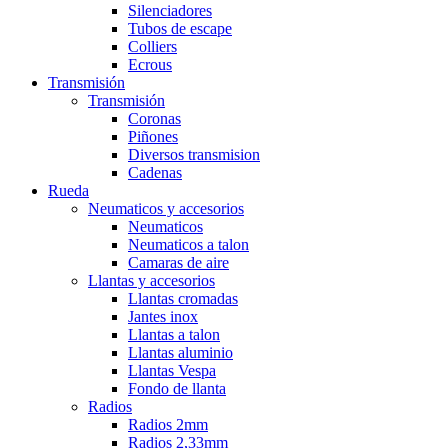
Silenciadores
Tubos de escape
Colliers
Ecrous
Transmisión
Transmisión
Coronas
Piñones
Diversos transmision
Cadenas
Rueda
Neumaticos y accesorios
Neumaticos
Neumaticos a talon
Camaras de aire
Llantas y accesorios
Llantas cromadas
Jantes inox
Llantas a talon
Llantas aluminio
Llantas Vespa
Fondo de llanta
Radios
Radios 2mm
Radios 2,33mm