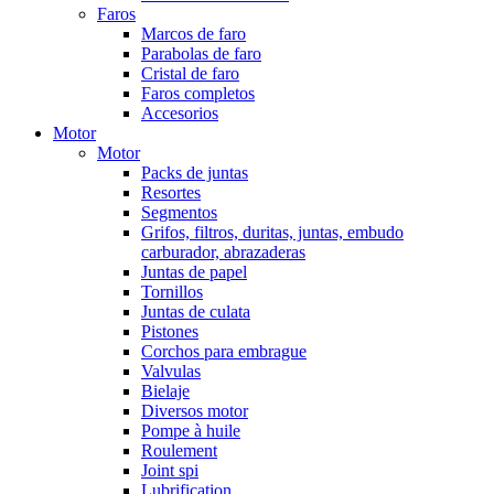
Faros
Marcos de faro
Parabolas de faro
Cristal de faro
Faros completos
Accesorios
Motor
Motor
Packs de juntas
Resortes
Segmentos
Grifos, filtros, duritas, juntas, embudo
carburador, abrazaderas
Juntas de papel
Tornillos
Juntas de culata
Pistones
Corchos para embrague
Valvulas
Bielaje
Diversos motor
Pompe à huile
Roulement
Joint spi
Lubrification