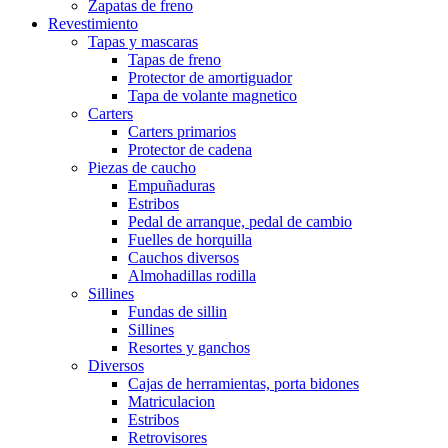
Zapatas de freno
Revestimiento
Tapas y mascaras
Tapas de freno
Protector de amortiguador
Tapa de volante magnetico
Carters
Carters primarios
Protector de cadena
Piezas de caucho
Empuñaduras
Estribos
Pedal de arranque, pedal de cambio
Fuelles de horquilla
Cauchos diversos
Almohadillas rodilla
Sillines
Fundas de sillin
Sillines
Resortes y ganchos
Diversos
Cajas de herramientas, porta bidones
Matriculacion
Estribos
Retrovisores