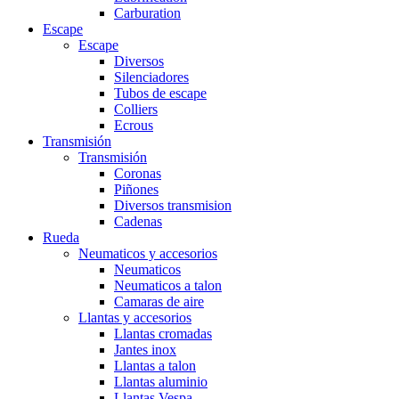
Carburation
Escape
Escape
Diversos
Silenciadores
Tubos de escape
Colliers
Ecrous
Transmisión
Transmisión
Coronas
Piñones
Diversos transmision
Cadenas
Rueda
Neumaticos y accesorios
Neumaticos
Neumaticos a talon
Camaras de aire
Llantas y accesorios
Llantas cromadas
Jantes inox
Llantas a talon
Llantas aluminio
Llantas Vespa