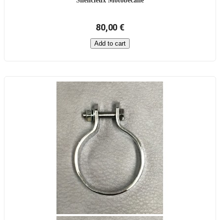
Silencieux Motobécane
80,00 €
Add to cart