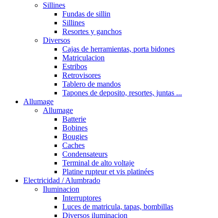
Sillines
Fundas de sillin
Sillines
Resortes y ganchos
Diversos
Cajas de herramientas, porta bidones
Matriculacion
Estribos
Retrovisores
Tablero de mandos
Tapones de deposito, resortes, juntas ...
Allumage
Allumage
Batterie
Bobines
Bougies
Caches
Condensateurs
Terminal de alto voltaje
Platine rupteur et vis platinées
Electricidad / Alumbrado
Iluminacion
Interruptores
Luces de matricula, tapas, bombillas
Diversos iluminacion