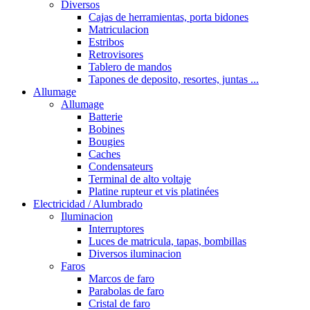
Diversos
Cajas de herramientas, porta bidones
Matriculacion
Estribos
Retrovisores
Tablero de mandos
Tapones de deposito, resortes, juntas ...
Allumage
Allumage
Batterie
Bobines
Bougies
Caches
Condensateurs
Terminal de alto voltaje
Platine rupteur et vis platinées
Electricidad / Alumbrado
Iluminacion
Interruptores
Luces de matricula, tapas, bombillas
Diversos iluminacion
Faros
Marcos de faro
Parabolas de faro
Cristal de faro