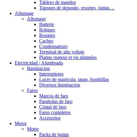
Tablero de mandos
Tapones de deposito, resortes, juntas ...
Allumage
Allumage
Batterie
Bobines
Bougies
Caches
Condensateurs
Terminal de alto voltaje
Platine rupteur et vis platinées
Electricidad / Alumbrado
Iluminacion
Interruptores
Luces de matricula, tapas, bombillas
Diversos iluminacion
Faros
Marcos de faro
Parabolas de faro
Cristal de faro
Faros completos
Accesorios
Motor
Motor
Packs de juntas