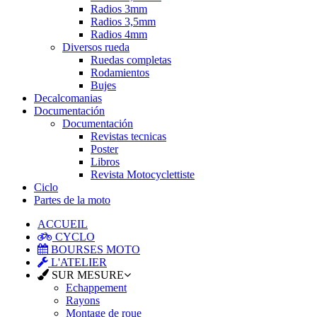
Radios 3mm
Radios 3,5mm
Radios 4mm
Diversos rueda
Ruedas completas
Rodamientos
Bujes
Decalcomanias
Documentación
Documentación
Revistas tecnicas
Poster
Libros
Revista Motocyclettiste
Ciclo
Partes de la moto
ACCUEIL
CYCLO
BOURSES MOTO
L'ATELIER
SUR MESURE
Echappement
Rayons
Montage de roue