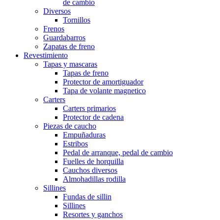
de cambio
Diversos
Tornillos
Frenos
Guardabarros
Zapatas de freno
Revestimiento
Tapas y mascaras
Tapas de freno
Protector de amortiguador
Tapa de volante magnetico
Carters
Carters primarios
Protector de cadena
Piezas de caucho
Empuñaduras
Estribos
Pedal de arranque, pedal de cambio
Fuelles de horquilla
Cauchos diversos
Almohadillas rodilla
Sillines
Fundas de sillin
Sillines
Resortes y ganchos