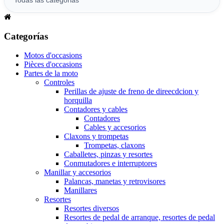
Categorías
Motos d'occasions
Pièces d'occasions
Partes de la moto
Controles
Perillas de ajuste de freno de direecdcion y
horquilla
Contadores y cables
Contadores
Cables y accesorios
Claxons y trompetas
Trompetas, claxons
Caballetes, pinzas y resortes
Conmutadores e interruptores
Manillar y accesorios
Palancas, manetas y retrovisores
Manillares
Resortes
Resortes diversos
Resortes de pedal de arranque, resortes de pedal