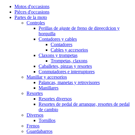
Motos d'occasions
Pièces d'occasions
Partes de la moto
Controles
Perillas de ajuste de freno de direecdcion y
horquilla
Contadores y cables
Contadores
Cables y accesorios
Claxons y trompetas
Trompetas, claxons
Caballetes, pinzas y resortes
Conmutadores e interruptores
Manillar y accesorios
Palancas, manetas y retrovisores
Manillares
Resortes
Resortes diversos
Resortes de pedal de arranque, resortes de pedal
de cambio
Diversos
Tornillos
Frenos
Guardabarros