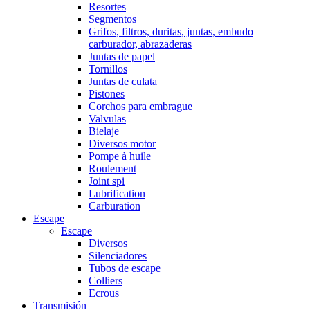
Resortes
Segmentos
Grifos, filtros, duritas, juntas, embudo
carburador, abrazaderas
Juntas de papel
Tornillos
Juntas de culata
Pistones
Corchos para embrague
Valvulas
Bielaje
Diversos motor
Pompe à huile
Roulement
Joint spi
Lubrification
Carburation
Escape
Escape
Diversos
Silenciadores
Tubos de escape
Colliers
Ecrous
Transmisión