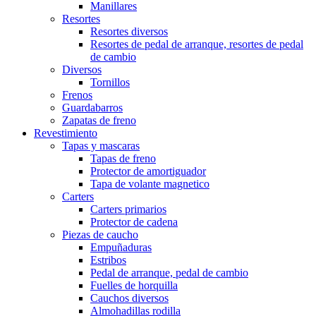
Manillares
Resortes
Resortes diversos
Resortes de pedal de arranque, resortes de pedal
de cambio
Diversos
Tornillos
Frenos
Guardabarros
Zapatas de freno
Revestimiento
Tapas y mascaras
Tapas de freno
Protector de amortiguador
Tapa de volante magnetico
Carters
Carters primarios
Protector de cadena
Piezas de caucho
Empuñaduras
Estribos
Pedal de arranque, pedal de cambio
Fuelles de horquilla
Cauchos diversos
Almohadillas rodilla