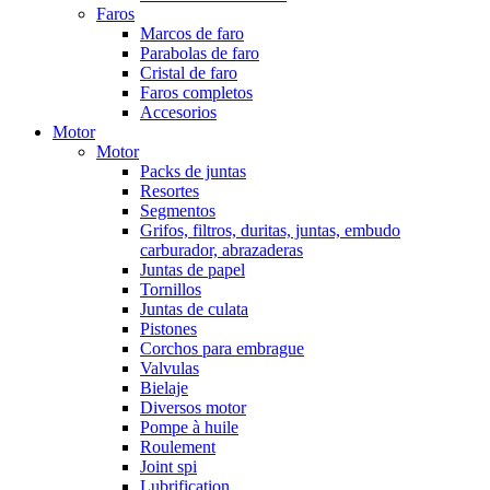
Faros
Marcos de faro
Parabolas de faro
Cristal de faro
Faros completos
Accesorios
Motor
Motor
Packs de juntas
Resortes
Segmentos
Grifos, filtros, duritas, juntas, embudo
carburador, abrazaderas
Juntas de papel
Tornillos
Juntas de culata
Pistones
Corchos para embrague
Valvulas
Bielaje
Diversos motor
Pompe à huile
Roulement
Joint spi
Lubrification