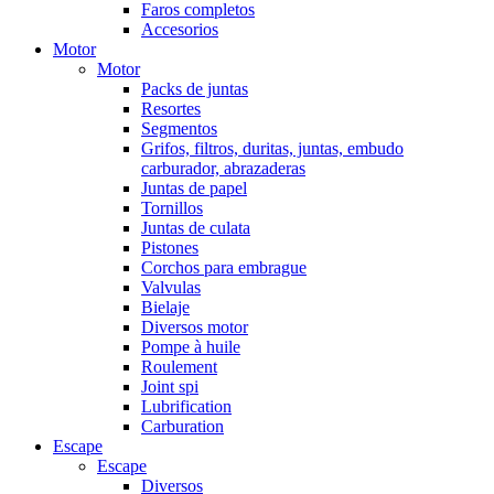
Faros completos
Accesorios
Motor
Motor
Packs de juntas
Resortes
Segmentos
Grifos, filtros, duritas, juntas, embudo
carburador, abrazaderas
Juntas de papel
Tornillos
Juntas de culata
Pistones
Corchos para embrague
Valvulas
Bielaje
Diversos motor
Pompe à huile
Roulement
Joint spi
Lubrification
Carburation
Escape
Escape
Diversos