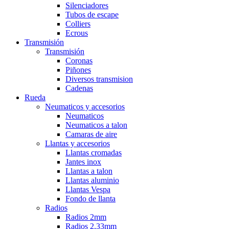
Silenciadores
Tubos de escape
Colliers
Ecrous
Transmisión
Transmisión
Coronas
Piñones
Diversos transmision
Cadenas
Rueda
Neumaticos y accesorios
Neumaticos
Neumaticos a talon
Camaras de aire
Llantas y accesorios
Llantas cromadas
Jantes inox
Llantas a talon
Llantas aluminio
Llantas Vespa
Fondo de llanta
Radios
Radios 2mm
Radios 2,33mm