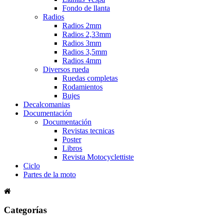
Fondo de llanta
Radios
Radios 2mm
Radios 2,33mm
Radios 3mm
Radios 3,5mm
Radios 4mm
Diversos rueda
Ruedas completas
Rodamientos
Bujes
Decalcomanias
Documentación
Documentación
Revistas tecnicas
Poster
Libros
Revista Motocyclettiste
Ciclo
Partes de la moto
Categorías