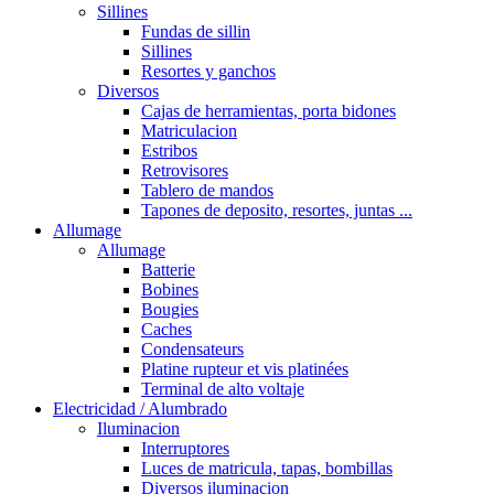
Sillines
Fundas de sillin
Sillines
Resortes y ganchos
Diversos
Cajas de herramientas, porta bidones
Matriculacion
Estribos
Retrovisores
Tablero de mandos
Tapones de deposito, resortes, juntas ...
Allumage
Allumage
Batterie
Bobines
Bougies
Caches
Condensateurs
Platine rupteur et vis platinées
Terminal de alto voltaje
Electricidad / Alumbrado
Iluminacion
Interruptores
Luces de matricula, tapas, bombillas
Diversos iluminacion