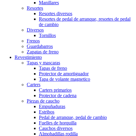
Manillares
Resortes
Resortes diversos
Resortes de pedal de arranque, resortes de pedal
de cambio
Diversos
Tornillos
Frenos
Guardabarros
Zapatas de freno
Revestimiento
Tapas y mascaras
Tapas de freno
Protector de amortiguador
Tapa de volante magnetico
Carters
Carters primarios
Protector de cadena
Piezas de caucho
Empuñaduras
Estribos
Pedal de arranque, pedal de cambio
Fuelles de horquilla
Cauchos diversos
Almohadillas rodilla