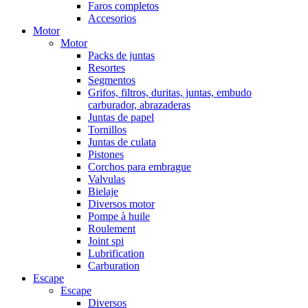
Faros completos
Accesorios
Motor
Motor
Packs de juntas
Resortes
Segmentos
Grifos, filtros, duritas, juntas, embudo
carburador, abrazaderas
Juntas de papel
Tornillos
Juntas de culata
Pistones
Corchos para embrague
Valvulas
Bielaje
Diversos motor
Pompe à huile
Roulement
Joint spi
Lubrification
Carburation
Escape
Escape
Diversos