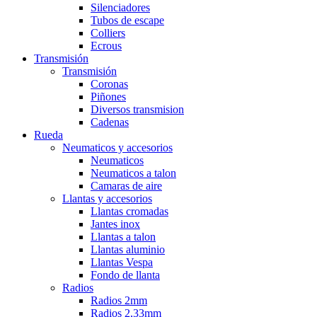
Silenciadores
Tubos de escape
Colliers
Ecrous
Transmisión
Transmisión
Coronas
Piñones
Diversos transmision
Cadenas
Rueda
Neumaticos y accesorios
Neumaticos
Neumaticos a talon
Camaras de aire
Llantas y accesorios
Llantas cromadas
Jantes inox
Llantas a talon
Llantas aluminio
Llantas Vespa
Fondo de llanta
Radios
Radios 2mm
Radios 2,33mm