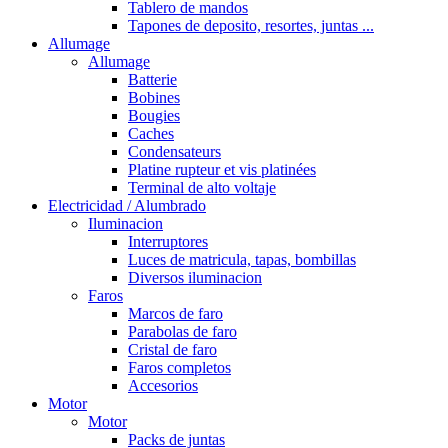
Tablero de mandos
Tapones de deposito, resortes, juntas ...
Allumage
Allumage
Batterie
Bobines
Bougies
Caches
Condensateurs
Platine rupteur et vis platinées
Terminal de alto voltaje
Electricidad / Alumbrado
Iluminacion
Interruptores
Luces de matricula, tapas, bombillas
Diversos iluminacion
Faros
Marcos de faro
Parabolas de faro
Cristal de faro
Faros completos
Accesorios
Motor
Motor
Packs de juntas