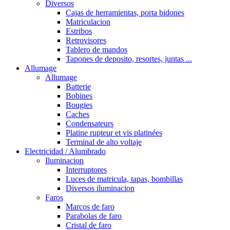
Diversos
Cajas de herramientas, porta bidones
Matriculacion
Estribos
Retrovisores
Tablero de mandos
Tapones de deposito, resortes, juntas ...
Allumage
Allumage
Batterie
Bobines
Bougies
Caches
Condensateurs
Platine rupteur et vis platinées
Terminal de alto voltaje
Electricidad / Alumbrado
Iluminacion
Interruptores
Luces de matricula, tapas, bombillas
Diversos iluminacion
Faros
Marcos de faro
Parabolas de faro
Cristal de faro