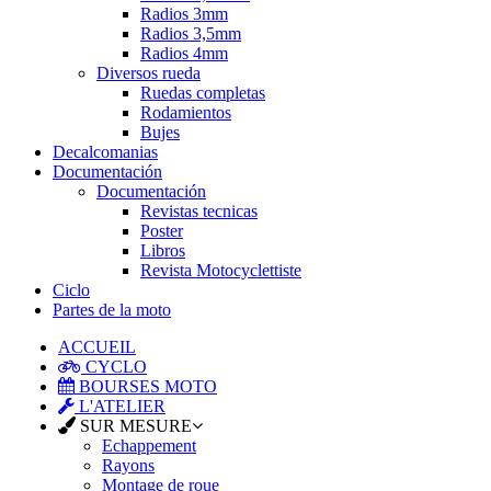
Radios 3mm
Radios 3,5mm
Radios 4mm
Diversos rueda
Ruedas completas
Rodamientos
Bujes
Decalcomanias
Documentación
Documentación
Revistas tecnicas
Poster
Libros
Revista Motocyclettiste
Ciclo
Partes de la moto
ACCUEIL
CYCLO
BOURSES MOTO
L'ATELIER
SUR MESURE
Echappement
Rayons
Montage de roue