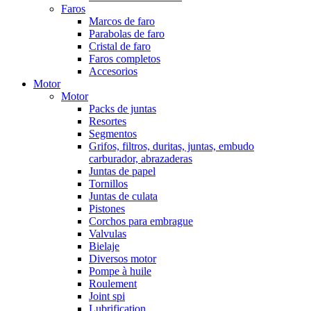
Faros
Marcos de faro
Parabolas de faro
Cristal de faro
Faros completos
Accesorios
Motor
Motor
Packs de juntas
Resortes
Segmentos
Grifos, filtros, duritas, juntas, embudo
carburador, abrazaderas
Juntas de papel
Tornillos
Juntas de culata
Pistones
Corchos para embrague
Valvulas
Bielaje
Diversos motor
Pompe à huile
Roulement
Joint spi
Lubrification