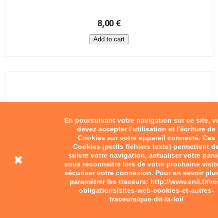
8,00 €
Add to cart
En poursuivant votre navigation sur ce site, 
devez accepter l’utilisation et l'écriture de
Cookies sur votre appareil connecté. Ces
Cookies (petits fichiers texte) permettent d
suivre votre navigation, actualiser votre pani
vous reconnaitre lors de votre prochaine visit
sécuriser votre connexion. Pour en savoir plu
paramétrer les traceurs: http://www.cnil.fr/vo
obligations/sites-web-cookies-et-autres-
traceurs/que-dit-la-loi/