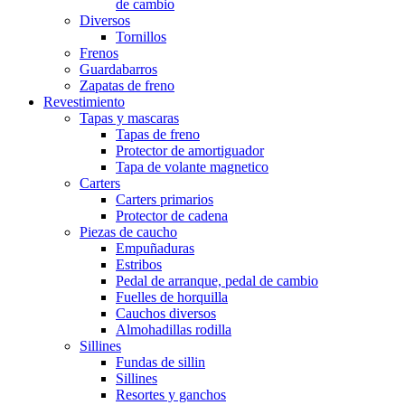
de cambio
Diversos
Tornillos
Frenos
Guardabarros
Zapatas de freno
Revestimiento
Tapas y mascaras
Tapas de freno
Protector de amortiguador
Tapa de volante magnetico
Carters
Carters primarios
Protector de cadena
Piezas de caucho
Empuñaduras
Estribos
Pedal de arranque, pedal de cambio
Fuelles de horquilla
Cauchos diversos
Almohadillas rodilla
Sillines
Fundas de sillin
Sillines
Resortes y ganchos