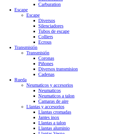
Carburation
Escape
Escape
Diversos
Silenciadores
Tubos de escape
Colliers
Ecrous
Transmisión
Transmisión
Coronas
Piñones
Diversos transmision
Cadenas
Rueda
Neumaticos y accesorios
Neumaticos
Neumaticos a talon
Camaras de aire
Llantas y accesorios
Llantas cromadas
Jantes inox
Llantas a talon
Llantas aluminio
Llantas Vespa