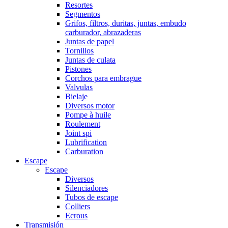
Resortes
Segmentos
Grifos, filtros, duritas, juntas, embudo
carburador, abrazaderas
Juntas de papel
Tornillos
Juntas de culata
Pistones
Corchos para embrague
Valvulas
Bielaje
Diversos motor
Pompe à huile
Roulement
Joint spi
Lubrification
Carburation
Escape
Escape
Diversos
Silenciadores
Tubos de escape
Colliers
Ecrous
Transmisión