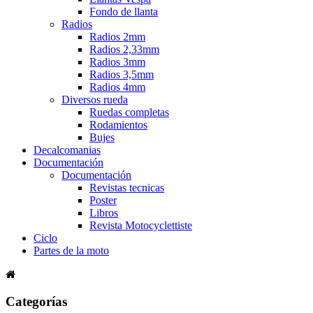
Fondo de llanta
Radios
Radios 2mm
Radios 2,33mm
Radios 3mm
Radios 3,5mm
Radios 4mm
Diversos rueda
Ruedas completas
Rodamientos
Bujes
Decalcomanias
Documentación
Documentación
Revistas tecnicas
Poster
Libros
Revista Motocyclettiste
Ciclo
Partes de la moto
Categorías