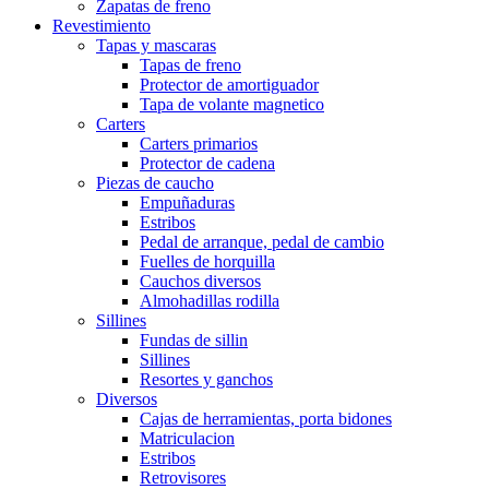
Zapatas de freno
Revestimiento
Tapas y mascaras
Tapas de freno
Protector de amortiguador
Tapa de volante magnetico
Carters
Carters primarios
Protector de cadena
Piezas de caucho
Empuñaduras
Estribos
Pedal de arranque, pedal de cambio
Fuelles de horquilla
Cauchos diversos
Almohadillas rodilla
Sillines
Fundas de sillin
Sillines
Resortes y ganchos
Diversos
Cajas de herramientas, porta bidones
Matriculacion
Estribos
Retrovisores