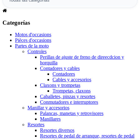
Categorías
Motos d'occasions
Pièces d'occasions
Partes de la moto
Controles
Perillas de ajuste de freno de direecdcion y
horquilla
Contadores y cables
Contadores
Cables y accesorios
Claxons y trompetas
Trompetas, claxons
Caballetes, pinzas y resortes
Conmutadores e interruptores
Manillar y accesorios
Palancas, manetas y retrovisores
Manillares
Resortes
Resortes diversos
Resortes de pedal de arranque, resortes de pedal