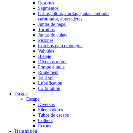
Resortes
Segmentos
Grifos, filtros, duritas, juntas, embudo
carburador, abrazaderas
Juntas de papel
Tornillos
Juntas de culata
Pistones
Corchos para embrague
Valvulas
Bielaje
Diversos motor
Pompe à huile
Roulement
Joint spi
Lubrification
Carburation
Escape
Escape
Diversos
Silenciadores
Tubos de escape
Colliers
Ecrous
Transmisión