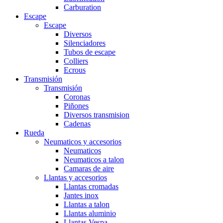
Carburation
Escape
Escape
Diversos
Silenciadores
Tubos de escape
Colliers
Ecrous
Transmisión
Transmisión
Coronas
Piñones
Diversos transmision
Cadenas
Rueda
Neumaticos y accesorios
Neumaticos
Neumaticos a talon
Camaras de aire
Llantas y accesorios
Llantas cromadas
Jantes inox
Llantas a talon
Llantas aluminio
Llantas Vespa