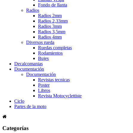
Fondo de llanta
Radios
Radios 2mm
Radios 2,33mm
Radios 3mm
Radios 3,5mm
Radios 4mm
Diversos rueda
Ruedas completas
Rodamientos
Bujes
Decalcomanias
Documentación
Documentación
Revistas tecnicas
Poster
Libros
Revista Motocyclettiste
Ciclo
Partes de la moto
Categorías