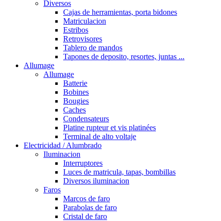
Diversos
Cajas de herramientas, porta bidones
Matriculacion
Estribos
Retrovisores
Tablero de mandos
Tapones de deposito, resortes, juntas ...
Allumage
Allumage
Batterie
Bobines
Bougies
Caches
Condensateurs
Platine rupteur et vis platinées
Terminal de alto voltaje
Electricidad / Alumbrado
Iluminacion
Interruptores
Luces de matricula, tapas, bombillas
Diversos iluminacion
Faros
Marcos de faro
Parabolas de faro
Cristal de faro