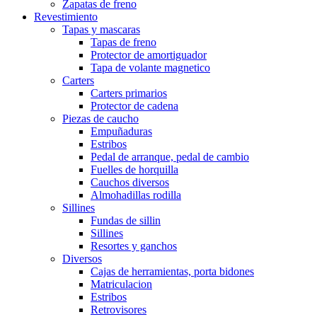
Zapatas de freno
Revestimiento
Tapas y mascaras
Tapas de freno
Protector de amortiguador
Tapa de volante magnetico
Carters
Carters primarios
Protector de cadena
Piezas de caucho
Empuñaduras
Estribos
Pedal de arranque, pedal de cambio
Fuelles de horquilla
Cauchos diversos
Almohadillas rodilla
Sillines
Fundas de sillin
Sillines
Resortes y ganchos
Diversos
Cajas de herramientas, porta bidones
Matriculacion
Estribos
Retrovisores