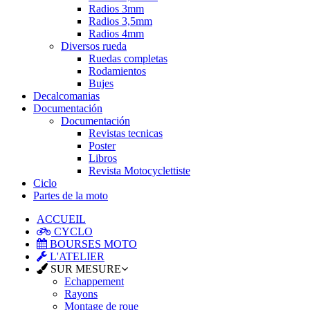
Radios 3mm
Radios 3,5mm
Radios 4mm
Diversos rueda
Ruedas completas
Rodamientos
Bujes
Decalcomanias
Documentación
Documentación
Revistas tecnicas
Poster
Libros
Revista Motocyclettiste
Ciclo
Partes de la moto
ACCUEIL
CYCLO
BOURSES MOTO
L'ATELIER
SUR MESURE
Echappement
Rayons
Montage de roue