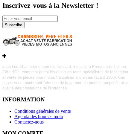
Inscrivez-vous à la Newsletter !
Subscribe
Jean-Luc Chambrier et son fils Édouard, installés à Précy-sous-Thil, en
Côte d'Or, comptent parmi les quelques rares
spécialistes de fabrication
et vente de pièces pour motos françaises anciennes (avant 1960).
Ces
pages vous montreront l'étendue de la gamme de produits proposés et la
qualité des prestations de l'entreprise.
INFORMATION
Conditions générales de vente
Agenda des bourses moto
Contactez-nous
MON COMPTE