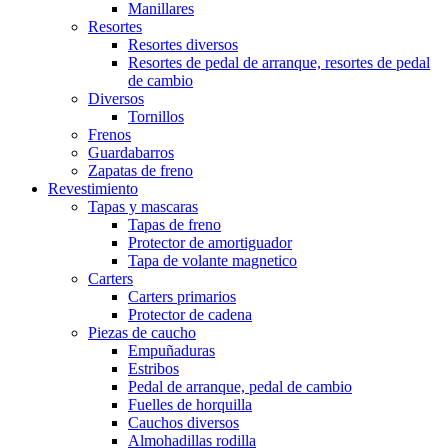
Manillares
Resortes
Resortes diversos
Resortes de pedal de arranque, resortes de pedal
de cambio
Diversos
Tornillos
Frenos
Guardabarros
Zapatas de freno
Revestimiento
Tapas y mascaras
Tapas de freno
Protector de amortiguador
Tapa de volante magnetico
Carters
Carters primarios
Protector de cadena
Piezas de caucho
Empuñaduras
Estribos
Pedal de arranque, pedal de cambio
Fuelles de horquilla
Cauchos diversos
Almohadillas rodilla