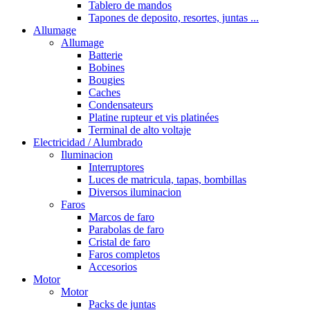
Tablero de mandos
Tapones de deposito, resortes, juntas ...
Allumage
Allumage
Batterie
Bobines
Bougies
Caches
Condensateurs
Platine rupteur et vis platinées
Terminal de alto voltaje
Electricidad / Alumbrado
Iluminacion
Interruptores
Luces de matricula, tapas, bombillas
Diversos iluminacion
Faros
Marcos de faro
Parabolas de faro
Cristal de faro
Faros completos
Accesorios
Motor
Motor
Packs de juntas