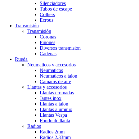
Silenciadores
Tubos de escape
Colliers
Ecrous
Transmisión
Transmisión
Coronas
Piñones
Diversos transmision
Cadenas
Rueda
Neumaticos y accesorios
Neumaticos
Neumaticos a talon
Camaras de aire
Llantas y accesorios
Llantas cromadas
Jantes inox
Llantas a talon
Llantas aluminio
Llantas Vespa
Fondo de llanta
Radios
Radios 2mm
Radios 2,33mm