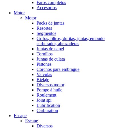
Faros completos
Accesorios
Motor
Motor
Packs de juntas
Resortes
Segmentos
Grifos, filtros, duritas, juntas, embudo
carburador, abrazaderas
Juntas de papel
Tornillos
Juntas de culata
Pistones
Corchos para embrague
Valvulas
Bielaje
Diversos motor
Pompe à huile
Roulement
Joint spi
Lubrification
Carburation
Escape
Escape
Diversos