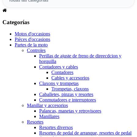
Categorías
Motos d'occasions
Pièces d'occasions
Partes de la moto
Controles
Perillas de ajuste de freno de direecdcion y
horquilla
Contadores y cables
Contadores
Cables y accesorios
Claxons y trompetas
Trompetas, claxons
Caballetes, pinzas y resortes
Conmutadores e interruptores
Manillar y accesorios
Palancas, manetas y retrovisores
Manillares
Resortes
Resortes diversos
Resortes de pedal de arranque, resortes de pedal