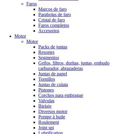
Faros
Marcos de faro
Parabolas de faro
Cristal de faro
Faros completos
Accesorios
Motor
Motor
Packs de juntas
Resortes
Segmentos
Grifos, filtros, duritas, juntas, embudo
carburador, abrazaderas
Juntas de papel
Tornillos
Juntas de culata
Pistones
Corchos para embrague
Valvulas
Bielaje
Diversos motor
Pompe à huile
Roulement
Joint spi
Lubrification