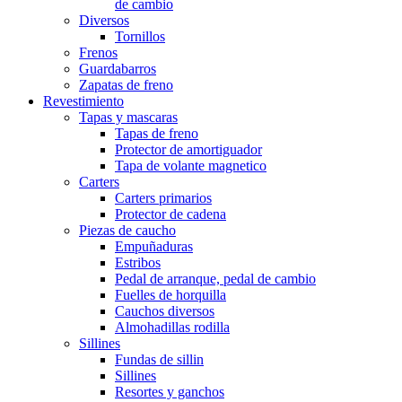
de cambio
Diversos
Tornillos
Frenos
Guardabarros
Zapatas de freno
Revestimiento
Tapas y mascaras
Tapas de freno
Protector de amortiguador
Tapa de volante magnetico
Carters
Carters primarios
Protector de cadena
Piezas de caucho
Empuñaduras
Estribos
Pedal de arranque, pedal de cambio
Fuelles de horquilla
Cauchos diversos
Almohadillas rodilla
Sillines
Fundas de sillin
Sillines
Resortes y ganchos