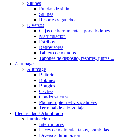
Sillines
Fundas de sillin
Sillines
Resortes y ganchos
Diversos
Cajas de herramientas, porta bidones
Matriculacion
Estribos
Retrovisores
Tablero de mandos
Tapones de deposito, resortes, juntas ...
Allumage
Allumage
Batterie
Bobines
Bougies
Caches
Condensateurs
Platine rupteur et vis platinées
Terminal de alto voltaje
Electricidad / Alumbrado
Iluminacion
Interruptores
Luces de matricula, tapas, bombillas
Diversos iluminacion