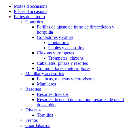
Motos d'occasions
Pièces d'occasions
Partes de la moto
Controles
Perillas de ajuste de freno de direecdcion y
horquilla
Contadores y cables
Contadores
Cables y accesorios
Claxons y trompetas
Trompetas, claxons
Caballetes, pinzas y resortes
Conmutadores e interruptores
Manillar y accesorios
Palancas, manetas y retrovisores
Manillares
Resortes
Resortes diversos
Resortes de pedal de arranque, resortes de pedal
de cambio
Diversos
Tornillos
Frenos
Guardabarros