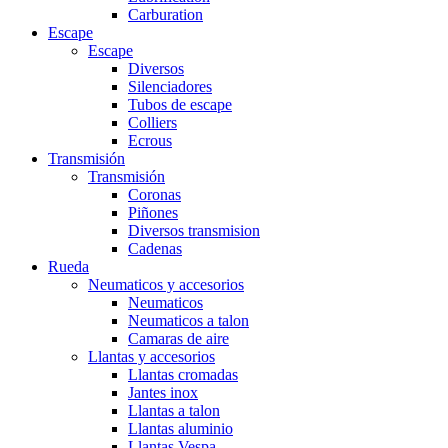
Carburation
Escape
Escape
Diversos
Silenciadores
Tubos de escape
Colliers
Ecrous
Transmisión
Transmisión
Coronas
Piñones
Diversos transmision
Cadenas
Rueda
Neumaticos y accesorios
Neumaticos
Neumaticos a talon
Camaras de aire
Llantas y accesorios
Llantas cromadas
Jantes inox
Llantas a talon
Llantas aluminio
Llantas Vespa