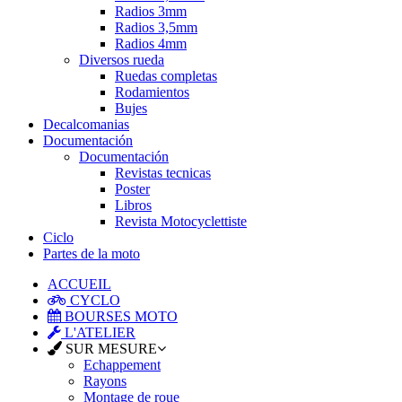
Radios 3mm
Radios 3,5mm
Radios 4mm
Diversos rueda
Ruedas completas
Rodamientos
Bujes
Decalcomanias
Documentación
Documentación
Revistas tecnicas
Poster
Libros
Revista Motocyclettiste
Ciclo
Partes de la moto
ACCUEIL
CYCLO
BOURSES MOTO
L'ATELIER
SUR MESURE
Echappement
Rayons
Montage de roue