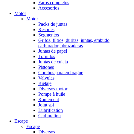
Faros completos
Accesorios
Motor
Motor
Packs de juntas
Resortes
Segmentos
Grifos, filtros, duritas, juntas, embudo
carburador, abrazaderas
Juntas de papel
Tornillos
Juntas de culata
Pistones
Corchos para embrague
Valvulas
Bielaje
Diversos motor
Pompe à huile
Roulement
Joint spi
Lubrification
Carburation
Escape
Escape
Diversos