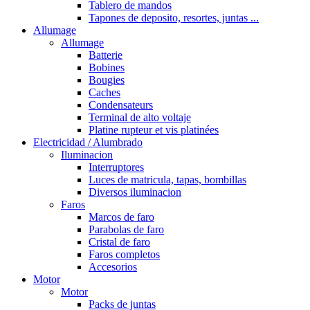
Tablero de mandos
Tapones de deposito, resortes, juntas ...
Allumage
Allumage
Batterie
Bobines
Bougies
Caches
Condensateurs
Terminal de alto voltaje
Platine rupteur et vis platinées
Electricidad / Alumbrado
Iluminacion
Interruptores
Luces de matricula, tapas, bombillas
Diversos iluminacion
Faros
Marcos de faro
Parabolas de faro
Cristal de faro
Faros completos
Accesorios
Motor
Motor
Packs de juntas