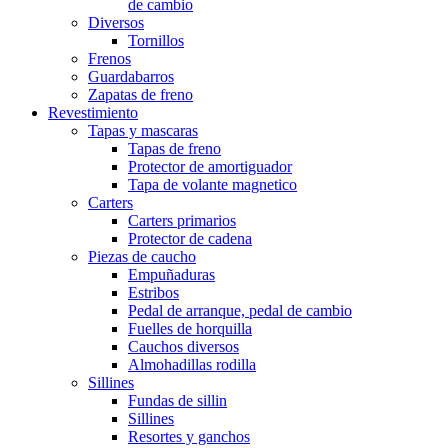
de cambio
Diversos
Tornillos
Frenos
Guardabarros
Zapatas de freno
Revestimiento
Tapas y mascaras
Tapas de freno
Protector de amortiguador
Tapa de volante magnetico
Carters
Carters primarios
Protector de cadena
Piezas de caucho
Empuñaduras
Estribos
Pedal de arranque, pedal de cambio
Fuelles de horquilla
Cauchos diversos
Almohadillas rodilla
Sillines
Fundas de sillin
Sillines
Resortes y ganchos