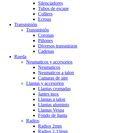
Silenciadores
Tubos de escape
Colliers
Ecrous
Transmisión
Transmisión
Coronas
Piñones
Diversos transmision
Cadenas
Rueda
Neumaticos y accesorios
Neumaticos
Neumaticos a talon
Camaras de aire
Llantas y accesorios
Llantas cromadas
Jantes inox
Llantas a talon
Llantas aluminio
Llantas Vespa
Fondo de llanta
Radios
Radios 2mm
Radios 2,33mm