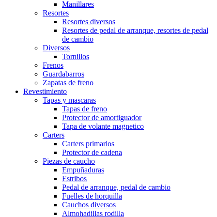
Manillares
Resortes
Resortes diversos
Resortes de pedal de arranque, resortes de pedal
de cambio
Diversos
Tornillos
Frenos
Guardabarros
Zapatas de freno
Revestimiento
Tapas y mascaras
Tapas de freno
Protector de amortiguador
Tapa de volante magnetico
Carters
Carters primarios
Protector de cadena
Piezas de caucho
Empuñaduras
Estribos
Pedal de arranque, pedal de cambio
Fuelles de horquilla
Cauchos diversos
Almohadillas rodilla