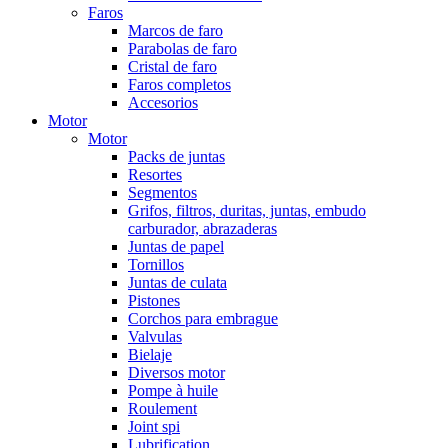
Faros
Marcos de faro
Parabolas de faro
Cristal de faro
Faros completos
Accesorios
Motor
Motor
Packs de juntas
Resortes
Segmentos
Grifos, filtros, duritas, juntas, embudo
carburador, abrazaderas
Juntas de papel
Tornillos
Juntas de culata
Pistones
Corchos para embrague
Valvulas
Bielaje
Diversos motor
Pompe à huile
Roulement
Joint spi
Lubrification