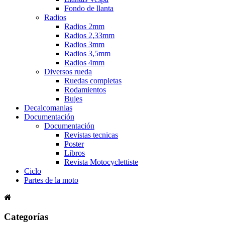
Fondo de llanta
Radios
Radios 2mm
Radios 2,33mm
Radios 3mm
Radios 3,5mm
Radios 4mm
Diversos rueda
Ruedas completas
Rodamientos
Bujes
Decalcomanias
Documentación
Documentación
Revistas tecnicas
Poster
Libros
Revista Motocyclettiste
Ciclo
Partes de la moto
Categorías