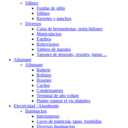
Sillines
Fundas de sillin
Sillines
Resortes y ganchos
Diversos
Cajas de herramientas, porta bidones
Matriculacion
Estribos
Retrovisores
Tablero de mandos
Tapones de deposito, resortes, juntas ...
Allumage
Allumage
Batterie
Bobines
Bougies
Caches
Condensateurs
Terminal de alto voltaje
Platine rupteur et vis platinées
Electricidad / Alumbrado
Iluminacion
Interruptores
Luces de matricula, tapas, bombillas
Diversos iluminacion