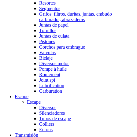
Resortes
Segmentos
Grifos, filtros, duritas, juntas, embudo
carburador, abrazaderas
Juntas de papel
Tornillos
Juntas de culata
Pistones
Corchos para embrague
Valvulas
Bielaje
Diversos motor
Pompe à huile
Roulement
Joint spi
Lubrification
Carburation
Escape
Escape
Diversos
Silenciadores
Tubos de escape
Colliers
Ecrous
Transmisión