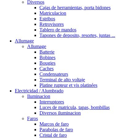
Diversos
Cajas de herramientas, porta bidones
Matriculacion
Estribos
Retrovisores
Tablero de mandos
Tapones de deposito, resortes, juntas ...
Allumage
Allumage
Batterie
Bobines
Bougies
Caches
Condensateurs
Terminal de alto voltaje
Platine rupteur et vis platinées
Electricidad / Alumbrado
Iluminacion
Interruptores
Luces de matricula, tapas, bombillas
Diversos iluminacion
Faros
Marcos de faro
Parabolas de faro
Cristal de faro