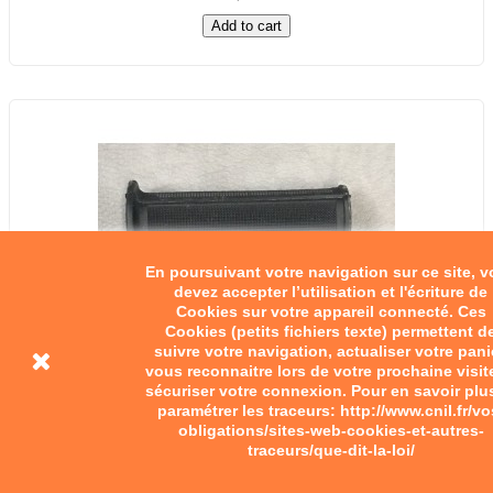
Add to cart
En poursuivant votre navigation sur ce site, 
devez accepter l’utilisation et l'écriture de
Cookies sur votre appareil connecté. Ces
Cookies (petits fichiers texte) permettent d
suivre votre navigation, actualiser votre pani
vous reconnaitre lors de votre prochaine visit
sécuriser votre connexion. Pour en savoir plu
paramétrer les traceurs: http://www.cnil.fr/vo
obligations/sites-web-cookies-et-autres-
traceurs/que-dit-la-loi/