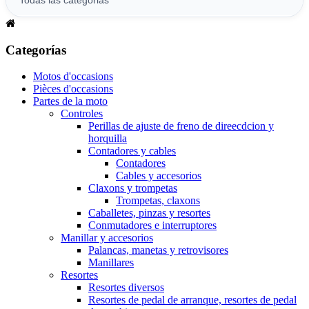
Categorías
Motos d'occasions
Pièces d'occasions
Partes de la moto
Controles
Perillas de ajuste de freno de direecdcion y
horquilla
Contadores y cables
Contadores
Cables y accesorios
Claxons y trompetas
Trompetas, claxons
Caballetes, pinzas y resortes
Conmutadores e interruptores
Manillar y accesorios
Palancas, manetas y retrovisores
Manillares
Resortes
Resortes diversos
Resortes de pedal de arranque, resortes de pedal