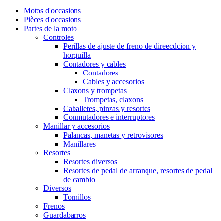
Motos d'occasions
Pièces d'occasions
Partes de la moto
Controles
Perillas de ajuste de freno de direecdcion y
horquilla
Contadores y cables
Contadores
Cables y accesorios
Claxons y trompetas
Trompetas, claxons
Caballetes, pinzas y resortes
Conmutadores e interruptores
Manillar y accesorios
Palancas, manetas y retrovisores
Manillares
Resortes
Resortes diversos
Resortes de pedal de arranque, resortes de pedal
de cambio
Diversos
Tornillos
Frenos
Guardabarros