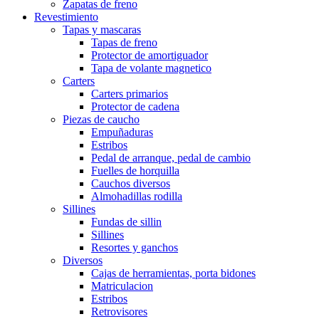
Zapatas de freno
Revestimiento
Tapas y mascaras
Tapas de freno
Protector de amortiguador
Tapa de volante magnetico
Carters
Carters primarios
Protector de cadena
Piezas de caucho
Empuñaduras
Estribos
Pedal de arranque, pedal de cambio
Fuelles de horquilla
Cauchos diversos
Almohadillas rodilla
Sillines
Fundas de sillin
Sillines
Resortes y ganchos
Diversos
Cajas de herramientas, porta bidones
Matriculacion
Estribos
Retrovisores