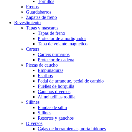
Tornillos
Frenos
Guardabarros
Zapatas de freno
Revestimiento
Tapas y mascaras
Tapas de freno
Protector de amortiguador
Tapa de volante magnetico
Carters
Carters primarios
Protector de cadena
Piezas de caucho
Empuñaduras
Estribos
Pedal de arranque, pedal de cambio
Fuelles de horquilla
Cauchos diversos
Almohadillas rodilla
Sillines
Fundas de sillin
Sillines
Resortes y ganchos
Diversos
Cajas de herramientas, porta bidones