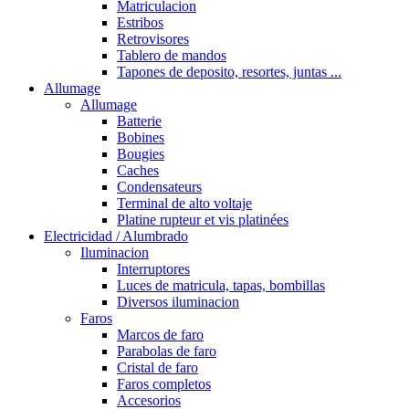
Matriculacion
Estribos
Retrovisores
Tablero de mandos
Tapones de deposito, resortes, juntas ...
Allumage
Allumage
Batterie
Bobines
Bougies
Caches
Condensateurs
Terminal de alto voltaje
Platine rupteur et vis platinées
Electricidad / Alumbrado
Iluminacion
Interruptores
Luces de matricula, tapas, bombillas
Diversos iluminacion
Faros
Marcos de faro
Parabolas de faro
Cristal de faro
Faros completos
Accesorios