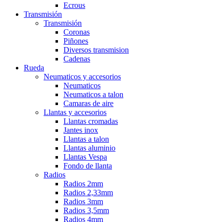
Ecrous
Transmisión
Transmisión
Coronas
Piñones
Diversos transmision
Cadenas
Rueda
Neumaticos y accesorios
Neumaticos
Neumaticos a talon
Camaras de aire
Llantas y accesorios
Llantas cromadas
Jantes inox
Llantas a talon
Llantas aluminio
Llantas Vespa
Fondo de llanta
Radios
Radios 2mm
Radios 2,33mm
Radios 3mm
Radios 3,5mm
Radios 4mm