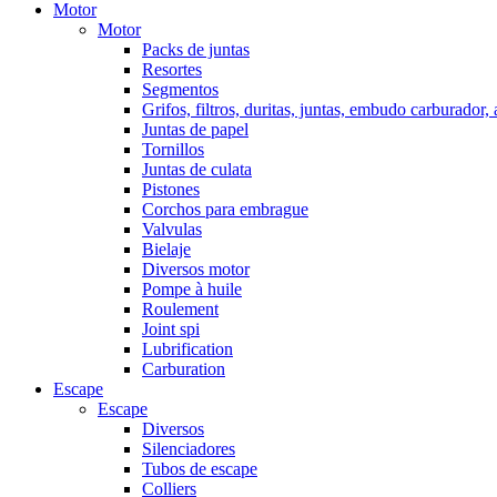
Motor
Motor
Packs de juntas
Resortes
Segmentos
Grifos, filtros, duritas, juntas, embudo carburador,
Juntas de papel
Tornillos
Juntas de culata
Pistones
Corchos para embrague
Valvulas
Bielaje
Diversos motor
Pompe à huile
Roulement
Joint spi
Lubrification
Carburation
Escape
Escape
Diversos
Silenciadores
Tubos de escape
Colliers