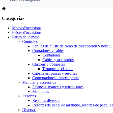
Categorías
Motos d'occasions
Pièces d'occasions
Partes de la moto
Controles
Perillas de ajuste de freno de direecdcion y horquil
Contadores y cables
Contadores
Cables y accesorios
Claxons y trompetas
Trompetas, claxons
Caballetes, pinzas y resortes
Conmutadores e interruptores
Manillar y accesorios
Palancas, manetas y retrovisores
Manillares
Resortes
Resortes diversos
Resortes de pedal de arranque, resortes de pedal d
Diversos