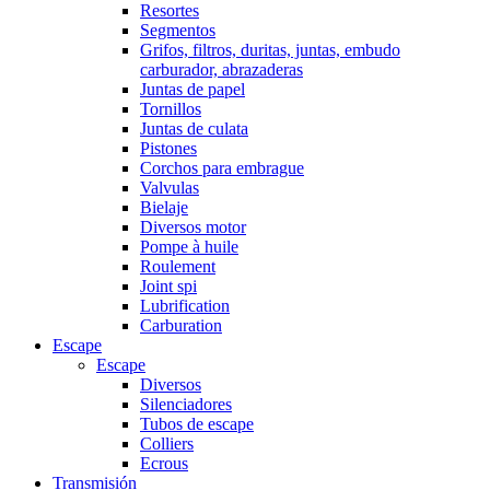
Resortes
Segmentos
Grifos, filtros, duritas, juntas, embudo
carburador, abrazaderas
Juntas de papel
Tornillos
Juntas de culata
Pistones
Corchos para embrague
Valvulas
Bielaje
Diversos motor
Pompe à huile
Roulement
Joint spi
Lubrification
Carburation
Escape
Escape
Diversos
Silenciadores
Tubos de escape
Colliers
Ecrous
Transmisión