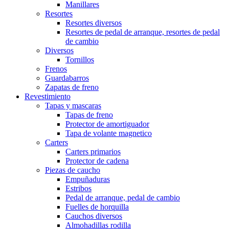
Manillares
Resortes
Resortes diversos
Resortes de pedal de arranque, resortes de pedal
de cambio
Diversos
Tornillos
Frenos
Guardabarros
Zapatas de freno
Revestimiento
Tapas y mascaras
Tapas de freno
Protector de amortiguador
Tapa de volante magnetico
Carters
Carters primarios
Protector de cadena
Piezas de caucho
Empuñaduras
Estribos
Pedal de arranque, pedal de cambio
Fuelles de horquilla
Cauchos diversos
Almohadillas rodilla