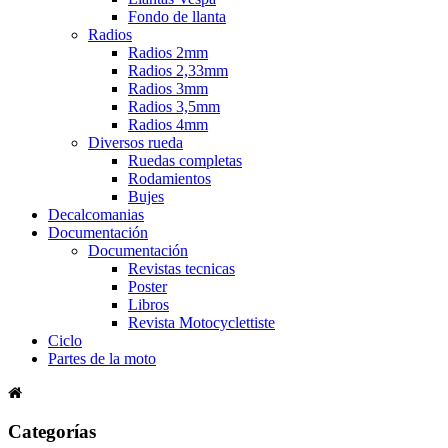
Fondo de llanta
Radios
Radios 2mm
Radios 2,33mm
Radios 3mm
Radios 3,5mm
Radios 4mm
Diversos rueda
Ruedas completas
Rodamientos
Bujes
Decalcomanias
Documentación
Documentación
Revistas tecnicas
Poster
Libros
Revista Motocyclettiste
Ciclo
Partes de la moto
Categorías