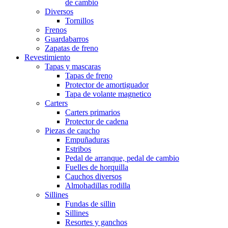
de cambio
Diversos
Tornillos
Frenos
Guardabarros
Zapatas de freno
Revestimiento
Tapas y mascaras
Tapas de freno
Protector de amortiguador
Tapa de volante magnetico
Carters
Carters primarios
Protector de cadena
Piezas de caucho
Empuñaduras
Estribos
Pedal de arranque, pedal de cambio
Fuelles de horquilla
Cauchos diversos
Almohadillas rodilla
Sillines
Fundas de sillin
Sillines
Resortes y ganchos