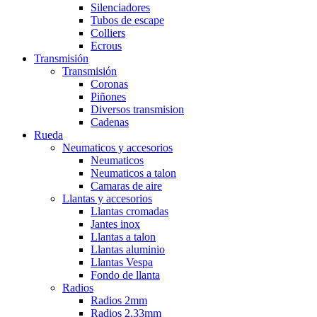
Silenciadores
Tubos de escape
Colliers
Ecrous
Transmisión
Transmisión
Coronas
Piñones
Diversos transmision
Cadenas
Rueda
Neumaticos y accesorios
Neumaticos
Neumaticos a talon
Camaras de aire
Llantas y accesorios
Llantas cromadas
Jantes inox
Llantas a talon
Llantas aluminio
Llantas Vespa
Fondo de llanta
Radios
Radios 2mm
Radios 2,33mm