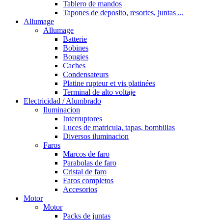
Tablero de mandos
Tapones de deposito, resortes, juntas ...
Allumage
Allumage
Batterie
Bobines
Bougies
Caches
Condensateurs
Platine rupteur et vis platinées
Terminal de alto voltaje
Electricidad / Alumbrado
Iluminacion
Interruptores
Luces de matricula, tapas, bombillas
Diversos iluminacion
Faros
Marcos de faro
Parabolas de faro
Cristal de faro
Faros completos
Accesorios
Motor
Motor
Packs de juntas