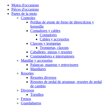
Motos d'occasions
Pièces d'occasions
Partes de la moto
Controles
Perillas de ajuste de freno de direecdcion y
horquilla
Contadores y cables
Contadores
Cables y accesorios
Claxons y trompetas
Trompetas, claxons
Caballetes, pinzas y resortes
Conmutadores e interruptores
Manillar y accesorios
Palancas, manetas y retrovisores
Manillares
Resortes
Resortes diversos
Resortes de pedal de arranque, resortes de pedal
de cambio
Diversos
Tornillos
Frenos
Guardabarros