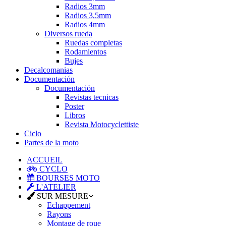
Radios 3mm
Radios 3,5mm
Radios 4mm
Diversos rueda
Ruedas completas
Rodamientos
Bujes
Decalcomanias
Documentación
Documentación
Revistas tecnicas
Poster
Libros
Revista Motocyclettiste
Ciclo
Partes de la moto
ACCUEIL
CYCLO
BOURSES MOTO
L'ATELIER
SUR MESURE
Echappement
Rayons
Montage de roue