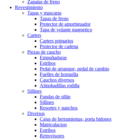
Zapatas de freno
Revestimiento
Tapas y mascaras
Tapas de freno
Protector de amortiguador
Tapa de volante magnetico
Carters
Carters primarios
Protector de cadena
Piezas de caucho
Empuñaduras
Estribos
Pedal de arranque, pedal de cambio
Fuelles de horquilla
Cauchos diversos
Almohadillas rodilla
Sillines
Fundas de sillin
Sillines
Resortes y ganchos
Diversos
Cajas de herramientas, porta bidones
Matriculacion
Estribos
Retrovisores