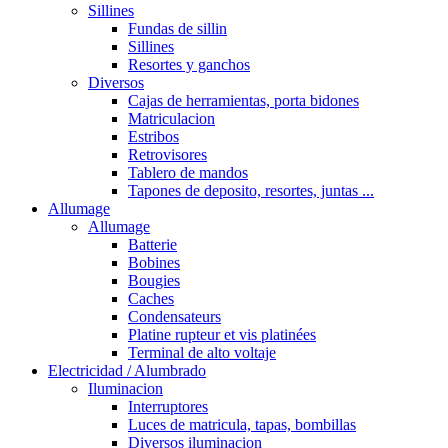
Sillines
Fundas de sillin
Sillines
Resortes y ganchos
Diversos
Cajas de herramientas, porta bidones
Matriculacion
Estribos
Retrovisores
Tablero de mandos
Tapones de deposito, resortes, juntas ...
Allumage
Allumage
Batterie
Bobines
Bougies
Caches
Condensateurs
Platine rupteur et vis platinées
Terminal de alto voltaje
Electricidad / Alumbrado
Iluminacion
Interruptores
Luces de matricula, tapas, bombillas
Diversos iluminacion