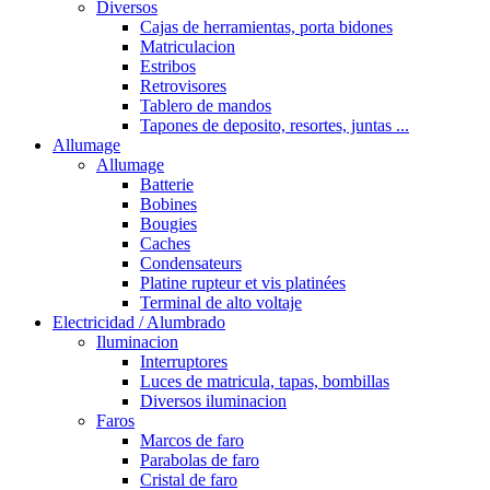
Diversos
Cajas de herramientas, porta bidones
Matriculacion
Estribos
Retrovisores
Tablero de mandos
Tapones de deposito, resortes, juntas ...
Allumage
Allumage
Batterie
Bobines
Bougies
Caches
Condensateurs
Platine rupteur et vis platinées
Terminal de alto voltaje
Electricidad / Alumbrado
Iluminacion
Interruptores
Luces de matricula, tapas, bombillas
Diversos iluminacion
Faros
Marcos de faro
Parabolas de faro
Cristal de faro