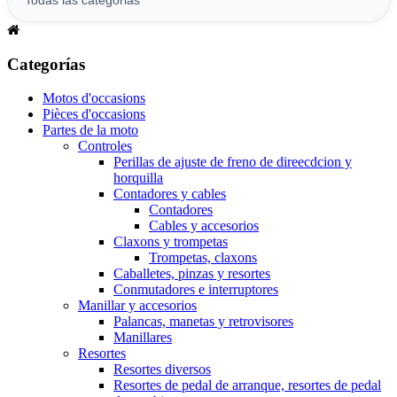
Categorías
Motos d'occasions
Pièces d'occasions
Partes de la moto
Controles
Perillas de ajuste de freno de direecdcion y
horquilla
Contadores y cables
Contadores
Cables y accesorios
Claxons y trompetas
Trompetas, claxons
Caballetes, pinzas y resortes
Conmutadores e interruptores
Manillar y accesorios
Palancas, manetas y retrovisores
Manillares
Resortes
Resortes diversos
Resortes de pedal de arranque, resortes de pedal