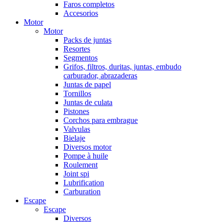
Faros completos
Accesorios
Motor
Motor
Packs de juntas
Resortes
Segmentos
Grifos, filtros, duritas, juntas, embudo
carburador, abrazaderas
Juntas de papel
Tornillos
Juntas de culata
Pistones
Corchos para embrague
Valvulas
Bielaje
Diversos motor
Pompe à huile
Roulement
Joint spi
Lubrification
Carburation
Escape
Escape
Diversos