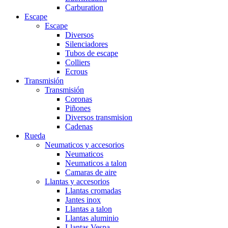
Carburation
Escape
Escape
Diversos
Silenciadores
Tubos de escape
Colliers
Ecrous
Transmisión
Transmisión
Coronas
Piñones
Diversos transmision
Cadenas
Rueda
Neumaticos y accesorios
Neumaticos
Neumaticos a talon
Camaras de aire
Llantas y accesorios
Llantas cromadas
Jantes inox
Llantas a talon
Llantas aluminio
Llantas Vespa