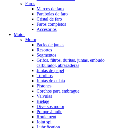
Faros
Marcos de faro
Parabolas de faro
Cristal de faro
Faros completos
Accesorios
Motor
Motor
Packs de juntas
Resortes
Segmentos
Grifos, filtros, duritas, juntas, embudo
carburador, abrazaderas
Juntas de papel
Tornillos
Juntas de culata
Pistones
Corchos para embrague
Valvulas
Bielaje
Diversos motor
Pompe à huile
Roulement
Joint spi
Lubrification