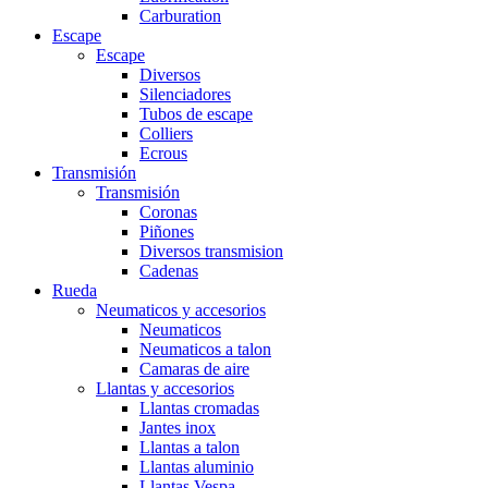
Carburation
Escape
Escape
Diversos
Silenciadores
Tubos de escape
Colliers
Ecrous
Transmisión
Transmisión
Coronas
Piñones
Diversos transmision
Cadenas
Rueda
Neumaticos y accesorios
Neumaticos
Neumaticos a talon
Camaras de aire
Llantas y accesorios
Llantas cromadas
Jantes inox
Llantas a talon
Llantas aluminio
Llantas Vespa