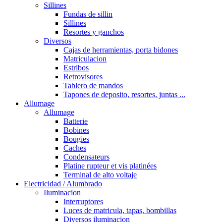
Sillines
Fundas de sillin
Sillines
Resortes y ganchos
Diversos
Cajas de herramientas, porta bidones
Matriculacion
Estribos
Retrovisores
Tablero de mandos
Tapones de deposito, resortes, juntas ...
Allumage
Allumage
Batterie
Bobines
Bougies
Caches
Condensateurs
Platine rupteur et vis platinées
Terminal de alto voltaje
Electricidad / Alumbrado
Iluminacion
Interruptores
Luces de matricula, tapas, bombillas
Diversos iluminacion