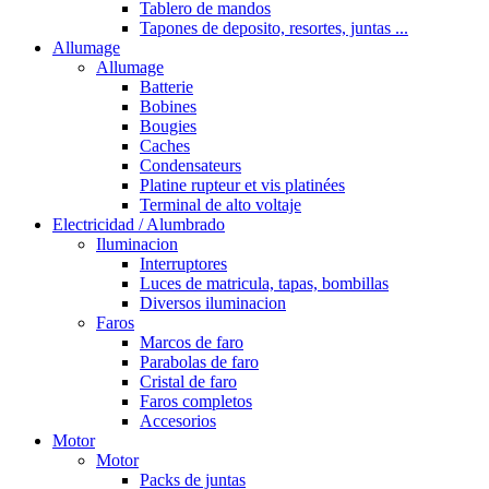
Tablero de mandos
Tapones de deposito, resortes, juntas ...
Allumage
Allumage
Batterie
Bobines
Bougies
Caches
Condensateurs
Platine rupteur et vis platinées
Terminal de alto voltaje
Electricidad / Alumbrado
Iluminacion
Interruptores
Luces de matricula, tapas, bombillas
Diversos iluminacion
Faros
Marcos de faro
Parabolas de faro
Cristal de faro
Faros completos
Accesorios
Motor
Motor
Packs de juntas