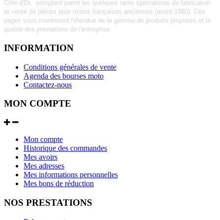
Côte d'Or, comptent parmi les quelques rares
spécialistes de fabrication
et vente de pièces pour motos françaises anciennes (avant 1960).
Ces
pages vous montreront l'étendue de la gamme de produits proposés et la
qualité des prestations de l'entreprise.
INFORMATION
Conditions générales de vente
Agenda des bourses moto
Contactez-nous
MON COMPTE
Mon compte
Historique des commandes
Mes avoirs
Mes adresses
Mes informations personnelles
Mes bons de réduction
NOS PRESTATIONS