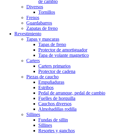
de cambio
Diversos
Tornillos
Frenos
Guardabarros
Zapatas de freno
Revestimiento
Tapas y mascaras
Tapas de freno
Protector de amortiguador
Tapa de volante magnetico
Carters
Carters primarios
Protector de cadena
Piezas de caucho
Empuñaduras
Estribos
Pedal de arranque, pedal de cambio
Fuelles de horquilla
Cauchos diversos
Almohadillas rodilla
Sillines
Fundas de sillin
Sillines
Resortes y ganchos