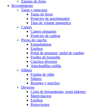
Zapatas de freno
Revestimiento
Tapas y mascaras
Tapas de freno
Protector de amortiguador
Tapa de volante magnetico
Carters
Carters primarios
Protector de cadena
Piezas de caucho
Empuñaduras
Estribos
Pedal de arranque, pedal de cambio
Fuelles de horquilla
Cauchos diversos
Almohadillas rodilla
Sillines
Fundas de sillin
Sillines
Resortes y ganchos
Diversos
Cajas de herramientas, porta bidones
Matriculacion
Estribos
Retrovisores