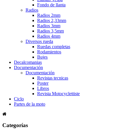
Fondo de llanta
Radios
Radios 2mm
Radios 2,33mm
Radios 3mm
Radios 3,5mm
Radios 4mm
Diversos rueda
Ruedas completas
Rodamientos
Bujes
Decalcomanias
Documentación
Documentación
Revistas tecnicas
Poster
Libros
Revista Motocyclettiste
Ciclo
Partes de la moto
Categorías