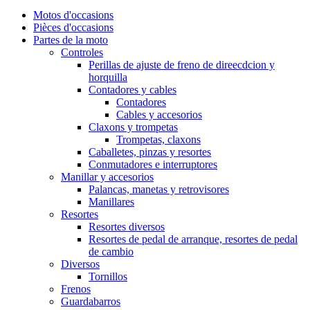
Motos d'occasions
Pièces d'occasions
Partes de la moto
Controles
Perillas de ajuste de freno de direecdcion y
horquilla
Contadores y cables
Contadores
Cables y accesorios
Claxons y trompetas
Trompetas, claxons
Caballetes, pinzas y resortes
Conmutadores e interruptores
Manillar y accesorios
Palancas, manetas y retrovisores
Manillares
Resortes
Resortes diversos
Resortes de pedal de arranque, resortes de pedal
de cambio
Diversos
Tornillos
Frenos
Guardabarros