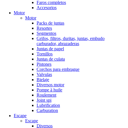
Faros completos
Accesorios
Motor
Motor
Packs de juntas
Resortes
Segmentos
Grifos, filtros, duritas, juntas, embudo
carburador, abrazaderas
Juntas de papel
Tornillos
Juntas de culata
Pistones
Corchos para embrague
Valvulas
Bielaje
Diversos motor
Pompe à huile
Roulement
Joint spi
Lubrification
Carburation
Escape
Escape
Diversos