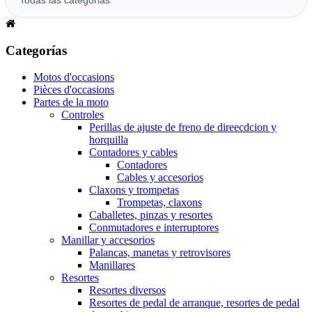
Categorías
Motos d'occasions
Pièces d'occasions
Partes de la moto
Controles
Perillas de ajuste de freno de direecdcion y
horquilla
Contadores y cables
Contadores
Cables y accesorios
Claxons y trompetas
Trompetas, claxons
Caballetes, pinzas y resortes
Conmutadores e interruptores
Manillar y accesorios
Palancas, manetas y retrovisores
Manillares
Resortes
Resortes diversos
Resortes de pedal de arranque, resortes de pedal