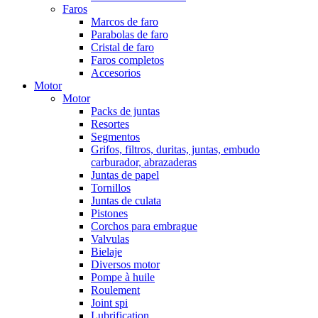
Faros
Marcos de faro
Parabolas de faro
Cristal de faro
Faros completos
Accesorios
Motor
Motor
Packs de juntas
Resortes
Segmentos
Grifos, filtros, duritas, juntas, embudo
carburador, abrazaderas
Juntas de papel
Tornillos
Juntas de culata
Pistones
Corchos para embrague
Valvulas
Bielaje
Diversos motor
Pompe à huile
Roulement
Joint spi
Lubrification