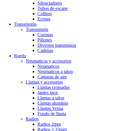
Silenciadores
Tubos de escape
Colliers
Ecrous
Transmisión
Transmisión
Coronas
Piñones
Diversos transmision
Cadenas
Rueda
Neumaticos y accesorios
Neumaticos
Neumaticos a talon
Camaras de aire
Llantas y accesorios
Llantas cromadas
Jantes inox
Llantas a talon
Llantas aluminio
Llantas Vespa
Fondo de llanta
Radios
Radios 2mm
Radios 2,33mm