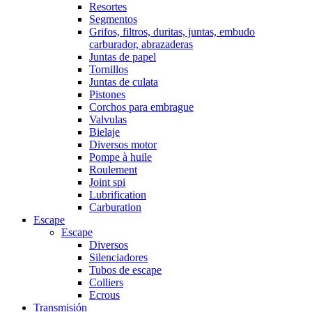
Resortes
Segmentos
Grifos, filtros, duritas, juntas, embudo
carburador, abrazaderas
Juntas de papel
Tornillos
Juntas de culata
Pistones
Corchos para embrague
Valvulas
Bielaje
Diversos motor
Pompe à huile
Roulement
Joint spi
Lubrification
Carburation
Escape
Escape
Diversos
Silenciadores
Tubos de escape
Colliers
Ecrous
Transmisión