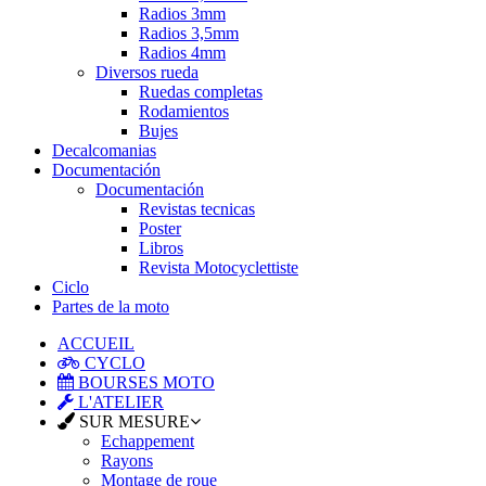
Radios 3mm
Radios 3,5mm
Radios 4mm
Diversos rueda
Ruedas completas
Rodamientos
Bujes
Decalcomanias
Documentación
Documentación
Revistas tecnicas
Poster
Libros
Revista Motocyclettiste
Ciclo
Partes de la moto
ACCUEIL
CYCLO
BOURSES MOTO
L'ATELIER
SUR MESURE
Echappement
Rayons
Montage de roue