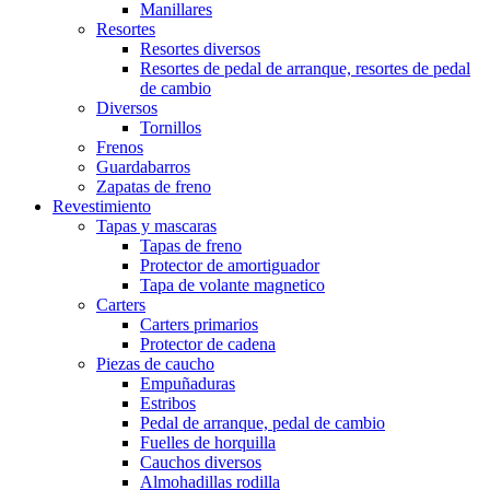
Manillares
Resortes
Resortes diversos
Resortes de pedal de arranque, resortes de pedal
de cambio
Diversos
Tornillos
Frenos
Guardabarros
Zapatas de freno
Revestimiento
Tapas y mascaras
Tapas de freno
Protector de amortiguador
Tapa de volante magnetico
Carters
Carters primarios
Protector de cadena
Piezas de caucho
Empuñaduras
Estribos
Pedal de arranque, pedal de cambio
Fuelles de horquilla
Cauchos diversos
Almohadillas rodilla