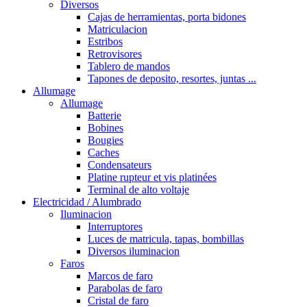
Diversos
Cajas de herramientas, porta bidones
Matriculacion
Estribos
Retrovisores
Tablero de mandos
Tapones de deposito, resortes, juntas ...
Allumage
Allumage
Batterie
Bobines
Bougies
Caches
Condensateurs
Platine rupteur et vis platinées
Terminal de alto voltaje
Electricidad / Alumbrado
Iluminacion
Interruptores
Luces de matricula, tapas, bombillas
Diversos iluminacion
Faros
Marcos de faro
Parabolas de faro
Cristal de faro