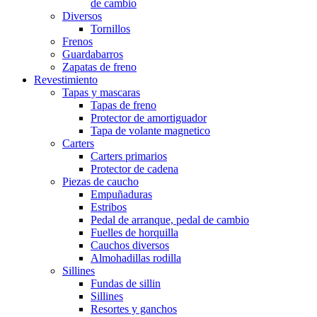
de cambio
Diversos
Tornillos
Frenos
Guardabarros
Zapatas de freno
Revestimiento
Tapas y mascaras
Tapas de freno
Protector de amortiguador
Tapa de volante magnetico
Carters
Carters primarios
Protector de cadena
Piezas de caucho
Empuñaduras
Estribos
Pedal de arranque, pedal de cambio
Fuelles de horquilla
Cauchos diversos
Almohadillas rodilla
Sillines
Fundas de sillin
Sillines
Resortes y ganchos