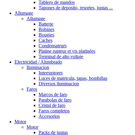
Tablero de mandos
Tapones de deposito, resortes, juntas ...
Allumage
Allumage
Batterie
Bobines
Bougies
Caches
Condensateurs
Platine rupteur et vis platinées
Terminal de alto voltaje
Electricidad / Alumbrado
Iluminacion
Interruptores
Luces de matricula, tapas, bombillas
Diversos iluminacion
Faros
Marcos de faro
Parabolas de faro
Cristal de faro
Faros completos
Accesorios
Motor
Motor
Packs de juntas