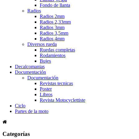
Fondo de llanta
Radios
Radios 2mm
Radios 2,33mm
Radios 3mm
Radios 3,5mm
Radios 4mm
Diversos rueda
Ruedas completas
Rodamientos
Bujes
Decalcomanias
Documentación
Documentación
Revistas tecnicas
Poster
Libros
Revista Motocyclettiste
Ciclo
Partes de la moto
Categorías