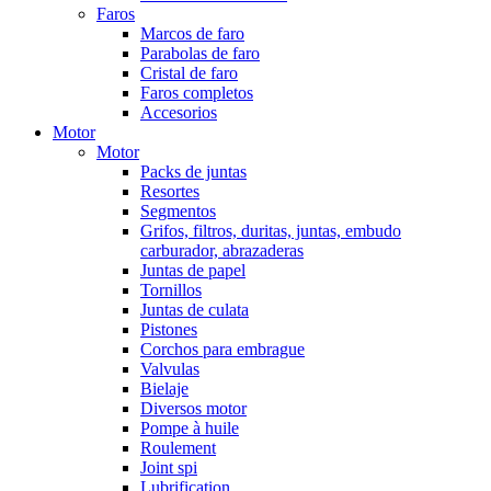
Faros
Marcos de faro
Parabolas de faro
Cristal de faro
Faros completos
Accesorios
Motor
Motor
Packs de juntas
Resortes
Segmentos
Grifos, filtros, duritas, juntas, embudo
carburador, abrazaderas
Juntas de papel
Tornillos
Juntas de culata
Pistones
Corchos para embrague
Valvulas
Bielaje
Diversos motor
Pompe à huile
Roulement
Joint spi
Lubrification