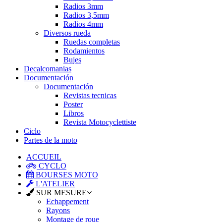
Radios 3mm
Radios 3,5mm
Radios 4mm
Diversos rueda
Ruedas completas
Rodamientos
Bujes
Decalcomanias
Documentación
Documentación
Revistas tecnicas
Poster
Libros
Revista Motocyclettiste
Ciclo
Partes de la moto
ACCUEIL
CYCLO
BOURSES MOTO
L'ATELIER
SUR MESURE
Echappement
Rayons
Montage de roue