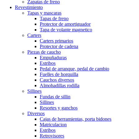
Zapatas de freno
Revestimiento
Tapas y mascaras
Tapas de freno
Protector de amortiguador
Tapa de volante magnetico
Carters
Carters primarios
Protector de cadena
Piezas de caucho
Empuñaduras
Estribos
Pedal de arranque, pedal de cambio
Fuelles de horquilla
Cauchos diversos
Almohadillas rodilla
Sillines
Fundas de sillin
Sillines
Resortes y ganchos
Diversos
Cajas de herramientas, porta bidones
Matriculacion
Estribos
Retrovisores