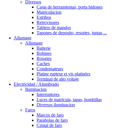
Diversos
Cajas de herramientas, porta bidones
Matriculacion
Estribos
Retrovisores
Tablero de mandos
Tapones de deposito, resortes, juntas ...
Allumage
Allumage
Batterie
Bobines
Bougies
Caches
Condensateurs
Platine rupteur et vis platinées
Terminal de alto voltaje
Electricidad / Alumbrado
Iluminacion
Interruptores
Luces de matricula, tapas, bombillas
Diversos iluminacion
Faros
Marcos de faro
Parabolas de faro
Cristal de faro