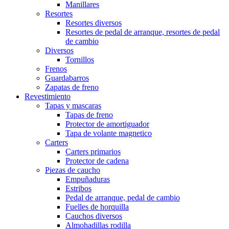
Manillares
Resortes
Resortes diversos
Resortes de pedal de arranque, resortes de pedal
de cambio
Diversos
Tornillos
Frenos
Guardabarros
Zapatas de freno
Revestimiento
Tapas y mascaras
Tapas de freno
Protector de amortiguador
Tapa de volante magnetico
Carters
Carters primarios
Protector de cadena
Piezas de caucho
Empuñaduras
Estribos
Pedal de arranque, pedal de cambio
Fuelles de horquilla
Cauchos diversos
Almohadillas rodilla