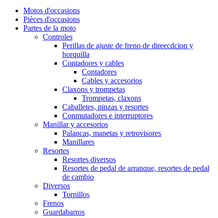
Motos d'occasions
Pièces d'occasions
Partes de la moto
Controles
Perillas de ajuste de freno de direecdcion y
horquilla
Contadores y cables
Contadores
Cables y accesorios
Claxons y trompetas
Trompetas, claxons
Caballetes, pinzas y resortes
Conmutadores e interruptores
Manillar y accesorios
Palancas, manetas y retrovisores
Manillares
Resortes
Resortes diversos
Resortes de pedal de arranque, resortes de pedal
de cambio
Diversos
Tornillos
Frenos
Guardabarros