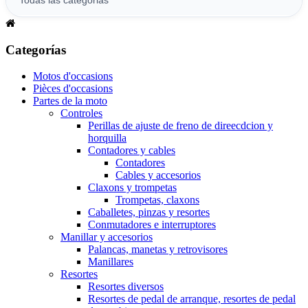
Categorías
Motos d'occasions
Pièces d'occasions
Partes de la moto
Controles
Perillas de ajuste de freno de direecdcion y
horquilla
Contadores y cables
Contadores
Cables y accesorios
Claxons y trompetas
Trompetas, claxons
Caballetes, pinzas y resortes
Conmutadores e interruptores
Manillar y accesorios
Palancas, manetas y retrovisores
Manillares
Resortes
Resortes diversos
Resortes de pedal de arranque, resortes de pedal