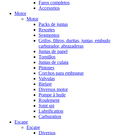
Faros completos
Accesorios
Motor
Motor
Packs de juntas
Resortes
Segmentos
Grifos, filtros, duritas, juntas, embudo
carburador, abrazaderas
Juntas de papel
Tornillos
Juntas de culata
Pistones
Corchos para embrague
Valvulas
Bielaje
Diversos motor
Pompe à huile
Roulement
Joint spi
Lubrification
Carburation
Escape
Escape
Diversos