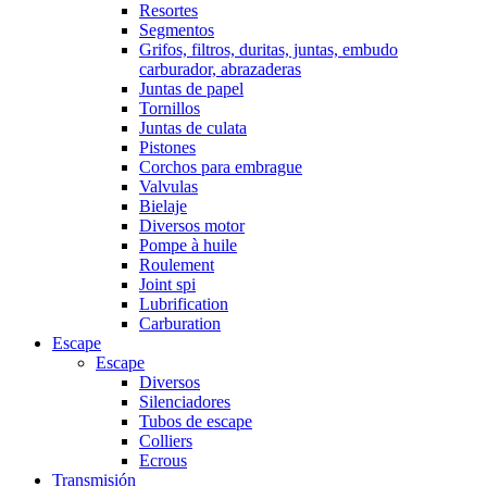
Resortes
Segmentos
Grifos, filtros, duritas, juntas, embudo
carburador, abrazaderas
Juntas de papel
Tornillos
Juntas de culata
Pistones
Corchos para embrague
Valvulas
Bielaje
Diversos motor
Pompe à huile
Roulement
Joint spi
Lubrification
Carburation
Escape
Escape
Diversos
Silenciadores
Tubos de escape
Colliers
Ecrous
Transmisión