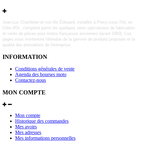
Jean-Luc Chambrier et son fils Édouard, installés à Précy-sous-Thil, en
Côte d'Or, comptent parmi les quelques rares
spécialistes de fabrication
et vente de pièces pour motos françaises anciennes (avant 1960).
Ces
pages vous montreront l'étendue de la gamme de produits proposés et la
qualité des prestations de l'entreprise.
INFORMATION
Conditions générales de vente
Agenda des bourses moto
Contactez-nous
MON COMPTE
Mon compte
Historique des commandes
Mes avoirs
Mes adresses
Mes informations personnelles