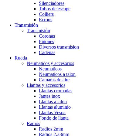
Silenciadores
Tubos de escape
Colliers
Ecrous
Transmisión
Transmisión
Coronas
Piñones
Diversos transmision
Cadenas
Rueda
Neumaticos y accesorios
Neumaticos
Neumaticos a talon
Camaras de aire
Llantas y accesorios
Llantas cromadas
Jantes inox
Llantas a talon
Llantas aluminio
Llantas Vespa
Fondo de llanta
Radios
Radios 2mm
Radios 2,33mm