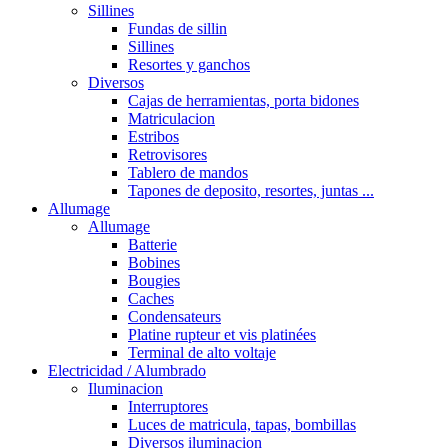
Sillines
Fundas de sillin
Sillines
Resortes y ganchos
Diversos
Cajas de herramientas, porta bidones
Matriculacion
Estribos
Retrovisores
Tablero de mandos
Tapones de deposito, resortes, juntas ...
Allumage
Allumage
Batterie
Bobines
Bougies
Caches
Condensateurs
Platine rupteur et vis platinées
Terminal de alto voltaje
Electricidad / Alumbrado
Iluminacion
Interruptores
Luces de matricula, tapas, bombillas
Diversos iluminacion