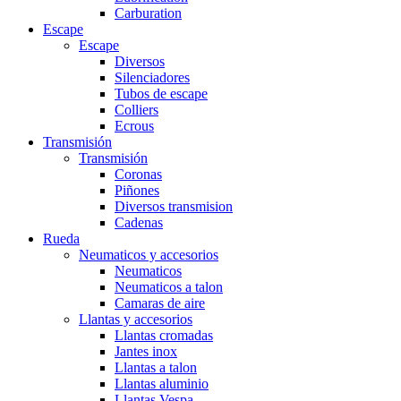
Carburation
Escape
Escape
Diversos
Silenciadores
Tubos de escape
Colliers
Ecrous
Transmisión
Transmisión
Coronas
Piñones
Diversos transmision
Cadenas
Rueda
Neumaticos y accesorios
Neumaticos
Neumaticos a talon
Camaras de aire
Llantas y accesorios
Llantas cromadas
Jantes inox
Llantas a talon
Llantas aluminio
Llantas Vespa