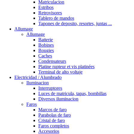
Matriculacion
Estribos
Retrovisores
Tablero de mandos
Tapones de deposito, resortes, juntas ...
Allumage
Allumage
Batterie
Bobines
Bougies
Caches
Condensateurs
Platine rupteur et vis platinées
Terminal de alto voltaje
Electricidad / Alumbrado
Iluminacion
Interruptores
Luces de matricula, tapas, bombillas
Diversos iluminacion
Faros
Marcos de faro
Parabolas de faro
Cristal de faro
Faros completos
Accesorios