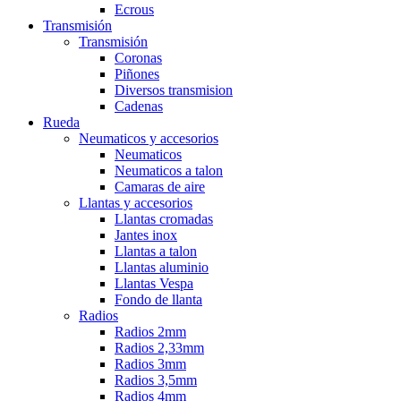
Ecrous
Transmisión
Transmisión
Coronas
Piñones
Diversos transmision
Cadenas
Rueda
Neumaticos y accesorios
Neumaticos
Neumaticos a talon
Camaras de aire
Llantas y accesorios
Llantas cromadas
Jantes inox
Llantas a talon
Llantas aluminio
Llantas Vespa
Fondo de llanta
Radios
Radios 2mm
Radios 2,33mm
Radios 3mm
Radios 3,5mm
Radios 4mm