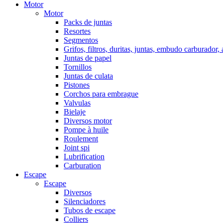
Motor
Motor
Packs de juntas
Resortes
Segmentos
Grifos, filtros, duritas, juntas, embudo carburador,
Juntas de papel
Tornillos
Juntas de culata
Pistones
Corchos para embrague
Valvulas
Bielaje
Diversos motor
Pompe à huile
Roulement
Joint spi
Lubrification
Carburation
Escape
Escape
Diversos
Silenciadores
Tubos de escape
Colliers