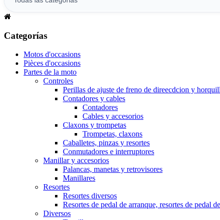
Categorías
Motos d'occasions
Pièces d'occasions
Partes de la moto
Controles
Perillas de ajuste de freno de direecdcion y horquil
Contadores y cables
Contadores
Cables y accesorios
Claxons y trompetas
Trompetas, claxons
Caballetes, pinzas y resortes
Conmutadores e interruptores
Manillar y accesorios
Palancas, manetas y retrovisores
Manillares
Resortes
Resortes diversos
Resortes de pedal de arranque, resortes de pedal d
Diversos