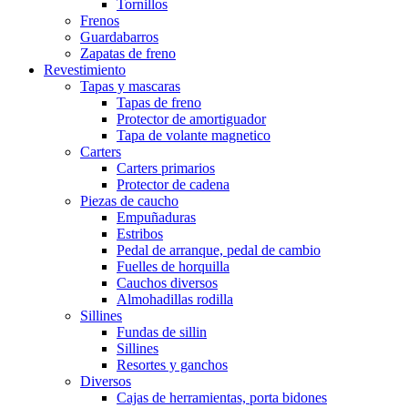
Tornillos
Frenos
Guardabarros
Zapatas de freno
Revestimiento
Tapas y mascaras
Tapas de freno
Protector de amortiguador
Tapa de volante magnetico
Carters
Carters primarios
Protector de cadena
Piezas de caucho
Empuñaduras
Estribos
Pedal de arranque, pedal de cambio
Fuelles de horquilla
Cauchos diversos
Almohadillas rodilla
Sillines
Fundas de sillin
Sillines
Resortes y ganchos
Diversos
Cajas de herramientas, porta bidones