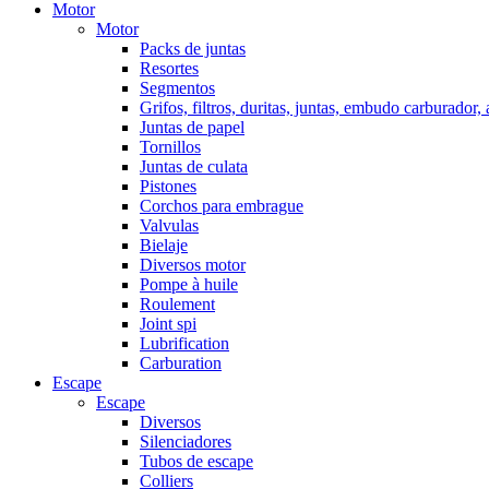
Motor
Motor
Packs de juntas
Resortes
Segmentos
Grifos, filtros, duritas, juntas, embudo carburador,
Juntas de papel
Tornillos
Juntas de culata
Pistones
Corchos para embrague
Valvulas
Bielaje
Diversos motor
Pompe à huile
Roulement
Joint spi
Lubrification
Carburation
Escape
Escape
Diversos
Silenciadores
Tubos de escape
Colliers