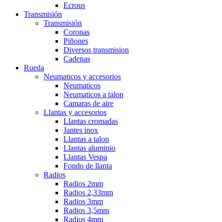
Ecrous
Transmisión
Transmisión
Coronas
Piñones
Diversos transmision
Cadenas
Rueda
Neumaticos y accesorios
Neumaticos
Neumaticos a talon
Camaras de aire
Llantas y accesorios
Llantas cromadas
Jantes inox
Llantas a talon
Llantas aluminio
Llantas Vespa
Fondo de llanta
Radios
Radios 2mm
Radios 2,33mm
Radios 3mm
Radios 3,5mm
Radios 4mm