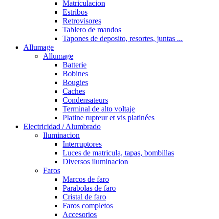
Matriculacion
Estribos
Retrovisores
Tablero de mandos
Tapones de deposito, resortes, juntas ...
Allumage
Allumage
Batterie
Bobines
Bougies
Caches
Condensateurs
Terminal de alto voltaje
Platine rupteur et vis platinées
Electricidad / Alumbrado
Iluminacion
Interruptores
Luces de matricula, tapas, bombillas
Diversos iluminacion
Faros
Marcos de faro
Parabolas de faro
Cristal de faro
Faros completos
Accesorios