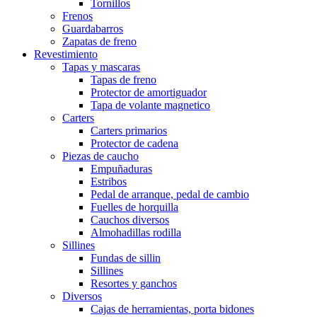
Tornillos
Frenos
Guardabarros
Zapatas de freno
Revestimiento
Tapas y mascaras
Tapas de freno
Protector de amortiguador
Tapa de volante magnetico
Carters
Carters primarios
Protector de cadena
Piezas de caucho
Empuñaduras
Estribos
Pedal de arranque, pedal de cambio
Fuelles de horquilla
Cauchos diversos
Almohadillas rodilla
Sillines
Fundas de sillin
Sillines
Resortes y ganchos
Diversos
Cajas de herramientas, porta bidones