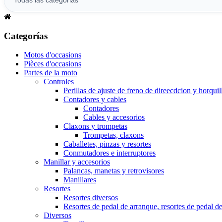
Categorías
Motos d'occasions
Pièces d'occasions
Partes de la moto
Controles
Perillas de ajuste de freno de direecdcion y horquil
Contadores y cables
Contadores
Cables y accesorios
Claxons y trompetas
Trompetas, claxons
Caballetes, pinzas y resortes
Conmutadores e interruptores
Manillar y accesorios
Palancas, manetas y retrovisores
Manillares
Resortes
Resortes diversos
Resortes de pedal de arranque, resortes de pedal d
Diversos