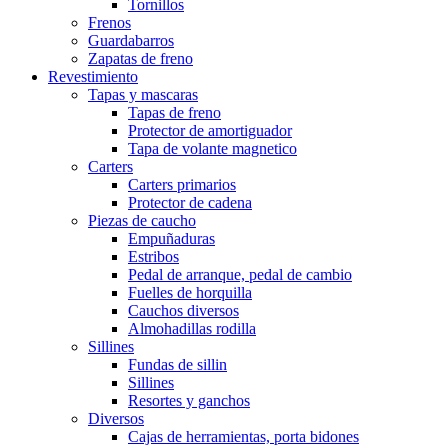
Tornillos
Frenos
Guardabarros
Zapatas de freno
Revestimiento
Tapas y mascaras
Tapas de freno
Protector de amortiguador
Tapa de volante magnetico
Carters
Carters primarios
Protector de cadena
Piezas de caucho
Empuñaduras
Estribos
Pedal de arranque, pedal de cambio
Fuelles de horquilla
Cauchos diversos
Almohadillas rodilla
Sillines
Fundas de sillin
Sillines
Resortes y ganchos
Diversos
Cajas de herramientas, porta bidones