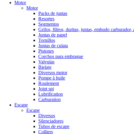
Motor
Motor
Packs de juntas
Resortes
Segmentos
Grifos, filtros, duritas, juntas, embudo carburador,
Juntas de papel
Tornillos
Juntas de culata
Pistones
Corchos para embrague
Valvulas
Bielaje
Diversos motor
Pompe à huile
Roulement
Joint spi
Lubrification
Carburation
Escape
Escape
Diversos
Silenciadores
Tubos de escape
Colliers