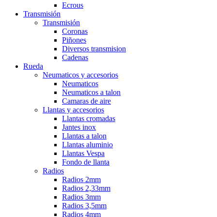
Ecrous
Transmisión
Transmisión
Coronas
Piñones
Diversos transmision
Cadenas
Rueda
Neumaticos y accesorios
Neumaticos
Neumaticos a talon
Camaras de aire
Llantas y accesorios
Llantas cromadas
Jantes inox
Llantas a talon
Llantas aluminio
Llantas Vespa
Fondo de llanta
Radios
Radios 2mm
Radios 2,33mm
Radios 3mm
Radios 3,5mm
Radios 4mm