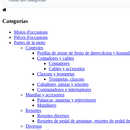
Categorías
Motos d'occasions
Pièces d'occasions
Partes de la moto
Controles
Perillas de ajuste de freno de direecdcion y horquil
Contadores y cables
Contadores
Cables y accesorios
Claxons y trompetas
Trompetas, claxons
Caballetes, pinzas y resortes
Conmutadores e interruptores
Manillar y accesorios
Palancas, manetas y retrovisores
Manillares
Resortes
Resortes diversos
Resortes de pedal de arranque, resortes de pedal d
Diversos