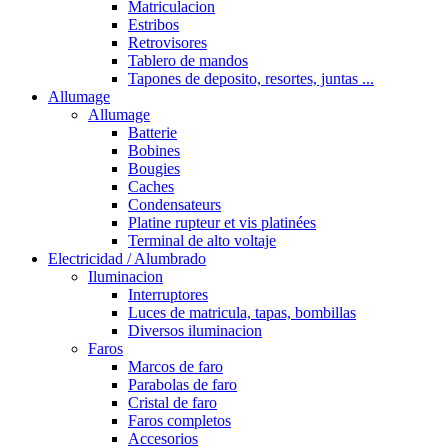
Matriculacion
Estribos
Retrovisores
Tablero de mandos
Tapones de deposito, resortes, juntas ...
Allumage
Allumage
Batterie
Bobines
Bougies
Caches
Condensateurs
Platine rupteur et vis platinées
Terminal de alto voltaje
Electricidad / Alumbrado
Iluminacion
Interruptores
Luces de matricula, tapas, bombillas
Diversos iluminacion
Faros
Marcos de faro
Parabolas de faro
Cristal de faro
Faros completos
Accesorios