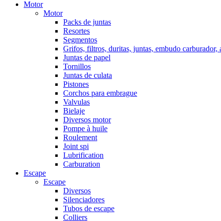
Motor
Motor
Packs de juntas
Resortes
Segmentos
Grifos, filtros, duritas, juntas, embudo carburador,
Juntas de papel
Tornillos
Juntas de culata
Pistones
Corchos para embrague
Valvulas
Bielaje
Diversos motor
Pompe à huile
Roulement
Joint spi
Lubrification
Carburation
Escape
Escape
Diversos
Silenciadores
Tubos de escape
Colliers