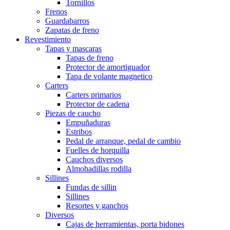
Tornillos
Frenos
Guardabarros
Zapatas de freno
Revestimiento
Tapas y mascaras
Tapas de freno
Protector de amortiguador
Tapa de volante magnetico
Carters
Carters primarios
Protector de cadena
Piezas de caucho
Empuñaduras
Estribos
Pedal de arranque, pedal de cambio
Fuelles de horquilla
Cauchos diversos
Almohadillas rodilla
Sillines
Fundas de sillin
Sillines
Resortes y ganchos
Diversos
Cajas de herramientas, porta bidones