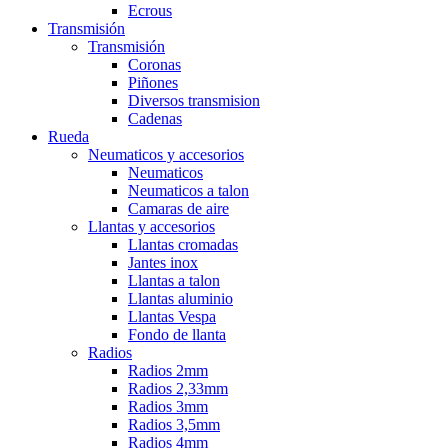
Ecrous
Transmisión
Transmisión
Coronas
Piñones
Diversos transmision
Cadenas
Rueda
Neumaticos y accesorios
Neumaticos
Neumaticos a talon
Camaras de aire
Llantas y accesorios
Llantas cromadas
Jantes inox
Llantas a talon
Llantas aluminio
Llantas Vespa
Fondo de llanta
Radios
Radios 2mm
Radios 2,33mm
Radios 3mm
Radios 3,5mm
Radios 4mm