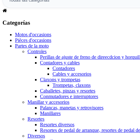
Categorías
Motos d'occasions
Pièces d'occasions
Partes de la moto
Controles
Perillas de ajuste de freno de direecdcion y horquil
Contadores y cables
Contadores
Cables y accesorios
Claxons y trompetas
Trompetas, claxons
Caballetes, pinzas y resortes
Conmutadores e interruptores
Manillar y accesorios
Palancas, manetas y retrovisores
Manillares
Resortes
Resortes diversos
Resortes de pedal de arranque, resortes de pedal d
Diversos