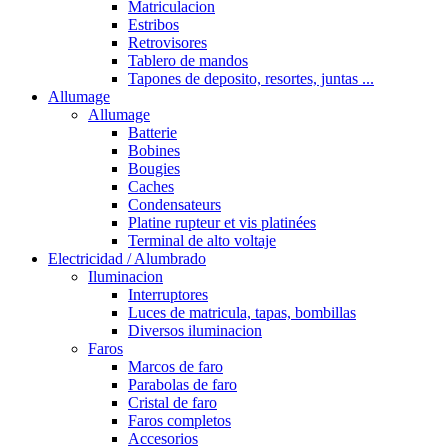
Matriculacion
Estribos
Retrovisores
Tablero de mandos
Tapones de deposito, resortes, juntas ...
Allumage
Allumage
Batterie
Bobines
Bougies
Caches
Condensateurs
Platine rupteur et vis platinées
Terminal de alto voltaje
Electricidad / Alumbrado
Iluminacion
Interruptores
Luces de matricula, tapas, bombillas
Diversos iluminacion
Faros
Marcos de faro
Parabolas de faro
Cristal de faro
Faros completos
Accesorios