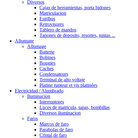
Diversos
Cajas de herramientas, porta bidones
Matriculacion
Estribos
Retrovisores
Tablero de mandos
Tapones de deposito, resortes, juntas ...
Allumage
Allumage
Batterie
Bobines
Bougies
Caches
Condensateurs
Terminal de alto voltaje
Platine rupteur et vis platinées
Electricidad / Alumbrado
Iluminacion
Interruptores
Luces de matricula, tapas, bombillas
Diversos iluminacion
Faros
Marcos de faro
Parabolas de faro
Cristal de faro