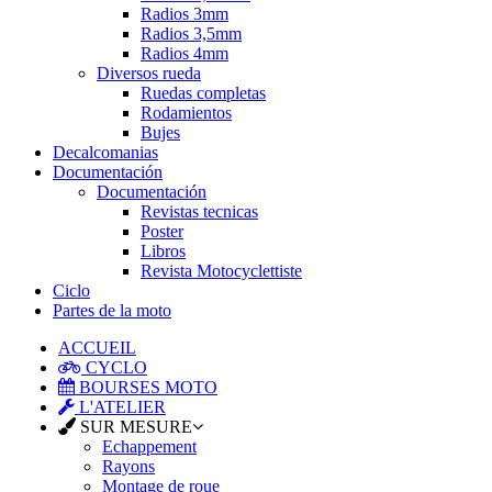
Radios 3mm
Radios 3,5mm
Radios 4mm
Diversos rueda
Ruedas completas
Rodamientos
Bujes
Decalcomanias
Documentación
Documentación
Revistas tecnicas
Poster
Libros
Revista Motocyclettiste
Ciclo
Partes de la moto
ACCUEIL
CYCLO
BOURSES MOTO
L'ATELIER
SUR MESURE
Echappement
Rayons
Montage de roue