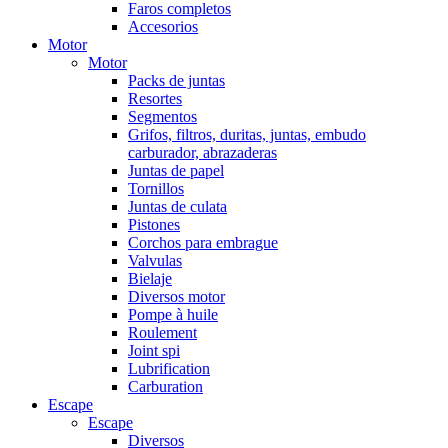
Faros completos
Accesorios
Motor
Motor
Packs de juntas
Resortes
Segmentos
Grifos, filtros, duritas, juntas, embudo
carburador, abrazaderas
Juntas de papel
Tornillos
Juntas de culata
Pistones
Corchos para embrague
Valvulas
Bielaje
Diversos motor
Pompe à huile
Roulement
Joint spi
Lubrification
Carburation
Escape
Escape
Diversos