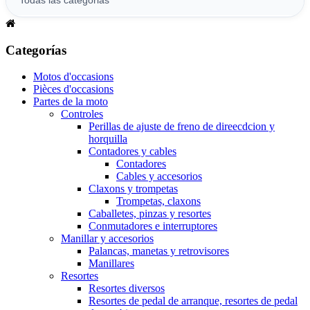
Categorías
Motos d'occasions
Pièces d'occasions
Partes de la moto
Controles
Perillas de ajuste de freno de direecdcion y
horquilla
Contadores y cables
Contadores
Cables y accesorios
Claxons y trompetas
Trompetas, claxons
Caballetes, pinzas y resortes
Conmutadores e interruptores
Manillar y accesorios
Palancas, manetas y retrovisores
Manillares
Resortes
Resortes diversos
Resortes de pedal de arranque, resortes de pedal