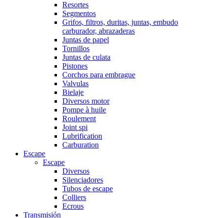
Resortes
Segmentos
Grifos, filtros, duritas, juntas, embudo
carburador, abrazaderas
Juntas de papel
Tornillos
Juntas de culata
Pistones
Corchos para embrague
Valvulas
Bielaje
Diversos motor
Pompe à huile
Roulement
Joint spi
Lubrification
Carburation
Escape
Escape
Diversos
Silenciadores
Tubos de escape
Colliers
Ecrous
Transmisión