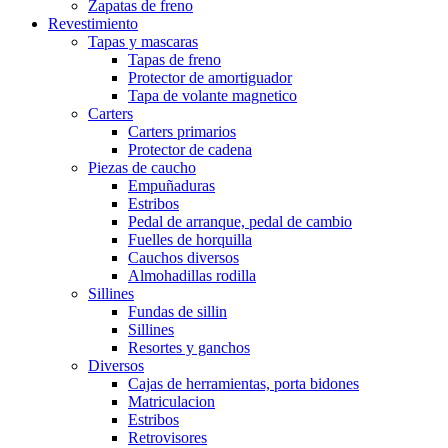
Zapatas de freno
Revestimiento
Tapas y mascaras
Tapas de freno
Protector de amortiguador
Tapa de volante magnetico
Carters
Carters primarios
Protector de cadena
Piezas de caucho
Empuñaduras
Estribos
Pedal de arranque, pedal de cambio
Fuelles de horquilla
Cauchos diversos
Almohadillas rodilla
Sillines
Fundas de sillin
Sillines
Resortes y ganchos
Diversos
Cajas de herramientas, porta bidones
Matriculacion
Estribos
Retrovisores