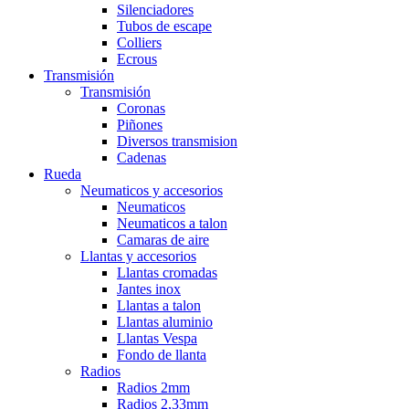
Silenciadores
Tubos de escape
Colliers
Ecrous
Transmisión
Transmisión
Coronas
Piñones
Diversos transmision
Cadenas
Rueda
Neumaticos y accesorios
Neumaticos
Neumaticos a talon
Camaras de aire
Llantas y accesorios
Llantas cromadas
Jantes inox
Llantas a talon
Llantas aluminio
Llantas Vespa
Fondo de llanta
Radios
Radios 2mm
Radios 2,33mm