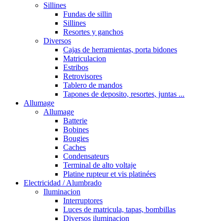
Sillines
Fundas de sillin
Sillines
Resortes y ganchos
Diversos
Cajas de herramientas, porta bidones
Matriculacion
Estribos
Retrovisores
Tablero de mandos
Tapones de deposito, resortes, juntas ...
Allumage
Allumage
Batterie
Bobines
Bougies
Caches
Condensateurs
Terminal de alto voltaje
Platine rupteur et vis platinées
Electricidad / Alumbrado
Iluminacion
Interruptores
Luces de matricula, tapas, bombillas
Diversos iluminacion