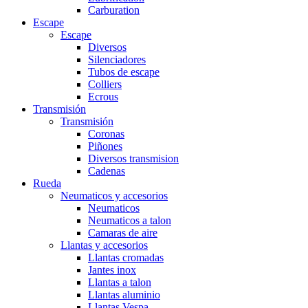
Carburation
Escape
Escape
Diversos
Silenciadores
Tubos de escape
Colliers
Ecrous
Transmisión
Transmisión
Coronas
Piñones
Diversos transmision
Cadenas
Rueda
Neumaticos y accesorios
Neumaticos
Neumaticos a talon
Camaras de aire
Llantas y accesorios
Llantas cromadas
Jantes inox
Llantas a talon
Llantas aluminio
Llantas Vespa