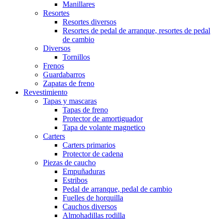
Manillares
Resortes
Resortes diversos
Resortes de pedal de arranque, resortes de pedal
de cambio
Diversos
Tornillos
Frenos
Guardabarros
Zapatas de freno
Revestimiento
Tapas y mascaras
Tapas de freno
Protector de amortiguador
Tapa de volante magnetico
Carters
Carters primarios
Protector de cadena
Piezas de caucho
Empuñaduras
Estribos
Pedal de arranque, pedal de cambio
Fuelles de horquilla
Cauchos diversos
Almohadillas rodilla