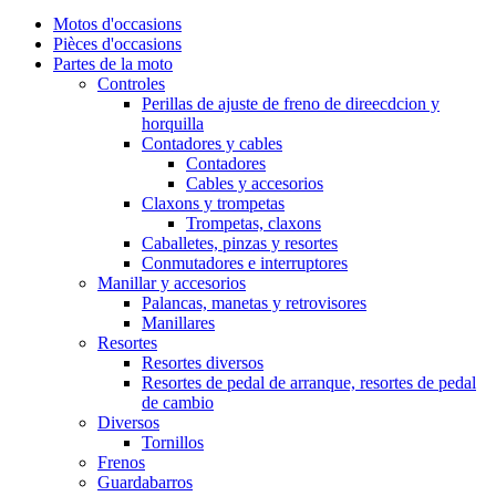
Motos d'occasions
Pièces d'occasions
Partes de la moto
Controles
Perillas de ajuste de freno de direecdcion y
horquilla
Contadores y cables
Contadores
Cables y accesorios
Claxons y trompetas
Trompetas, claxons
Caballetes, pinzas y resortes
Conmutadores e interruptores
Manillar y accesorios
Palancas, manetas y retrovisores
Manillares
Resortes
Resortes diversos
Resortes de pedal de arranque, resortes de pedal
de cambio
Diversos
Tornillos
Frenos
Guardabarros