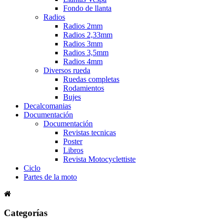
Fondo de llanta
Radios
Radios 2mm
Radios 2,33mm
Radios 3mm
Radios 3,5mm
Radios 4mm
Diversos rueda
Ruedas completas
Rodamientos
Bujes
Decalcomanias
Documentación
Documentación
Revistas tecnicas
Poster
Libros
Revista Motocyclettiste
Ciclo
Partes de la moto
Categorías