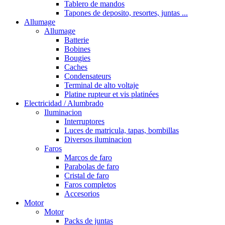
Tablero de mandos
Tapones de deposito, resortes, juntas ...
Allumage
Allumage
Batterie
Bobines
Bougies
Caches
Condensateurs
Terminal de alto voltaje
Platine rupteur et vis platinées
Electricidad / Alumbrado
Iluminacion
Interruptores
Luces de matricula, tapas, bombillas
Diversos iluminacion
Faros
Marcos de faro
Parabolas de faro
Cristal de faro
Faros completos
Accesorios
Motor
Motor
Packs de juntas