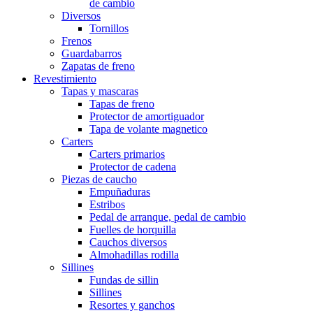
de cambio
Diversos
Tornillos
Frenos
Guardabarros
Zapatas de freno
Revestimiento
Tapas y mascaras
Tapas de freno
Protector de amortiguador
Tapa de volante magnetico
Carters
Carters primarios
Protector de cadena
Piezas de caucho
Empuñaduras
Estribos
Pedal de arranque, pedal de cambio
Fuelles de horquilla
Cauchos diversos
Almohadillas rodilla
Sillines
Fundas de sillin
Sillines
Resortes y ganchos