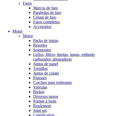
Faros
Marcos de faro
Parabolas de faro
Cristal de faro
Faros completos
Accesorios
Motor
Motor
Packs de juntas
Resortes
Segmentos
Grifos, filtros, duritas, juntas, embudo
carburador, abrazaderas
Juntas de papel
Tornillos
Juntas de culata
Pistones
Corchos para embrague
Valvulas
Bielaje
Diversos motor
Pompe à huile
Roulement
Joint spi
Lubrification