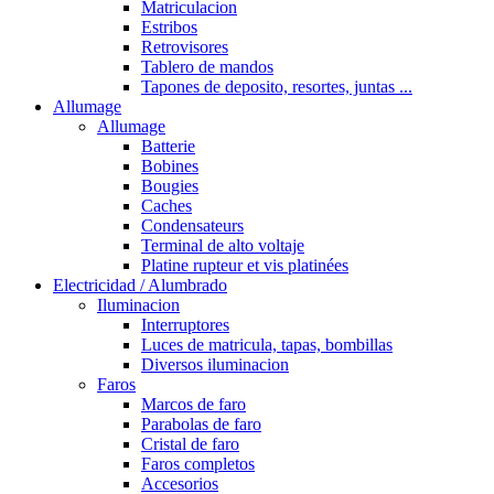
Matriculacion
Estribos
Retrovisores
Tablero de mandos
Tapones de deposito, resortes, juntas ...
Allumage
Allumage
Batterie
Bobines
Bougies
Caches
Condensateurs
Terminal de alto voltaje
Platine rupteur et vis platinées
Electricidad / Alumbrado
Iluminacion
Interruptores
Luces de matricula, tapas, bombillas
Diversos iluminacion
Faros
Marcos de faro
Parabolas de faro
Cristal de faro
Faros completos
Accesorios