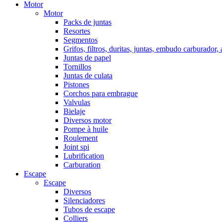
Motor
Motor
Packs de juntas
Resortes
Segmentos
Grifos, filtros, duritas, juntas, embudo carburador,
Juntas de papel
Tornillos
Juntas de culata
Pistones
Corchos para embrague
Valvulas
Bielaje
Diversos motor
Pompe à huile
Roulement
Joint spi
Lubrification
Carburation
Escape
Escape
Diversos
Silenciadores
Tubos de escape
Colliers