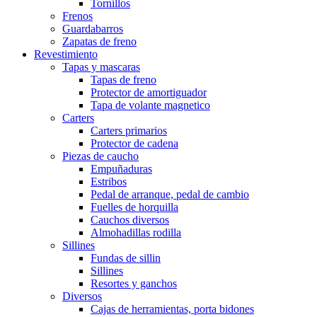
Tornillos
Frenos
Guardabarros
Zapatas de freno
Revestimiento
Tapas y mascaras
Tapas de freno
Protector de amortiguador
Tapa de volante magnetico
Carters
Carters primarios
Protector de cadena
Piezas de caucho
Empuñaduras
Estribos
Pedal de arranque, pedal de cambio
Fuelles de horquilla
Cauchos diversos
Almohadillas rodilla
Sillines
Fundas de sillin
Sillines
Resortes y ganchos
Diversos
Cajas de herramientas, porta bidones