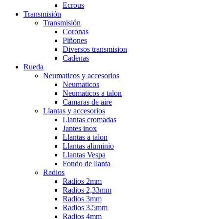
Ecrous
Transmisión
Transmisión
Coronas
Piñones
Diversos transmision
Cadenas
Rueda
Neumaticos y accesorios
Neumaticos
Neumaticos a talon
Camaras de aire
Llantas y accesorios
Llantas cromadas
Jantes inox
Llantas a talon
Llantas aluminio
Llantas Vespa
Fondo de llanta
Radios
Radios 2mm
Radios 2,33mm
Radios 3mm
Radios 3,5mm
Radios 4mm