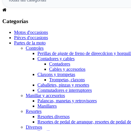
Categorías
Motos d'occasions
Pièces d'occasions
Partes de la moto
Controles
Perillas de ajuste de freno de direecdcion y horquil
Contadores y cables
Contadores
Cables y accesorios
Claxons y trompetas
Trompetas, claxons
Caballetes, pinzas y resortes
Conmutadores e interruptores
Manillar y accesorios
Palancas, manetas y retrovisores
Manillares
Resortes
Resortes diversos
Resortes de pedal de arranque, resortes de pedal d
Diversos