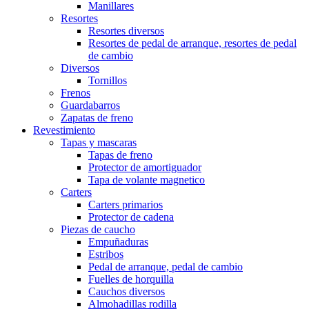
Manillares
Resortes
Resortes diversos
Resortes de pedal de arranque, resortes de pedal
de cambio
Diversos
Tornillos
Frenos
Guardabarros
Zapatas de freno
Revestimiento
Tapas y mascaras
Tapas de freno
Protector de amortiguador
Tapa de volante magnetico
Carters
Carters primarios
Protector de cadena
Piezas de caucho
Empuñaduras
Estribos
Pedal de arranque, pedal de cambio
Fuelles de horquilla
Cauchos diversos
Almohadillas rodilla