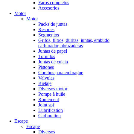
Faros completos
Accesorios
Motor
Motor
Packs de juntas
Resortes
Segmentos
Grifos, filtros, duritas, juntas, embudo
carburador, abrazaderas
Juntas de papel
Tornillos
Juntas de culata
Pistones
Corchos para embrague
Valvulas
Bielaje
Diversos motor
Pompe à huile
Roulement
Joint spi
Lubrification
Carburation
Escape
Escape
Diversos