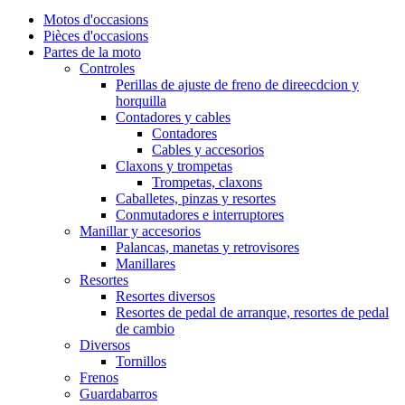
Motos d'occasions
Pièces d'occasions
Partes de la moto
Controles
Perillas de ajuste de freno de direecdcion y
horquilla
Contadores y cables
Contadores
Cables y accesorios
Claxons y trompetas
Trompetas, claxons
Caballetes, pinzas y resortes
Conmutadores e interruptores
Manillar y accesorios
Palancas, manetas y retrovisores
Manillares
Resortes
Resortes diversos
Resortes de pedal de arranque, resortes de pedal
de cambio
Diversos
Tornillos
Frenos
Guardabarros