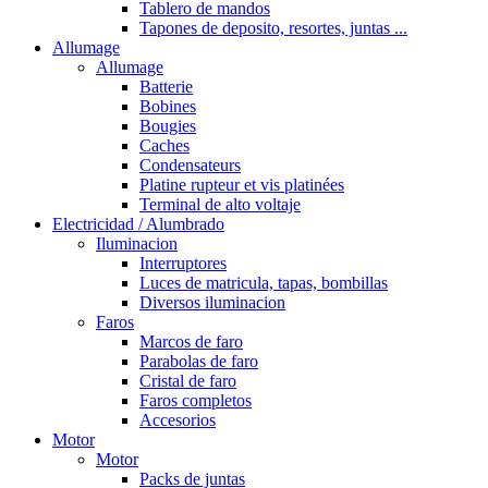
Tablero de mandos
Tapones de deposito, resortes, juntas ...
Allumage
Allumage
Batterie
Bobines
Bougies
Caches
Condensateurs
Platine rupteur et vis platinées
Terminal de alto voltaje
Electricidad / Alumbrado
Iluminacion
Interruptores
Luces de matricula, tapas, bombillas
Diversos iluminacion
Faros
Marcos de faro
Parabolas de faro
Cristal de faro
Faros completos
Accesorios
Motor
Motor
Packs de juntas