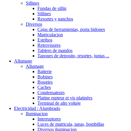
Sillines
Fundas de sillin
Sillines
Resortes y ganchos
Diversos
Cajas de herramientas, porta bidones
Matriculacion
Estribos
Retrovisores
Tablero de mandos
Tapones de deposito, resortes, juntas ...
Allumage
Allumage
Batterie
Bobines
Bougies
Caches
Condensateurs
Platine rupteur et vis platinées
Terminal de alto voltaje
Electricidad / Alumbrado
Iluminacion
Interruptores
Luces de matricula, tapas, bombillas
Diversos iluminacion