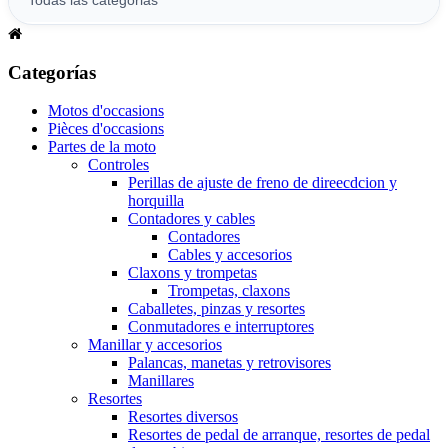
Categorías
Motos d'occasions
Pièces d'occasions
Partes de la moto
Controles
Perillas de ajuste de freno de direecdcion y
horquilla
Contadores y cables
Contadores
Cables y accesorios
Claxons y trompetas
Trompetas, claxons
Caballetes, pinzas y resortes
Conmutadores e interruptores
Manillar y accesorios
Palancas, manetas y retrovisores
Manillares
Resortes
Resortes diversos
Resortes de pedal de arranque, resortes de pedal