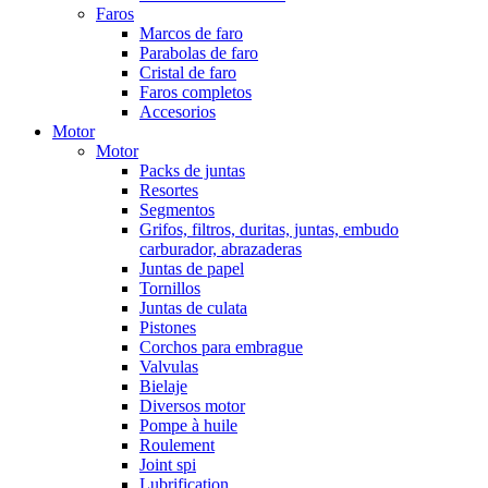
Faros
Marcos de faro
Parabolas de faro
Cristal de faro
Faros completos
Accesorios
Motor
Motor
Packs de juntas
Resortes
Segmentos
Grifos, filtros, duritas, juntas, embudo
carburador, abrazaderas
Juntas de papel
Tornillos
Juntas de culata
Pistones
Corchos para embrague
Valvulas
Bielaje
Diversos motor
Pompe à huile
Roulement
Joint spi
Lubrification