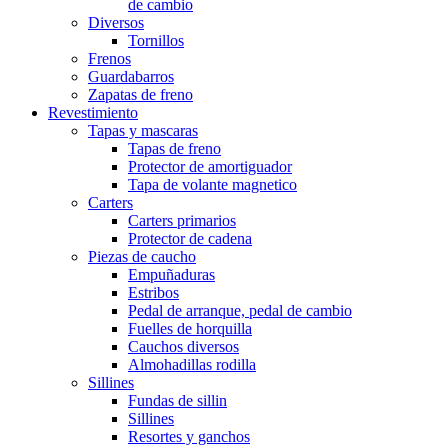
de cambio
Diversos
Tornillos
Frenos
Guardabarros
Zapatas de freno
Revestimiento
Tapas y mascaras
Tapas de freno
Protector de amortiguador
Tapa de volante magnetico
Carters
Carters primarios
Protector de cadena
Piezas de caucho
Empuñaduras
Estribos
Pedal de arranque, pedal de cambio
Fuelles de horquilla
Cauchos diversos
Almohadillas rodilla
Sillines
Fundas de sillin
Sillines
Resortes y ganchos