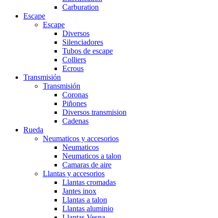
Carburation
Escape
Escape
Diversos
Silenciadores
Tubos de escape
Colliers
Ecrous
Transmisión
Transmisión
Coronas
Piñones
Diversos transmision
Cadenas
Rueda
Neumaticos y accesorios
Neumaticos
Neumaticos a talon
Camaras de aire
Llantas y accesorios
Llantas cromadas
Jantes inox
Llantas a talon
Llantas aluminio
Llantas Vespa