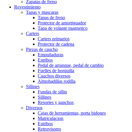
Zapatas de freno
Revestimiento
Tapas y mascaras
Tapas de freno
Protector de amortiguador
Tapa de volante magnetico
Carters
Carters primarios
Protector de cadena
Piezas de caucho
Empuñaduras
Estribos
Pedal de arranque, pedal de cambio
Fuelles de horquilla
Cauchos diversos
Almohadillas rodilla
Sillines
Fundas de sillin
Sillines
Resortes y ganchos
Diversos
Cajas de herramientas, porta bidones
Matriculacion
Estribos
Retrovisores