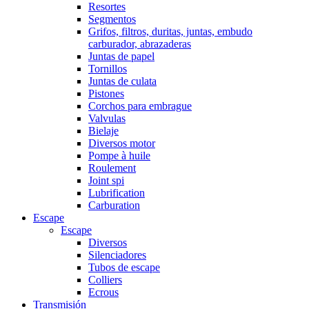
Resortes
Segmentos
Grifos, filtros, duritas, juntas, embudo
carburador, abrazaderas
Juntas de papel
Tornillos
Juntas de culata
Pistones
Corchos para embrague
Valvulas
Bielaje
Diversos motor
Pompe à huile
Roulement
Joint spi
Lubrification
Carburation
Escape
Escape
Diversos
Silenciadores
Tubos de escape
Colliers
Ecrous
Transmisión