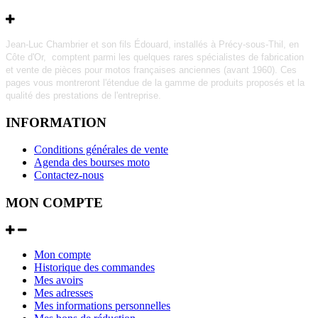
Jean-Luc Chambrier et son fils Édouard, installés à Précy-sous-Thil, en
Côte d'Or, comptent parmi les quelques rares
spécialistes de fabrication
et vente de pièces pour motos françaises anciennes (avant 1960).
Ces
pages vous montreront l'étendue de la gamme de produits proposés et la
qualité des prestations de l'entreprise.
INFORMATION
Conditions générales de vente
Agenda des bourses moto
Contactez-nous
MON COMPTE
Mon compte
Historique des commandes
Mes avoirs
Mes adresses
Mes informations personnelles