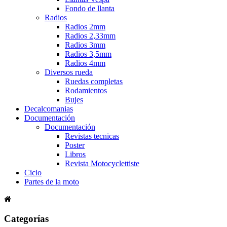
Fondo de llanta
Radios
Radios 2mm
Radios 2,33mm
Radios 3mm
Radios 3,5mm
Radios 4mm
Diversos rueda
Ruedas completas
Rodamientos
Bujes
Decalcomanias
Documentación
Documentación
Revistas tecnicas
Poster
Libros
Revista Motocyclettiste
Ciclo
Partes de la moto
Categorías