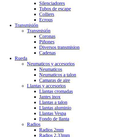
Silenciadores
Tubos de escape
Colliers
Ecrous
Transmisión
Transmisión
Coronas
Piñones
Diversos transmision
Cadenas
Rueda
Neumaticos y accesorios
Neumaticos
Neumaticos a talon
Camaras de aire
Llantas y accesorios
Llantas cromadas
Jantes inox
Llantas a talon
Llantas aluminio
Llantas Vespa
Fondo de llanta
Radios
Radios 2mm
Radios 2,33mm