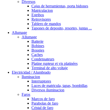
Diversos
Cajas de herramientas, porta bidones
Matriculacion
Estribos
Retrovisores
Tablero de mandos
Tapones de deposito, resortes, juntas ...
Allumage
Allumage
Batterie
Bobines
Bougies
Caches
Condensateurs
Platine rupteur et vis platinées
Terminal de alto voltaje
Electricidad / Alumbrado
Iluminacion
Interruptores
Luces de matricula, tapas, bombillas
Diversos iluminacion
Faros
Marcos de faro
Parabolas de faro
Cristal de faro