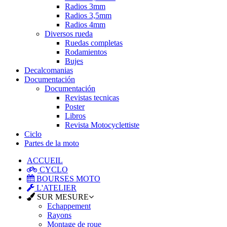
Radios 3mm
Radios 3,5mm
Radios 4mm
Diversos rueda
Ruedas completas
Rodamientos
Bujes
Decalcomanias
Documentación
Documentación
Revistas tecnicas
Poster
Libros
Revista Motocyclettiste
Ciclo
Partes de la moto
ACCUEIL
CYCLO
BOURSES MOTO
L'ATELIER
SUR MESURE
Echappement
Rayons
Montage de roue