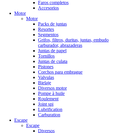
Faros completos
Accesorios
Motor
Motor
Packs de juntas
Resortes
Segmentos
Grifos, filtros, duritas, juntas, embudo
carburador, abrazaderas
Juntas de papel
Tornillos
Juntas de culata
Pistones
Corchos para embrague
Valvulas
Bielaje
Diversos motor
Pompe à huile
Roulement
Joint spi
Lubrification
Carburation
Escape
Escape
Diversos