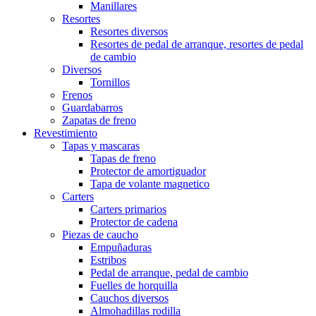
Manillares
Resortes
Resortes diversos
Resortes de pedal de arranque, resortes de pedal
de cambio
Diversos
Tornillos
Frenos
Guardabarros
Zapatas de freno
Revestimiento
Tapas y mascaras
Tapas de freno
Protector de amortiguador
Tapa de volante magnetico
Carters
Carters primarios
Protector de cadena
Piezas de caucho
Empuñaduras
Estribos
Pedal de arranque, pedal de cambio
Fuelles de horquilla
Cauchos diversos
Almohadillas rodilla