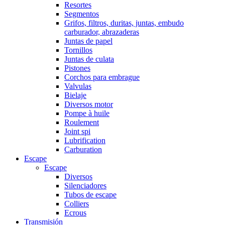
Resortes
Segmentos
Grifos, filtros, duritas, juntas, embudo
carburador, abrazaderas
Juntas de papel
Tornillos
Juntas de culata
Pistones
Corchos para embrague
Valvulas
Bielaje
Diversos motor
Pompe à huile
Roulement
Joint spi
Lubrification
Carburation
Escape
Escape
Diversos
Silenciadores
Tubos de escape
Colliers
Ecrous
Transmisión