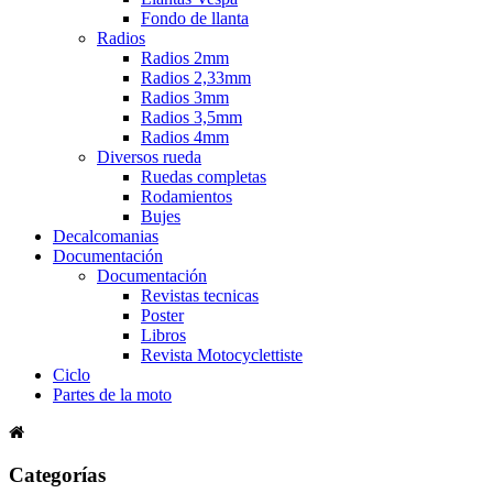
Fondo de llanta
Radios
Radios 2mm
Radios 2,33mm
Radios 3mm
Radios 3,5mm
Radios 4mm
Diversos rueda
Ruedas completas
Rodamientos
Bujes
Decalcomanias
Documentación
Documentación
Revistas tecnicas
Poster
Libros
Revista Motocyclettiste
Ciclo
Partes de la moto
Categorías