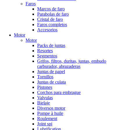
Faros
Marcos de faro
Parabolas de faro
Cristal de faro
Faros completos
Accesorios
Motor
Motor
Packs de juntas
Resortes
Segmentos
Grifos, filtros, duritas, juntas, embudo
carburador, abrazaderas
Juntas de papel
Tornillos
Juntas de culata
Pistones
Corchos para embrague
Valvulas
Bielaje
Diversos motor
Pompe à huile
Roulement
Joint spi
Lubrification