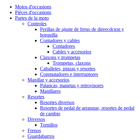
Motos d'occasions
Pièces d'occasions
Partes de la moto
Controles
Perillas de ajuste de freno de direecdcion y
horquilla
Contadores y cables
Contadores
Cables y accesorios
Claxons y trompetas
Trompetas, claxons
Caballetes, pinzas y resortes
Conmutadores e interruptores
Manillar y accesorios
Palancas, manetas y retrovisores
Manillares
Resortes
Resortes diversos
Resortes de pedal de arranque, resortes de pedal
de cambio
Diversos
Tornillos
Frenos
Guardabarros