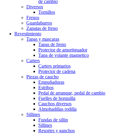
de cambio
Diversos
Tornillos
Frenos
Guardabarros
Zapatas de freno
Revestimiento
Tapas y mascaras
Tapas de freno
Protector de amortiguador
Tapa de volante magnetico
Carters
Carters primarios
Protector de cadena
Piezas de caucho
Empuñaduras
Estribos
Pedal de arranque, pedal de cambio
Fuelles de horquilla
Cauchos diversos
Almohadillas rodilla
Sillines
Fundas de sillin
Sillines
Resortes y ganchos