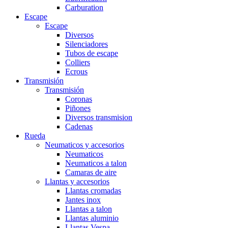
Carburation
Escape
Escape
Diversos
Silenciadores
Tubos de escape
Colliers
Ecrous
Transmisión
Transmisión
Coronas
Piñones
Diversos transmision
Cadenas
Rueda
Neumaticos y accesorios
Neumaticos
Neumaticos a talon
Camaras de aire
Llantas y accesorios
Llantas cromadas
Jantes inox
Llantas a talon
Llantas aluminio
Llantas Vespa