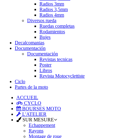
Radios 3mm
Radios 3,5mm
Radios 4mm
Diversos rueda
Ruedas completas
Rodamientos
Bujes
Decalcomanias
Documentación
Documentación
Revistas tecnicas
Poster
Libros
Revista Motocyclettiste
Ciclo
Partes de la moto
ACCUEIL
CYCLO
BOURSES MOTO
L'ATELIER
SUR MESURE
Echappement
Rayons
Montage de roue