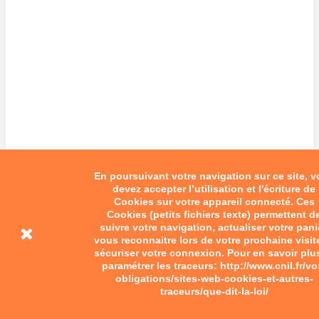
En poursuivant votre navigation sur ce site, 
devez accepter l’utilisation et l'écriture de
Cookies sur votre appareil connecté. Ces
Cookies (petits fichiers texte) permettent d
suivre votre navigation, actualiser votre pani
vous reconnaitre lors de votre prochaine visit
sécuriser votre connexion. Pour en savoir plu
paramétrer les traceurs: http://www.cnil.fr/vo
obligations/sites-web-cookies-et-autres-
traceurs/que-dit-la-loi/