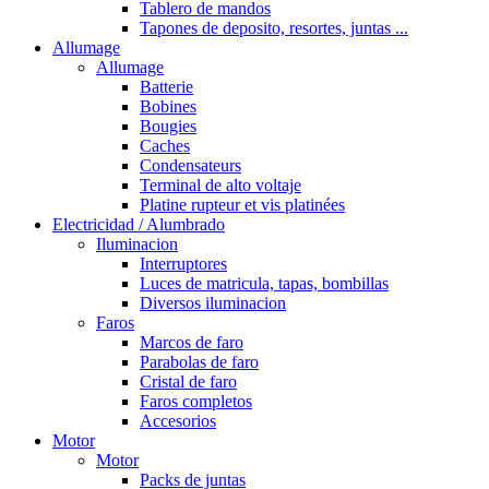
Tablero de mandos
Tapones de deposito, resortes, juntas ...
Allumage
Allumage
Batterie
Bobines
Bougies
Caches
Condensateurs
Terminal de alto voltaje
Platine rupteur et vis platinées
Electricidad / Alumbrado
Iluminacion
Interruptores
Luces de matricula, tapas, bombillas
Diversos iluminacion
Faros
Marcos de faro
Parabolas de faro
Cristal de faro
Faros completos
Accesorios
Motor
Motor
Packs de juntas