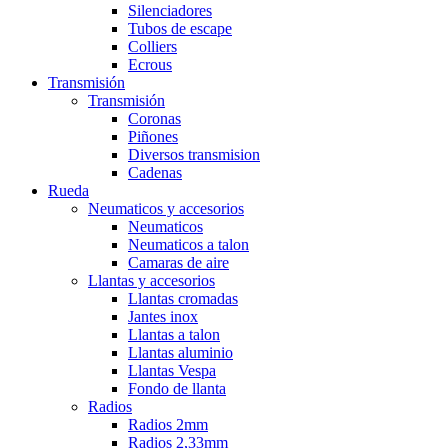
Silenciadores
Tubos de escape
Colliers
Ecrous
Transmisión
Transmisión
Coronas
Piñones
Diversos transmision
Cadenas
Rueda
Neumaticos y accesorios
Neumaticos
Neumaticos a talon
Camaras de aire
Llantas y accesorios
Llantas cromadas
Jantes inox
Llantas a talon
Llantas aluminio
Llantas Vespa
Fondo de llanta
Radios
Radios 2mm
Radios 2,33mm