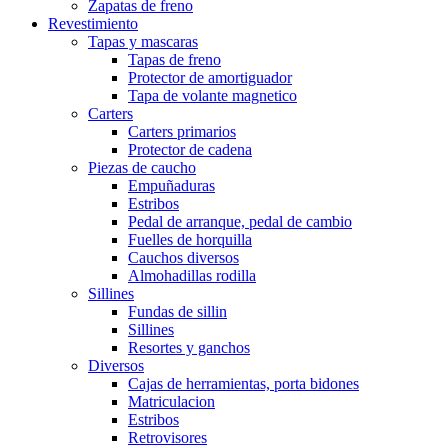
Zapatas de freno
Revestimiento
Tapas y mascaras
Tapas de freno
Protector de amortiguador
Tapa de volante magnetico
Carters
Carters primarios
Protector de cadena
Piezas de caucho
Empuñaduras
Estribos
Pedal de arranque, pedal de cambio
Fuelles de horquilla
Cauchos diversos
Almohadillas rodilla
Sillines
Fundas de sillin
Sillines
Resortes y ganchos
Diversos
Cajas de herramientas, porta bidones
Matriculacion
Estribos
Retrovisores