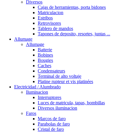
Diversos
Cajas de herramientas, porta bidones
Matriculacion
Estribos
Retrovisores
Tablero de mandos
Tapones de deposito, resortes, juntas ...
Allumage
Allumage
Batterie
Bobines
Bougies
Caches
Condensateurs
Terminal de alto voltaje
Platine rupteur et vis platinées
Electricidad / Alumbrado
Iluminacion
Interruptores
Luces de matricula, tapas, bombillas
Diversos iluminacion
Faros
Marcos de faro
Parabolas de faro
Cristal de faro