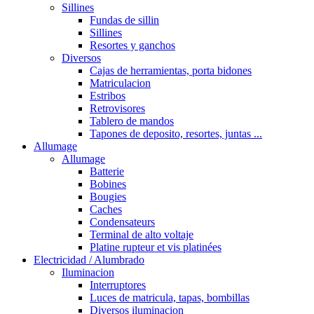
Sillines
Fundas de sillin
Sillines
Resortes y ganchos
Diversos
Cajas de herramientas, porta bidones
Matriculacion
Estribos
Retrovisores
Tablero de mandos
Tapones de deposito, resortes, juntas ...
Allumage
Allumage
Batterie
Bobines
Bougies
Caches
Condensateurs
Terminal de alto voltaje
Platine rupteur et vis platinées
Electricidad / Alumbrado
Iluminacion
Interruptores
Luces de matricula, tapas, bombillas
Diversos iluminacion