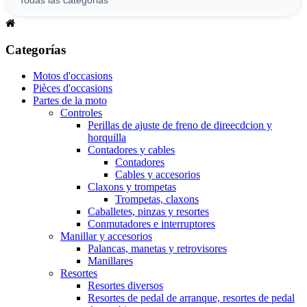
Categorías
Motos d'occasions
Pièces d'occasions
Partes de la moto
Controles
Perillas de ajuste de freno de direecdcion y
horquilla
Contadores y cables
Contadores
Cables y accesorios
Claxons y trompetas
Trompetas, claxons
Caballetes, pinzas y resortes
Conmutadores e interruptores
Manillar y accesorios
Palancas, manetas y retrovisores
Manillares
Resortes
Resortes diversos
Resortes de pedal de arranque, resortes de pedal