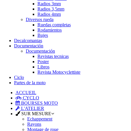
Radios 3mm
Radios 3,5mm
Radios 4mm
Diversos rueda
Ruedas completas
Rodamientos
Bujes
Decalcomanias
Documentación
Documentación
Revistas tecnicas
Poster
Libros
Revista Motocyclettiste
Ciclo
Partes de la moto
ACCUEIL
CYCLO
BOURSES MOTO
L'ATELIER
SUR MESURE
Echappement
Rayons
Montage de roue