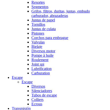
Resortes
Segmentos
Grifos, filtros, duritas, juntas, embudo
carburador, abrazaderas
Juntas de papel
Tornillos
Juntas de culata
Pistones
Corchos para embrague
Valvulas
Bielaje
Diversos motor
Pompe à huile
Roulement
Joint spi
Lubrification
Carburation
Escape
Escape
Diversos
Silenciadores
Tubos de escape
Colliers
Ecrous
Transmisión