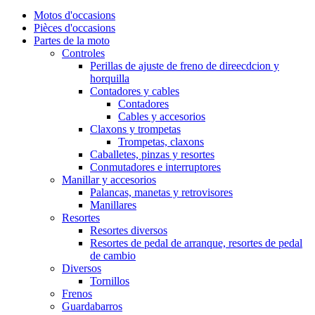
Motos d'occasions
Pièces d'occasions
Partes de la moto
Controles
Perillas de ajuste de freno de direecdcion y
horquilla
Contadores y cables
Contadores
Cables y accesorios
Claxons y trompetas
Trompetas, claxons
Caballetes, pinzas y resortes
Conmutadores e interruptores
Manillar y accesorios
Palancas, manetas y retrovisores
Manillares
Resortes
Resortes diversos
Resortes de pedal de arranque, resortes de pedal
de cambio
Diversos
Tornillos
Frenos
Guardabarros