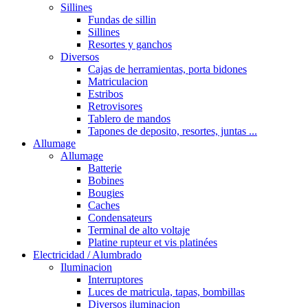
Sillines
Fundas de sillin
Sillines
Resortes y ganchos
Diversos
Cajas de herramientas, porta bidones
Matriculacion
Estribos
Retrovisores
Tablero de mandos
Tapones de deposito, resortes, juntas ...
Allumage
Allumage
Batterie
Bobines
Bougies
Caches
Condensateurs
Terminal de alto voltaje
Platine rupteur et vis platinées
Electricidad / Alumbrado
Iluminacion
Interruptores
Luces de matricula, tapas, bombillas
Diversos iluminacion