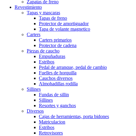
Zapatas de freno
Revestimiento
Tapas y mascaras
Tapas de freno
Protector de amortiguador
Tapa de volante magnetico
Carters
Carters primarios
Protector de cadena
Piezas de caucho
Empuñaduras
Estribos
Pedal de arranque, pedal de cambio
Fuelles de horquilla
Cauchos diversos
Almohadillas rodilla
Sillines
Fundas de sillin
Sillines
Resortes y ganchos
Diversos
Cajas de herramientas, porta bidones
Matriculacion
Estribos
Retrovisores