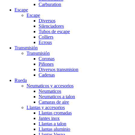
Carburation
Escape
Escape
Diversos
Silenciadores
Tubos de escape
Colliers
Ecrous
Transmisión
Transmisión
Coronas
Piñones
Diversos transmision
Cadenas
Rueda
Neumaticos y accesorios
Neumaticos
Neumaticos a talon
Camaras de aire
Llantas y accesorios
Llantas cromadas
Jantes inox
Llantas a talon
Llantas aluminio
Llantas Vespa