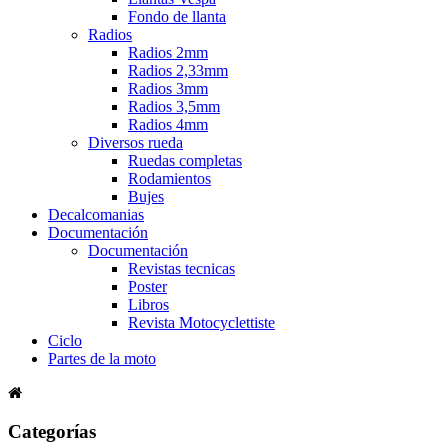
Fondo de llanta
Radios
Radios 2mm
Radios 2,33mm
Radios 3mm
Radios 3,5mm
Radios 4mm
Diversos rueda
Ruedas completas
Rodamientos
Bujes
Decalcomanias
Documentación
Documentación
Revistas tecnicas
Poster
Libros
Revista Motocyclettiste
Ciclo
Partes de la moto
Categorías