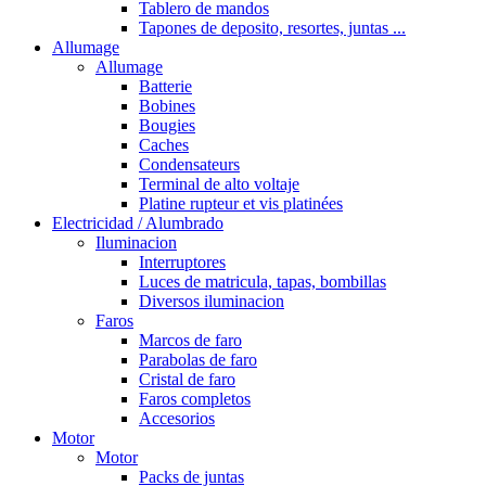
Tablero de mandos
Tapones de deposito, resortes, juntas ...
Allumage
Allumage
Batterie
Bobines
Bougies
Caches
Condensateurs
Terminal de alto voltaje
Platine rupteur et vis platinées
Electricidad / Alumbrado
Iluminacion
Interruptores
Luces de matricula, tapas, bombillas
Diversos iluminacion
Faros
Marcos de faro
Parabolas de faro
Cristal de faro
Faros completos
Accesorios
Motor
Motor
Packs de juntas