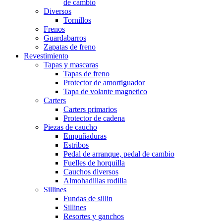
de cambio
Diversos
Tornillos
Frenos
Guardabarros
Zapatas de freno
Revestimiento
Tapas y mascaras
Tapas de freno
Protector de amortiguador
Tapa de volante magnetico
Carters
Carters primarios
Protector de cadena
Piezas de caucho
Empuñaduras
Estribos
Pedal de arranque, pedal de cambio
Fuelles de horquilla
Cauchos diversos
Almohadillas rodilla
Sillines
Fundas de sillin
Sillines
Resortes y ganchos