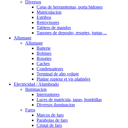
Diversos
Cajas de herramientas, porta bidones
Matriculacion
Estribos
Retrovisores
Tablero de mandos
Tapones de deposito, resortes, juntas ...
Allumage
Allumage
Batterie
Bobines
Bougies
Caches
Condensateurs
Terminal de alto voltaje
Platine rupteur et vis platinées
Electricidad / Alumbrado
Iluminacion
Interruptores
Luces de matricula, tapas, bombillas
Diversos iluminacion
Faros
Marcos de faro
Parabolas de faro
Cristal de faro