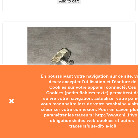
Add to cart
En poursuivant votre navigation sur ce site, 
devez accepter l’utilisation et l'écriture de
Cookies sur votre appareil connecté. Ces
Cookies (petits fichiers texte) permettent d
suivre votre navigation, actualiser votre pani
vous reconnaitre lors de votre prochaine visit
sécuriser votre connexion. Pour en savoir plu
paramétrer les traceurs: http://www.cnil.fr/vo
obligations/sites-web-cookies-et-autres-
traceurs/que-dit-la-loi/