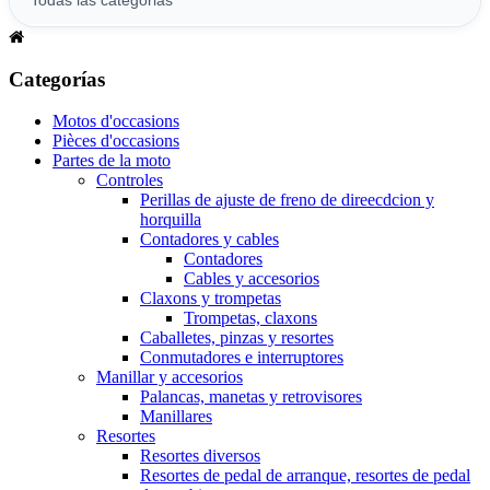
Categorías
Motos d'occasions
Pièces d'occasions
Partes de la moto
Controles
Perillas de ajuste de freno de direecdcion y
horquilla
Contadores y cables
Contadores
Cables y accesorios
Claxons y trompetas
Trompetas, claxons
Caballetes, pinzas y resortes
Conmutadores e interruptores
Manillar y accesorios
Palancas, manetas y retrovisores
Manillares
Resortes
Resortes diversos
Resortes de pedal de arranque, resortes de pedal