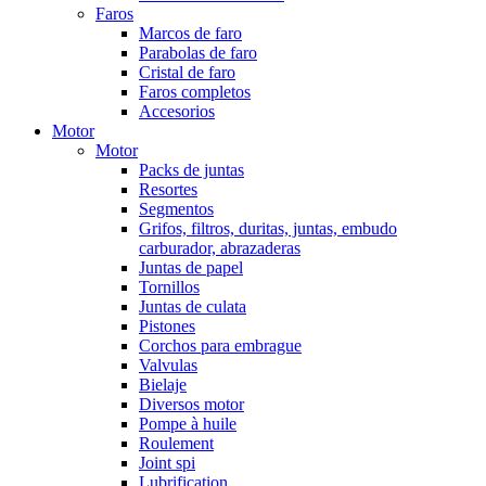
Faros
Marcos de faro
Parabolas de faro
Cristal de faro
Faros completos
Accesorios
Motor
Motor
Packs de juntas
Resortes
Segmentos
Grifos, filtros, duritas, juntas, embudo
carburador, abrazaderas
Juntas de papel
Tornillos
Juntas de culata
Pistones
Corchos para embrague
Valvulas
Bielaje
Diversos motor
Pompe à huile
Roulement
Joint spi
Lubrification