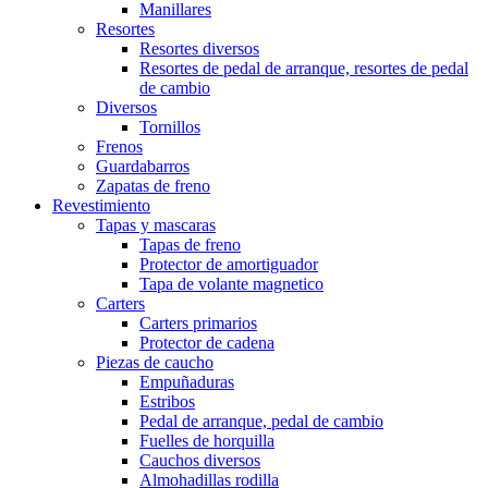
Manillares
Resortes
Resortes diversos
Resortes de pedal de arranque, resortes de pedal
de cambio
Diversos
Tornillos
Frenos
Guardabarros
Zapatas de freno
Revestimiento
Tapas y mascaras
Tapas de freno
Protector de amortiguador
Tapa de volante magnetico
Carters
Carters primarios
Protector de cadena
Piezas de caucho
Empuñaduras
Estribos
Pedal de arranque, pedal de cambio
Fuelles de horquilla
Cauchos diversos
Almohadillas rodilla