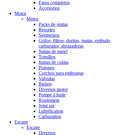
Faros completos
Accesorios
Motor
Motor
Packs de juntas
Resortes
Segmentos
Grifos, filtros, duritas, juntas, embudo
carburador, abrazaderas
Juntas de papel
Tornillos
Juntas de culata
Pistones
Corchos para embrague
Valvulas
Bielaje
Diversos motor
Pompe à huile
Roulement
Joint spi
Lubrification
Carburation
Escape
Escape
Diversos