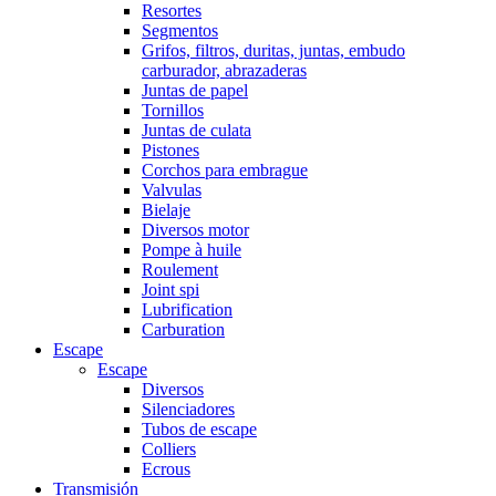
Resortes
Segmentos
Grifos, filtros, duritas, juntas, embudo
carburador, abrazaderas
Juntas de papel
Tornillos
Juntas de culata
Pistones
Corchos para embrague
Valvulas
Bielaje
Diversos motor
Pompe à huile
Roulement
Joint spi
Lubrification
Carburation
Escape
Escape
Diversos
Silenciadores
Tubos de escape
Colliers
Ecrous
Transmisión