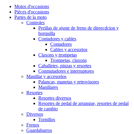
Motos d'occasions
Pièces d'occasions
Partes de la moto
Controles
Perillas de ajuste de freno de direecdcion y
horquilla
Contadores y cables
Contadores
Cables y accesorios
Claxons y trompetas
Trompetas, claxons
Caballetes, pinzas y resortes
Conmutadores e interruptores
Manillar y accesorios
Palancas, manetas y retrovisores
Manillares
Resortes
Resortes diversos
Resortes de pedal de arranque, resortes de pedal
de cambio
Diversos
Tornillos
Frenos
Guardabarros