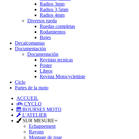
Radios 3mm
Radios 3,5mm
Radios 4mm
Diversos rueda
Ruedas completas
Rodamientos
Bujes
Decalcomanias
Documentación
Documentación
Revistas tecnicas
Poster
Libros
Revista Motocyclettiste
Ciclo
Partes de la moto
ACCUEIL
CYCLO
BOURSES MOTO
L'ATELIER
SUR MESURE
Echappement
Rayons
Montage de roue