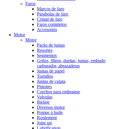
Faros
Marcos de faro
Parabolas de faro
Cristal de faro
Faros completos
Accesorios
Motor
Motor
Packs de juntas
Resortes
Segmentos
Grifos, filtros, duritas, juntas, embudo
carburador, abrazaderas
Juntas de papel
Tornillos
Juntas de culata
Pistones
Corchos para embrague
Valvulas
Bielaje
Diversos motor
Pompe à huile
Roulement
Joint spi
Lubrification