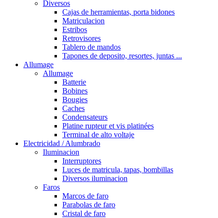
Diversos
Cajas de herramientas, porta bidones
Matriculacion
Estribos
Retrovisores
Tablero de mandos
Tapones de deposito, resortes, juntas ...
Allumage
Allumage
Batterie
Bobines
Bougies
Caches
Condensateurs
Platine rupteur et vis platinées
Terminal de alto voltaje
Electricidad / Alumbrado
Iluminacion
Interruptores
Luces de matricula, tapas, bombillas
Diversos iluminacion
Faros
Marcos de faro
Parabolas de faro
Cristal de faro