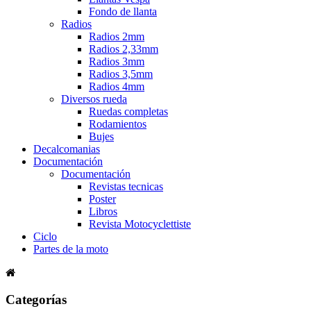
Fondo de llanta
Radios
Radios 2mm
Radios 2,33mm
Radios 3mm
Radios 3,5mm
Radios 4mm
Diversos rueda
Ruedas completas
Rodamientos
Bujes
Decalcomanias
Documentación
Documentación
Revistas tecnicas
Poster
Libros
Revista Motocyclettiste
Ciclo
Partes de la moto
Categorías