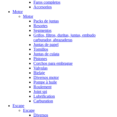
Faros completos
Accesorios
Motor
Motor
Packs de juntas
Resortes
Segmentos
Grifos, filtros, duritas, juntas, embudo
carburador, abrazaderas
Juntas de papel
Tornillos
Juntas de culata
Pistones
Corchos para embrague
Valvulas
Bielaje
Diversos motor
Pompe à huile
Roulement
Joint spi
Lubrification
Carburation
Escape
Escape
Diversos