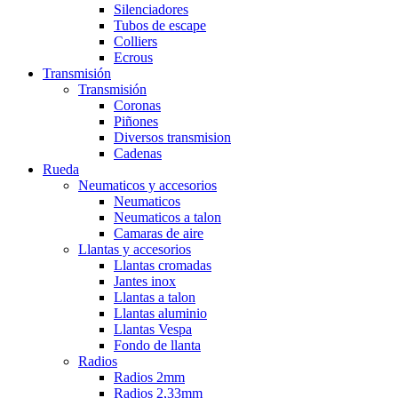
Silenciadores
Tubos de escape
Colliers
Ecrous
Transmisión
Transmisión
Coronas
Piñones
Diversos transmision
Cadenas
Rueda
Neumaticos y accesorios
Neumaticos
Neumaticos a talon
Camaras de aire
Llantas y accesorios
Llantas cromadas
Jantes inox
Llantas a talon
Llantas aluminio
Llantas Vespa
Fondo de llanta
Radios
Radios 2mm
Radios 2,33mm