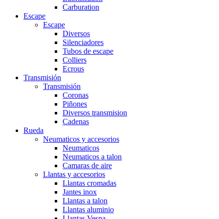
Carburation
Escape
Escape
Diversos
Silenciadores
Tubos de escape
Colliers
Ecrous
Transmisión
Transmisión
Coronas
Piñones
Diversos transmision
Cadenas
Rueda
Neumaticos y accesorios
Neumaticos
Neumaticos a talon
Camaras de aire
Llantas y accesorios
Llantas cromadas
Jantes inox
Llantas a talon
Llantas aluminio
Llantas Vespa