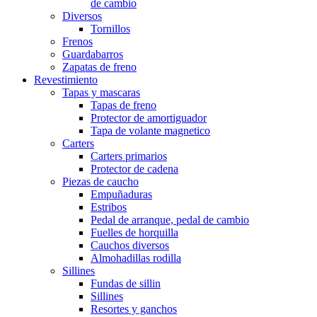
de cambio
Diversos
Tornillos
Frenos
Guardabarros
Zapatas de freno
Revestimiento
Tapas y mascaras
Tapas de freno
Protector de amortiguador
Tapa de volante magnetico
Carters
Carters primarios
Protector de cadena
Piezas de caucho
Empuñaduras
Estribos
Pedal de arranque, pedal de cambio
Fuelles de horquilla
Cauchos diversos
Almohadillas rodilla
Sillines
Fundas de sillin
Sillines
Resortes y ganchos