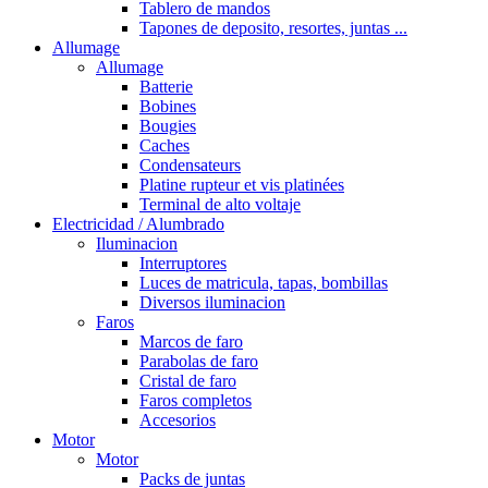
Tablero de mandos
Tapones de deposito, resortes, juntas ...
Allumage
Allumage
Batterie
Bobines
Bougies
Caches
Condensateurs
Platine rupteur et vis platinées
Terminal de alto voltaje
Electricidad / Alumbrado
Iluminacion
Interruptores
Luces de matricula, tapas, bombillas
Diversos iluminacion
Faros
Marcos de faro
Parabolas de faro
Cristal de faro
Faros completos
Accesorios
Motor
Motor
Packs de juntas