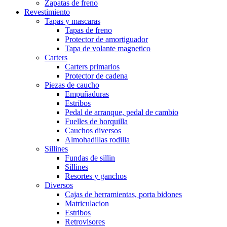
Zapatas de freno
Revestimiento
Tapas y mascaras
Tapas de freno
Protector de amortiguador
Tapa de volante magnetico
Carters
Carters primarios
Protector de cadena
Piezas de caucho
Empuñaduras
Estribos
Pedal de arranque, pedal de cambio
Fuelles de horquilla
Cauchos diversos
Almohadillas rodilla
Sillines
Fundas de sillin
Sillines
Resortes y ganchos
Diversos
Cajas de herramientas, porta bidones
Matriculacion
Estribos
Retrovisores