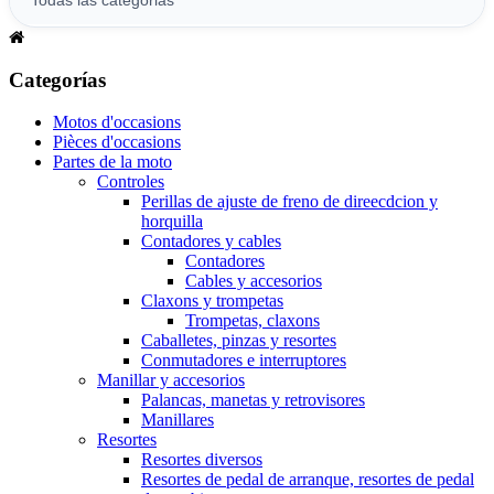
Categorías
Motos d'occasions
Pièces d'occasions
Partes de la moto
Controles
Perillas de ajuste de freno de direecdcion y
horquilla
Contadores y cables
Contadores
Cables y accesorios
Claxons y trompetas
Trompetas, claxons
Caballetes, pinzas y resortes
Conmutadores e interruptores
Manillar y accesorios
Palancas, manetas y retrovisores
Manillares
Resortes
Resortes diversos
Resortes de pedal de arranque, resortes de pedal