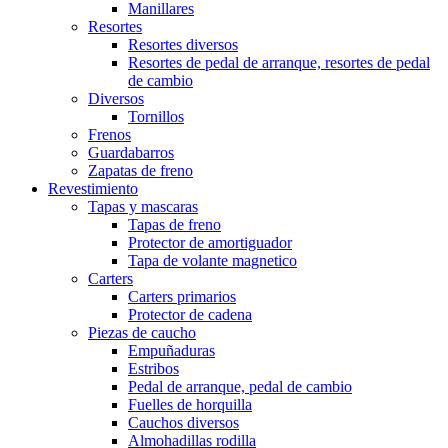
Manillares
Resortes
Resortes diversos
Resortes de pedal de arranque, resortes de pedal
de cambio
Diversos
Tornillos
Frenos
Guardabarros
Zapatas de freno
Revestimiento
Tapas y mascaras
Tapas de freno
Protector de amortiguador
Tapa de volante magnetico
Carters
Carters primarios
Protector de cadena
Piezas de caucho
Empuñaduras
Estribos
Pedal de arranque, pedal de cambio
Fuelles de horquilla
Cauchos diversos
Almohadillas rodilla