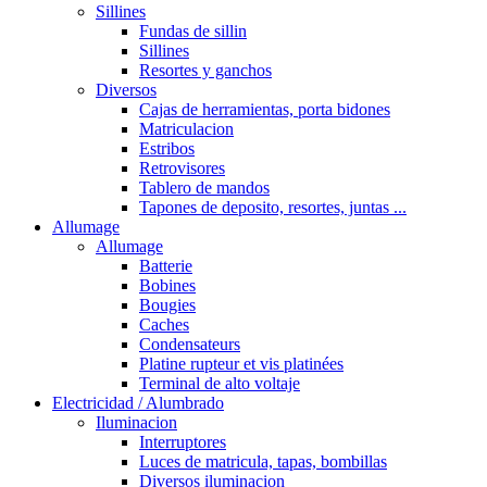
Sillines
Fundas de sillin
Sillines
Resortes y ganchos
Diversos
Cajas de herramientas, porta bidones
Matriculacion
Estribos
Retrovisores
Tablero de mandos
Tapones de deposito, resortes, juntas ...
Allumage
Allumage
Batterie
Bobines
Bougies
Caches
Condensateurs
Platine rupteur et vis platinées
Terminal de alto voltaje
Electricidad / Alumbrado
Iluminacion
Interruptores
Luces de matricula, tapas, bombillas
Diversos iluminacion