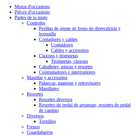
Motos d'occasions
Pièces d'occasions
Partes de la moto
Controles
Perillas de ajuste de freno de direecdcion y
horquilla
Contadores y cables
Contadores
Cables y accesorios
Claxons y trompetas
Trompetas, claxons
Caballetes, pinzas y resortes
Conmutadores e interruptores
Manillar y accesorios
Palancas, manetas y retrovisores
Manillares
Resortes
Resortes diversos
Resortes de pedal de arranque, resortes de pedal
de cambio
Diversos
Tornillos
Frenos
Guardabarros