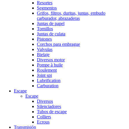
Resortes
Segmentos
Grifos, filtros, duritas, juntas, embudo
carburador, abrazaderas
Juntas de papel
Tornillos
Juntas de culata
Pistones
Corchos para embrague
Valvulas
Bielaje
Diversos motor
Pompe à huile
Roulement
Joint spi
Lubrification
Carburation
Escape
Escape
Diversos
Silenciadores
Tubos de escape
Colliers
Ecrous
Transmisión