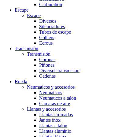
Carburation
Escape
Escape
Diversos
Silenciadores
Tubos de escape
Colliers
Ecrous
Transmisión
Transmisión
Coronas
Piñones
Diversos transmision
Cadenas
Rueda
Neumaticos y accesorios
Neumaticos
Neumaticos a talon
Camaras de aire
Llantas y accesorios
Llantas cromadas
Jantes inox
Llantas a talon
Llantas aluminio
Llantas Vespa