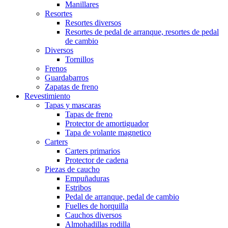
Manillares
Resortes
Resortes diversos
Resortes de pedal de arranque, resortes de pedal
de cambio
Diversos
Tornillos
Frenos
Guardabarros
Zapatas de freno
Revestimiento
Tapas y mascaras
Tapas de freno
Protector de amortiguador
Tapa de volante magnetico
Carters
Carters primarios
Protector de cadena
Piezas de caucho
Empuñaduras
Estribos
Pedal de arranque, pedal de cambio
Fuelles de horquilla
Cauchos diversos
Almohadillas rodilla