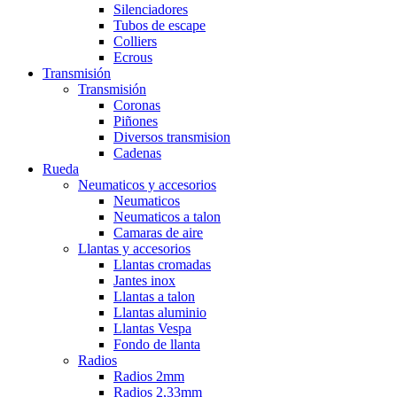
Silenciadores
Tubos de escape
Colliers
Ecrous
Transmisión
Transmisión
Coronas
Piñones
Diversos transmision
Cadenas
Rueda
Neumaticos y accesorios
Neumaticos
Neumaticos a talon
Camaras de aire
Llantas y accesorios
Llantas cromadas
Jantes inox
Llantas a talon
Llantas aluminio
Llantas Vespa
Fondo de llanta
Radios
Radios 2mm
Radios 2,33mm