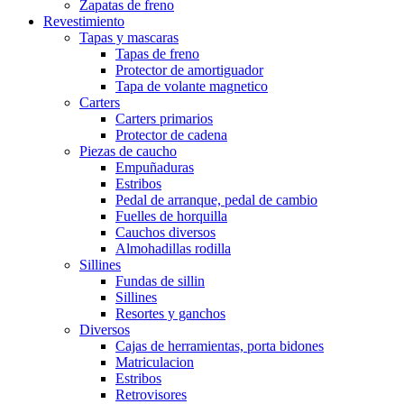
Zapatas de freno
Revestimiento
Tapas y mascaras
Tapas de freno
Protector de amortiguador
Tapa de volante magnetico
Carters
Carters primarios
Protector de cadena
Piezas de caucho
Empuñaduras
Estribos
Pedal de arranque, pedal de cambio
Fuelles de horquilla
Cauchos diversos
Almohadillas rodilla
Sillines
Fundas de sillin
Sillines
Resortes y ganchos
Diversos
Cajas de herramientas, porta bidones
Matriculacion
Estribos
Retrovisores