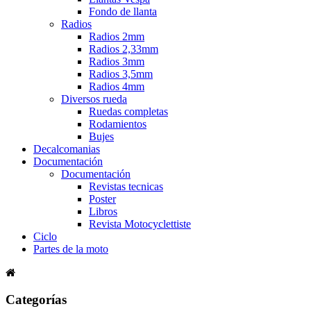
Fondo de llanta
Radios
Radios 2mm
Radios 2,33mm
Radios 3mm
Radios 3,5mm
Radios 4mm
Diversos rueda
Ruedas completas
Rodamientos
Bujes
Decalcomanias
Documentación
Documentación
Revistas tecnicas
Poster
Libros
Revista Motocyclettiste
Ciclo
Partes de la moto
Categorías