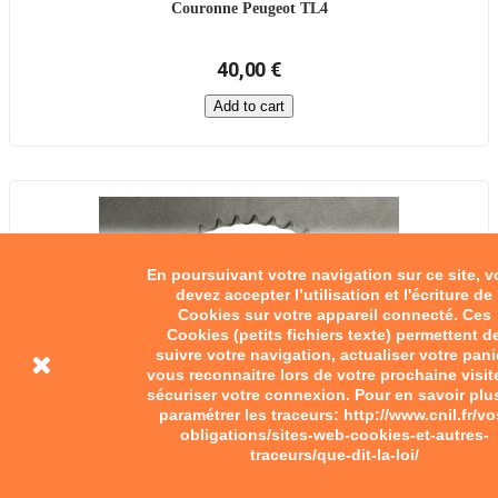
Couronne Peugeot TL4
40,00 €
Add to cart
En poursuivant votre navigation sur ce site, 
devez accepter l’utilisation et l'écriture de
Cookies sur votre appareil connecté. Ces
Cookies (petits fichiers texte) permettent d
suivre votre navigation, actualiser votre pani
vous reconnaitre lors de votre prochaine visit
sécuriser votre connexion. Pour en savoir plu
paramétrer les traceurs: http://www.cnil.fr/vo
obligations/sites-web-cookies-et-autres-
traceurs/que-dit-la-loi/