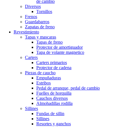
de cambio
Diversos
Tornillos
Frenos
Guardabarros
Zapatas de freno
Revestimiento
Tapas y mascaras
Tapas de freno
Protector de amortiguador
Tapa de volante magnetico
Carters
Carters primarios
Protector de cadena
Piezas de caucho
Empuñaduras
Estribos
Pedal de arranque, pedal de cambio
Fuelles de horquilla
Cauchos diversos
Almohadillas rodilla
Sillines
Fundas de sillin
Sillines
Resortes y ganchos