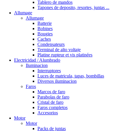
Tablero de mandos
Tapones de deposito, resortes, juntas ...
Allumage
Allumage
Batterie
Bobines
Bougies
Caches
Condensateurs
Terminal de alto voltaje
Platine rupteur et vis platinées
Electricidad / Alumbrado
Iluminacion
Interruptores
Luces de matricula, tapas, bombillas
Diversos iluminacion
Faros
Marcos de faro
Parabolas de faro
Cristal de faro
Faros completos
Accesorios
Motor
Motor
Packs de juntas