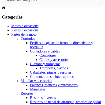
Categorías
Motos d'occasions
Pièces d'occasions
Partes de la moto
Controles
Perillas de ajuste de freno de direecdcion y
horquilla
Contadores y cables
Contadores
Cables y accesorios
Claxons y trompetas
Trompetas, claxons
Caballetes, pinzas y resortes
Conmutadores e interruptores
Manillar y accesorios
Palancas, manetas y retrovisores
Manillares
Resortes
Resortes diversos
Resortes de pedal de arranque, resortes de pedal