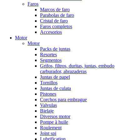
Faros
Marcos de faro
Parabolas de faro
Cristal de faro
Faros completos
Accesorios
Motor
Motor
Packs de juntas
Resortes
Segmentos
Grifos, filtros, duritas, juntas, embudo
carburador, abrazaderas
Juntas de papel
Tornillos
Juntas de culata
Pistones
Corchos para embrague
Valvulas
Bielaje
Diversos motor
Pompe à huile
Roulement
Joint spi
Lubrification