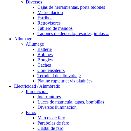
Diversos
Cajas de herramientas, porta bidones
Matriculacion
Estribos
Retrovisores
Tablero de mandos
Tapones de deposito, resortes, juntas ...
Allumage
Allumage
Batterie
Bobines
Bougies
Caches
Condensateurs
Terminal de alto voltaje
Platine rupteur et vis platinées
Electricidad / Alumbrado
Iluminacion
Interruptores
Luces de matricula, tapas, bombillas
Diversos iluminacion
Faros
Marcos de faro
Parabolas de faro
Cristal de faro