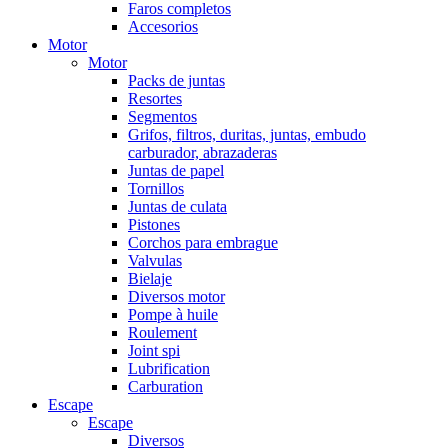
Faros completos
Accesorios
Motor
Motor
Packs de juntas
Resortes
Segmentos
Grifos, filtros, duritas, juntas, embudo
carburador, abrazaderas
Juntas de papel
Tornillos
Juntas de culata
Pistones
Corchos para embrague
Valvulas
Bielaje
Diversos motor
Pompe à huile
Roulement
Joint spi
Lubrification
Carburation
Escape
Escape
Diversos