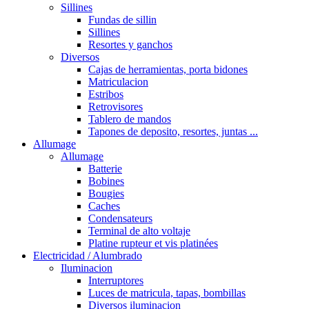
Sillines
Fundas de sillin
Sillines
Resortes y ganchos
Diversos
Cajas de herramientas, porta bidones
Matriculacion
Estribos
Retrovisores
Tablero de mandos
Tapones de deposito, resortes, juntas ...
Allumage
Allumage
Batterie
Bobines
Bougies
Caches
Condensateurs
Terminal de alto voltaje
Platine rupteur et vis platinées
Electricidad / Alumbrado
Iluminacion
Interruptores
Luces de matricula, tapas, bombillas
Diversos iluminacion