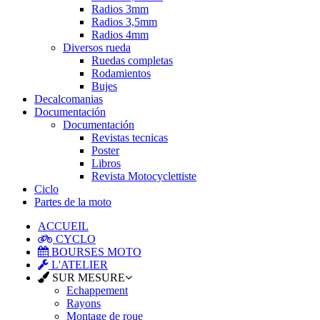
Radios 3mm
Radios 3,5mm
Radios 4mm
Diversos rueda
Ruedas completas
Rodamientos
Bujes
Decalcomanias
Documentación
Documentación
Revistas tecnicas
Poster
Libros
Revista Motocyclettiste
Ciclo
Partes de la moto
ACCUEIL
CYCLO
BOURSES MOTO
L'ATELIER
SUR MESURE
Echappement
Rayons
Montage de roue