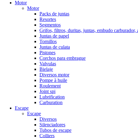
Motor
Motor
Packs de juntas
Resortes
Segmentos
Grifos, filtros, duritas, juntas, embudo carburador,
Juntas de papel
Tornillos
Juntas de culata
Pistones
Corchos para embrague
Valvulas
Bielaje
Diversos motor
Pompe à huile
Roulement
Joint spi
Lubrification
Carburation
Escape
Escape
Diversos
Silenciadores
Tubos de escape
Colliers