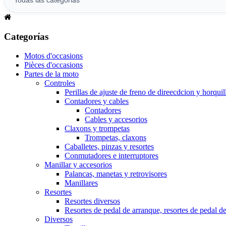
Categorías
Motos d'occasions
Pièces d'occasions
Partes de la moto
Controles
Perillas de ajuste de freno de direecdcion y horquil
Contadores y cables
Contadores
Cables y accesorios
Claxons y trompetas
Trompetas, claxons
Caballetes, pinzas y resortes
Conmutadores e interruptores
Manillar y accesorios
Palancas, manetas y retrovisores
Manillares
Resortes
Resortes diversos
Resortes de pedal de arranque, resortes de pedal d
Diversos