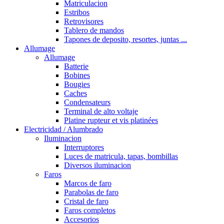
Matriculacion
Estribos
Retrovisores
Tablero de mandos
Tapones de deposito, resortes, juntas ...
Allumage
Allumage
Batterie
Bobines
Bougies
Caches
Condensateurs
Terminal de alto voltaje
Platine rupteur et vis platinées
Electricidad / Alumbrado
Iluminacion
Interruptores
Luces de matricula, tapas, bombillas
Diversos iluminacion
Faros
Marcos de faro
Parabolas de faro
Cristal de faro
Faros completos
Accesorios