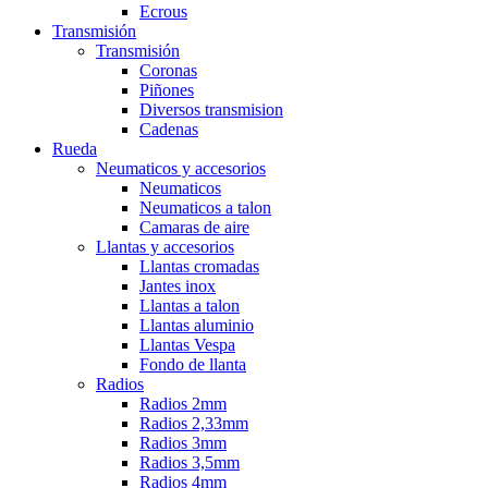
Ecrous
Transmisión
Transmisión
Coronas
Piñones
Diversos transmision
Cadenas
Rueda
Neumaticos y accesorios
Neumaticos
Neumaticos a talon
Camaras de aire
Llantas y accesorios
Llantas cromadas
Jantes inox
Llantas a talon
Llantas aluminio
Llantas Vespa
Fondo de llanta
Radios
Radios 2mm
Radios 2,33mm
Radios 3mm
Radios 3,5mm
Radios 4mm