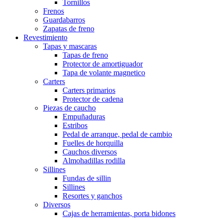
Tornillos
Frenos
Guardabarros
Zapatas de freno
Revestimiento
Tapas y mascaras
Tapas de freno
Protector de amortiguador
Tapa de volante magnetico
Carters
Carters primarios
Protector de cadena
Piezas de caucho
Empuñaduras
Estribos
Pedal de arranque, pedal de cambio
Fuelles de horquilla
Cauchos diversos
Almohadillas rodilla
Sillines
Fundas de sillin
Sillines
Resortes y ganchos
Diversos
Cajas de herramientas, porta bidones