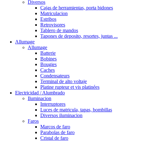
Diversos
Cajas de herramientas, porta bidones
Matriculacion
Estribos
Retrovisores
Tablero de mandos
Tapones de deposito, resortes, juntas ...
Allumage
Allumage
Batterie
Bobines
Bougies
Caches
Condensateurs
Terminal de alto voltaje
Platine rupteur et vis platinées
Electricidad / Alumbrado
Iluminacion
Interruptores
Luces de matricula, tapas, bombillas
Diversos iluminacion
Faros
Marcos de faro
Parabolas de faro
Cristal de faro