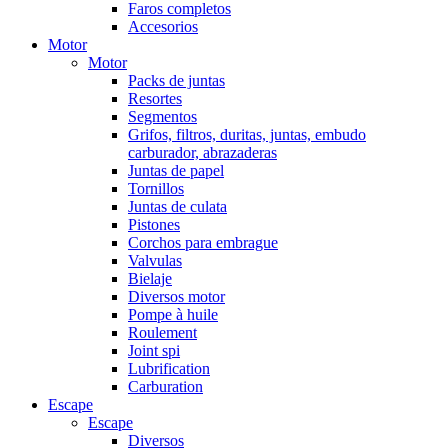
Faros completos
Accesorios
Motor
Motor
Packs de juntas
Resortes
Segmentos
Grifos, filtros, duritas, juntas, embudo
carburador, abrazaderas
Juntas de papel
Tornillos
Juntas de culata
Pistones
Corchos para embrague
Valvulas
Bielaje
Diversos motor
Pompe à huile
Roulement
Joint spi
Lubrification
Carburation
Escape
Escape
Diversos