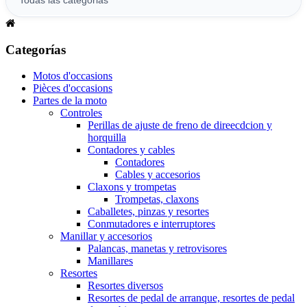
Categorías
Motos d'occasions
Pièces d'occasions
Partes de la moto
Controles
Perillas de ajuste de freno de direecdcion y
horquilla
Contadores y cables
Contadores
Cables y accesorios
Claxons y trompetas
Trompetas, claxons
Caballetes, pinzas y resortes
Conmutadores e interruptores
Manillar y accesorios
Palancas, manetas y retrovisores
Manillares
Resortes
Resortes diversos
Resortes de pedal de arranque, resortes de pedal