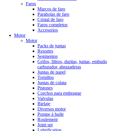
Faros
Marcos de faro
Parabolas de faro
Cristal de faro
Faros completos
Accesorios
Motor
Motor
Packs de juntas
Resortes
Segmentos
Grifos, filtros, duritas, juntas, embudo
carburador, abrazaderas
Juntas de papel
Tornillos
Juntas de culata
Pistones
Corchos para embrague
Valvulas
Bielaje
Diversos motor
Pompe à huile
Roulement
Joint spi
Lubrification