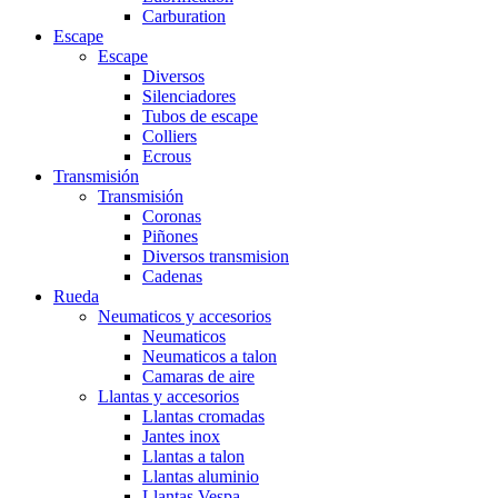
Carburation
Escape
Escape
Diversos
Silenciadores
Tubos de escape
Colliers
Ecrous
Transmisión
Transmisión
Coronas
Piñones
Diversos transmision
Cadenas
Rueda
Neumaticos y accesorios
Neumaticos
Neumaticos a talon
Camaras de aire
Llantas y accesorios
Llantas cromadas
Jantes inox
Llantas a talon
Llantas aluminio
Llantas Vespa