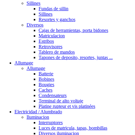
Sillines
Fundas de sillin
Sillines
Resortes y ganchos
Diversos
Cajas de herramientas, porta bidones
Matriculacion
Estribos
Retrovisores
Tablero de mandos
Tapones de deposito, resortes, juntas ...
Allumage
Allumage
Batterie
Bobines
Bougies
Caches
Condensateurs
Terminal de alto voltaje
Platine rupteur et vis platinées
Electricidad / Alumbrado
Iluminacion
Interruptores
Luces de matricula, tapas, bombillas
Diversos iluminacion