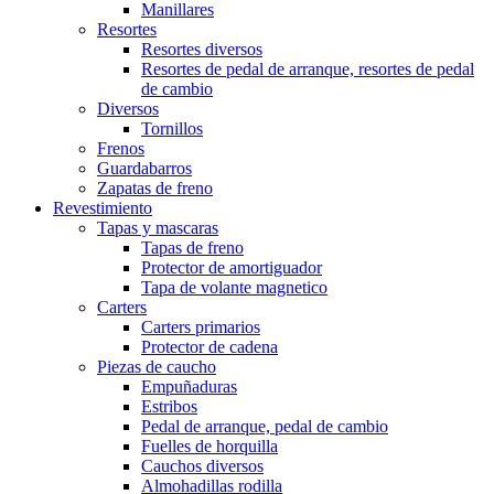
Manillares
Resortes
Resortes diversos
Resortes de pedal de arranque, resortes de pedal
de cambio
Diversos
Tornillos
Frenos
Guardabarros
Zapatas de freno
Revestimiento
Tapas y mascaras
Tapas de freno
Protector de amortiguador
Tapa de volante magnetico
Carters
Carters primarios
Protector de cadena
Piezas de caucho
Empuñaduras
Estribos
Pedal de arranque, pedal de cambio
Fuelles de horquilla
Cauchos diversos
Almohadillas rodilla