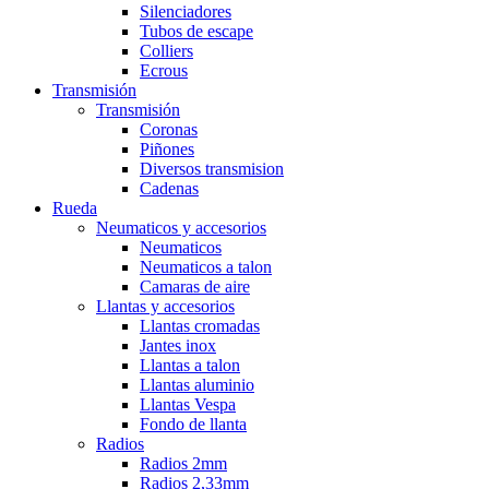
Silenciadores
Tubos de escape
Colliers
Ecrous
Transmisión
Transmisión
Coronas
Piñones
Diversos transmision
Cadenas
Rueda
Neumaticos y accesorios
Neumaticos
Neumaticos a talon
Camaras de aire
Llantas y accesorios
Llantas cromadas
Jantes inox
Llantas a talon
Llantas aluminio
Llantas Vespa
Fondo de llanta
Radios
Radios 2mm
Radios 2,33mm