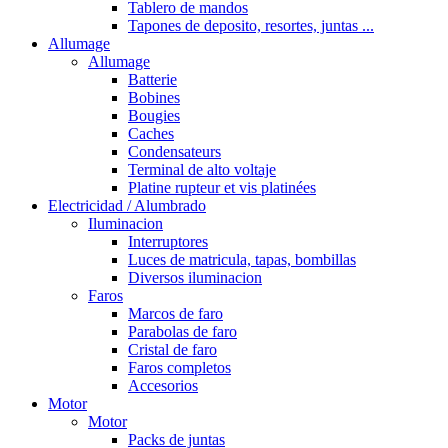
Tablero de mandos
Tapones de deposito, resortes, juntas ...
Allumage
Allumage
Batterie
Bobines
Bougies
Caches
Condensateurs
Terminal de alto voltaje
Platine rupteur et vis platinées
Electricidad / Alumbrado
Iluminacion
Interruptores
Luces de matricula, tapas, bombillas
Diversos iluminacion
Faros
Marcos de faro
Parabolas de faro
Cristal de faro
Faros completos
Accesorios
Motor
Motor
Packs de juntas