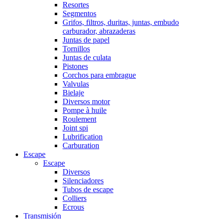
Resortes
Segmentos
Grifos, filtros, duritas, juntas, embudo
carburador, abrazaderas
Juntas de papel
Tornillos
Juntas de culata
Pistones
Corchos para embrague
Valvulas
Bielaje
Diversos motor
Pompe à huile
Roulement
Joint spi
Lubrification
Carburation
Escape
Escape
Diversos
Silenciadores
Tubos de escape
Colliers
Ecrous
Transmisión