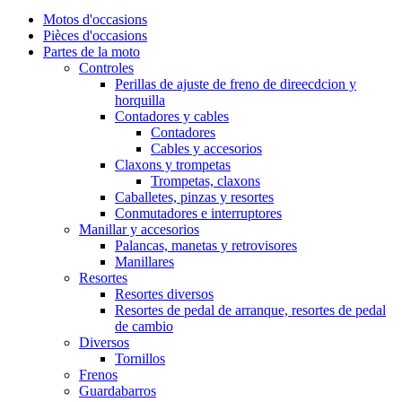
Motos d'occasions
Pièces d'occasions
Partes de la moto
Controles
Perillas de ajuste de freno de direecdcion y
horquilla
Contadores y cables
Contadores
Cables y accesorios
Claxons y trompetas
Trompetas, claxons
Caballetes, pinzas y resortes
Conmutadores e interruptores
Manillar y accesorios
Palancas, manetas y retrovisores
Manillares
Resortes
Resortes diversos
Resortes de pedal de arranque, resortes de pedal
de cambio
Diversos
Tornillos
Frenos
Guardabarros