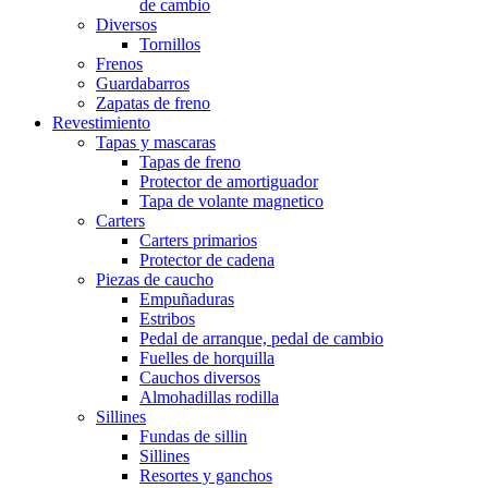
de cambio
Diversos
Tornillos
Frenos
Guardabarros
Zapatas de freno
Revestimiento
Tapas y mascaras
Tapas de freno
Protector de amortiguador
Tapa de volante magnetico
Carters
Carters primarios
Protector de cadena
Piezas de caucho
Empuñaduras
Estribos
Pedal de arranque, pedal de cambio
Fuelles de horquilla
Cauchos diversos
Almohadillas rodilla
Sillines
Fundas de sillin
Sillines
Resortes y ganchos