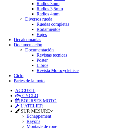
Radios 3mm
Radios 3,5mm
Radios 4mm
Diversos rueda
Ruedas completas
Rodamientos
Bujes
Decalcomanias
Documentación
Documentación
Revistas tecnicas
Poster
Libros
Revista Motocyclettiste
Ciclo
Partes de la moto
ACCUEIL
CYCLO
BOURSES MOTO
L'ATELIER
SUR MESURE
Echappement
Rayons
Montage de roue