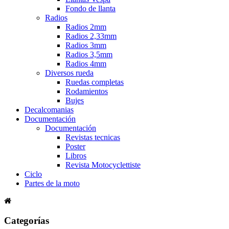
Fondo de llanta
Radios
Radios 2mm
Radios 2,33mm
Radios 3mm
Radios 3,5mm
Radios 4mm
Diversos rueda
Ruedas completas
Rodamientos
Bujes
Decalcomanias
Documentación
Documentación
Revistas tecnicas
Poster
Libros
Revista Motocyclettiste
Ciclo
Partes de la moto
Categorías