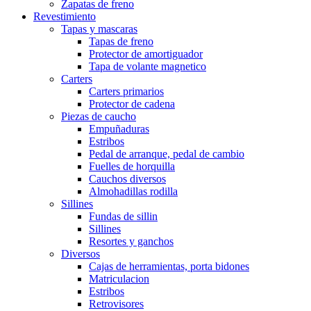
Zapatas de freno
Revestimiento
Tapas y mascaras
Tapas de freno
Protector de amortiguador
Tapa de volante magnetico
Carters
Carters primarios
Protector de cadena
Piezas de caucho
Empuñaduras
Estribos
Pedal de arranque, pedal de cambio
Fuelles de horquilla
Cauchos diversos
Almohadillas rodilla
Sillines
Fundas de sillin
Sillines
Resortes y ganchos
Diversos
Cajas de herramientas, porta bidones
Matriculacion
Estribos
Retrovisores