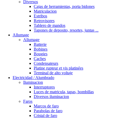
Diversos
Cajas de herramientas, porta bidones
Matriculacion
Estribos
Retrovisores
Tablero de mandos
Tapones de deposito, resortes, juntas ...
Allumage
Allumage
Batterie
Bobines
Bougies
Caches
Condensateurs
Platine rupteur et vis platinées
Terminal de alto voltaje
Electricidad / Alumbrado
Iluminacion
Interruptores
Luces de matricula, tapas, bombillas
Diversos iluminacion
Faros
Marcos de faro
Parabolas de faro
Cristal de faro