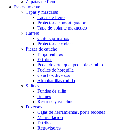
Zapatas de freno
Revestimiento
Tapas y mascaras
Tapas de freno
Protector de amortiguador
Tapa de volante magnetico
Carters
Carters primarios
Protector de cadena
Piezas de caucho
Empuñaduras
Estribos
Pedal de arranque, pedal de cambio
Fuelles de horquilla
Cauchos diversos
Almohadillas rodilla
Sillines
Fundas de sillin
Sillines
Resortes y ganchos
Diversos
Cajas de herramientas, porta bidones
Matriculacion
Estribos
Retrovisores