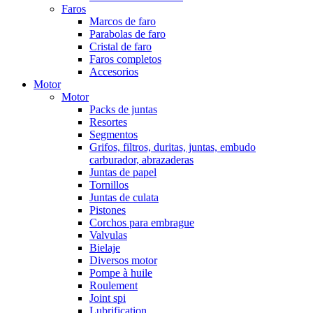
Faros
Marcos de faro
Parabolas de faro
Cristal de faro
Faros completos
Accesorios
Motor
Motor
Packs de juntas
Resortes
Segmentos
Grifos, filtros, duritas, juntas, embudo
carburador, abrazaderas
Juntas de papel
Tornillos
Juntas de culata
Pistones
Corchos para embrague
Valvulas
Bielaje
Diversos motor
Pompe à huile
Roulement
Joint spi
Lubrification