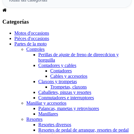
Categorías
Motos d'occasions
Pièces d'occasions
Partes de la moto
Controles
Perillas de ajuste de freno de direecdcion y
horquilla
Contadores y cables
Contadores
Cables y accesorios
Claxons y trompetas
Trompetas, claxons
Caballetes, pinzas y resortes
Conmutadores e interruptores
Manillar y accesorios
Palancas, manetas y retrovisores
Manillares
Resortes
Resortes diversos
Resortes de pedal de arranque, resortes de pedal