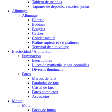
Tablero de mandos
Tapones de deposito, resortes, juntas ...
Allumage
Allumage
Batterie
Bobines
Bougies
Caches
Condensateurs
Platine rupteur et vis platinées
Terminal de alto voltaje
Electricidad / Alumbrado
Iluminacion
Interruptores
Luces de matricula, tapas, bombillas
Diversos iluminacion
Faros
Marcos de faro
Parabolas de faro
Cristal de faro
Faros completos
Accesorios
Motor
Motor
Packs de juntas