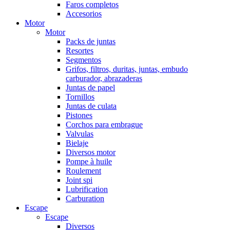
Faros completos
Accesorios
Motor
Motor
Packs de juntas
Resortes
Segmentos
Grifos, filtros, duritas, juntas, embudo
carburador, abrazaderas
Juntas de papel
Tornillos
Juntas de culata
Pistones
Corchos para embrague
Valvulas
Bielaje
Diversos motor
Pompe à huile
Roulement
Joint spi
Lubrification
Carburation
Escape
Escape
Diversos