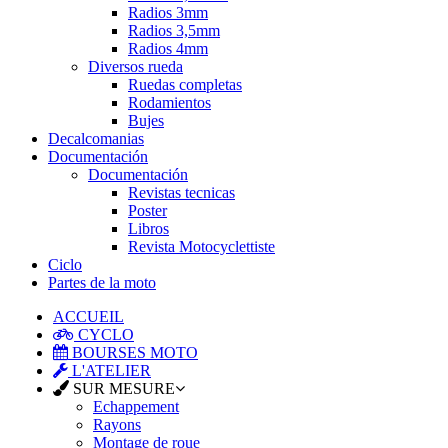
Radios 3mm
Radios 3,5mm
Radios 4mm
Diversos rueda
Ruedas completas
Rodamientos
Bujes
Decalcomanias
Documentación
Documentación
Revistas tecnicas
Poster
Libros
Revista Motocyclettiste
Ciclo
Partes de la moto
ACCUEIL
CYCLO
BOURSES MOTO
L'ATELIER
SUR MESURE
Echappement
Rayons
Montage de roue