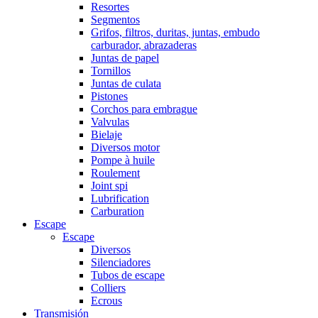
Resortes
Segmentos
Grifos, filtros, duritas, juntas, embudo
carburador, abrazaderas
Juntas de papel
Tornillos
Juntas de culata
Pistones
Corchos para embrague
Valvulas
Bielaje
Diversos motor
Pompe à huile
Roulement
Joint spi
Lubrification
Carburation
Escape
Escape
Diversos
Silenciadores
Tubos de escape
Colliers
Ecrous
Transmisión