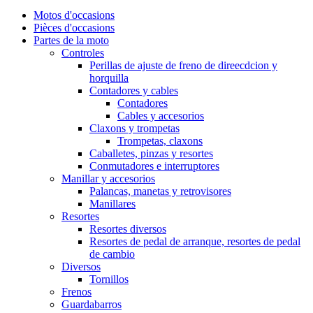
Motos d'occasions
Pièces d'occasions
Partes de la moto
Controles
Perillas de ajuste de freno de direecdcion y
horquilla
Contadores y cables
Contadores
Cables y accesorios
Claxons y trompetas
Trompetas, claxons
Caballetes, pinzas y resortes
Conmutadores e interruptores
Manillar y accesorios
Palancas, manetas y retrovisores
Manillares
Resortes
Resortes diversos
Resortes de pedal de arranque, resortes de pedal
de cambio
Diversos
Tornillos
Frenos
Guardabarros