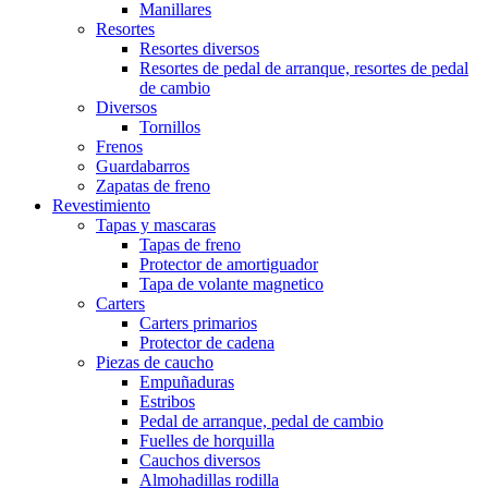
Manillares
Resortes
Resortes diversos
Resortes de pedal de arranque, resortes de pedal
de cambio
Diversos
Tornillos
Frenos
Guardabarros
Zapatas de freno
Revestimiento
Tapas y mascaras
Tapas de freno
Protector de amortiguador
Tapa de volante magnetico
Carters
Carters primarios
Protector de cadena
Piezas de caucho
Empuñaduras
Estribos
Pedal de arranque, pedal de cambio
Fuelles de horquilla
Cauchos diversos
Almohadillas rodilla