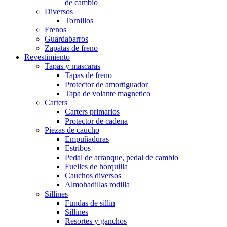
de cambio
Diversos
Tornillos
Frenos
Guardabarros
Zapatas de freno
Revestimiento
Tapas y mascaras
Tapas de freno
Protector de amortiguador
Tapa de volante magnetico
Carters
Carters primarios
Protector de cadena
Piezas de caucho
Empuñaduras
Estribos
Pedal de arranque, pedal de cambio
Fuelles de horquilla
Cauchos diversos
Almohadillas rodilla
Sillines
Fundas de sillin
Sillines
Resortes y ganchos