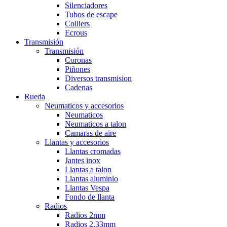
Silenciadores
Tubos de escape
Colliers
Ecrous
Transmisión
Transmisión
Coronas
Piñones
Diversos transmision
Cadenas
Rueda
Neumaticos y accesorios
Neumaticos
Neumaticos a talon
Camaras de aire
Llantas y accesorios
Llantas cromadas
Jantes inox
Llantas a talon
Llantas aluminio
Llantas Vespa
Fondo de llanta
Radios
Radios 2mm
Radios 2,33mm