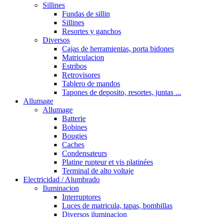
Sillines
Fundas de sillin
Sillines
Resortes y ganchos
Diversos
Cajas de herramientas, porta bidones
Matriculacion
Estribos
Retrovisores
Tablero de mandos
Tapones de deposito, resortes, juntas ...
Allumage
Allumage
Batterie
Bobines
Bougies
Caches
Condensateurs
Platine rupteur et vis platinées
Terminal de alto voltaje
Electricidad / Alumbrado
Iluminacion
Interruptores
Luces de matricula, tapas, bombillas
Diversos iluminacion