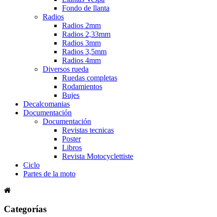
Fondo de llanta
Radios
Radios 2mm
Radios 2,33mm
Radios 3mm
Radios 3,5mm
Radios 4mm
Diversos rueda
Ruedas completas
Rodamientos
Bujes
Decalcomanias
Documentación
Documentación
Revistas tecnicas
Poster
Libros
Revista Motocyclettiste
Ciclo
Partes de la moto
Categorías