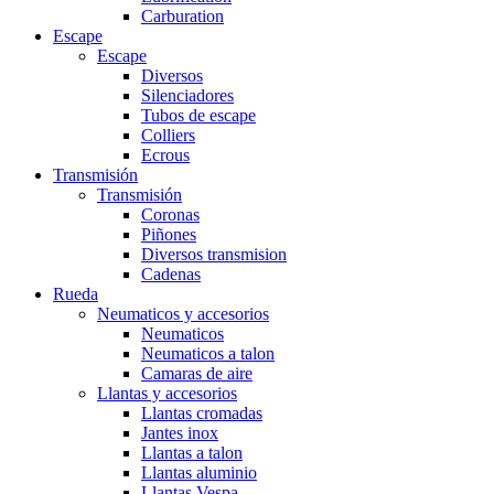
Carburation
Escape
Escape
Diversos
Silenciadores
Tubos de escape
Colliers
Ecrous
Transmisión
Transmisión
Coronas
Piñones
Diversos transmision
Cadenas
Rueda
Neumaticos y accesorios
Neumaticos
Neumaticos a talon
Camaras de aire
Llantas y accesorios
Llantas cromadas
Jantes inox
Llantas a talon
Llantas aluminio
Llantas Vespa