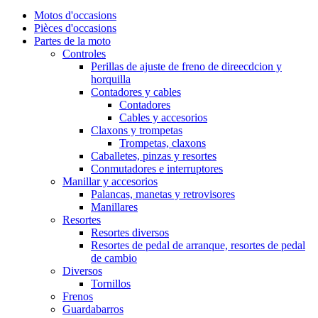
Motos d'occasions
Pièces d'occasions
Partes de la moto
Controles
Perillas de ajuste de freno de direecdcion y
horquilla
Contadores y cables
Contadores
Cables y accesorios
Claxons y trompetas
Trompetas, claxons
Caballetes, pinzas y resortes
Conmutadores e interruptores
Manillar y accesorios
Palancas, manetas y retrovisores
Manillares
Resortes
Resortes diversos
Resortes de pedal de arranque, resortes de pedal
de cambio
Diversos
Tornillos
Frenos
Guardabarros