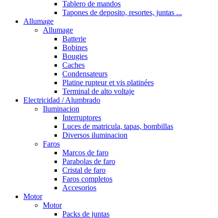
Tablero de mandos
Tapones de deposito, resortes, juntas ...
Allumage
Allumage
Batterie
Bobines
Bougies
Caches
Condensateurs
Platine rupteur et vis platinées
Terminal de alto voltaje
Electricidad / Alumbrado
Iluminacion
Interruptores
Luces de matricula, tapas, bombillas
Diversos iluminacion
Faros
Marcos de faro
Parabolas de faro
Cristal de faro
Faros completos
Accesorios
Motor
Motor
Packs de juntas