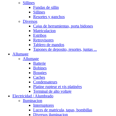
Sillines
Fundas de sillin
Sillines
Resortes y ganchos
Diversos
Cajas de herramientas, porta bidones
Matriculacion
Estribos
Retrovisores
Tablero de mandos
Tapones de deposito, resortes, juntas ...
Allumage
Allumage
Batterie
Bobines
Bougies
Caches
Condensateurs
Platine rupteur et vis platinées
Terminal de alto voltaje
Electricidad / Alumbrado
Iluminacion
Interruptores
Luces de matricula, tapas, bombillas
Diversos iluminacion