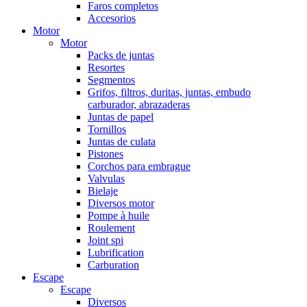
Faros completos
Accesorios
Motor
Motor
Packs de juntas
Resortes
Segmentos
Grifos, filtros, duritas, juntas, embudo
carburador, abrazaderas
Juntas de papel
Tornillos
Juntas de culata
Pistones
Corchos para embrague
Valvulas
Bielaje
Diversos motor
Pompe à huile
Roulement
Joint spi
Lubrification
Carburation
Escape
Escape
Diversos