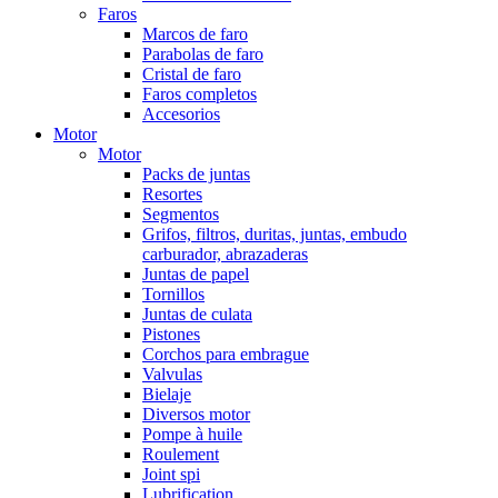
Faros
Marcos de faro
Parabolas de faro
Cristal de faro
Faros completos
Accesorios
Motor
Motor
Packs de juntas
Resortes
Segmentos
Grifos, filtros, duritas, juntas, embudo
carburador, abrazaderas
Juntas de papel
Tornillos
Juntas de culata
Pistones
Corchos para embrague
Valvulas
Bielaje
Diversos motor
Pompe à huile
Roulement
Joint spi
Lubrification