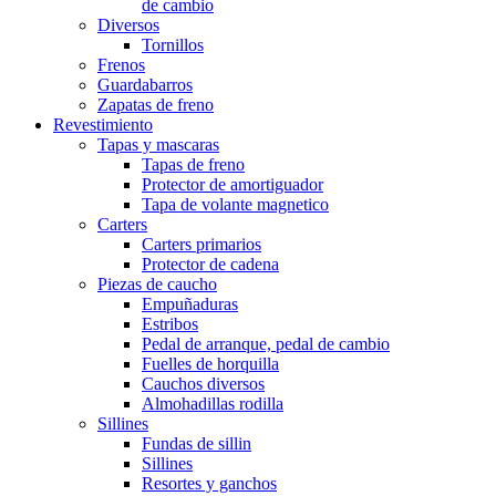
de cambio
Diversos
Tornillos
Frenos
Guardabarros
Zapatas de freno
Revestimiento
Tapas y mascaras
Tapas de freno
Protector de amortiguador
Tapa de volante magnetico
Carters
Carters primarios
Protector de cadena
Piezas de caucho
Empuñaduras
Estribos
Pedal de arranque, pedal de cambio
Fuelles de horquilla
Cauchos diversos
Almohadillas rodilla
Sillines
Fundas de sillin
Sillines
Resortes y ganchos