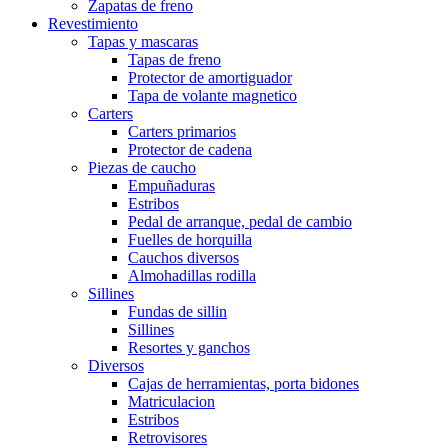
Zapatas de freno
Revestimiento
Tapas y mascaras
Tapas de freno
Protector de amortiguador
Tapa de volante magnetico
Carters
Carters primarios
Protector de cadena
Piezas de caucho
Empuñaduras
Estribos
Pedal de arranque, pedal de cambio
Fuelles de horquilla
Cauchos diversos
Almohadillas rodilla
Sillines
Fundas de sillin
Sillines
Resortes y ganchos
Diversos
Cajas de herramientas, porta bidones
Matriculacion
Estribos
Retrovisores