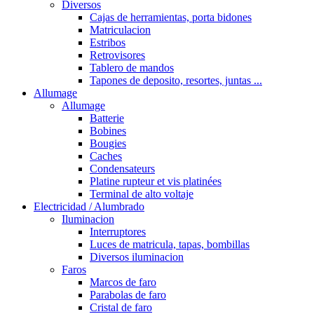
Diversos
Cajas de herramientas, porta bidones
Matriculacion
Estribos
Retrovisores
Tablero de mandos
Tapones de deposito, resortes, juntas ...
Allumage
Allumage
Batterie
Bobines
Bougies
Caches
Condensateurs
Platine rupteur et vis platinées
Terminal de alto voltaje
Electricidad / Alumbrado
Iluminacion
Interruptores
Luces de matricula, tapas, bombillas
Diversos iluminacion
Faros
Marcos de faro
Parabolas de faro
Cristal de faro