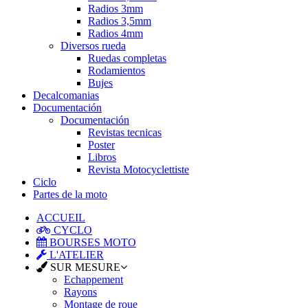
Radios 3mm
Radios 3,5mm
Radios 4mm
Diversos rueda
Ruedas completas
Rodamientos
Bujes
Decalcomanias
Documentación
Documentación
Revistas tecnicas
Poster
Libros
Revista Motocyclettiste
Ciclo
Partes de la moto
ACCUEIL
CYCLO
BOURSES MOTO
L'ATELIER
SUR MESURE
Echappement
Rayons
Montage de roue