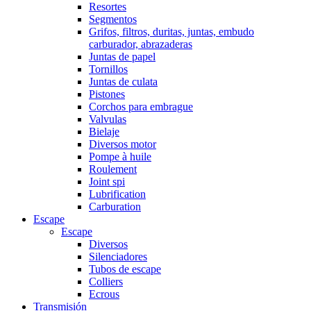
Resortes
Segmentos
Grifos, filtros, duritas, juntas, embudo
carburador, abrazaderas
Juntas de papel
Tornillos
Juntas de culata
Pistones
Corchos para embrague
Valvulas
Bielaje
Diversos motor
Pompe à huile
Roulement
Joint spi
Lubrification
Carburation
Escape
Escape
Diversos
Silenciadores
Tubos de escape
Colliers
Ecrous
Transmisión