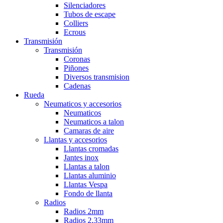
Silenciadores
Tubos de escape
Colliers
Ecrous
Transmisión
Transmisión
Coronas
Piñones
Diversos transmision
Cadenas
Rueda
Neumaticos y accesorios
Neumaticos
Neumaticos a talon
Camaras de aire
Llantas y accesorios
Llantas cromadas
Jantes inox
Llantas a talon
Llantas aluminio
Llantas Vespa
Fondo de llanta
Radios
Radios 2mm
Radios 2,33mm