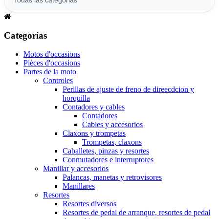
Categorías
Motos d'occasions
Pièces d'occasions
Partes de la moto
Controles
Perillas de ajuste de freno de direecdcion y
horquilla
Contadores y cables
Contadores
Cables y accesorios
Claxons y trompetas
Trompetas, claxons
Caballetes, pinzas y resortes
Conmutadores e interruptores
Manillar y accesorios
Palancas, manetas y retrovisores
Manillares
Resortes
Resortes diversos
Resortes de pedal de arranque, resortes de pedal