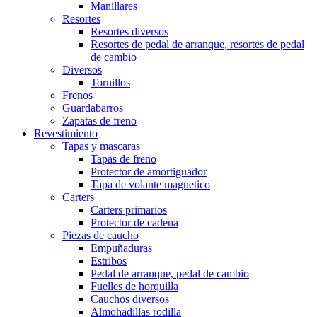
Manillares
Resortes
Resortes diversos
Resortes de pedal de arranque, resortes de pedal
de cambio
Diversos
Tornillos
Frenos
Guardabarros
Zapatas de freno
Revestimiento
Tapas y mascaras
Tapas de freno
Protector de amortiguador
Tapa de volante magnetico
Carters
Carters primarios
Protector de cadena
Piezas de caucho
Empuñaduras
Estribos
Pedal de arranque, pedal de cambio
Fuelles de horquilla
Cauchos diversos
Almohadillas rodilla