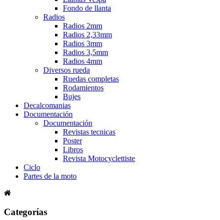
Fondo de llanta
Radios
Radios 2mm
Radios 2,33mm
Radios 3mm
Radios 3,5mm
Radios 4mm
Diversos rueda
Ruedas completas
Rodamientos
Bujes
Decalcomanias
Documentación
Documentación
Revistas tecnicas
Poster
Libros
Revista Motocyclettiste
Ciclo
Partes de la moto
Categorías