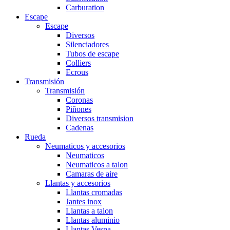
Carburation
Escape
Escape
Diversos
Silenciadores
Tubos de escape
Colliers
Ecrous
Transmisión
Transmisión
Coronas
Piñones
Diversos transmision
Cadenas
Rueda
Neumaticos y accesorios
Neumaticos
Neumaticos a talon
Camaras de aire
Llantas y accesorios
Llantas cromadas
Jantes inox
Llantas a talon
Llantas aluminio
Llantas Vespa