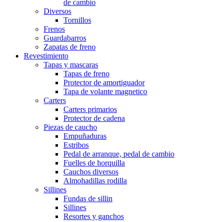
de cambio
Diversos
Tornillos
Frenos
Guardabarros
Zapatas de freno
Revestimiento
Tapas y mascaras
Tapas de freno
Protector de amortiguador
Tapa de volante magnetico
Carters
Carters primarios
Protector de cadena
Piezas de caucho
Empuñaduras
Estribos
Pedal de arranque, pedal de cambio
Fuelles de horquilla
Cauchos diversos
Almohadillas rodilla
Sillines
Fundas de sillin
Sillines
Resortes y ganchos