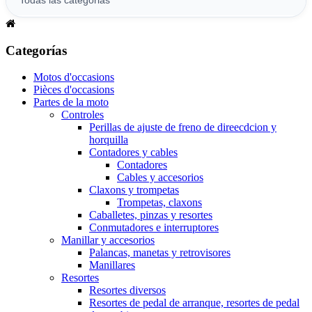
Categorías
Motos d'occasions
Pièces d'occasions
Partes de la moto
Controles
Perillas de ajuste de freno de direecdcion y
horquilla
Contadores y cables
Contadores
Cables y accesorios
Claxons y trompetas
Trompetas, claxons
Caballetes, pinzas y resortes
Conmutadores e interruptores
Manillar y accesorios
Palancas, manetas y retrovisores
Manillares
Resortes
Resortes diversos
Resortes de pedal de arranque, resortes de pedal