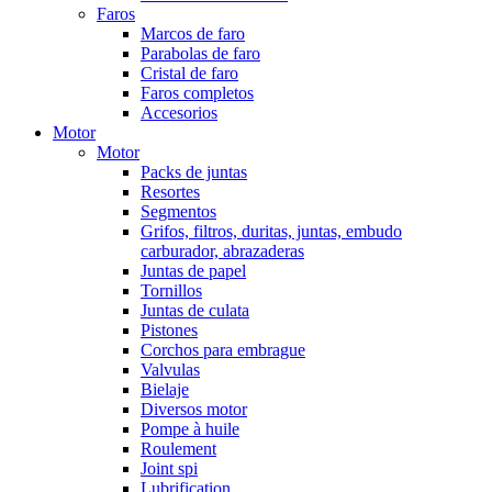
Faros
Marcos de faro
Parabolas de faro
Cristal de faro
Faros completos
Accesorios
Motor
Motor
Packs de juntas
Resortes
Segmentos
Grifos, filtros, duritas, juntas, embudo
carburador, abrazaderas
Juntas de papel
Tornillos
Juntas de culata
Pistones
Corchos para embrague
Valvulas
Bielaje
Diversos motor
Pompe à huile
Roulement
Joint spi
Lubrification