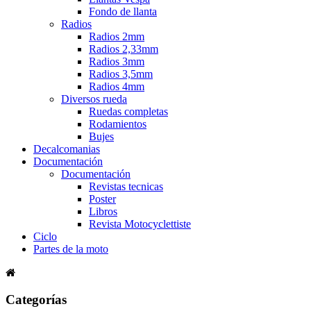
Fondo de llanta
Radios
Radios 2mm
Radios 2,33mm
Radios 3mm
Radios 3,5mm
Radios 4mm
Diversos rueda
Ruedas completas
Rodamientos
Bujes
Decalcomanias
Documentación
Documentación
Revistas tecnicas
Poster
Libros
Revista Motocyclettiste
Ciclo
Partes de la moto
Categorías