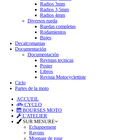
Radios 3mm
Radios 3,5mm
Radios 4mm
Diversos rueda
Ruedas completas
Rodamientos
Bujes
Decalcomanias
Documentación
Documentación
Revistas tecnicas
Poster
Libros
Revista Motocyclettiste
Ciclo
Partes de la moto
ACCUEIL
CYCLO
BOURSES MOTO
L'ATELIER
SUR MESURE
Echappement
Rayons
Montage de roue