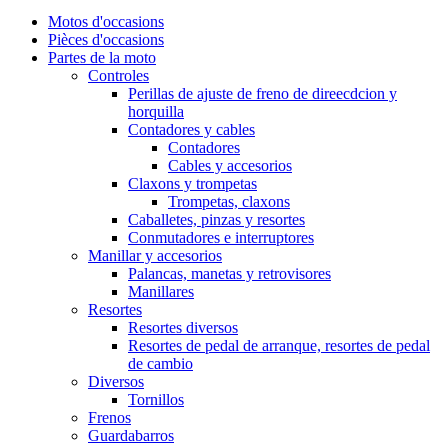
Motos d'occasions
Pièces d'occasions
Partes de la moto
Controles
Perillas de ajuste de freno de direecdcion y
horquilla
Contadores y cables
Contadores
Cables y accesorios
Claxons y trompetas
Trompetas, claxons
Caballetes, pinzas y resortes
Conmutadores e interruptores
Manillar y accesorios
Palancas, manetas y retrovisores
Manillares
Resortes
Resortes diversos
Resortes de pedal de arranque, resortes de pedal
de cambio
Diversos
Tornillos
Frenos
Guardabarros