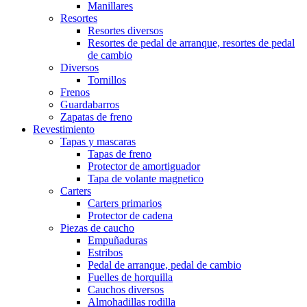
Manillares
Resortes
Resortes diversos
Resortes de pedal de arranque, resortes de pedal
de cambio
Diversos
Tornillos
Frenos
Guardabarros
Zapatas de freno
Revestimiento
Tapas y mascaras
Tapas de freno
Protector de amortiguador
Tapa de volante magnetico
Carters
Carters primarios
Protector de cadena
Piezas de caucho
Empuñaduras
Estribos
Pedal de arranque, pedal de cambio
Fuelles de horquilla
Cauchos diversos
Almohadillas rodilla