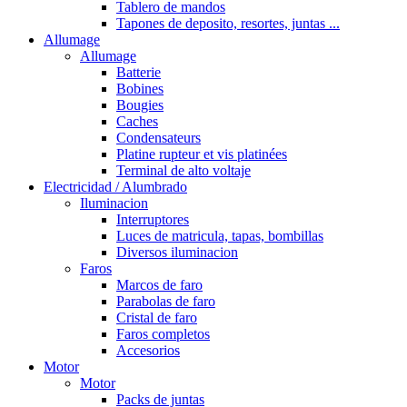
Tablero de mandos
Tapones de deposito, resortes, juntas ...
Allumage
Allumage
Batterie
Bobines
Bougies
Caches
Condensateurs
Platine rupteur et vis platinées
Terminal de alto voltaje
Electricidad / Alumbrado
Iluminacion
Interruptores
Luces de matricula, tapas, bombillas
Diversos iluminacion
Faros
Marcos de faro
Parabolas de faro
Cristal de faro
Faros completos
Accesorios
Motor
Motor
Packs de juntas