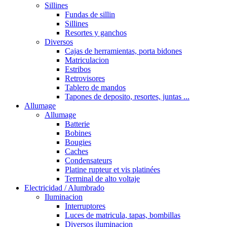
Sillines
Fundas de sillin
Sillines
Resortes y ganchos
Diversos
Cajas de herramientas, porta bidones
Matriculacion
Estribos
Retrovisores
Tablero de mandos
Tapones de deposito, resortes, juntas ...
Allumage
Allumage
Batterie
Bobines
Bougies
Caches
Condensateurs
Platine rupteur et vis platinées
Terminal de alto voltaje
Electricidad / Alumbrado
Iluminacion
Interruptores
Luces de matricula, tapas, bombillas
Diversos iluminacion