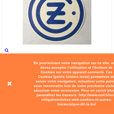
Autocollant petit CZ
En poursuivant votre navigation sur ce site, 
devez accepter l’utilisation et l'écriture de
15,00 €
Cookies sur votre appareil connecté. Ces
Cookies (petits fichiers texte) permettent d
Add to cart
suivre votre navigation, actualiser votre pani
vous reconnaitre lors de votre prochaine visit
sécuriser votre connexion. Pour en savoir plu
paramétrer les traceurs: http://www.cnil.fr/vo
obligations/sites-web-cookies-et-autres-
traceurs/que-dit-la-loi/