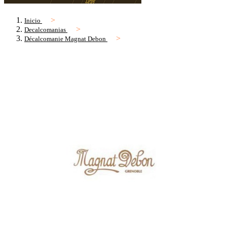
Inicio
Decalcomanias
Décalcomanie Magnat Debon