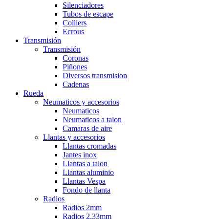
Silenciadores
Tubos de escape
Colliers
Ecrous
Transmisión
Transmisión
Coronas
Piñones
Diversos transmision
Cadenas
Rueda
Neumaticos y accesorios
Neumaticos
Neumaticos a talon
Camaras de aire
Llantas y accesorios
Llantas cromadas
Jantes inox
Llantas a talon
Llantas aluminio
Llantas Vespa
Fondo de llanta
Radios
Radios 2mm
Radios 2,33mm