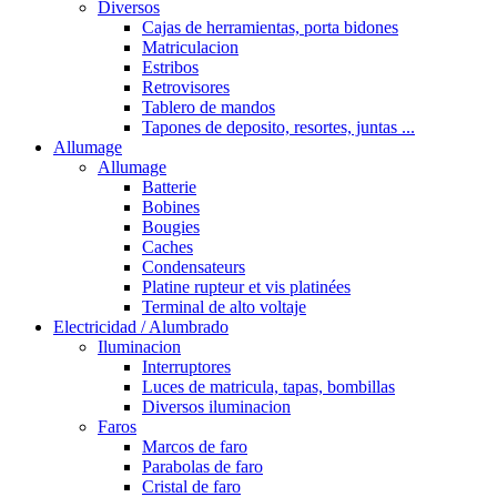
Diversos
Cajas de herramientas, porta bidones
Matriculacion
Estribos
Retrovisores
Tablero de mandos
Tapones de deposito, resortes, juntas ...
Allumage
Allumage
Batterie
Bobines
Bougies
Caches
Condensateurs
Platine rupteur et vis platinées
Terminal de alto voltaje
Electricidad / Alumbrado
Iluminacion
Interruptores
Luces de matricula, tapas, bombillas
Diversos iluminacion
Faros
Marcos de faro
Parabolas de faro
Cristal de faro