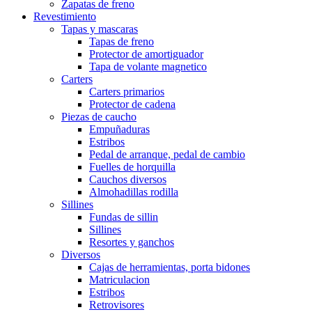
Zapatas de freno
Revestimiento
Tapas y mascaras
Tapas de freno
Protector de amortiguador
Tapa de volante magnetico
Carters
Carters primarios
Protector de cadena
Piezas de caucho
Empuñaduras
Estribos
Pedal de arranque, pedal de cambio
Fuelles de horquilla
Cauchos diversos
Almohadillas rodilla
Sillines
Fundas de sillin
Sillines
Resortes y ganchos
Diversos
Cajas de herramientas, porta bidones
Matriculacion
Estribos
Retrovisores