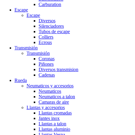
Carburation
Escape
Escape
Diversos
Silenciadores
Tubos de escape
Colliers
Ecrous
Transmisión
Transmisión
Coronas
Piñones
Diversos transmision
Cadenas
Rueda
Neumaticos y accesorios
Neumaticos
Neumaticos a talon
Camaras de aire
Llantas y accesorios
Llantas cromadas
Jantes inox
Llantas a talon
Llantas aluminio
Llantas Vespa