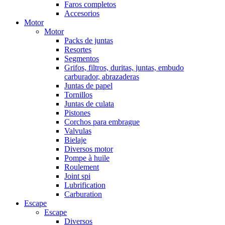
Faros completos
Accesorios
Motor
Motor
Packs de juntas
Resortes
Segmentos
Grifos, filtros, duritas, juntas, embudo
carburador, abrazaderas
Juntas de papel
Tornillos
Juntas de culata
Pistones
Corchos para embrague
Valvulas
Bielaje
Diversos motor
Pompe à huile
Roulement
Joint spi
Lubrification
Carburation
Escape
Escape
Diversos