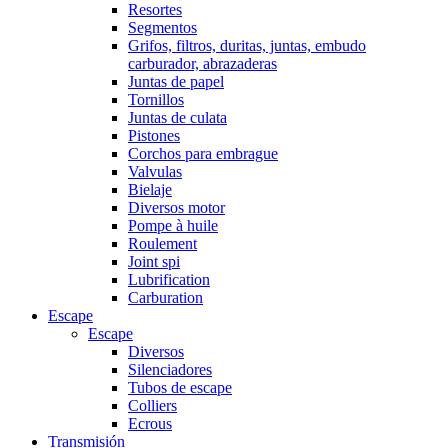
Resortes
Segmentos
Grifos, filtros, duritas, juntas, embudo
carburador, abrazaderas
Juntas de papel
Tornillos
Juntas de culata
Pistones
Corchos para embrague
Valvulas
Bielaje
Diversos motor
Pompe à huile
Roulement
Joint spi
Lubrification
Carburation
Escape
Escape
Diversos
Silenciadores
Tubos de escape
Colliers
Ecrous
Transmisión