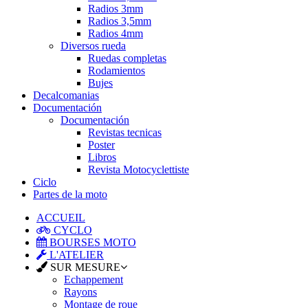
Radios 3mm
Radios 3,5mm
Radios 4mm
Diversos rueda
Ruedas completas
Rodamientos
Bujes
Decalcomanias
Documentación
Documentación
Revistas tecnicas
Poster
Libros
Revista Motocyclettiste
Ciclo
Partes de la moto
ACCUEIL
CYCLO
BOURSES MOTO
L'ATELIER
SUR MESURE
Echappement
Rayons
Montage de roue