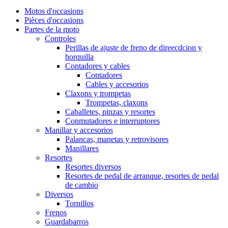
Motos d'occasions
Pièces d'occasions
Partes de la moto
Controles
Perillas de ajuste de freno de direecdcion y
horquilla
Contadores y cables
Contadores
Cables y accesorios
Claxons y trompetas
Trompetas, claxons
Caballetes, pinzas y resortes
Conmutadores e interruptores
Manillar y accesorios
Palancas, manetas y retrovisores
Manillares
Resortes
Resortes diversos
Resortes de pedal de arranque, resortes de pedal
de cambio
Diversos
Tornillos
Frenos
Guardabarros