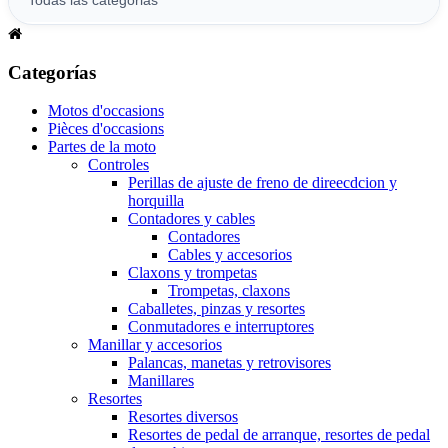
Categorías
Motos d'occasions
Pièces d'occasions
Partes de la moto
Controles
Perillas de ajuste de freno de direecdcion y
horquilla
Contadores y cables
Contadores
Cables y accesorios
Claxons y trompetas
Trompetas, claxons
Caballetes, pinzas y resortes
Conmutadores e interruptores
Manillar y accesorios
Palancas, manetas y retrovisores
Manillares
Resortes
Resortes diversos
Resortes de pedal de arranque, resortes de pedal