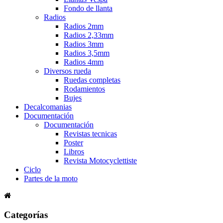
Fondo de llanta
Radios
Radios 2mm
Radios 2,33mm
Radios 3mm
Radios 3,5mm
Radios 4mm
Diversos rueda
Ruedas completas
Rodamientos
Bujes
Decalcomanias
Documentación
Documentación
Revistas tecnicas
Poster
Libros
Revista Motocyclettiste
Ciclo
Partes de la moto
Categorías