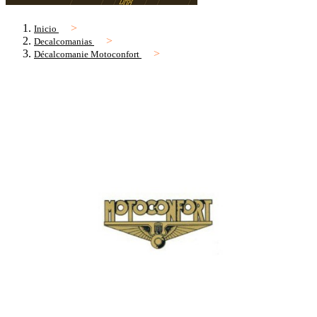
Inicio
Decalcomanias
Décalcomanie Motoconfort