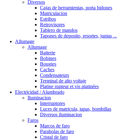
Diversos
Cajas de herramientas, porta bidones
Matriculacion
Estribos
Retrovisores
Tablero de mandos
Tapones de deposito, resortes, juntas ...
Allumage
Allumage
Batterie
Bobines
Bougies
Caches
Condensateurs
Terminal de alto voltaje
Platine rupteur et vis platinées
Electricidad / Alumbrado
Iluminacion
Interruptores
Luces de matricula, tapas, bombillas
Diversos iluminacion
Faros
Marcos de faro
Parabolas de faro
Cristal de faro