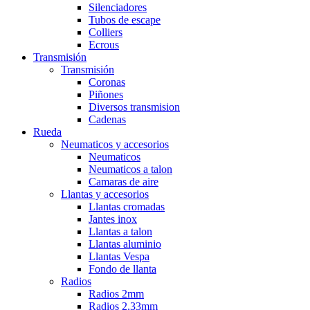
Silenciadores
Tubos de escape
Colliers
Ecrous
Transmisión
Transmisión
Coronas
Piñones
Diversos transmision
Cadenas
Rueda
Neumaticos y accesorios
Neumaticos
Neumaticos a talon
Camaras de aire
Llantas y accesorios
Llantas cromadas
Jantes inox
Llantas a talon
Llantas aluminio
Llantas Vespa
Fondo de llanta
Radios
Radios 2mm
Radios 2,33mm