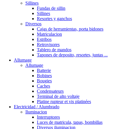
Sillines
Fundas de sillin
Sillines
Resortes y ganchos
Diversos
Cajas de herramientas, porta bidones
Matriculacion
Estribos
Retrovisores
Tablero de mandos
Tapones de deposito, resortes, juntas ...
Allumage
Allumage
Batterie
Bobines
Bougies
Caches
Condensateurs
Terminal de alto voltaje
Platine rupteur et vis platinées
Electricidad / Alumbrado
Iluminacion
Interruptores
Luces de matricula, tapas, bombillas
Diversos iluminacion