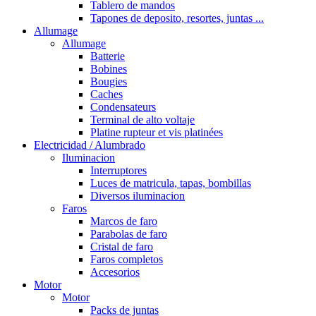
Tablero de mandos
Tapones de deposito, resortes, juntas ...
Allumage
Allumage
Batterie
Bobines
Bougies
Caches
Condensateurs
Terminal de alto voltaje
Platine rupteur et vis platinées
Electricidad / Alumbrado
Iluminacion
Interruptores
Luces de matricula, tapas, bombillas
Diversos iluminacion
Faros
Marcos de faro
Parabolas de faro
Cristal de faro
Faros completos
Accesorios
Motor
Motor
Packs de juntas