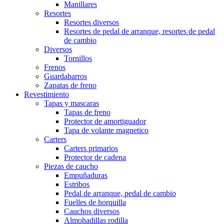
Manillares
Resortes
Resortes diversos
Resortes de pedal de arranque, resortes de pedal
de cambio
Diversos
Tornillos
Frenos
Guardabarros
Zapatas de freno
Revestimiento
Tapas y mascaras
Tapas de freno
Protector de amortiguador
Tapa de volante magnetico
Carters
Carters primarios
Protector de cadena
Piezas de caucho
Empuñaduras
Estribos
Pedal de arranque, pedal de cambio
Fuelles de horquilla
Cauchos diversos
Almohadillas rodilla