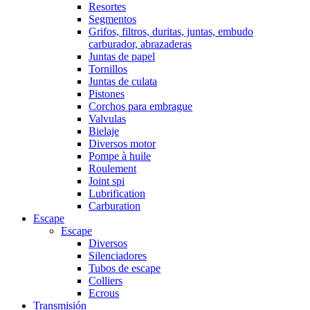
Resortes
Segmentos
Grifos, filtros, duritas, juntas, embudo
carburador, abrazaderas
Juntas de papel
Tornillos
Juntas de culata
Pistones
Corchos para embrague
Valvulas
Bielaje
Diversos motor
Pompe à huile
Roulement
Joint spi
Lubrification
Carburation
Escape
Escape
Diversos
Silenciadores
Tubos de escape
Colliers
Ecrous
Transmisión