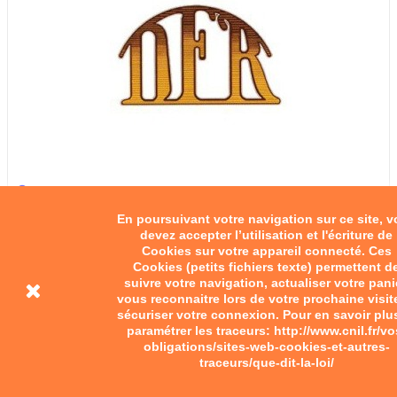
En poursuivant votre navigation sur ce site, 
Décalcomanie DFR
devez accepter l’utilisation et l'écriture de
Cookies sur votre appareil connecté. Ces
15,00 €
Cookies (petits fichiers texte) permettent d
suivre votre navigation, actualiser votre pani
Add to cart
vous reconnaitre lors de votre prochaine visit
sécuriser votre connexion. Pour en savoir plu
paramétrer les traceurs: http://www.cnil.fr/vo
obligations/sites-web-cookies-et-autres-
traceurs/que-dit-la-loi/