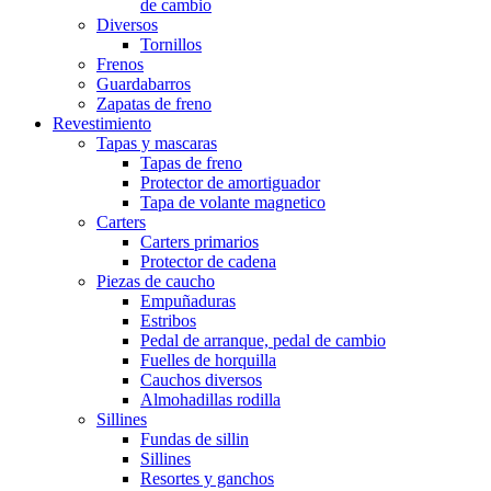
de cambio
Diversos
Tornillos
Frenos
Guardabarros
Zapatas de freno
Revestimiento
Tapas y mascaras
Tapas de freno
Protector de amortiguador
Tapa de volante magnetico
Carters
Carters primarios
Protector de cadena
Piezas de caucho
Empuñaduras
Estribos
Pedal de arranque, pedal de cambio
Fuelles de horquilla
Cauchos diversos
Almohadillas rodilla
Sillines
Fundas de sillin
Sillines
Resortes y ganchos