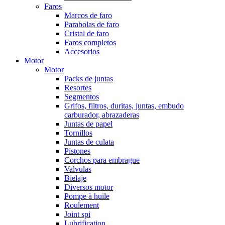
Faros
Marcos de faro
Parabolas de faro
Cristal de faro
Faros completos
Accesorios
Motor
Motor
Packs de juntas
Resortes
Segmentos
Grifos, filtros, duritas, juntas, embudo
carburador, abrazaderas
Juntas de papel
Tornillos
Juntas de culata
Pistones
Corchos para embrague
Valvulas
Bielaje
Diversos motor
Pompe à huile
Roulement
Joint spi
Lubrification