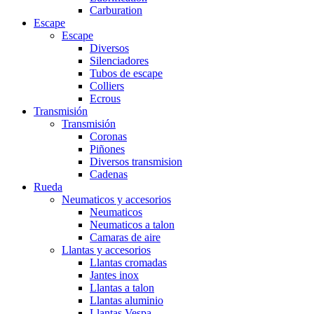
Carburation
Escape
Escape
Diversos
Silenciadores
Tubos de escape
Colliers
Ecrous
Transmisión
Transmisión
Coronas
Piñones
Diversos transmision
Cadenas
Rueda
Neumaticos y accesorios
Neumaticos
Neumaticos a talon
Camaras de aire
Llantas y accesorios
Llantas cromadas
Jantes inox
Llantas a talon
Llantas aluminio
Llantas Vespa