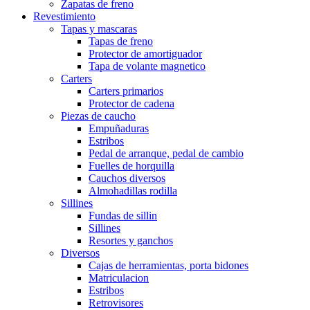
Zapatas de freno
Revestimiento
Tapas y mascaras
Tapas de freno
Protector de amortiguador
Tapa de volante magnetico
Carters
Carters primarios
Protector de cadena
Piezas de caucho
Empuñaduras
Estribos
Pedal de arranque, pedal de cambio
Fuelles de horquilla
Cauchos diversos
Almohadillas rodilla
Sillines
Fundas de sillin
Sillines
Resortes y ganchos
Diversos
Cajas de herramientas, porta bidones
Matriculacion
Estribos
Retrovisores