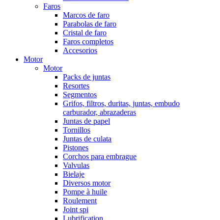
Faros
Marcos de faro
Parabolas de faro
Cristal de faro
Faros completos
Accesorios
Motor
Motor
Packs de juntas
Resortes
Segmentos
Grifos, filtros, duritas, juntas, embudo
carburador, abrazaderas
Juntas de papel
Tornillos
Juntas de culata
Pistones
Corchos para embrague
Valvulas
Bielaje
Diversos motor
Pompe à huile
Roulement
Joint spi
Lubrification