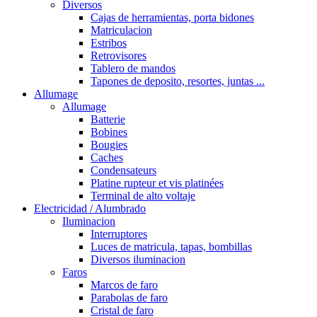
Diversos
Cajas de herramientas, porta bidones
Matriculacion
Estribos
Retrovisores
Tablero de mandos
Tapones de deposito, resortes, juntas ...
Allumage
Allumage
Batterie
Bobines
Bougies
Caches
Condensateurs
Platine rupteur et vis platinées
Terminal de alto voltaje
Electricidad / Alumbrado
Iluminacion
Interruptores
Luces de matricula, tapas, bombillas
Diversos iluminacion
Faros
Marcos de faro
Parabolas de faro
Cristal de faro