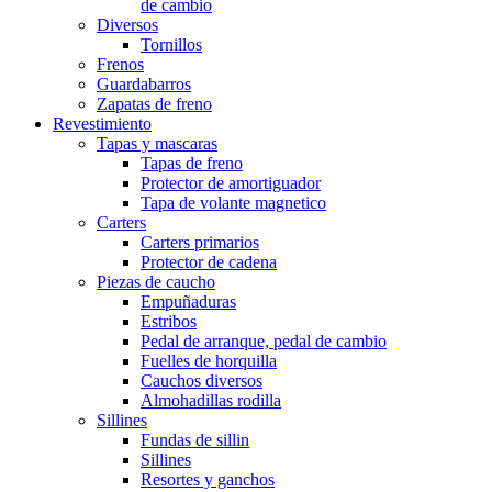
de cambio
Diversos
Tornillos
Frenos
Guardabarros
Zapatas de freno
Revestimiento
Tapas y mascaras
Tapas de freno
Protector de amortiguador
Tapa de volante magnetico
Carters
Carters primarios
Protector de cadena
Piezas de caucho
Empuñaduras
Estribos
Pedal de arranque, pedal de cambio
Fuelles de horquilla
Cauchos diversos
Almohadillas rodilla
Sillines
Fundas de sillin
Sillines
Resortes y ganchos