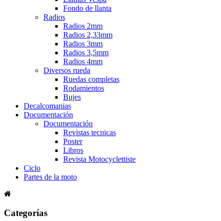
Fondo de llanta
Radios
Radios 2mm
Radios 2,33mm
Radios 3mm
Radios 3,5mm
Radios 4mm
Diversos rueda
Ruedas completas
Rodamientos
Bujes
Decalcomanias
Documentación
Documentación
Revistas tecnicas
Poster
Libros
Revista Motocyclettiste
Ciclo
Partes de la moto
Categorías