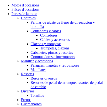
Motos d'occasions
Pièces d'occasions
Partes de la moto
Controles
Perillas de ajuste de freno de direecdcion y
horquilla
Contadores y cables
Contadores
Cables y accesorios
Claxons y trompetas
Trompetas, claxons
Caballetes, pinzas y resortes
Conmutadores e interruptores
Manillar y accesorios
Palancas, manetas y retrovisores
Manillares
Resortes
Resortes diversos
Resortes de pedal de arranque, resortes de pedal
de cambio
Diversos
Tornillos
Frenos
Guardabarros