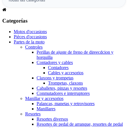
Categorías
Motos d'occasions
Pièces d'occasions
Partes de la moto
Controles
Perillas de ajuste de freno de direecdcion y
horquilla
Contadores y cables
Contadores
Cables y accesorios
Claxons y trompetas
Trompetas, claxons
Caballetes, pinzas y resortes
Conmutadores e interruptores
Manillar y accesorios
Palancas, manetas y retrovisores
Manillares
Resortes
Resortes diversos
Resortes de pedal de arranque, resortes de pedal