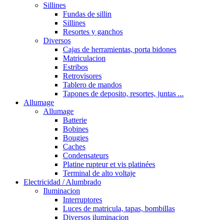
Sillines
Fundas de sillin
Sillines
Resortes y ganchos
Diversos
Cajas de herramientas, porta bidones
Matriculacion
Estribos
Retrovisores
Tablero de mandos
Tapones de deposito, resortes, juntas ...
Allumage
Allumage
Batterie
Bobines
Bougies
Caches
Condensateurs
Platine rupteur et vis platinées
Terminal de alto voltaje
Electricidad / Alumbrado
Iluminacion
Interruptores
Luces de matricula, tapas, bombillas
Diversos iluminacion