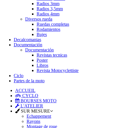
Radios 3mm
Radios 3,5mm
Radios 4mm
Diversos rueda
Ruedas completas
Rodamientos
Bujes
Decalcomanias
Documentación
Documentación
Revistas tecnicas
Poster
Libros
Revista Motocyclettiste
Ciclo
Partes de la moto
ACCUEIL
CYCLO
BOURSES MOTO
L'ATELIER
SUR MESURE
Echappement
Rayons
Montage de roue