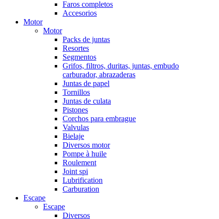
Faros completos
Accesorios
Motor
Motor
Packs de juntas
Resortes
Segmentos
Grifos, filtros, duritas, juntas, embudo
carburador, abrazaderas
Juntas de papel
Tornillos
Juntas de culata
Pistones
Corchos para embrague
Valvulas
Bielaje
Diversos motor
Pompe à huile
Roulement
Joint spi
Lubrification
Carburation
Escape
Escape
Diversos