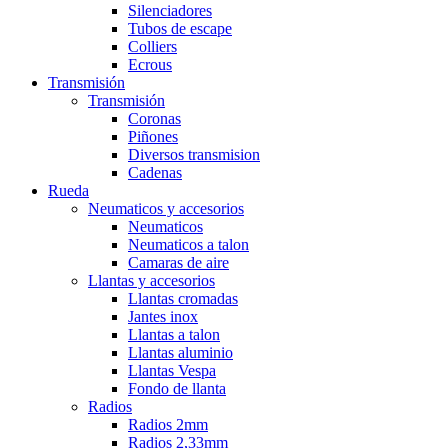
Silenciadores
Tubos de escape
Colliers
Ecrous
Transmisión
Transmisión
Coronas
Piñones
Diversos transmision
Cadenas
Rueda
Neumaticos y accesorios
Neumaticos
Neumaticos a talon
Camaras de aire
Llantas y accesorios
Llantas cromadas
Jantes inox
Llantas a talon
Llantas aluminio
Llantas Vespa
Fondo de llanta
Radios
Radios 2mm
Radios 2,33mm