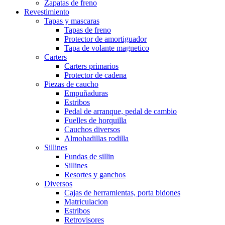
Zapatas de freno
Revestimiento
Tapas y mascaras
Tapas de freno
Protector de amortiguador
Tapa de volante magnetico
Carters
Carters primarios
Protector de cadena
Piezas de caucho
Empuñaduras
Estribos
Pedal de arranque, pedal de cambio
Fuelles de horquilla
Cauchos diversos
Almohadillas rodilla
Sillines
Fundas de sillin
Sillines
Resortes y ganchos
Diversos
Cajas de herramientas, porta bidones
Matriculacion
Estribos
Retrovisores