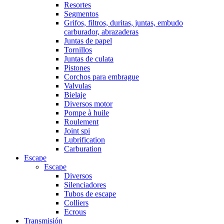
Resortes
Segmentos
Grifos, filtros, duritas, juntas, embudo
carburador, abrazaderas
Juntas de papel
Tornillos
Juntas de culata
Pistones
Corchos para embrague
Valvulas
Bielaje
Diversos motor
Pompe à huile
Roulement
Joint spi
Lubrification
Carburation
Escape
Escape
Diversos
Silenciadores
Tubos de escape
Colliers
Ecrous
Transmisión