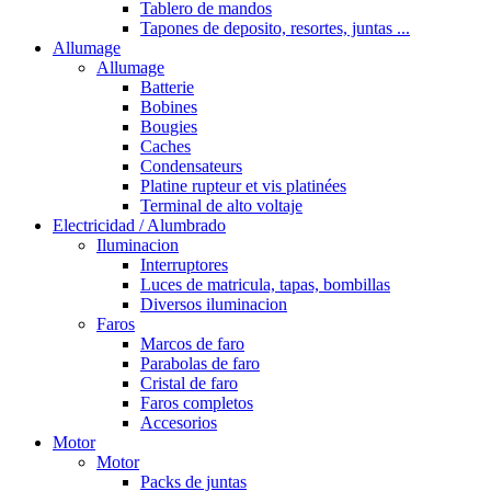
Tablero de mandos
Tapones de deposito, resortes, juntas ...
Allumage
Allumage
Batterie
Bobines
Bougies
Caches
Condensateurs
Platine rupteur et vis platinées
Terminal de alto voltaje
Electricidad / Alumbrado
Iluminacion
Interruptores
Luces de matricula, tapas, bombillas
Diversos iluminacion
Faros
Marcos de faro
Parabolas de faro
Cristal de faro
Faros completos
Accesorios
Motor
Motor
Packs de juntas