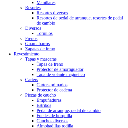
Manillares
Resortes
Resortes diversos
Resortes de pedal de arranque, resortes de pedal
de cambio
Diversos
Tornillos
Frenos
Guardabarros
Zapatas de freno
Revestimiento
Tapas y mascaras
Tapas de freno
Protector de amortiguador
Tapa de volante magnetico
Carters
Carters primarios
Protector de cadena
Piezas de caucho
Empuñaduras
Estribos
Pedal de arranque, pedal de cambio
Fuelles de horquilla
Cauchos diversos
Almohadillas rodilla