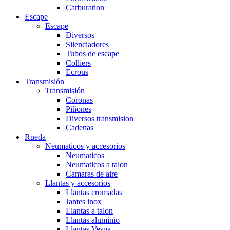
Carburation
Escape
Escape
Diversos
Silenciadores
Tubos de escape
Colliers
Ecrous
Transmisión
Transmisión
Coronas
Piñones
Diversos transmision
Cadenas
Rueda
Neumaticos y accesorios
Neumaticos
Neumaticos a talon
Camaras de aire
Llantas y accesorios
Llantas cromadas
Jantes inox
Llantas a talon
Llantas aluminio
Llantas Vespa