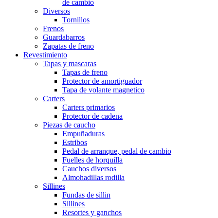
de cambio
Diversos
Tornillos
Frenos
Guardabarros
Zapatas de freno
Revestimiento
Tapas y mascaras
Tapas de freno
Protector de amortiguador
Tapa de volante magnetico
Carters
Carters primarios
Protector de cadena
Piezas de caucho
Empuñaduras
Estribos
Pedal de arranque, pedal de cambio
Fuelles de horquilla
Cauchos diversos
Almohadillas rodilla
Sillines
Fundas de sillin
Sillines
Resortes y ganchos