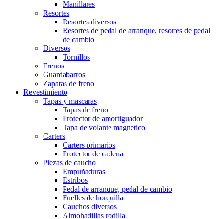
Manillares
Resortes
Resortes diversos
Resortes de pedal de arranque, resortes de pedal
de cambio
Diversos
Tornillos
Frenos
Guardabarros
Zapatas de freno
Revestimiento
Tapas y mascaras
Tapas de freno
Protector de amortiguador
Tapa de volante magnetico
Carters
Carters primarios
Protector de cadena
Piezas de caucho
Empuñaduras
Estribos
Pedal de arranque, pedal de cambio
Fuelles de horquilla
Cauchos diversos
Almohadillas rodilla