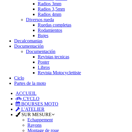
Radios 3mm
Radios 3,5mm
Radios 4mm
Diversos rueda
Ruedas completas
Rodamientos
Bujes
Decalcomanias
Documentación
Documentación
Revistas tecnicas
Poster
Libros
Revista Motocyclettiste
Ciclo
Partes de la moto
ACCUEIL
CYCLO
BOURSES MOTO
L'ATELIER
SUR MESURE
Echappement
Rayons
Montage de roue