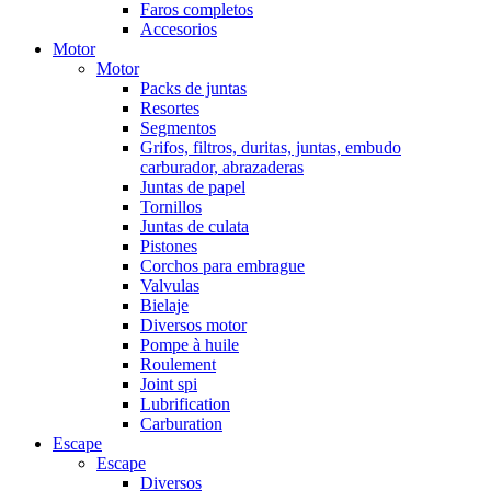
Faros completos
Accesorios
Motor
Motor
Packs de juntas
Resortes
Segmentos
Grifos, filtros, duritas, juntas, embudo
carburador, abrazaderas
Juntas de papel
Tornillos
Juntas de culata
Pistones
Corchos para embrague
Valvulas
Bielaje
Diversos motor
Pompe à huile
Roulement
Joint spi
Lubrification
Carburation
Escape
Escape
Diversos