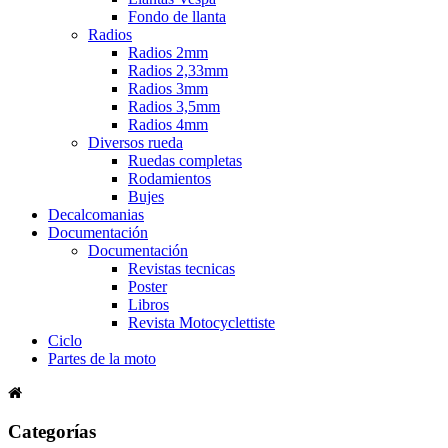
Fondo de llanta
Radios
Radios 2mm
Radios 2,33mm
Radios 3mm
Radios 3,5mm
Radios 4mm
Diversos rueda
Ruedas completas
Rodamientos
Bujes
Decalcomanias
Documentación
Documentación
Revistas tecnicas
Poster
Libros
Revista Motocyclettiste
Ciclo
Partes de la moto
Categorías