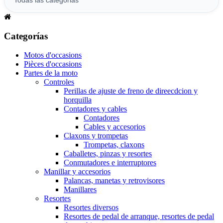
Categorías
Motos d'occasions
Pièces d'occasions
Partes de la moto
Controles
Perillas de ajuste de freno de direecdcion y
horquilla
Contadores y cables
Contadores
Cables y accesorios
Claxons y trompetas
Trompetas, claxons
Caballetes, pinzas y resortes
Conmutadores e interruptores
Manillar y accesorios
Palancas, manetas y retrovisores
Manillares
Resortes
Resortes diversos
Resortes de pedal de arranque, resortes de pedal