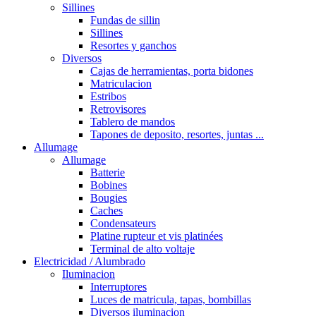
Sillines
Fundas de sillin
Sillines
Resortes y ganchos
Diversos
Cajas de herramientas, porta bidones
Matriculacion
Estribos
Retrovisores
Tablero de mandos
Tapones de deposito, resortes, juntas ...
Allumage
Allumage
Batterie
Bobines
Bougies
Caches
Condensateurs
Platine rupteur et vis platinées
Terminal de alto voltaje
Electricidad / Alumbrado
Iluminacion
Interruptores
Luces de matricula, tapas, bombillas
Diversos iluminacion