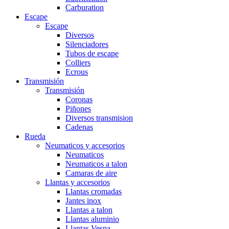
Carburation
Escape
Escape
Diversos
Silenciadores
Tubos de escape
Colliers
Ecrous
Transmisión
Transmisión
Coronas
Piñones
Diversos transmision
Cadenas
Rueda
Neumaticos y accesorios
Neumaticos
Neumaticos a talon
Camaras de aire
Llantas y accesorios
Llantas cromadas
Jantes inox
Llantas a talon
Llantas aluminio
Llantas Vespa