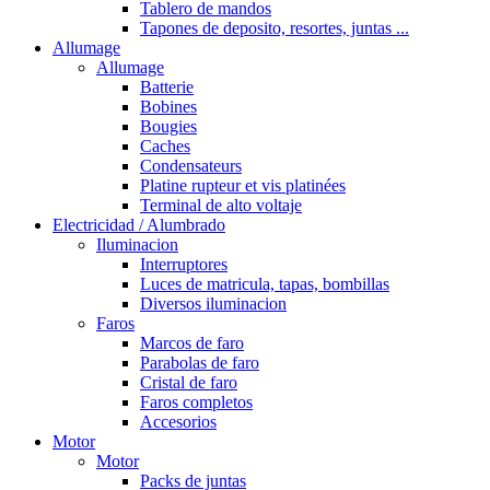
Tablero de mandos
Tapones de deposito, resortes, juntas ...
Allumage
Allumage
Batterie
Bobines
Bougies
Caches
Condensateurs
Platine rupteur et vis platinées
Terminal de alto voltaje
Electricidad / Alumbrado
Iluminacion
Interruptores
Luces de matricula, tapas, bombillas
Diversos iluminacion
Faros
Marcos de faro
Parabolas de faro
Cristal de faro
Faros completos
Accesorios
Motor
Motor
Packs de juntas