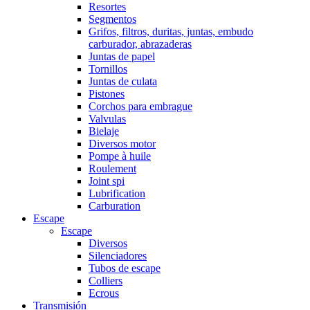
Resortes
Segmentos
Grifos, filtros, duritas, juntas, embudo
carburador, abrazaderas
Juntas de papel
Tornillos
Juntas de culata
Pistones
Corchos para embrague
Valvulas
Bielaje
Diversos motor
Pompe à huile
Roulement
Joint spi
Lubrification
Carburation
Escape
Escape
Diversos
Silenciadores
Tubos de escape
Colliers
Ecrous
Transmisión