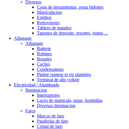
Diversos
Cajas de herramientas, porta bidones
Matriculacion
Estribos
Retrovisores
Tablero de mandos
Tapones de deposito, resortes, juntas ...
Allumage
Allumage
Batterie
Bobines
Bougies
Caches
Condensateurs
Platine rupteur et vis platinées
Terminal de alto voltaje
Electricidad / Alumbrado
Iluminacion
Interruptores
Luces de matricula, tapas, bombillas
Diversos iluminacion
Faros
Marcos de faro
Parabolas de faro
Cristal de faro