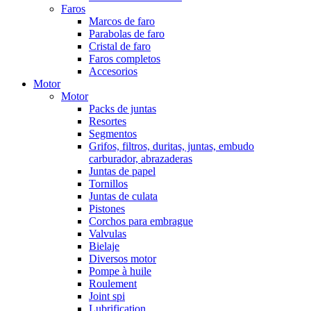
Faros
Marcos de faro
Parabolas de faro
Cristal de faro
Faros completos
Accesorios
Motor
Motor
Packs de juntas
Resortes
Segmentos
Grifos, filtros, duritas, juntas, embudo
carburador, abrazaderas
Juntas de papel
Tornillos
Juntas de culata
Pistones
Corchos para embrague
Valvulas
Bielaje
Diversos motor
Pompe à huile
Roulement
Joint spi
Lubrification