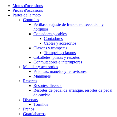
Motos d'occasions
Pièces d'occasions
Partes de la moto
Controles
Perillas de ajuste de freno de direecdcion y
horquilla
Contadores y cables
Contadores
Cables y accesorios
Claxons y trompetas
Trompetas, claxons
Caballetes, pinzas y resortes
Conmutadores e interruptores
Manillar y accesorios
Palancas, manetas y retrovisores
Manillares
Resortes
Resortes diversos
Resortes de pedal de arranque, resortes de pedal
de cambio
Diversos
Tornillos
Frenos
Guardabarros