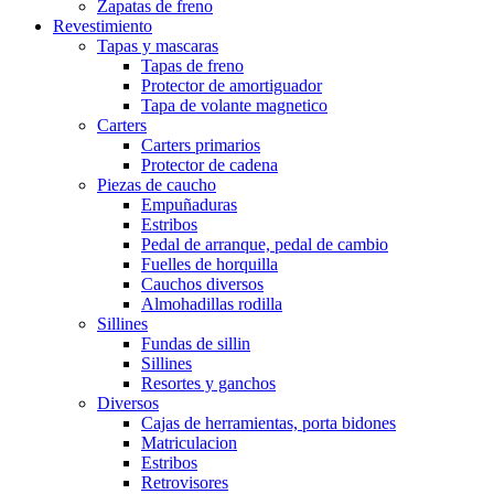
Zapatas de freno
Revestimiento
Tapas y mascaras
Tapas de freno
Protector de amortiguador
Tapa de volante magnetico
Carters
Carters primarios
Protector de cadena
Piezas de caucho
Empuñaduras
Estribos
Pedal de arranque, pedal de cambio
Fuelles de horquilla
Cauchos diversos
Almohadillas rodilla
Sillines
Fundas de sillin
Sillines
Resortes y ganchos
Diversos
Cajas de herramientas, porta bidones
Matriculacion
Estribos
Retrovisores