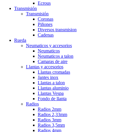
Ecrous
Transmisión
Transmisión
Coronas
Piñones
Diversos transmision
Cadenas
Rueda
Neumaticos y accesorios
Neumaticos
Neumaticos a talon
Camaras de aire
Llantas y accesorios
Llantas cromadas
Jantes inox
Llantas a talon
Llantas aluminio
Llantas Vespa
Fondo de llanta
Radios
Radios 2mm
Radios 2,33mm
Radios 3mm
Radios 3,5mm
Radios 4mm