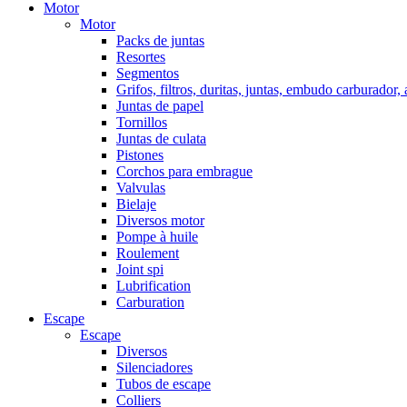
Motor
Motor
Packs de juntas
Resortes
Segmentos
Grifos, filtros, duritas, juntas, embudo carburador,
Juntas de papel
Tornillos
Juntas de culata
Pistones
Corchos para embrague
Valvulas
Bielaje
Diversos motor
Pompe à huile
Roulement
Joint spi
Lubrification
Carburation
Escape
Escape
Diversos
Silenciadores
Tubos de escape
Colliers