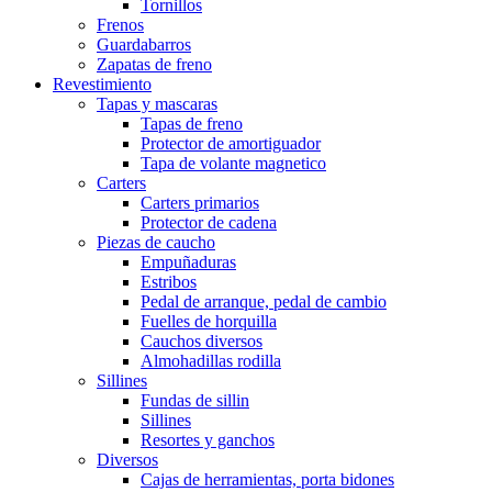
Tornillos
Frenos
Guardabarros
Zapatas de freno
Revestimiento
Tapas y mascaras
Tapas de freno
Protector de amortiguador
Tapa de volante magnetico
Carters
Carters primarios
Protector de cadena
Piezas de caucho
Empuñaduras
Estribos
Pedal de arranque, pedal de cambio
Fuelles de horquilla
Cauchos diversos
Almohadillas rodilla
Sillines
Fundas de sillin
Sillines
Resortes y ganchos
Diversos
Cajas de herramientas, porta bidones