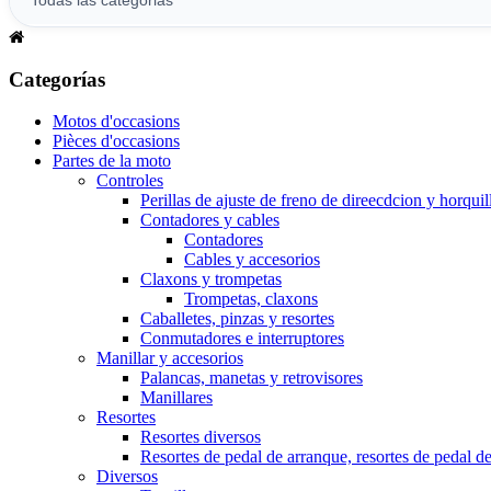
Categorías
Motos d'occasions
Pièces d'occasions
Partes de la moto
Controles
Perillas de ajuste de freno de direecdcion y horquil
Contadores y cables
Contadores
Cables y accesorios
Claxons y trompetas
Trompetas, claxons
Caballetes, pinzas y resortes
Conmutadores e interruptores
Manillar y accesorios
Palancas, manetas y retrovisores
Manillares
Resortes
Resortes diversos
Resortes de pedal de arranque, resortes de pedal d
Diversos