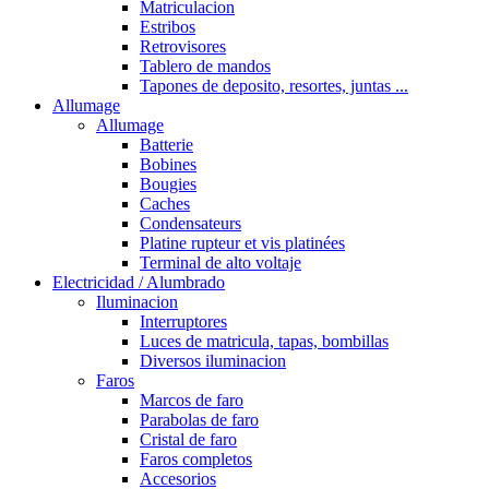
Matriculacion
Estribos
Retrovisores
Tablero de mandos
Tapones de deposito, resortes, juntas ...
Allumage
Allumage
Batterie
Bobines
Bougies
Caches
Condensateurs
Platine rupteur et vis platinées
Terminal de alto voltaje
Electricidad / Alumbrado
Iluminacion
Interruptores
Luces de matricula, tapas, bombillas
Diversos iluminacion
Faros
Marcos de faro
Parabolas de faro
Cristal de faro
Faros completos
Accesorios