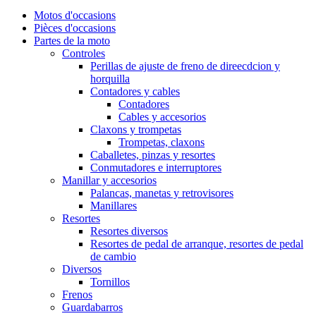
Motos d'occasions
Pièces d'occasions
Partes de la moto
Controles
Perillas de ajuste de freno de direecdcion y
horquilla
Contadores y cables
Contadores
Cables y accesorios
Claxons y trompetas
Trompetas, claxons
Caballetes, pinzas y resortes
Conmutadores e interruptores
Manillar y accesorios
Palancas, manetas y retrovisores
Manillares
Resortes
Resortes diversos
Resortes de pedal de arranque, resortes de pedal
de cambio
Diversos
Tornillos
Frenos
Guardabarros