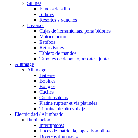
Sillines
Fundas de sillin
Sillines
Resortes y ganchos
Diversos
Cajas de herramientas, porta bidones
Matriculacion
Estribos
Retrovisores
Tablero de mandos
Tapones de deposito, resortes, juntas ...
Allumage
Allumage
Batterie
Bobines
Bougies
Caches
Condensateurs
Platine rupteur et vis platinées
Terminal de alto voltaje
Electricidad / Alumbrado
Iluminacion
Interruptores
Luces de matricula, tapas, bombillas
Diversos iluminacion