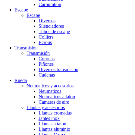
Carburation
Escape
Escape
Diversos
Silenciadores
Tubos de escape
Colliers
Ecrous
Transmisión
Transmisión
Coronas
Piñones
Diversos transmision
Cadenas
Rueda
Neumaticos y accesorios
Neumaticos
Neumaticos a talon
Camaras de aire
Llantas y accesorios
Llantas cromadas
Jantes inox
Llantas a talon
Llantas aluminio
Llantas Vespa