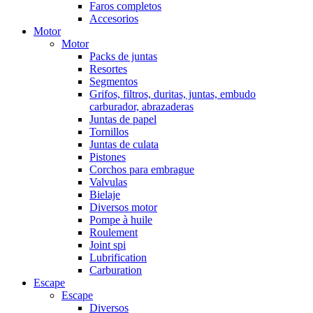
Faros completos
Accesorios
Motor
Motor
Packs de juntas
Resortes
Segmentos
Grifos, filtros, duritas, juntas, embudo
carburador, abrazaderas
Juntas de papel
Tornillos
Juntas de culata
Pistones
Corchos para embrague
Valvulas
Bielaje
Diversos motor
Pompe à huile
Roulement
Joint spi
Lubrification
Carburation
Escape
Escape
Diversos