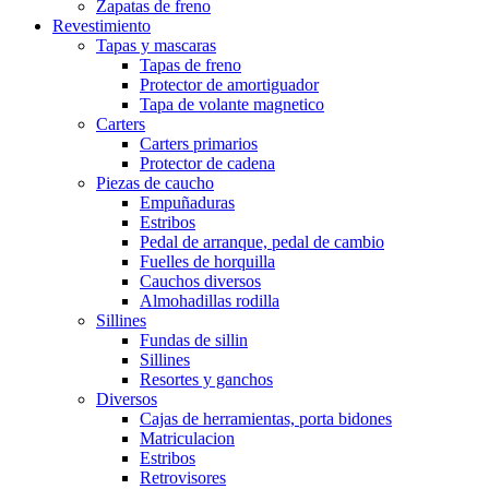
Zapatas de freno
Revestimiento
Tapas y mascaras
Tapas de freno
Protector de amortiguador
Tapa de volante magnetico
Carters
Carters primarios
Protector de cadena
Piezas de caucho
Empuñaduras
Estribos
Pedal de arranque, pedal de cambio
Fuelles de horquilla
Cauchos diversos
Almohadillas rodilla
Sillines
Fundas de sillin
Sillines
Resortes y ganchos
Diversos
Cajas de herramientas, porta bidones
Matriculacion
Estribos
Retrovisores