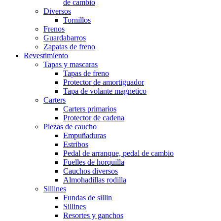
de cambio
Diversos
Tornillos
Frenos
Guardabarros
Zapatas de freno
Revestimiento
Tapas y mascaras
Tapas de freno
Protector de amortiguador
Tapa de volante magnetico
Carters
Carters primarios
Protector de cadena
Piezas de caucho
Empuñaduras
Estribos
Pedal de arranque, pedal de cambio
Fuelles de horquilla
Cauchos diversos
Almohadillas rodilla
Sillines
Fundas de sillin
Sillines
Resortes y ganchos