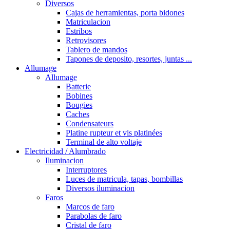
Diversos
Cajas de herramientas, porta bidones
Matriculacion
Estribos
Retrovisores
Tablero de mandos
Tapones de deposito, resortes, juntas ...
Allumage
Allumage
Batterie
Bobines
Bougies
Caches
Condensateurs
Platine rupteur et vis platinées
Terminal de alto voltaje
Electricidad / Alumbrado
Iluminacion
Interruptores
Luces de matricula, tapas, bombillas
Diversos iluminacion
Faros
Marcos de faro
Parabolas de faro
Cristal de faro