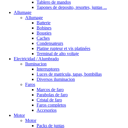
Tablero de mandos
Tapones de deposito, resortes, juntas ...
Allumage
Allumage
Batterie
Bobines
Bougies
Caches
Condensateurs
Platine rupteur et vis platinées
Terminal de alto voltaje
Electricidad / Alumbrado
Iluminacion
Interruptores
Luces de matricula, tapas, bombillas
Diversos iluminacion
Faros
Marcos de faro
Parabolas de faro
Cristal de faro
Faros completos
Accesorios
Motor
Motor
Packs de juntas