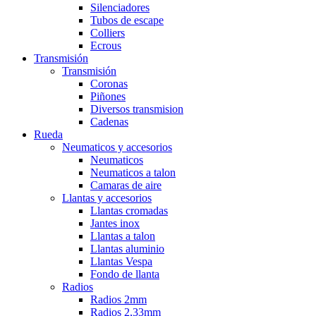
Silenciadores
Tubos de escape
Colliers
Ecrous
Transmisión
Transmisión
Coronas
Piñones
Diversos transmision
Cadenas
Rueda
Neumaticos y accesorios
Neumaticos
Neumaticos a talon
Camaras de aire
Llantas y accesorios
Llantas cromadas
Jantes inox
Llantas a talon
Llantas aluminio
Llantas Vespa
Fondo de llanta
Radios
Radios 2mm
Radios 2,33mm