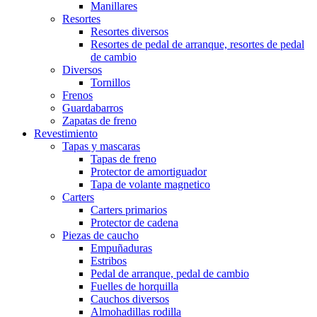
Manillares
Resortes
Resortes diversos
Resortes de pedal de arranque, resortes de pedal
de cambio
Diversos
Tornillos
Frenos
Guardabarros
Zapatas de freno
Revestimiento
Tapas y mascaras
Tapas de freno
Protector de amortiguador
Tapa de volante magnetico
Carters
Carters primarios
Protector de cadena
Piezas de caucho
Empuñaduras
Estribos
Pedal de arranque, pedal de cambio
Fuelles de horquilla
Cauchos diversos
Almohadillas rodilla