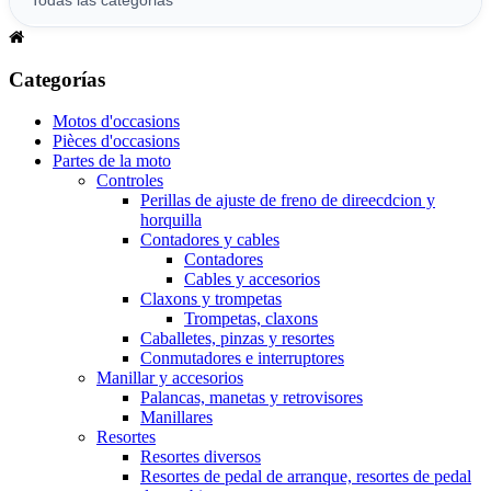
Categorías
Motos d'occasions
Pièces d'occasions
Partes de la moto
Controles
Perillas de ajuste de freno de direecdcion y
horquilla
Contadores y cables
Contadores
Cables y accesorios
Claxons y trompetas
Trompetas, claxons
Caballetes, pinzas y resortes
Conmutadores e interruptores
Manillar y accesorios
Palancas, manetas y retrovisores
Manillares
Resortes
Resortes diversos
Resortes de pedal de arranque, resortes de pedal