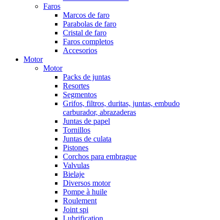
Faros
Marcos de faro
Parabolas de faro
Cristal de faro
Faros completos
Accesorios
Motor
Motor
Packs de juntas
Resortes
Segmentos
Grifos, filtros, duritas, juntas, embudo
carburador, abrazaderas
Juntas de papel
Tornillos
Juntas de culata
Pistones
Corchos para embrague
Valvulas
Bielaje
Diversos motor
Pompe à huile
Roulement
Joint spi
Lubrification