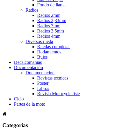
Fondo de llanta
Radios
Radios 2mm
Radios 2,33mm
Radios 3mm
Radios 3,5mm
Radios 4mm
Diversos rueda
Ruedas completas
Rodamientos
Bujes
Decalcomanias
Documentación
Documentación
Revistas tecnicas
Poster
Libros
Revista Motocyclettiste
Ciclo
Partes de la moto
Categorías