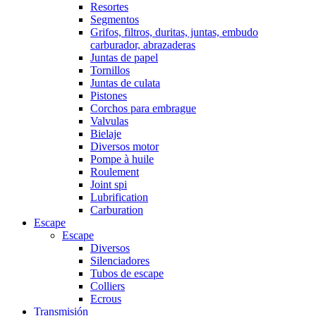
Resortes
Segmentos
Grifos, filtros, duritas, juntas, embudo
carburador, abrazaderas
Juntas de papel
Tornillos
Juntas de culata
Pistones
Corchos para embrague
Valvulas
Bielaje
Diversos motor
Pompe à huile
Roulement
Joint spi
Lubrification
Carburation
Escape
Escape
Diversos
Silenciadores
Tubos de escape
Colliers
Ecrous
Transmisión