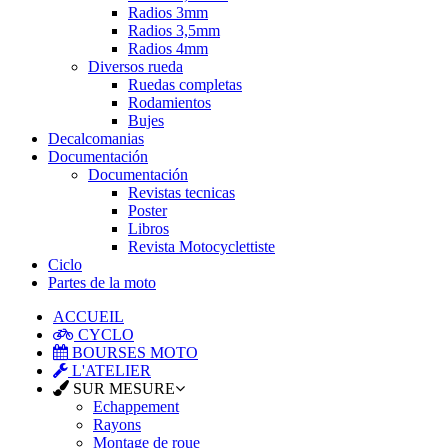
Radios 3mm
Radios 3,5mm
Radios 4mm
Diversos rueda
Ruedas completas
Rodamientos
Bujes
Decalcomanias
Documentación
Documentación
Revistas tecnicas
Poster
Libros
Revista Motocyclettiste
Ciclo
Partes de la moto
ACCUEIL
CYCLO
BOURSES MOTO
L'ATELIER
SUR MESURE
Echappement
Rayons
Montage de roue