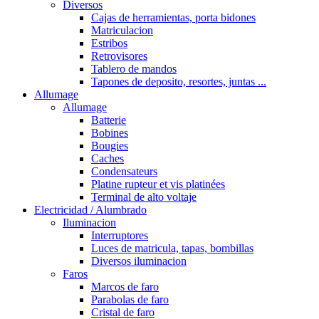
Diversos
Cajas de herramientas, porta bidones
Matriculacion
Estribos
Retrovisores
Tablero de mandos
Tapones de deposito, resortes, juntas ...
Allumage
Allumage
Batterie
Bobines
Bougies
Caches
Condensateurs
Platine rupteur et vis platinées
Terminal de alto voltaje
Electricidad / Alumbrado
Iluminacion
Interruptores
Luces de matricula, tapas, bombillas
Diversos iluminacion
Faros
Marcos de faro
Parabolas de faro
Cristal de faro