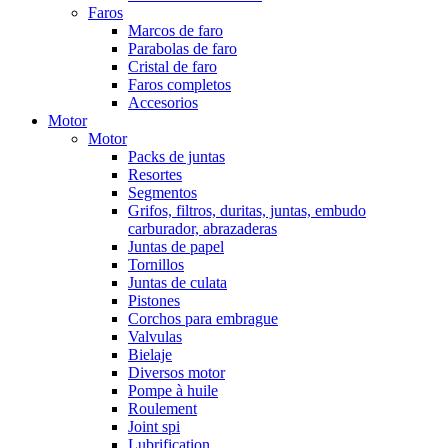
Faros
Marcos de faro
Parabolas de faro
Cristal de faro
Faros completos
Accesorios
Motor
Motor
Packs de juntas
Resortes
Segmentos
Grifos, filtros, duritas, juntas, embudo
carburador, abrazaderas
Juntas de papel
Tornillos
Juntas de culata
Pistones
Corchos para embrague
Valvulas
Bielaje
Diversos motor
Pompe à huile
Roulement
Joint spi
Lubrification