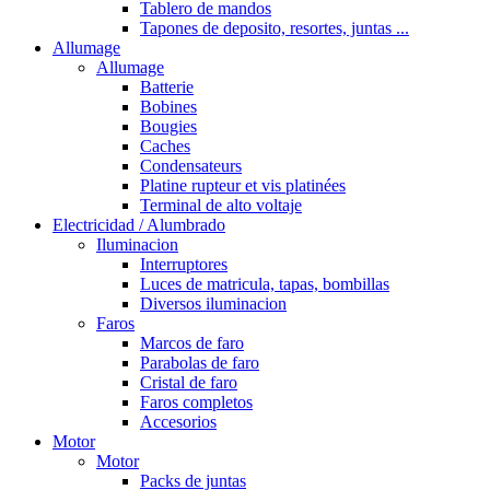
Tablero de mandos
Tapones de deposito, resortes, juntas ...
Allumage
Allumage
Batterie
Bobines
Bougies
Caches
Condensateurs
Platine rupteur et vis platinées
Terminal de alto voltaje
Electricidad / Alumbrado
Iluminacion
Interruptores
Luces de matricula, tapas, bombillas
Diversos iluminacion
Faros
Marcos de faro
Parabolas de faro
Cristal de faro
Faros completos
Accesorios
Motor
Motor
Packs de juntas