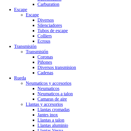
Carburation
Escape
Escape
Diversos
Silenciadores
Tubos de escape
Colliers
Ecrous
Transmisión
Transmisión
Coronas
Piñones
Diversos transmision
Cadenas
Rueda
Neumaticos y accesorios
Neumaticos
Neumaticos a talon
Camaras de aire
Llantas y accesorios
Llantas cromadas
Jantes inox
Llantas a talon
Llantas aluminio
Llantas Vespa