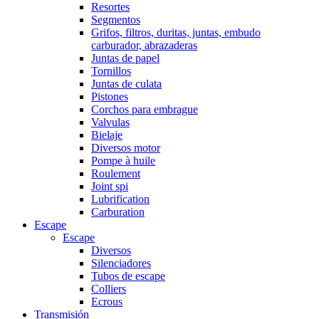
Resortes
Segmentos
Grifos, filtros, duritas, juntas, embudo
carburador, abrazaderas
Juntas de papel
Tornillos
Juntas de culata
Pistones
Corchos para embrague
Valvulas
Bielaje
Diversos motor
Pompe à huile
Roulement
Joint spi
Lubrification
Carburation
Escape
Escape
Diversos
Silenciadores
Tubos de escape
Colliers
Ecrous
Transmisión