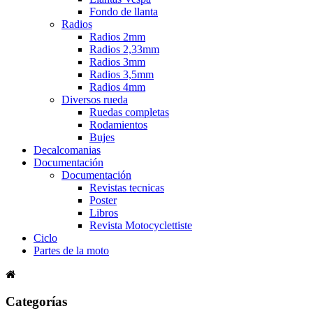
Fondo de llanta
Radios
Radios 2mm
Radios 2,33mm
Radios 3mm
Radios 3,5mm
Radios 4mm
Diversos rueda
Ruedas completas
Rodamientos
Bujes
Decalcomanias
Documentación
Documentación
Revistas tecnicas
Poster
Libros
Revista Motocyclettiste
Ciclo
Partes de la moto
Categorías