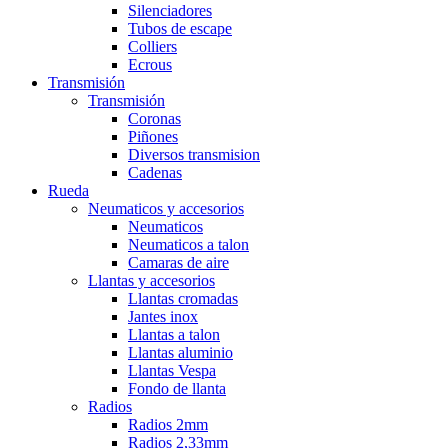
Silenciadores
Tubos de escape
Colliers
Ecrous
Transmisión
Transmisión
Coronas
Piñones
Diversos transmision
Cadenas
Rueda
Neumaticos y accesorios
Neumaticos
Neumaticos a talon
Camaras de aire
Llantas y accesorios
Llantas cromadas
Jantes inox
Llantas a talon
Llantas aluminio
Llantas Vespa
Fondo de llanta
Radios
Radios 2mm
Radios 2,33mm