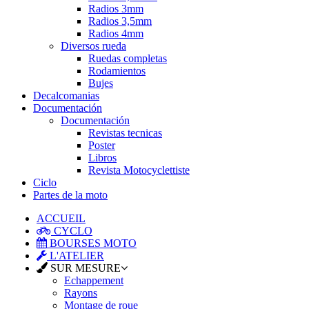
Radios 3mm
Radios 3,5mm
Radios 4mm
Diversos rueda
Ruedas completas
Rodamientos
Bujes
Decalcomanias
Documentación
Documentación
Revistas tecnicas
Poster
Libros
Revista Motocyclettiste
Ciclo
Partes de la moto
ACCUEIL
CYCLO
BOURSES MOTO
L'ATELIER
SUR MESURE
Echappement
Rayons
Montage de roue