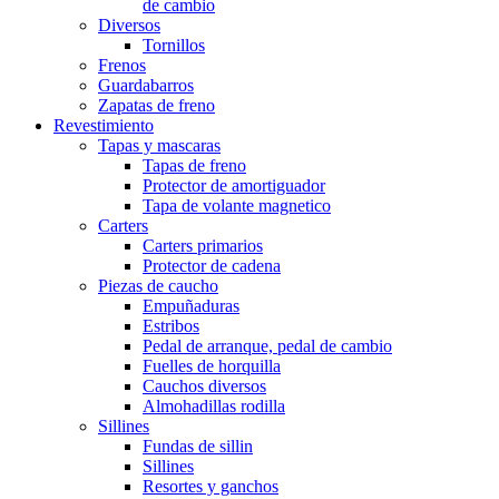
de cambio
Diversos
Tornillos
Frenos
Guardabarros
Zapatas de freno
Revestimiento
Tapas y mascaras
Tapas de freno
Protector de amortiguador
Tapa de volante magnetico
Carters
Carters primarios
Protector de cadena
Piezas de caucho
Empuñaduras
Estribos
Pedal de arranque, pedal de cambio
Fuelles de horquilla
Cauchos diversos
Almohadillas rodilla
Sillines
Fundas de sillin
Sillines
Resortes y ganchos