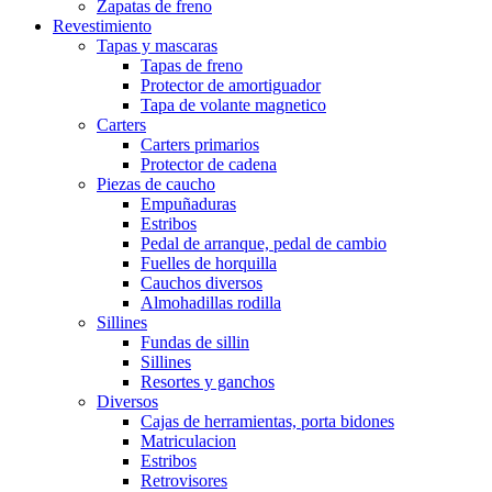
Zapatas de freno
Revestimiento
Tapas y mascaras
Tapas de freno
Protector de amortiguador
Tapa de volante magnetico
Carters
Carters primarios
Protector de cadena
Piezas de caucho
Empuñaduras
Estribos
Pedal de arranque, pedal de cambio
Fuelles de horquilla
Cauchos diversos
Almohadillas rodilla
Sillines
Fundas de sillin
Sillines
Resortes y ganchos
Diversos
Cajas de herramientas, porta bidones
Matriculacion
Estribos
Retrovisores