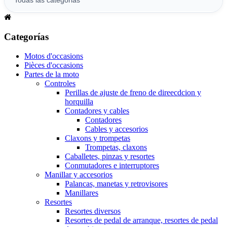
Categorías
Motos d'occasions
Pièces d'occasions
Partes de la moto
Controles
Perillas de ajuste de freno de direecdcion y
horquilla
Contadores y cables
Contadores
Cables y accesorios
Claxons y trompetas
Trompetas, claxons
Caballetes, pinzas y resortes
Conmutadores e interruptores
Manillar y accesorios
Palancas, manetas y retrovisores
Manillares
Resortes
Resortes diversos
Resortes de pedal de arranque, resortes de pedal