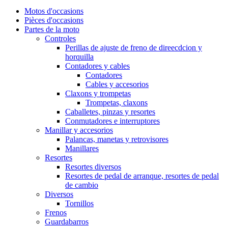
Motos d'occasions
Pièces d'occasions
Partes de la moto
Controles
Perillas de ajuste de freno de direecdcion y
horquilla
Contadores y cables
Contadores
Cables y accesorios
Claxons y trompetas
Trompetas, claxons
Caballetes, pinzas y resortes
Conmutadores e interruptores
Manillar y accesorios
Palancas, manetas y retrovisores
Manillares
Resortes
Resortes diversos
Resortes de pedal de arranque, resortes de pedal
de cambio
Diversos
Tornillos
Frenos
Guardabarros