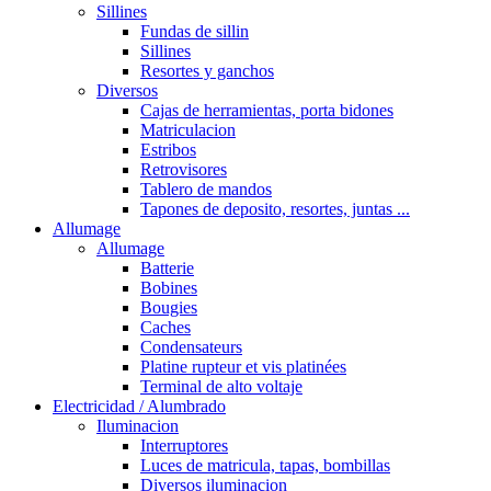
Sillines
Fundas de sillin
Sillines
Resortes y ganchos
Diversos
Cajas de herramientas, porta bidones
Matriculacion
Estribos
Retrovisores
Tablero de mandos
Tapones de deposito, resortes, juntas ...
Allumage
Allumage
Batterie
Bobines
Bougies
Caches
Condensateurs
Platine rupteur et vis platinées
Terminal de alto voltaje
Electricidad / Alumbrado
Iluminacion
Interruptores
Luces de matricula, tapas, bombillas
Diversos iluminacion