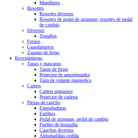
Manillares
Resortes
Resortes diversos
Resortes de pedal de arranque, resortes de pedal
de cambio
Diversos
Tornillos
Frenos
Guardabarros
Zapatas de freno
Revestimiento
Tapas y mascaras
Tapas de freno
Protector de amortiguador
Tapa de volante magnetico
Carters
Carters primarios
Protector de cadena
Piezas de caucho
Empuñaduras
Estribos
Pedal de arranque, pedal de cambio
Fuelles de horquilla
Cauchos diversos
Almohadillas rodilla