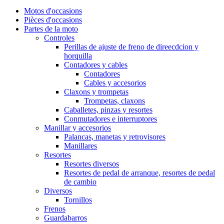
Motos d'occasions
Pièces d'occasions
Partes de la moto
Controles
Perillas de ajuste de freno de direecdcion y
horquilla
Contadores y cables
Contadores
Cables y accesorios
Claxons y trompetas
Trompetas, claxons
Caballetes, pinzas y resortes
Conmutadores e interruptores
Manillar y accesorios
Palancas, manetas y retrovisores
Manillares
Resortes
Resortes diversos
Resortes de pedal de arranque, resortes de pedal
de cambio
Diversos
Tornillos
Frenos
Guardabarros