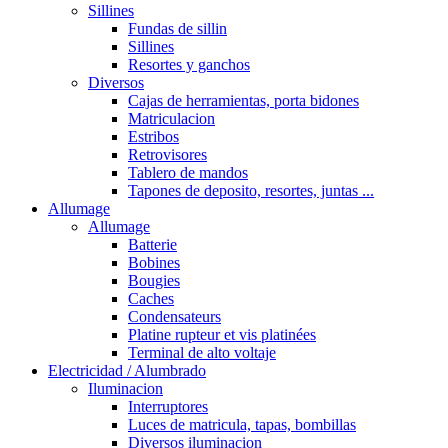
Sillines
Fundas de sillin
Sillines
Resortes y ganchos
Diversos
Cajas de herramientas, porta bidones
Matriculacion
Estribos
Retrovisores
Tablero de mandos
Tapones de deposito, resortes, juntas ...
Allumage
Allumage
Batterie
Bobines
Bougies
Caches
Condensateurs
Platine rupteur et vis platinées
Terminal de alto voltaje
Electricidad / Alumbrado
Iluminacion
Interruptores
Luces de matricula, tapas, bombillas
Diversos iluminacion