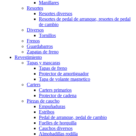
Manillares
Resortes
Resortes diversos
Resortes de pedal de arranque, resortes de pedal
de cambio
Diversos
Tornillos
Frenos
Guardabarros
Zapatas de freno
Revestimiento
Tapas y mascaras
Tapas de freno
Protector de amortiguador
Tapa de volante magnetico
Carters
Carters primarios
Protector de cadena
Piezas de caucho
Empuñaduras
Estribos
Pedal de arranque, pedal de cambio
Fuelles de horquilla
Cauchos diversos
Almohadillas rodilla