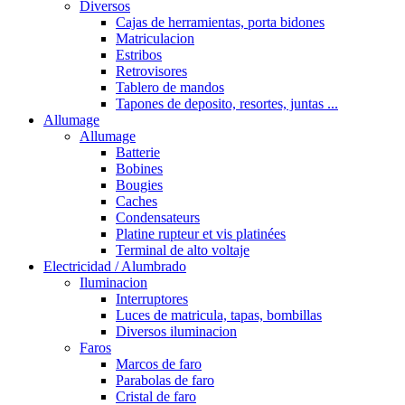
Diversos
Cajas de herramientas, porta bidones
Matriculacion
Estribos
Retrovisores
Tablero de mandos
Tapones de deposito, resortes, juntas ...
Allumage
Allumage
Batterie
Bobines
Bougies
Caches
Condensateurs
Platine rupteur et vis platinées
Terminal de alto voltaje
Electricidad / Alumbrado
Iluminacion
Interruptores
Luces de matricula, tapas, bombillas
Diversos iluminacion
Faros
Marcos de faro
Parabolas de faro
Cristal de faro