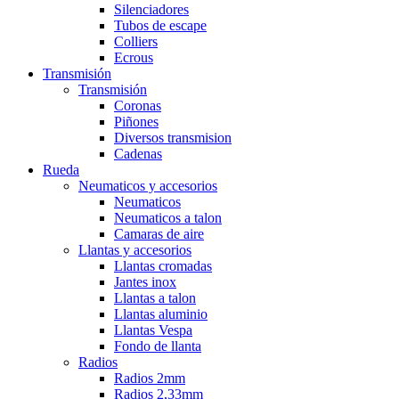
Silenciadores
Tubos de escape
Colliers
Ecrous
Transmisión
Transmisión
Coronas
Piñones
Diversos transmision
Cadenas
Rueda
Neumaticos y accesorios
Neumaticos
Neumaticos a talon
Camaras de aire
Llantas y accesorios
Llantas cromadas
Jantes inox
Llantas a talon
Llantas aluminio
Llantas Vespa
Fondo de llanta
Radios
Radios 2mm
Radios 2,33mm