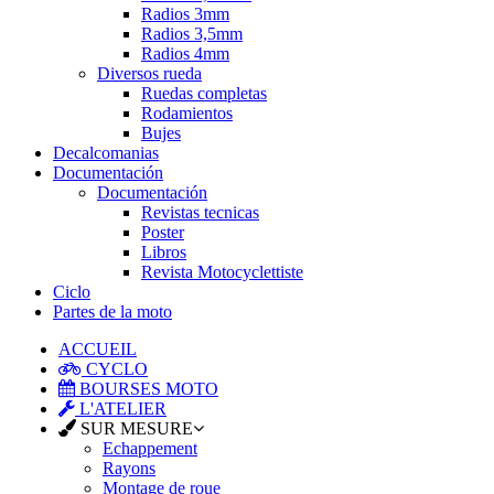
Radios 3mm
Radios 3,5mm
Radios 4mm
Diversos rueda
Ruedas completas
Rodamientos
Bujes
Decalcomanias
Documentación
Documentación
Revistas tecnicas
Poster
Libros
Revista Motocyclettiste
Ciclo
Partes de la moto
ACCUEIL
CYCLO
BOURSES MOTO
L'ATELIER
SUR MESURE
Echappement
Rayons
Montage de roue