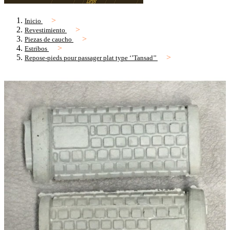
Inicio
Revestimiento
Piezas de caucho
Estribos
Repose-pieds pour passager plat type ‘’Tansad’’