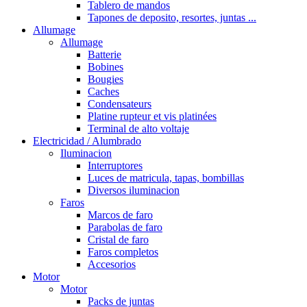
Tablero de mandos
Tapones de deposito, resortes, juntas ...
Allumage
Allumage
Batterie
Bobines
Bougies
Caches
Condensateurs
Platine rupteur et vis platinées
Terminal de alto voltaje
Electricidad / Alumbrado
Iluminacion
Interruptores
Luces de matricula, tapas, bombillas
Diversos iluminacion
Faros
Marcos de faro
Parabolas de faro
Cristal de faro
Faros completos
Accesorios
Motor
Motor
Packs de juntas