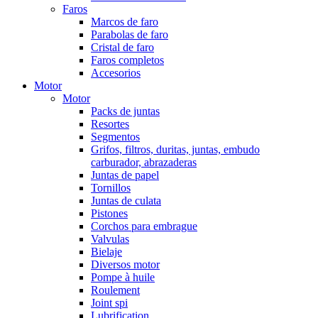
Faros
Marcos de faro
Parabolas de faro
Cristal de faro
Faros completos
Accesorios
Motor
Motor
Packs de juntas
Resortes
Segmentos
Grifos, filtros, duritas, juntas, embudo
carburador, abrazaderas
Juntas de papel
Tornillos
Juntas de culata
Pistones
Corchos para embrague
Valvulas
Bielaje
Diversos motor
Pompe à huile
Roulement
Joint spi
Lubrification