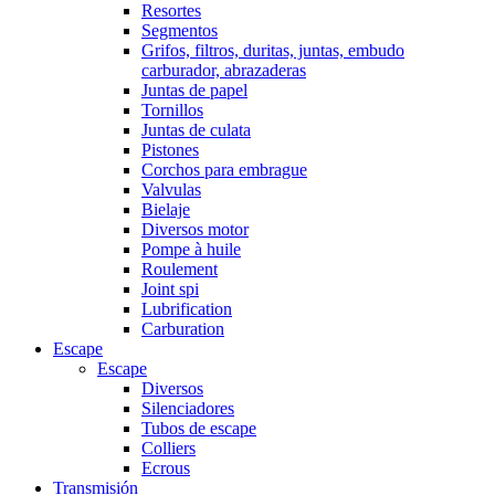
Resortes
Segmentos
Grifos, filtros, duritas, juntas, embudo
carburador, abrazaderas
Juntas de papel
Tornillos
Juntas de culata
Pistones
Corchos para embrague
Valvulas
Bielaje
Diversos motor
Pompe à huile
Roulement
Joint spi
Lubrification
Carburation
Escape
Escape
Diversos
Silenciadores
Tubos de escape
Colliers
Ecrous
Transmisión