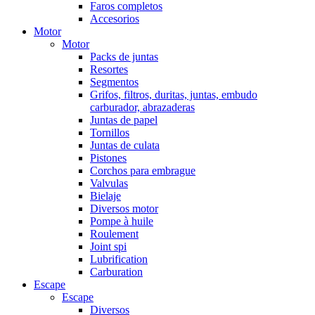
Faros completos
Accesorios
Motor
Motor
Packs de juntas
Resortes
Segmentos
Grifos, filtros, duritas, juntas, embudo
carburador, abrazaderas
Juntas de papel
Tornillos
Juntas de culata
Pistones
Corchos para embrague
Valvulas
Bielaje
Diversos motor
Pompe à huile
Roulement
Joint spi
Lubrification
Carburation
Escape
Escape
Diversos