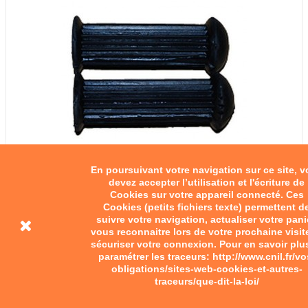
En poursuivant votre navigation sur ce site, 
devez accepter l’utilisation et l'écriture de
Cookies sur votre appareil connecté. Ces
Repose-pieds type Saroléa.
Cookies (petits fichiers texte) permettent d
suivre votre navigation, actualiser votre pani
vous reconnaitre lors de votre prochaine visit
12,00 €
sécuriser votre connexion. Pour en savoir plu
paramétrer les traceurs: http://www.cnil.fr/vo
Add to cart
obligations/sites-web-cookies-et-autres-
traceurs/que-dit-la-loi/