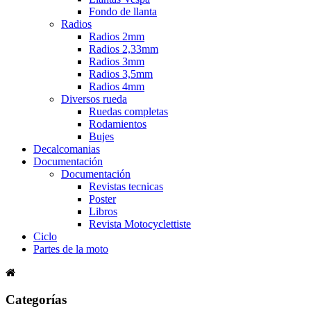
Fondo de llanta
Radios
Radios 2mm
Radios 2,33mm
Radios 3mm
Radios 3,5mm
Radios 4mm
Diversos rueda
Ruedas completas
Rodamientos
Bujes
Decalcomanias
Documentación
Documentación
Revistas tecnicas
Poster
Libros
Revista Motocyclettiste
Ciclo
Partes de la moto
Categorías