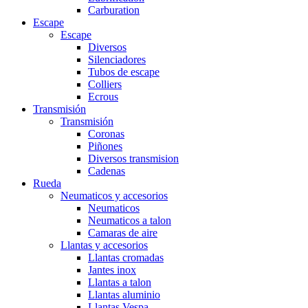
Carburation
Escape
Escape
Diversos
Silenciadores
Tubos de escape
Colliers
Ecrous
Transmisión
Transmisión
Coronas
Piñones
Diversos transmision
Cadenas
Rueda
Neumaticos y accesorios
Neumaticos
Neumaticos a talon
Camaras de aire
Llantas y accesorios
Llantas cromadas
Jantes inox
Llantas a talon
Llantas aluminio
Llantas Vespa