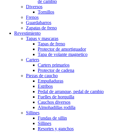
de cambio
Diversos
Tornillos
Frenos
Guardabarros
Zapatas de freno
Revestimiento
Tapas y mascaras
Tapas de freno
Protector de amortiguador
Tapa de volante magnetico
Carters
Carters primarios
Protector de cadena
Piezas de caucho
Empuñaduras
Estribos
Pedal de arranque, pedal de cambio
Fuelles de horquilla
Cauchos diversos
Almohadillas rodilla
Sillines
Fundas de sillin
Sillines
Resortes y ganchos