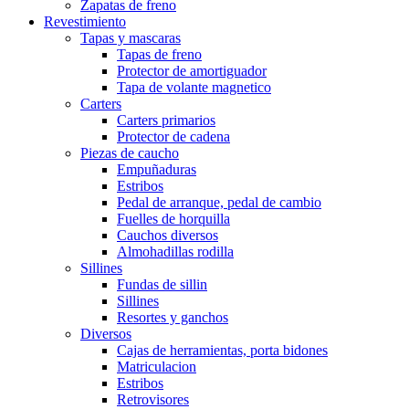
Zapatas de freno
Revestimiento
Tapas y mascaras
Tapas de freno
Protector de amortiguador
Tapa de volante magnetico
Carters
Carters primarios
Protector de cadena
Piezas de caucho
Empuñaduras
Estribos
Pedal de arranque, pedal de cambio
Fuelles de horquilla
Cauchos diversos
Almohadillas rodilla
Sillines
Fundas de sillin
Sillines
Resortes y ganchos
Diversos
Cajas de herramientas, porta bidones
Matriculacion
Estribos
Retrovisores