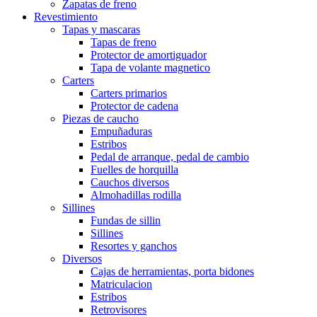
Zapatas de freno
Revestimiento
Tapas y mascaras
Tapas de freno
Protector de amortiguador
Tapa de volante magnetico
Carters
Carters primarios
Protector de cadena
Piezas de caucho
Empuñaduras
Estribos
Pedal de arranque, pedal de cambio
Fuelles de horquilla
Cauchos diversos
Almohadillas rodilla
Sillines
Fundas de sillin
Sillines
Resortes y ganchos
Diversos
Cajas de herramientas, porta bidones
Matriculacion
Estribos
Retrovisores