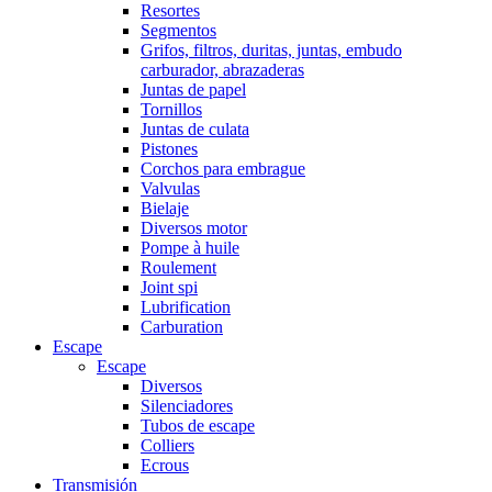
Resortes
Segmentos
Grifos, filtros, duritas, juntas, embudo
carburador, abrazaderas
Juntas de papel
Tornillos
Juntas de culata
Pistones
Corchos para embrague
Valvulas
Bielaje
Diversos motor
Pompe à huile
Roulement
Joint spi
Lubrification
Carburation
Escape
Escape
Diversos
Silenciadores
Tubos de escape
Colliers
Ecrous
Transmisión