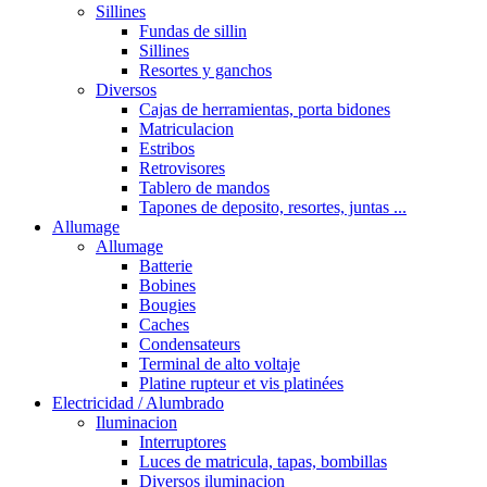
Sillines
Fundas de sillin
Sillines
Resortes y ganchos
Diversos
Cajas de herramientas, porta bidones
Matriculacion
Estribos
Retrovisores
Tablero de mandos
Tapones de deposito, resortes, juntas ...
Allumage
Allumage
Batterie
Bobines
Bougies
Caches
Condensateurs
Terminal de alto voltaje
Platine rupteur et vis platinées
Electricidad / Alumbrado
Iluminacion
Interruptores
Luces de matricula, tapas, bombillas
Diversos iluminacion