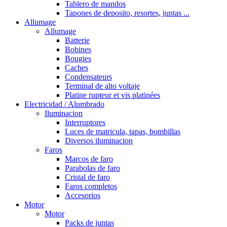
Tablero de mandos
Tapones de deposito, resortes, juntas ...
Allumage
Allumage
Batterie
Bobines
Bougies
Caches
Condensateurs
Terminal de alto voltaje
Platine rupteur et vis platinées
Electricidad / Alumbrado
Iluminacion
Interruptores
Luces de matricula, tapas, bombillas
Diversos iluminacion
Faros
Marcos de faro
Parabolas de faro
Cristal de faro
Faros completos
Accesorios
Motor
Motor
Packs de juntas