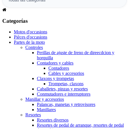
Categorías
Motos d'occasions
Pièces d'occasions
Partes de la moto
Controles
Perillas de ajuste de freno de direecdcion y
horquilla
Contadores y cables
Contadores
Cables y accesorios
Claxons y trompetas
Trompetas, claxons
Caballetes, pinzas y resortes
Conmutadores e interruptores
Manillar y accesorios
Palancas, manetas y retrovisores
Manillares
Resortes
Resortes diversos
Resortes de pedal de arranque, resortes de pedal