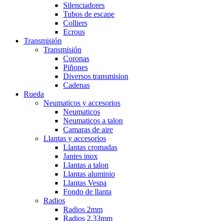
Silenciadores
Tubos de escape
Colliers
Ecrous
Transmisión
Transmisión
Coronas
Piñones
Diversos transmision
Cadenas
Rueda
Neumaticos y accesorios
Neumaticos
Neumaticos a talon
Camaras de aire
Llantas y accesorios
Llantas cromadas
Jantes inox
Llantas a talon
Llantas aluminio
Llantas Vespa
Fondo de llanta
Radios
Radios 2mm
Radios 2,33mm