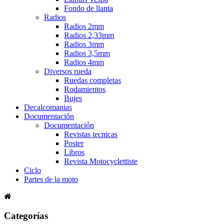
Fondo de llanta
Radios
Radios 2mm
Radios 2,33mm
Radios 3mm
Radios 3,5mm
Radios 4mm
Diversos rueda
Ruedas completas
Rodamientos
Bujes
Decalcomanias
Documentación
Documentación
Revistas tecnicas
Poster
Libros
Revista Motocyclettiste
Ciclo
Partes de la moto
Categorías