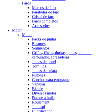
Faros
Marcos de faro
Parabolas de faro
Cristal de faro
Faros completos
Accesorios
Motor
Motor
Packs de juntas
Resortes
Segmentos
Grifos, filtros, duritas, juntas, embudo
carburador, abrazaderas
Juntas de papel
Tornillos
Juntas de culata
Pistones
Corchos para embrague
Valvulas
Bielaje
Diversos motor
Pompe à huile
Roulement
Joint spi
Lubrification