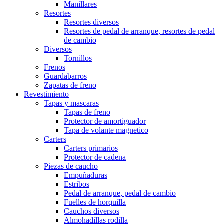
Manillares
Resortes
Resortes diversos
Resortes de pedal de arranque, resortes de pedal
de cambio
Diversos
Tornillos
Frenos
Guardabarros
Zapatas de freno
Revestimiento
Tapas y mascaras
Tapas de freno
Protector de amortiguador
Tapa de volante magnetico
Carters
Carters primarios
Protector de cadena
Piezas de caucho
Empuñaduras
Estribos
Pedal de arranque, pedal de cambio
Fuelles de horquilla
Cauchos diversos
Almohadillas rodilla