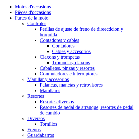
Motos d'occasions
Pièces d'occasions
Partes de la moto
Controles
Perillas de ajuste de freno de direecdcion y
horquilla
Contadores y cables
Contadores
Cables y accesorios
Claxons y trompetas
Trompetas, claxons
Caballetes, pinzas y resortes
Conmutadores e interruptores
Manillar y accesorios
Palancas, manetas y retrovisores
Manillares
Resortes
Resortes diversos
Resortes de pedal de arranque, resortes de pedal
de cambio
Diversos
Tornillos
Frenos
Guardabarros