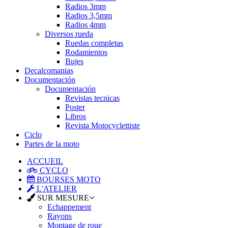
Radios 3mm
Radios 3,5mm
Radios 4mm
Diversos rueda
Ruedas completas
Rodamientos
Bujes
Decalcomanias
Documentación
Documentación
Revistas tecnicas
Poster
Libros
Revista Motocyclettiste
Ciclo
Partes de la moto
ACCUEIL
CYCLO
BOURSES MOTO
L'ATELIER
SUR MESURE
Echappement
Rayons
Montage de roue