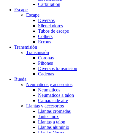
Carburation
Escape
Escape
Diversos
Silenciadores
Tubos de escape
Colliers
Ecrous
Transmisión
Transmisión
Coronas
Piñones
Diversos transmision
Cadenas
Rueda
Neumaticos y accesorios
Neumaticos
Neumaticos a talon
Camaras de aire
Llantas y accesorios
Llantas cromadas
Jantes inox
Llantas a talon
Llantas aluminio
Llantas Vespa