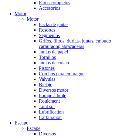
Faros completos
Accesorios
Motor
Motor
Packs de juntas
Resortes
Segmentos
Grifos, filtros, duritas, juntas, embudo
carburador, abrazaderas
Juntas de papel
Tornillos
Juntas de culata
Pistones
Corchos para embrague
Valvulas
Bielaje
Diversos motor
Pompe à huile
Roulement
Joint spi
Lubrification
Carburation
Escape
Escape
Diversos