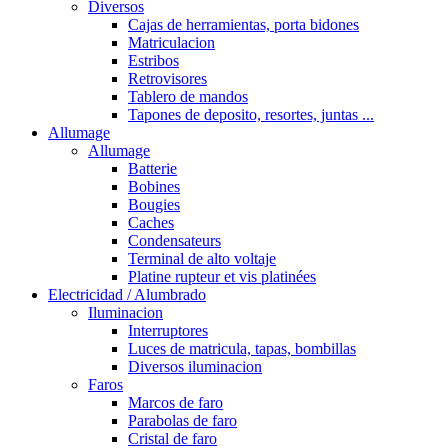
Diversos
Cajas de herramientas, porta bidones
Matriculacion
Estribos
Retrovisores
Tablero de mandos
Tapones de deposito, resortes, juntas ...
Allumage
Allumage
Batterie
Bobines
Bougies
Caches
Condensateurs
Terminal de alto voltaje
Platine rupteur et vis platinées
Electricidad / Alumbrado
Iluminacion
Interruptores
Luces de matricula, tapas, bombillas
Diversos iluminacion
Faros
Marcos de faro
Parabolas de faro
Cristal de faro