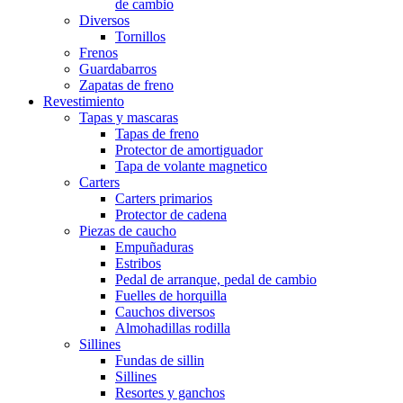
de cambio
Diversos
Tornillos
Frenos
Guardabarros
Zapatas de freno
Revestimiento
Tapas y mascaras
Tapas de freno
Protector de amortiguador
Tapa de volante magnetico
Carters
Carters primarios
Protector de cadena
Piezas de caucho
Empuñaduras
Estribos
Pedal de arranque, pedal de cambio
Fuelles de horquilla
Cauchos diversos
Almohadillas rodilla
Sillines
Fundas de sillin
Sillines
Resortes y ganchos