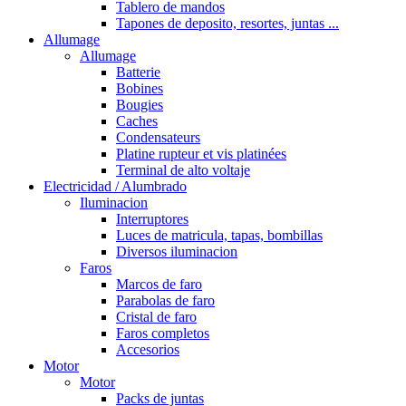
Tablero de mandos
Tapones de deposito, resortes, juntas ...
Allumage
Allumage
Batterie
Bobines
Bougies
Caches
Condensateurs
Platine rupteur et vis platinées
Terminal de alto voltaje
Electricidad / Alumbrado
Iluminacion
Interruptores
Luces de matricula, tapas, bombillas
Diversos iluminacion
Faros
Marcos de faro
Parabolas de faro
Cristal de faro
Faros completos
Accesorios
Motor
Motor
Packs de juntas