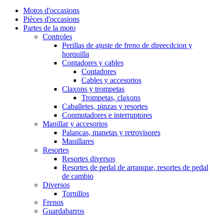
Motos d'occasions
Pièces d'occasions
Partes de la moto
Controles
Perillas de ajuste de freno de direecdcion y
horquilla
Contadores y cables
Contadores
Cables y accesorios
Claxons y trompetas
Trompetas, claxons
Caballetes, pinzas y resortes
Conmutadores e interruptores
Manillar y accesorios
Palancas, manetas y retrovisores
Manillares
Resortes
Resortes diversos
Resortes de pedal de arranque, resortes de pedal
de cambio
Diversos
Tornillos
Frenos
Guardabarros