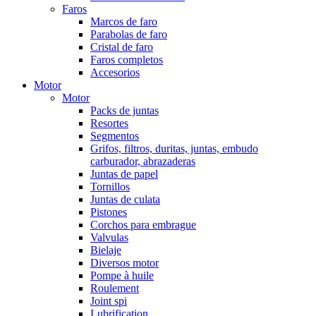
Faros
Marcos de faro
Parabolas de faro
Cristal de faro
Faros completos
Accesorios
Motor
Motor
Packs de juntas
Resortes
Segmentos
Grifos, filtros, duritas, juntas, embudo
carburador, abrazaderas
Juntas de papel
Tornillos
Juntas de culata
Pistones
Corchos para embrague
Valvulas
Bielaje
Diversos motor
Pompe à huile
Roulement
Joint spi
Lubrification