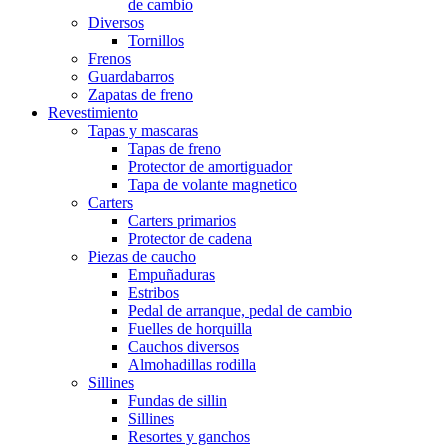
de cambio
Diversos
Tornillos
Frenos
Guardabarros
Zapatas de freno
Revestimiento
Tapas y mascaras
Tapas de freno
Protector de amortiguador
Tapa de volante magnetico
Carters
Carters primarios
Protector de cadena
Piezas de caucho
Empuñaduras
Estribos
Pedal de arranque, pedal de cambio
Fuelles de horquilla
Cauchos diversos
Almohadillas rodilla
Sillines
Fundas de sillin
Sillines
Resortes y ganchos