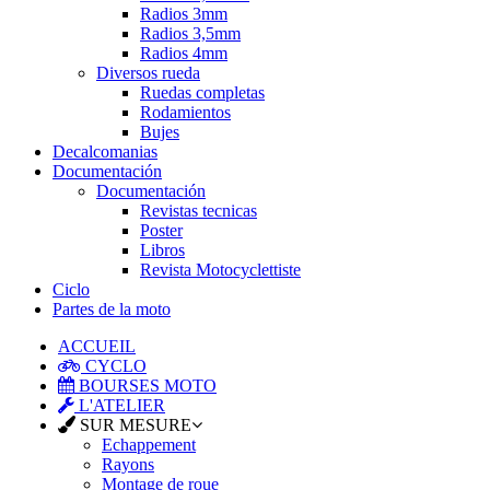
Radios 3mm
Radios 3,5mm
Radios 4mm
Diversos rueda
Ruedas completas
Rodamientos
Bujes
Decalcomanias
Documentación
Documentación
Revistas tecnicas
Poster
Libros
Revista Motocyclettiste
Ciclo
Partes de la moto
ACCUEIL
CYCLO
BOURSES MOTO
L'ATELIER
SUR MESURE
Echappement
Rayons
Montage de roue