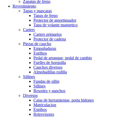
Zapatas de freno
Revestimiento
Tapas y mascaras
Tapas de freno
Protector de amortiguador
Tapa de volante magnetico
Carters
Carters primarios
Protector de cadena
Piezas de caucho
Empuñaduras
Estribos
Pedal de arranque, pedal de cambio
Fuelles de horquilla
Cauchos diversos
Almohadillas rodilla
Sillines
Fundas de sillin
Sillines
Resortes y ganchos
Diversos
Cajas de herramientas, porta bidones
Matriculacion
Estribos
Retrovisores