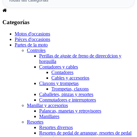
Categorías
Motos d'occasions
Pièces d'occasions
Partes de la moto
Controles
Perillas de ajuste de freno de direecdcion y
horquilla
Contadores y cables
Contadores
Cables y accesorios
Claxons y trompetas
Trompetas, claxons
Caballetes, pinzas y resortes
Conmutadores e interruptores
Manillar y accesorios
Palancas, manetas y retrovisores
Manillares
Resortes
Resortes diversos
Resortes de pedal de arranque, resortes de pedal