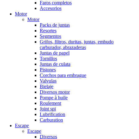
Faros completos
Accesorios
Motor
Motor
Packs de juntas
Resortes
Segmentos
Grifos, filtros, duritas, juntas, embudo
carburador, abrazaderas
Juntas de papel
Tornillos
Juntas de culata
Pistones
Corchos para embrague
Valvulas
Bielaje
Diversos motor
Pompe à huile
Roulement
Joint spi
Lubrification
Carburation
Escape
Escape
Diversos