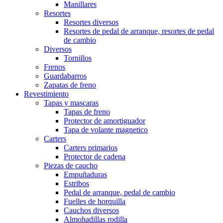
Manillares
Resortes
Resortes diversos
Resortes de pedal de arranque, resortes de pedal
de cambio
Diversos
Tornillos
Frenos
Guardabarros
Zapatas de freno
Revestimiento
Tapas y mascaras
Tapas de freno
Protector de amortiguador
Tapa de volante magnetico
Carters
Carters primarios
Protector de cadena
Piezas de caucho
Empuñaduras
Estribos
Pedal de arranque, pedal de cambio
Fuelles de horquilla
Cauchos diversos
Almohadillas rodilla