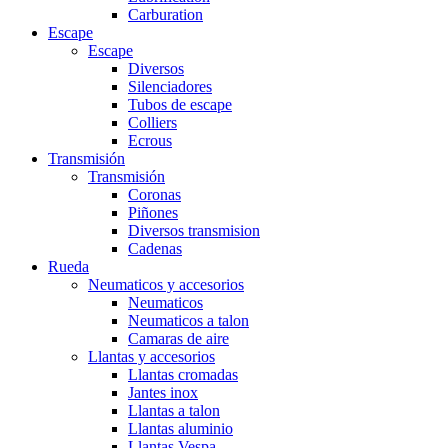
Carburation
Escape
Escape
Diversos
Silenciadores
Tubos de escape
Colliers
Ecrous
Transmisión
Transmisión
Coronas
Piñones
Diversos transmision
Cadenas
Rueda
Neumaticos y accesorios
Neumaticos
Neumaticos a talon
Camaras de aire
Llantas y accesorios
Llantas cromadas
Jantes inox
Llantas a talon
Llantas aluminio
Llantas Vespa