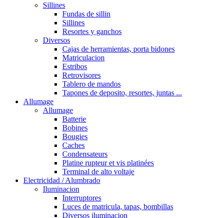
Sillines
Fundas de sillin
Sillines
Resortes y ganchos
Diversos
Cajas de herramientas, porta bidones
Matriculacion
Estribos
Retrovisores
Tablero de mandos
Tapones de deposito, resortes, juntas ...
Allumage
Allumage
Batterie
Bobines
Bougies
Caches
Condensateurs
Platine rupteur et vis platinées
Terminal de alto voltaje
Electricidad / Alumbrado
Iluminacion
Interruptores
Luces de matricula, tapas, bombillas
Diversos iluminacion