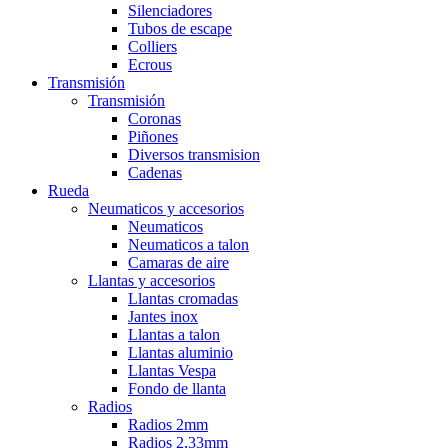
Silenciadores
Tubos de escape
Colliers
Ecrous
Transmisión
Transmisión
Coronas
Piñones
Diversos transmision
Cadenas
Rueda
Neumaticos y accesorios
Neumaticos
Neumaticos a talon
Camaras de aire
Llantas y accesorios
Llantas cromadas
Jantes inox
Llantas a talon
Llantas aluminio
Llantas Vespa
Fondo de llanta
Radios
Radios 2mm
Radios 2,33mm