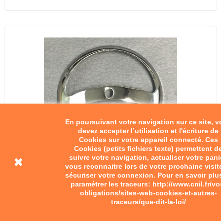
En poursuivant votre navigation sur ce site, 
devez accepter l’utilisation et l'écriture de
Cookies sur votre appareil connecté. Ces
Cookies (petits fichiers texte) permettent d
suivre votre navigation, actualiser votre pani
vous reconnaitre lors de votre prochaine visit
sécuriser votre connexion. Pour en savoir plu
paramétrer les traceurs: http://www.cnil.fr/vo
obligations/sites-web-cookies-et-autres-
traceurs/que-dit-la-loi/