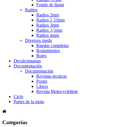
Fondo de llanta
Radios
Radios 2mm
Radios 2,33mm
Radios 3mm
Radios 3,5mm
Radios 4mm
Diversos rueda
Ruedas completas
Rodamientos
Bujes
Decalcomanias
Documentación
Documentación
Revistas tecnicas
Poster
Libros
Revista Motocyclettiste
Ciclo
Partes de la moto
Categorías