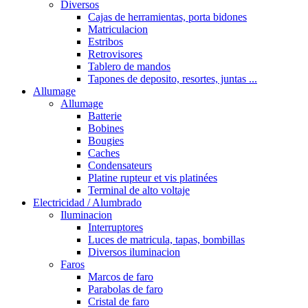
Diversos
Cajas de herramientas, porta bidones
Matriculacion
Estribos
Retrovisores
Tablero de mandos
Tapones de deposito, resortes, juntas ...
Allumage
Allumage
Batterie
Bobines
Bougies
Caches
Condensateurs
Platine rupteur et vis platinées
Terminal de alto voltaje
Electricidad / Alumbrado
Iluminacion
Interruptores
Luces de matricula, tapas, bombillas
Diversos iluminacion
Faros
Marcos de faro
Parabolas de faro
Cristal de faro