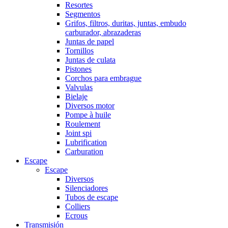
Resortes
Segmentos
Grifos, filtros, duritas, juntas, embudo
carburador, abrazaderas
Juntas de papel
Tornillos
Juntas de culata
Pistones
Corchos para embrague
Valvulas
Bielaje
Diversos motor
Pompe à huile
Roulement
Joint spi
Lubrification
Carburation
Escape
Escape
Diversos
Silenciadores
Tubos de escape
Colliers
Ecrous
Transmisión