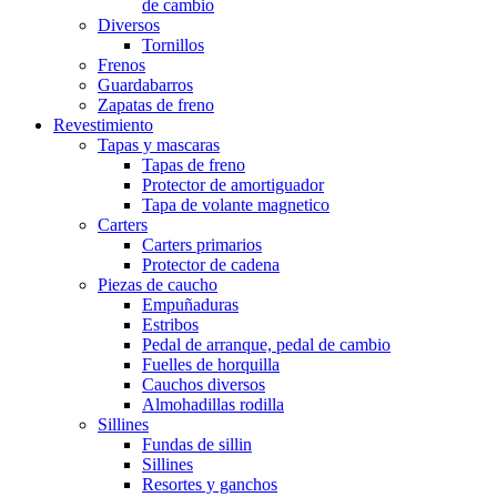
de cambio
Diversos
Tornillos
Frenos
Guardabarros
Zapatas de freno
Revestimiento
Tapas y mascaras
Tapas de freno
Protector de amortiguador
Tapa de volante magnetico
Carters
Carters primarios
Protector de cadena
Piezas de caucho
Empuñaduras
Estribos
Pedal de arranque, pedal de cambio
Fuelles de horquilla
Cauchos diversos
Almohadillas rodilla
Sillines
Fundas de sillin
Sillines
Resortes y ganchos