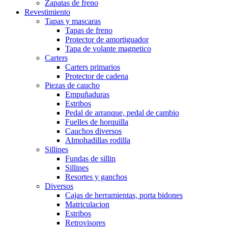
Zapatas de freno
Revestimiento
Tapas y mascaras
Tapas de freno
Protector de amortiguador
Tapa de volante magnetico
Carters
Carters primarios
Protector de cadena
Piezas de caucho
Empuñaduras
Estribos
Pedal de arranque, pedal de cambio
Fuelles de horquilla
Cauchos diversos
Almohadillas rodilla
Sillines
Fundas de sillin
Sillines
Resortes y ganchos
Diversos
Cajas de herramientas, porta bidones
Matriculacion
Estribos
Retrovisores