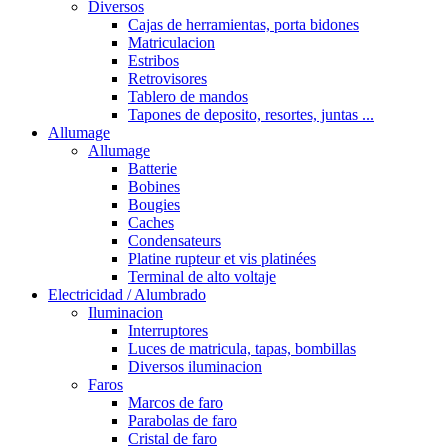
Diversos
Cajas de herramientas, porta bidones
Matriculacion
Estribos
Retrovisores
Tablero de mandos
Tapones de deposito, resortes, juntas ...
Allumage
Allumage
Batterie
Bobines
Bougies
Caches
Condensateurs
Platine rupteur et vis platinées
Terminal de alto voltaje
Electricidad / Alumbrado
Iluminacion
Interruptores
Luces de matricula, tapas, bombillas
Diversos iluminacion
Faros
Marcos de faro
Parabolas de faro
Cristal de faro