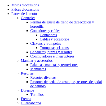
Motos d'occasions
Pièces d'occasions
Partes de la moto
Controles
Perillas de ajuste de freno de direecdcion y
horquilla
Contadores y cables
Contadores
Cables y accesorios
Claxons y trompetas
Trompetas, claxons
Caballetes, pinzas y resortes
Conmutadores e interruptores
Manillar y accesorios
Palancas, manetas y retrovisores
Manillares
Resortes
Resortes diversos
Resortes de pedal de arranque, resortes de pedal
de cambio
Diversos
Tornillos
Frenos
Guardabarros