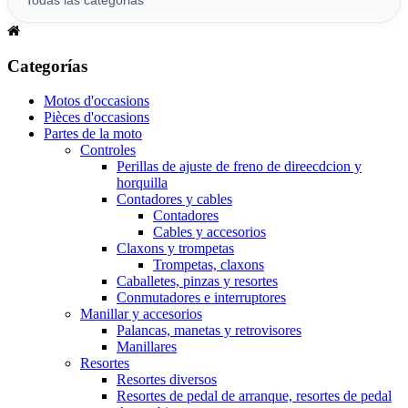
Categorías
Motos d'occasions
Pièces d'occasions
Partes de la moto
Controles
Perillas de ajuste de freno de direecdcion y
horquilla
Contadores y cables
Contadores
Cables y accesorios
Claxons y trompetas
Trompetas, claxons
Caballetes, pinzas y resortes
Conmutadores e interruptores
Manillar y accesorios
Palancas, manetas y retrovisores
Manillares
Resortes
Resortes diversos
Resortes de pedal de arranque, resortes de pedal