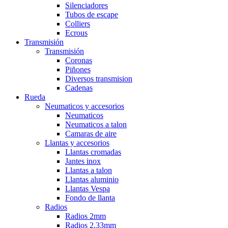
Silenciadores
Tubos de escape
Colliers
Ecrous
Transmisión
Transmisión
Coronas
Piñones
Diversos transmision
Cadenas
Rueda
Neumaticos y accesorios
Neumaticos
Neumaticos a talon
Camaras de aire
Llantas y accesorios
Llantas cromadas
Jantes inox
Llantas a talon
Llantas aluminio
Llantas Vespa
Fondo de llanta
Radios
Radios 2mm
Radios 2,33mm