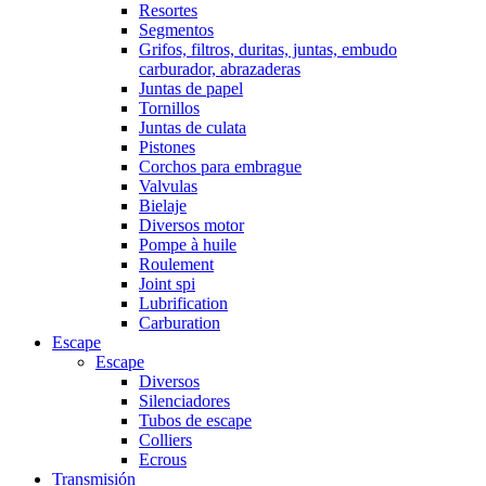
Resortes
Segmentos
Grifos, filtros, duritas, juntas, embudo
carburador, abrazaderas
Juntas de papel
Tornillos
Juntas de culata
Pistones
Corchos para embrague
Valvulas
Bielaje
Diversos motor
Pompe à huile
Roulement
Joint spi
Lubrification
Carburation
Escape
Escape
Diversos
Silenciadores
Tubos de escape
Colliers
Ecrous
Transmisión