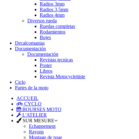
Radios 3mm
Radios 3,5mm
Radios 4mm
Diversos rueda
Ruedas completas
Rodamientos
Bujes
Decalcomanias
Documentación
Documentación
Revistas tecnicas
Poster
Libros
Revista Motocyclettiste
Ciclo
Partes de la moto
ACCUEIL
CYCLO
BOURSES MOTO
L'ATELIER
SUR MESURE
Echappement
Rayons
Montage de roue