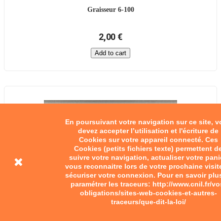
Graisseur 6-100
2,00 €
Add to cart
En poursuivant votre navigation sur ce site, 
devez accepter l’utilisation et l'écriture de
Cookies sur votre appareil connecté. Ces
Cookies (petits fichiers texte) permettent d
suivre votre navigation, actualiser votre pani
vous reconnaitre lors de votre prochaine visit
sécuriser votre connexion. Pour en savoir plu
paramétrer les traceurs: http://www.cnil.fr/vo
obligations/sites-web-cookies-et-autres-
traceurs/que-dit-la-loi/