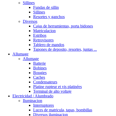
Sillines
Fundas de sillin
Sillines
Resortes y ganchos
Diversos
Cajas de herramientas, porta bidones
Matriculacion
Estribos
Retrovisores
Tablero de mandos
Tapones de deposito, resortes, juntas ...
Allumage
Allumage
Batterie
Bobines
Bougies
Caches
Condensateurs
Platine rupteur et vis platinées
Terminal de alto voltaje
Electricidad / Alumbrado
Iluminacion
Interruptores
Luces de matricula, tapas, bombillas
Diversos iluminacion