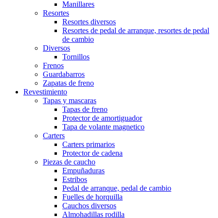
Manillares
Resortes
Resortes diversos
Resortes de pedal de arranque, resortes de pedal
de cambio
Diversos
Tornillos
Frenos
Guardabarros
Zapatas de freno
Revestimiento
Tapas y mascaras
Tapas de freno
Protector de amortiguador
Tapa de volante magnetico
Carters
Carters primarios
Protector de cadena
Piezas de caucho
Empuñaduras
Estribos
Pedal de arranque, pedal de cambio
Fuelles de horquilla
Cauchos diversos
Almohadillas rodilla