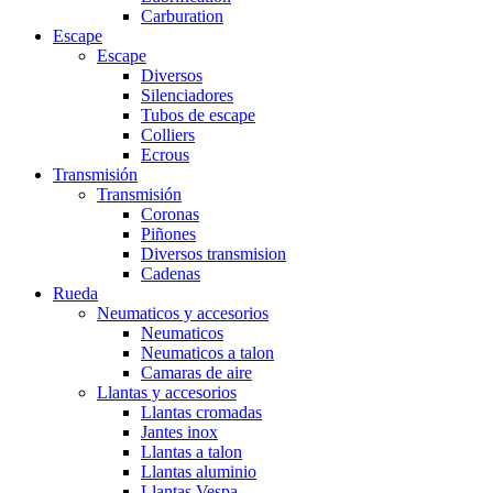
Carburation
Escape
Escape
Diversos
Silenciadores
Tubos de escape
Colliers
Ecrous
Transmisión
Transmisión
Coronas
Piñones
Diversos transmision
Cadenas
Rueda
Neumaticos y accesorios
Neumaticos
Neumaticos a talon
Camaras de aire
Llantas y accesorios
Llantas cromadas
Jantes inox
Llantas a talon
Llantas aluminio
Llantas Vespa