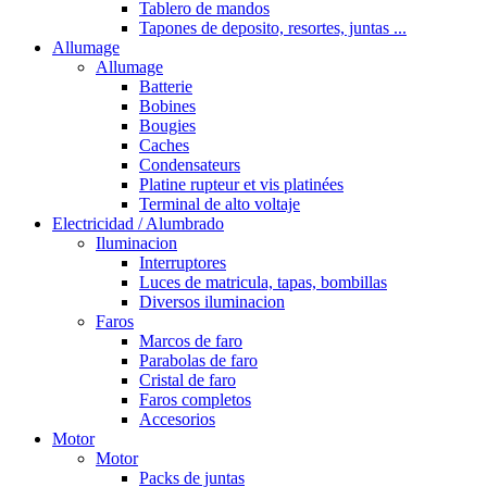
Tablero de mandos
Tapones de deposito, resortes, juntas ...
Allumage
Allumage
Batterie
Bobines
Bougies
Caches
Condensateurs
Platine rupteur et vis platinées
Terminal de alto voltaje
Electricidad / Alumbrado
Iluminacion
Interruptores
Luces de matricula, tapas, bombillas
Diversos iluminacion
Faros
Marcos de faro
Parabolas de faro
Cristal de faro
Faros completos
Accesorios
Motor
Motor
Packs de juntas