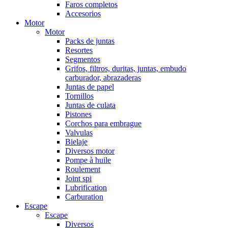
Faros completos
Accesorios
Motor
Motor
Packs de juntas
Resortes
Segmentos
Grifos, filtros, duritas, juntas, embudo
carburador, abrazaderas
Juntas de papel
Tornillos
Juntas de culata
Pistones
Corchos para embrague
Valvulas
Bielaje
Diversos motor
Pompe à huile
Roulement
Joint spi
Lubrification
Carburation
Escape
Escape
Diversos