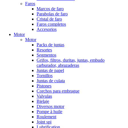
Faros
Marcos de faro
Parabolas de faro
Cristal de faro
Faros completos
Accesorios
Motor
Motor
Packs de juntas
Resortes
Segmentos
Grifos, filtros, duritas, juntas, embudo
carburador, abrazaderas
Juntas de papel
Tornillos
Juntas de culata
Pistones
Corchos para embrague
Valvulas
Bielaje
Diversos motor
Pompe à huile
Roulement
Joint spi
Lubrification