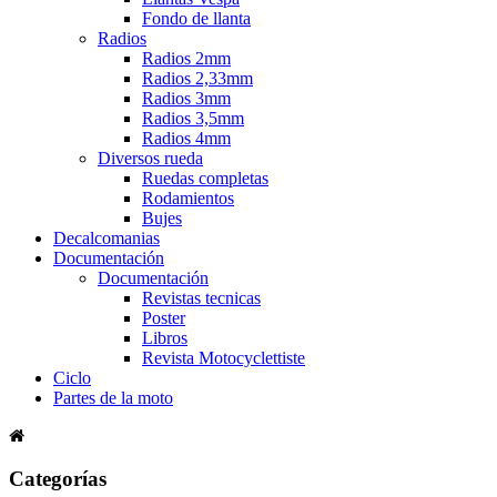
Fondo de llanta
Radios
Radios 2mm
Radios 2,33mm
Radios 3mm
Radios 3,5mm
Radios 4mm
Diversos rueda
Ruedas completas
Rodamientos
Bujes
Decalcomanias
Documentación
Documentación
Revistas tecnicas
Poster
Libros
Revista Motocyclettiste
Ciclo
Partes de la moto
Categorías