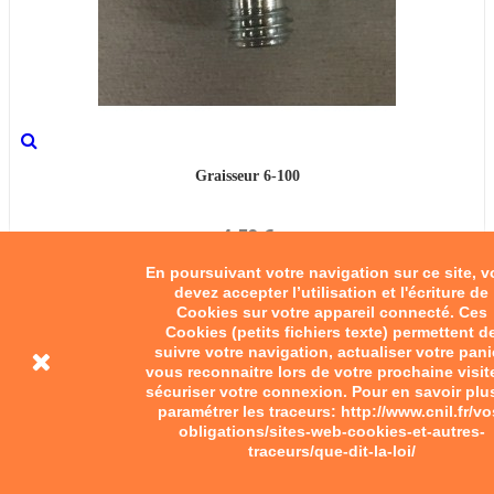
Graisseur 6-100
4,50 €
En poursuivant votre navigation sur ce site, 
Add to cart
devez accepter l’utilisation et l'écriture de
Cookies sur votre appareil connecté. Ces
Cookies (petits fichiers texte) permettent d
suivre votre navigation, actualiser votre pani
vous reconnaitre lors de votre prochaine visit
sécuriser votre connexion. Pour en savoir plu
paramétrer les traceurs: http://www.cnil.fr/vo
obligations/sites-web-cookies-et-autres-
traceurs/que-dit-la-loi/