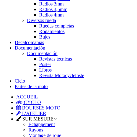
Radios 3mm
Radios 3,5mm
Radios 4mm
Diversos rueda
Ruedas completas
Rodamientos
Bujes
Decalcomanias
Documentación
Documentación
Revistas tecnicas
Poster
Libros
Revista Motocyclettiste
Ciclo
Partes de la moto
ACCUEIL
CYCLO
BOURSES MOTO
L'ATELIER
SUR MESURE
Echappement
Rayons
Montage de roue