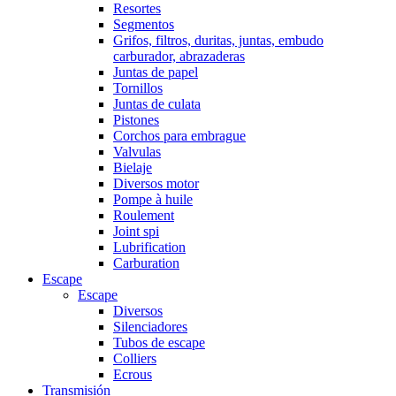
Resortes
Segmentos
Grifos, filtros, duritas, juntas, embudo
carburador, abrazaderas
Juntas de papel
Tornillos
Juntas de culata
Pistones
Corchos para embrague
Valvulas
Bielaje
Diversos motor
Pompe à huile
Roulement
Joint spi
Lubrification
Carburation
Escape
Escape
Diversos
Silenciadores
Tubos de escape
Colliers
Ecrous
Transmisión