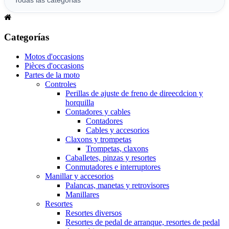
Categorías
Motos d'occasions
Pièces d'occasions
Partes de la moto
Controles
Perillas de ajuste de freno de direecdcion y
horquilla
Contadores y cables
Contadores
Cables y accesorios
Claxons y trompetas
Trompetas, claxons
Caballetes, pinzas y resortes
Conmutadores e interruptores
Manillar y accesorios
Palancas, manetas y retrovisores
Manillares
Resortes
Resortes diversos
Resortes de pedal de arranque, resortes de pedal