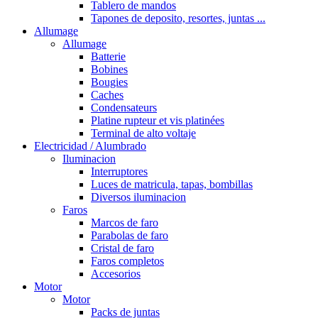
Tablero de mandos
Tapones de deposito, resortes, juntas ...
Allumage
Allumage
Batterie
Bobines
Bougies
Caches
Condensateurs
Platine rupteur et vis platinées
Terminal de alto voltaje
Electricidad / Alumbrado
Iluminacion
Interruptores
Luces de matricula, tapas, bombillas
Diversos iluminacion
Faros
Marcos de faro
Parabolas de faro
Cristal de faro
Faros completos
Accesorios
Motor
Motor
Packs de juntas