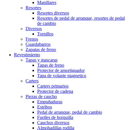
Manillares
Resortes
Resortes diversos
Resortes de pedal de arranque, resortes de pedal
de cambio
Diversos
Tornillos
Frenos
Guardabarros
Zapatas de freno
Revestimiento
Tapas y mascaras
Tapas de freno
Protector de amortiguador
Tapa de volante magnetico
Carters
Carters primarios
Protector de cadena
Piezas de caucho
Empuñaduras
Estribos
Pedal de arranque, pedal de cambio
Fuelles de horquilla
Cauchos diversos
Almohadillas rodilla