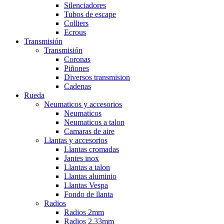
Silenciadores
Tubos de escape
Colliers
Ecrous
Transmisión
Transmisión
Coronas
Piñones
Diversos transmision
Cadenas
Rueda
Neumaticos y accesorios
Neumaticos
Neumaticos a talon
Camaras de aire
Llantas y accesorios
Llantas cromadas
Jantes inox
Llantas a talon
Llantas aluminio
Llantas Vespa
Fondo de llanta
Radios
Radios 2mm
Radios 2,33mm