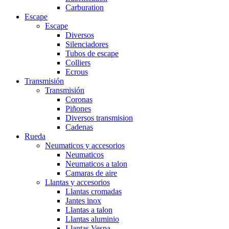
Carburation
Escape
Escape
Diversos
Silenciadores
Tubos de escape
Colliers
Ecrous
Transmisión
Transmisión
Coronas
Piñones
Diversos transmision
Cadenas
Rueda
Neumaticos y accesorios
Neumaticos
Neumaticos a talon
Camaras de aire
Llantas y accesorios
Llantas cromadas
Jantes inox
Llantas a talon
Llantas aluminio
Llantas Vespa