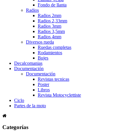
Fondo de llanta
Radios
Radios 2mm
Radios 2,33mm
Radios 3mm
Radios 3,5mm
Radios 4mm
Diversos rueda
Ruedas completas
Rodamientos
Bujes
Decalcomanias
Documentación
Documentación
Revistas tecnicas
Poster
Libros
Revista Motocyclettiste
Ciclo
Partes de la moto
Categorías