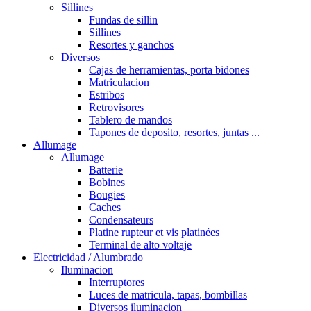
Sillines
Fundas de sillin
Sillines
Resortes y ganchos
Diversos
Cajas de herramientas, porta bidones
Matriculacion
Estribos
Retrovisores
Tablero de mandos
Tapones de deposito, resortes, juntas ...
Allumage
Allumage
Batterie
Bobines
Bougies
Caches
Condensateurs
Platine rupteur et vis platinées
Terminal de alto voltaje
Electricidad / Alumbrado
Iluminacion
Interruptores
Luces de matricula, tapas, bombillas
Diversos iluminacion