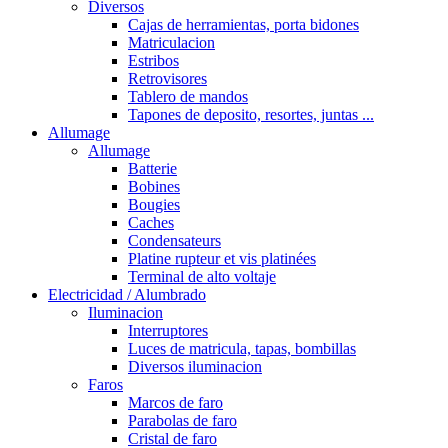
Diversos
Cajas de herramientas, porta bidones
Matriculacion
Estribos
Retrovisores
Tablero de mandos
Tapones de deposito, resortes, juntas ...
Allumage
Allumage
Batterie
Bobines
Bougies
Caches
Condensateurs
Platine rupteur et vis platinées
Terminal de alto voltaje
Electricidad / Alumbrado
Iluminacion
Interruptores
Luces de matricula, tapas, bombillas
Diversos iluminacion
Faros
Marcos de faro
Parabolas de faro
Cristal de faro