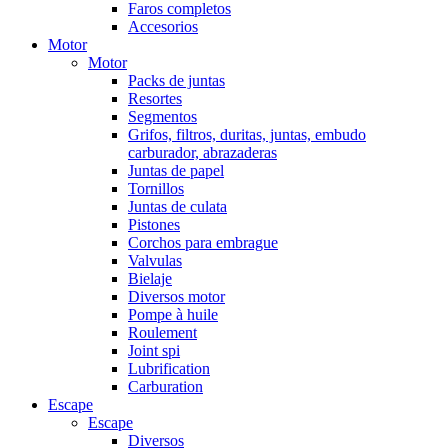
Faros completos
Accesorios
Motor
Motor
Packs de juntas
Resortes
Segmentos
Grifos, filtros, duritas, juntas, embudo
carburador, abrazaderas
Juntas de papel
Tornillos
Juntas de culata
Pistones
Corchos para embrague
Valvulas
Bielaje
Diversos motor
Pompe à huile
Roulement
Joint spi
Lubrification
Carburation
Escape
Escape
Diversos