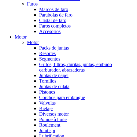
Faros
Marcos de faro
Parabolas de faro
Cristal de faro
Faros completos
Accesorios
Motor
Motor
Packs de juntas
Resortes
Segmentos
Grifos, filtros, duritas, juntas, embudo
carburador, abrazaderas
Juntas de papel
Tornillos
Juntas de culata
Pistones
Corchos para embrague
Valvulas
Bielaje
Diversos motor
Pompe à huile
Roulement
Joint spi
Lubrification