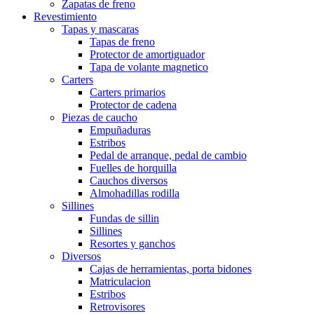
Zapatas de freno
Revestimiento
Tapas y mascaras
Tapas de freno
Protector de amortiguador
Tapa de volante magnetico
Carters
Carters primarios
Protector de cadena
Piezas de caucho
Empuñaduras
Estribos
Pedal de arranque, pedal de cambio
Fuelles de horquilla
Cauchos diversos
Almohadillas rodilla
Sillines
Fundas de sillin
Sillines
Resortes y ganchos
Diversos
Cajas de herramientas, porta bidones
Matriculacion
Estribos
Retrovisores