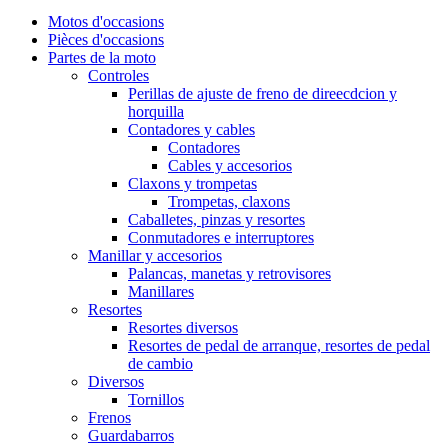
Motos d'occasions
Pièces d'occasions
Partes de la moto
Controles
Perillas de ajuste de freno de direecdcion y
horquilla
Contadores y cables
Contadores
Cables y accesorios
Claxons y trompetas
Trompetas, claxons
Caballetes, pinzas y resortes
Conmutadores e interruptores
Manillar y accesorios
Palancas, manetas y retrovisores
Manillares
Resortes
Resortes diversos
Resortes de pedal de arranque, resortes de pedal
de cambio
Diversos
Tornillos
Frenos
Guardabarros