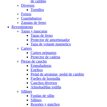
de cambio
Diversos
Tornillos
Frenos
Guardabarros
Zapatas de freno
Revestimiento
Tapas y mascaras
Tapas de freno
Protector de amortiguador
Tapa de volante magnetico
Carters
Carters primarios
Protector de cadena
Piezas de caucho
Empuñaduras
Estribos
Pedal de arranque, pedal de cambio
Fuelles de horquilla
Cauchos diversos
Almohadillas rodilla
Sillines
Fundas de sillin
Sillines
Resortes y ganchos