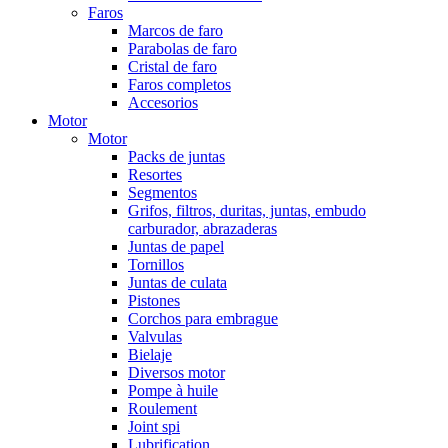
Faros
Marcos de faro
Parabolas de faro
Cristal de faro
Faros completos
Accesorios
Motor
Motor
Packs de juntas
Resortes
Segmentos
Grifos, filtros, duritas, juntas, embudo
carburador, abrazaderas
Juntas de papel
Tornillos
Juntas de culata
Pistones
Corchos para embrague
Valvulas
Bielaje
Diversos motor
Pompe à huile
Roulement
Joint spi
Lubrification