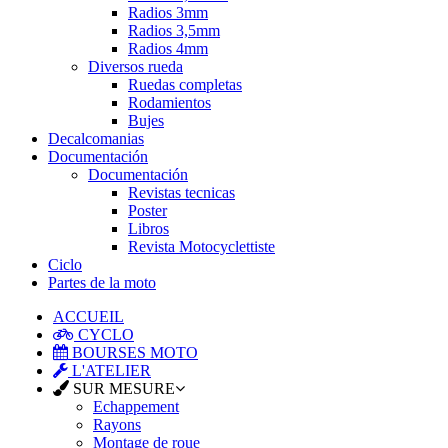
Radios 3mm
Radios 3,5mm
Radios 4mm
Diversos rueda
Ruedas completas
Rodamientos
Bujes
Decalcomanias
Documentación
Documentación
Revistas tecnicas
Poster
Libros
Revista Motocyclettiste
Ciclo
Partes de la moto
ACCUEIL
CYCLO
BOURSES MOTO
L'ATELIER
SUR MESURE
Echappement
Rayons
Montage de roue