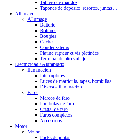
Tablero de mandos
Tapones de deposito, resortes, juntas ...
Allumage
Allumage
Batterie
Bobines
Bougies
Caches
Condensateurs
Platine rupteur et vis platinées
Terminal de alto voltaje
Electricidad / Alumbrado
Iluminacion
Interruptores
Luces de matricula, tapas, bombillas
Diversos iluminacion
Faros
Marcos de faro
Parabolas de faro
Cristal de faro
Faros completos
Accesorios
Motor
Motor
Packs de juntas