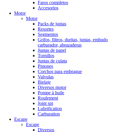
Faros completos
Accesorios
Motor
Motor
Packs de juntas
Resortes
Segmentos
Grifos, filtros, duritas, juntas, embudo
carburador, abrazaderas
Juntas de papel
Tornillos
Juntas de culata
Pistones
Corchos para embrague
Valvulas
Bielaje
Diversos motor
Pompe à huile
Roulement
Joint spi
Lubrification
Carburation
Escape
Escape
Diversos