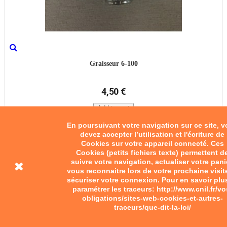
Graisseur 6-100
4,50 €
Add to cart
En poursuivant votre navigation sur ce site, 
devez accepter l’utilisation et l'écriture de
Cookies sur votre appareil connecté. Ces
Cookies (petits fichiers texte) permettent d
suivre votre navigation, actualiser votre pani
vous reconnaitre lors de votre prochaine visit
sécuriser votre connexion. Pour en savoir plu
paramétrer les traceurs: http://www.cnil.fr/vo
obligations/sites-web-cookies-et-autres-
traceurs/que-dit-la-loi/