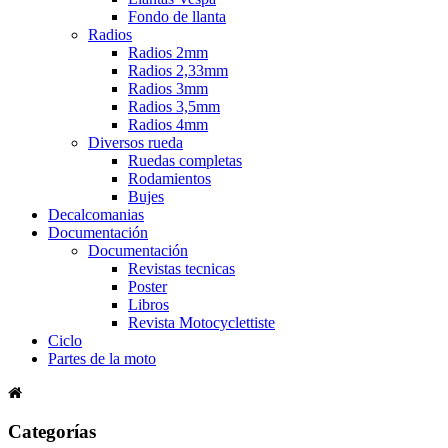
Fondo de llanta
Radios
Radios 2mm
Radios 2,33mm
Radios 3mm
Radios 3,5mm
Radios 4mm
Diversos rueda
Ruedas completas
Rodamientos
Bujes
Decalcomanias
Documentación
Documentación
Revistas tecnicas
Poster
Libros
Revista Motocyclettiste
Ciclo
Partes de la moto
Categorías