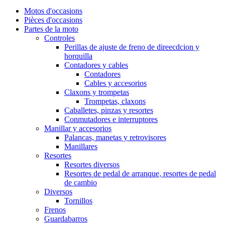
Motos d'occasions
Pièces d'occasions
Partes de la moto
Controles
Perillas de ajuste de freno de direecdcion y
horquilla
Contadores y cables
Contadores
Cables y accesorios
Claxons y trompetas
Trompetas, claxons
Caballetes, pinzas y resortes
Conmutadores e interruptores
Manillar y accesorios
Palancas, manetas y retrovisores
Manillares
Resortes
Resortes diversos
Resortes de pedal de arranque, resortes de pedal
de cambio
Diversos
Tornillos
Frenos
Guardabarros