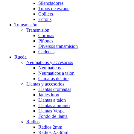
Silenciadores
Tubos de escape
Colliers
Ecrous
Transmisión
Transmisión
Coronas
Piñones
Diversos transmision
Cadenas
Rueda
Neumaticos y accesorios
Neumaticos
Neumaticos a talon
Camaras de aire
Llantas y accesorios
Llantas cromadas
Jantes inox
Llantas a talon
Llantas aluminio
Llantas Vespa
Fondo de llanta
Radios
Radios 2mm
Radios 2,33mm