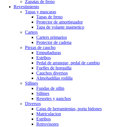
Zapatas de freno
Revestimiento
Tapas y mascaras
Tapas de freno
Protector de amortiguador
Tapa de volante magnetico
Carters
Carters primarios
Protector de cadena
Piezas de caucho
Empuñaduras
Estribos
Pedal de arranque, pedal de cambio
Fuelles de horquilla
Cauchos diversos
Almohadillas rodilla
Sillines
Fundas de sillin
Sillines
Resortes y ganchos
Diversos
Cajas de herramientas, porta bidones
Matriculacion
Estribos
Retrovisores