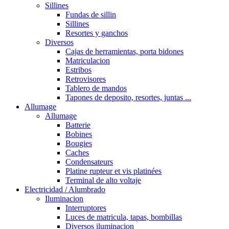
Sillines
Fundas de sillin
Sillines
Resortes y ganchos
Diversos
Cajas de herramientas, porta bidones
Matriculacion
Estribos
Retrovisores
Tablero de mandos
Tapones de deposito, resortes, juntas ...
Allumage
Allumage
Batterie
Bobines
Bougies
Caches
Condensateurs
Platine rupteur et vis platinées
Terminal de alto voltaje
Electricidad / Alumbrado
Iluminacion
Interruptores
Luces de matricula, tapas, bombillas
Diversos iluminacion