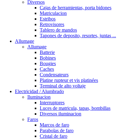
Diversos
Cajas de herramientas, porta bidones
Matriculacion
Estribos
Retrovisores
Tablero de mandos
Tapones de deposito, resortes, juntas ...
Allumage
Allumage
Batterie
Bobines
Bougies
Caches
Condensateurs
Platine rupteur et vis platinées
Terminal de alto voltaje
Electricidad / Alumbrado
Iluminacion
Interruptores
Luces de matricula, tapas, bombillas
Diversos iluminacion
Faros
Marcos de faro
Parabolas de faro
Cristal de faro