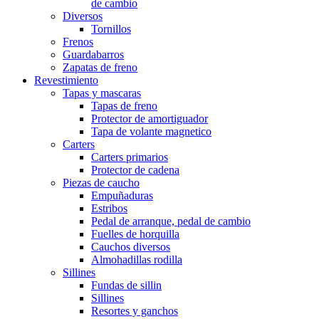
de cambio
Diversos
Tornillos
Frenos
Guardabarros
Zapatas de freno
Revestimiento
Tapas y mascaras
Tapas de freno
Protector de amortiguador
Tapa de volante magnetico
Carters
Carters primarios
Protector de cadena
Piezas de caucho
Empuñaduras
Estribos
Pedal de arranque, pedal de cambio
Fuelles de horquilla
Cauchos diversos
Almohadillas rodilla
Sillines
Fundas de sillin
Sillines
Resortes y ganchos