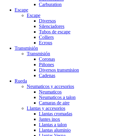
Carburation
Escape
Escape
Diversos
Silenciadores
Tubos de escape
Colliers
Ecrous
Transmisión
Transmisión
Coronas
Piñones
Diversos transmision
Cadenas
Rueda
Neumaticos y accesorios
Neumaticos
Neumaticos a talon
Camaras de aire
Llantas y accesorios
Llantas cromadas
Jantes inox
Llantas a talon
Llantas aluminio
Llantas Vespa