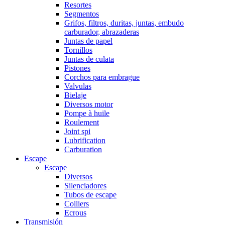
Resortes
Segmentos
Grifos, filtros, duritas, juntas, embudo
carburador, abrazaderas
Juntas de papel
Tornillos
Juntas de culata
Pistones
Corchos para embrague
Valvulas
Bielaje
Diversos motor
Pompe à huile
Roulement
Joint spi
Lubrification
Carburation
Escape
Escape
Diversos
Silenciadores
Tubos de escape
Colliers
Ecrous
Transmisión