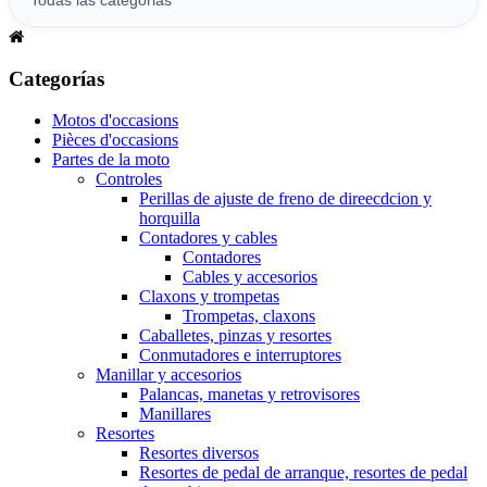
Categorías
Motos d'occasions
Pièces d'occasions
Partes de la moto
Controles
Perillas de ajuste de freno de direecdcion y
horquilla
Contadores y cables
Contadores
Cables y accesorios
Claxons y trompetas
Trompetas, claxons
Caballetes, pinzas y resortes
Conmutadores e interruptores
Manillar y accesorios
Palancas, manetas y retrovisores
Manillares
Resortes
Resortes diversos
Resortes de pedal de arranque, resortes de pedal