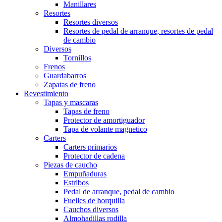
Manillares
Resortes
Resortes diversos
Resortes de pedal de arranque, resortes de pedal
de cambio
Diversos
Tornillos
Frenos
Guardabarros
Zapatas de freno
Revestimiento
Tapas y mascaras
Tapas de freno
Protector de amortiguador
Tapa de volante magnetico
Carters
Carters primarios
Protector de cadena
Piezas de caucho
Empuñaduras
Estribos
Pedal de arranque, pedal de cambio
Fuelles de horquilla
Cauchos diversos
Almohadillas rodilla