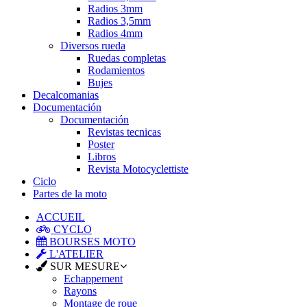
Radios 3mm
Radios 3,5mm
Radios 4mm
Diversos rueda
Ruedas completas
Rodamientos
Bujes
Decalcomanias
Documentación
Documentación
Revistas tecnicas
Poster
Libros
Revista Motocyclettiste
Ciclo
Partes de la moto
ACCUEIL
CYCLO
BOURSES MOTO
L'ATELIER
SUR MESURE
Echappement
Rayons
Montage de roue