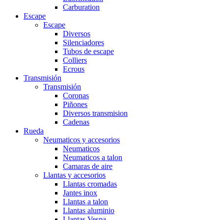
Carburation
Escape
Escape
Diversos
Silenciadores
Tubos de escape
Colliers
Ecrous
Transmisión
Transmisión
Coronas
Piñones
Diversos transmision
Cadenas
Rueda
Neumaticos y accesorios
Neumaticos
Neumaticos a talon
Camaras de aire
Llantas y accesorios
Llantas cromadas
Jantes inox
Llantas a talon
Llantas aluminio
Llantas Vespa