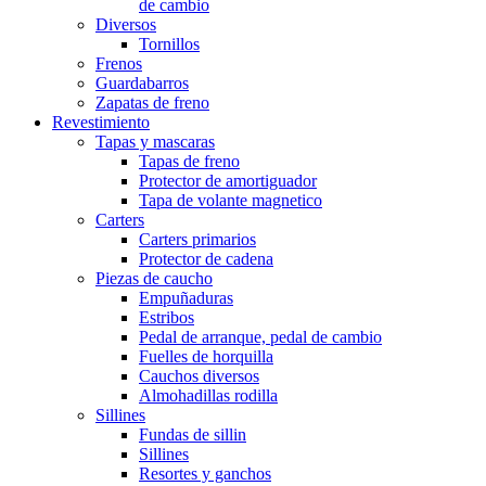
de cambio
Diversos
Tornillos
Frenos
Guardabarros
Zapatas de freno
Revestimiento
Tapas y mascaras
Tapas de freno
Protector de amortiguador
Tapa de volante magnetico
Carters
Carters primarios
Protector de cadena
Piezas de caucho
Empuñaduras
Estribos
Pedal de arranque, pedal de cambio
Fuelles de horquilla
Cauchos diversos
Almohadillas rodilla
Sillines
Fundas de sillin
Sillines
Resortes y ganchos