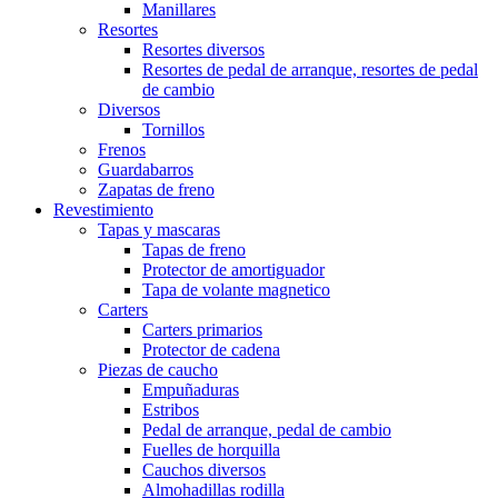
Manillares
Resortes
Resortes diversos
Resortes de pedal de arranque, resortes de pedal
de cambio
Diversos
Tornillos
Frenos
Guardabarros
Zapatas de freno
Revestimiento
Tapas y mascaras
Tapas de freno
Protector de amortiguador
Tapa de volante magnetico
Carters
Carters primarios
Protector de cadena
Piezas de caucho
Empuñaduras
Estribos
Pedal de arranque, pedal de cambio
Fuelles de horquilla
Cauchos diversos
Almohadillas rodilla