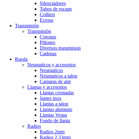
Silenciadores
Tubos de escape
Colliers
Ecrous
Transmisión
Transmisión
Coronas
Piñones
Diversos transmision
Cadenas
Rueda
Neumaticos y accesorios
Neumaticos
Neumaticos a talon
Camaras de aire
Llantas y accesorios
Llantas cromadas
Jantes inox
Llantas a talon
Llantas aluminio
Llantas Vespa
Fondo de llanta
Radios
Radios 2mm
Radios 2,33mm