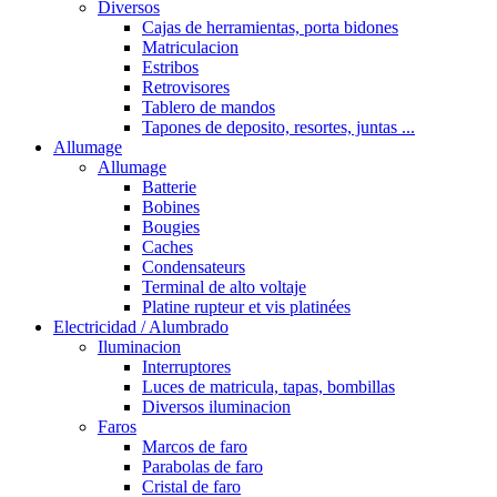
Diversos
Cajas de herramientas, porta bidones
Matriculacion
Estribos
Retrovisores
Tablero de mandos
Tapones de deposito, resortes, juntas ...
Allumage
Allumage
Batterie
Bobines
Bougies
Caches
Condensateurs
Terminal de alto voltaje
Platine rupteur et vis platinées
Electricidad / Alumbrado
Iluminacion
Interruptores
Luces de matricula, tapas, bombillas
Diversos iluminacion
Faros
Marcos de faro
Parabolas de faro
Cristal de faro