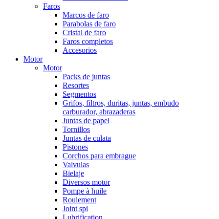
Faros
Marcos de faro
Parabolas de faro
Cristal de faro
Faros completos
Accesorios
Motor
Motor
Packs de juntas
Resortes
Segmentos
Grifos, filtros, duritas, juntas, embudo
carburador, abrazaderas
Juntas de papel
Tornillos
Juntas de culata
Pistones
Corchos para embrague
Valvulas
Bielaje
Diversos motor
Pompe à huile
Roulement
Joint spi
Lubrification