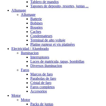
Tablero de mandos
Tapones de deposito, resortes, juntas ...
Allumage
Allumage
Batterie
Bobines
Bougies
Caches
Condensateurs
Terminal de alto voltaje
Platine rupteur et vis platinées
Electricidad / Alumbrado
Iluminacion
Interruptores
Luces de matricula, tapas, bombillas
Diversos iluminacion
Faros
Marcos de faro
Parabolas de faro
Cristal de faro
Faros completos
Accesorios
Motor
Motor
Packs de juntas