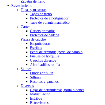
Zapatas de freno
Revestimiento
Tapas y mascaras
Tapas de freno
Protector de amortiguador
Tapa de volante magnetico
Carters
Carters primarios
Protector de cadena
Piezas de caucho
Empuñaduras
Estribos
Pedal de arranque, pedal de cambio
Fuelles de horquilla
Cauchos diversos
Almohadillas rodilla
Sillines
Fundas de sillin
Sillines
Resortes y ganchos
Diversos
Cajas de herramientas, porta bidones
Matriculacion
Estribos
Retrovisores