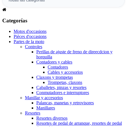
Categorías
Motos d'occasions
Pièces d'occasions
Partes de la moto
Controles
Perillas de ajuste de freno de direecdcion y
horquilla
Contadores y cables
Contadores
Cables y accesorios
Claxons y trompetas
Trompetas, claxons
Caballetes, pinzas y resortes
Conmutadores e interruptores
Manillar y accesorios
Palancas, manetas y retrovisores
Manillares
Resortes
Resortes diversos
Resortes de pedal de arranque, resortes de pedal