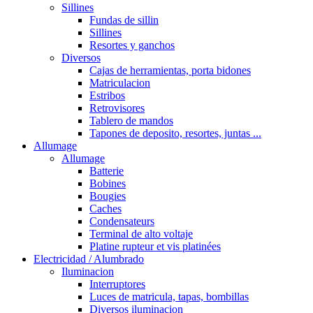
Sillines
Fundas de sillin
Sillines
Resortes y ganchos
Diversos
Cajas de herramientas, porta bidones
Matriculacion
Estribos
Retrovisores
Tablero de mandos
Tapones de deposito, resortes, juntas ...
Allumage
Allumage
Batterie
Bobines
Bougies
Caches
Condensateurs
Terminal de alto voltaje
Platine rupteur et vis platinées
Electricidad / Alumbrado
Iluminacion
Interruptores
Luces de matricula, tapas, bombillas
Diversos iluminacion