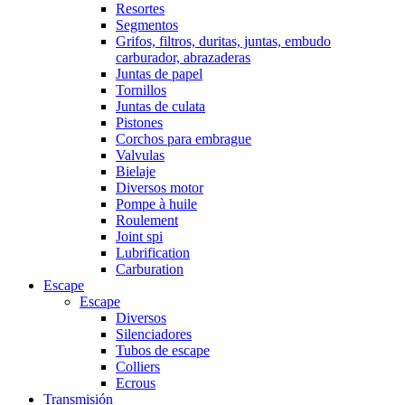
Resortes
Segmentos
Grifos, filtros, duritas, juntas, embudo
carburador, abrazaderas
Juntas de papel
Tornillos
Juntas de culata
Pistones
Corchos para embrague
Valvulas
Bielaje
Diversos motor
Pompe à huile
Roulement
Joint spi
Lubrification
Carburation
Escape
Escape
Diversos
Silenciadores
Tubos de escape
Colliers
Ecrous
Transmisión