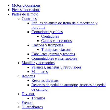
Motos d'occasions
Pièces d'occasions
Partes de la moto
Controles
Perillas de ajuste de freno de direecdcion y
horquilla
Contadores y cables
Contadores
Cables y accesorios
Claxons y trompetas
Trompetas, claxons
Caballetes, pinzas y resortes
Conmutadores e interruptores
Manillar y accesorios
Palancas, manetas y retrovisores
Manillares
Resortes
Resortes diversos
Resortes de pedal de arranque, resortes de pedal
de cambio
Diversos
Tornillos
Frenos
Guardabarros