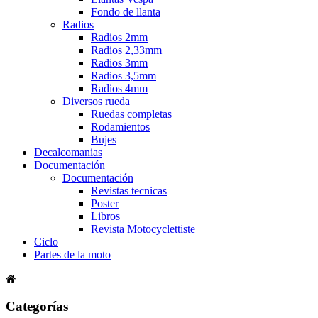
Fondo de llanta
Radios
Radios 2mm
Radios 2,33mm
Radios 3mm
Radios 3,5mm
Radios 4mm
Diversos rueda
Ruedas completas
Rodamientos
Bujes
Decalcomanias
Documentación
Documentación
Revistas tecnicas
Poster
Libros
Revista Motocyclettiste
Ciclo
Partes de la moto
Categorías