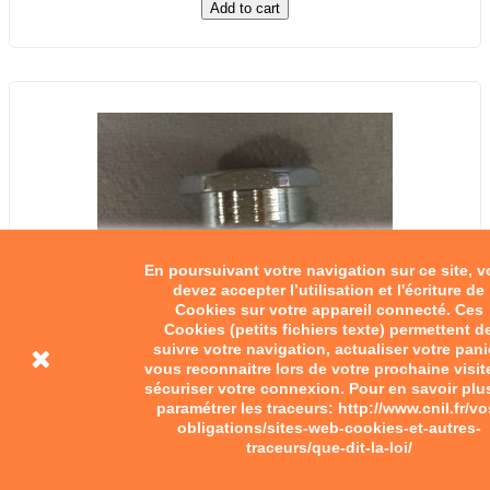
Add to cart
En poursuivant votre navigation sur ce site, 
devez accepter l’utilisation et l'écriture de
Cookies sur votre appareil connecté. Ces
Cookies (petits fichiers texte) permettent d
suivre votre navigation, actualiser votre pani
vous reconnaitre lors de votre prochaine visit
sécuriser votre connexion. Pour en savoir plu
paramétrer les traceurs: http://www.cnil.fr/vo
obligations/sites-web-cookies-et-autres-
Graisseur 8-125
traceurs/que-dit-la-loi/