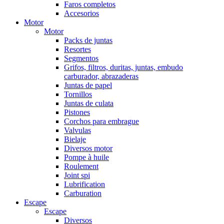
Faros completos
Accesorios
Motor
Motor
Packs de juntas
Resortes
Segmentos
Grifos, filtros, duritas, juntas, embudo
carburador, abrazaderas
Juntas de papel
Tornillos
Juntas de culata
Pistones
Corchos para embrague
Valvulas
Bielaje
Diversos motor
Pompe à huile
Roulement
Joint spi
Lubrification
Carburation
Escape
Escape
Diversos