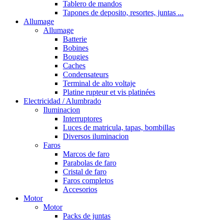
Tablero de mandos
Tapones de deposito, resortes, juntas ...
Allumage
Allumage
Batterie
Bobines
Bougies
Caches
Condensateurs
Terminal de alto voltaje
Platine rupteur et vis platinées
Electricidad / Alumbrado
Iluminacion
Interruptores
Luces de matricula, tapas, bombillas
Diversos iluminacion
Faros
Marcos de faro
Parabolas de faro
Cristal de faro
Faros completos
Accesorios
Motor
Motor
Packs de juntas