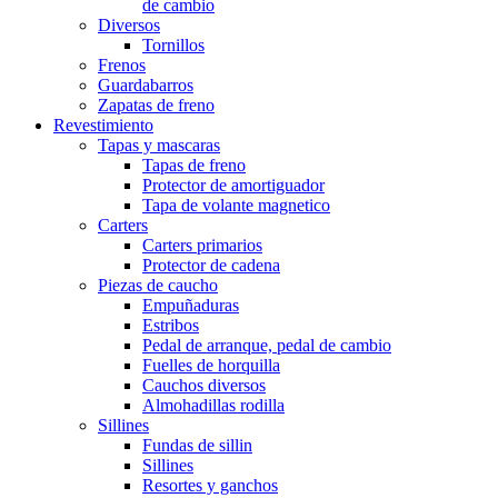
de cambio
Diversos
Tornillos
Frenos
Guardabarros
Zapatas de freno
Revestimiento
Tapas y mascaras
Tapas de freno
Protector de amortiguador
Tapa de volante magnetico
Carters
Carters primarios
Protector de cadena
Piezas de caucho
Empuñaduras
Estribos
Pedal de arranque, pedal de cambio
Fuelles de horquilla
Cauchos diversos
Almohadillas rodilla
Sillines
Fundas de sillin
Sillines
Resortes y ganchos