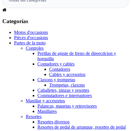
Categorías
Motos d'occasions
Pièces d'occasions
Partes de la moto
Controles
Perillas de ajuste de freno de direecdcion y
horquilla
Contadores y cables
Contadores
Cables y accesorios
Claxons y trompetas
Trompetas, claxons
Caballetes, pinzas y resortes
Conmutadores e interruptores
Manillar y accesorios
Palancas, manetas y retrovisores
Manillares
Resortes
Resortes diversos
Resortes de pedal de arranque, resortes de pedal