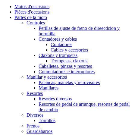
Motos d'occasions
Pièces d'occasions
Partes de la moto
Controles
Perillas de ajuste de freno de direecdcion y
horquilla
Contadores y cables
Contadores
Cables y accesorios
Claxons y trompetas
Trompetas, claxons
Caballetes, pinzas y resortes
Conmutadores e interruptores
Manillar y accesorios
Palancas, manetas y retrovisores
Manillares
Resortes
Resortes diversos
Resortes de pedal de arranque, resortes de pedal
de cambio
Diversos
Tornillos
Frenos
Guardabarros