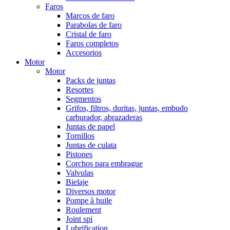
Faros
Marcos de faro
Parabolas de faro
Cristal de faro
Faros completos
Accesorios
Motor
Motor
Packs de juntas
Resortes
Segmentos
Grifos, filtros, duritas, juntas, embudo
carburador, abrazaderas
Juntas de papel
Tornillos
Juntas de culata
Pistones
Corchos para embrague
Valvulas
Bielaje
Diversos motor
Pompe à huile
Roulement
Joint spi
Lubrification