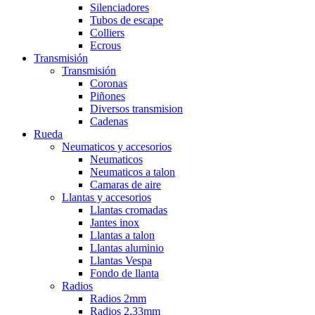
Silenciadores
Tubos de escape
Colliers
Ecrous
Transmisión
Transmisión
Coronas
Piñones
Diversos transmision
Cadenas
Rueda
Neumaticos y accesorios
Neumaticos
Neumaticos a talon
Camaras de aire
Llantas y accesorios
Llantas cromadas
Jantes inox
Llantas a talon
Llantas aluminio
Llantas Vespa
Fondo de llanta
Radios
Radios 2mm
Radios 2,33mm