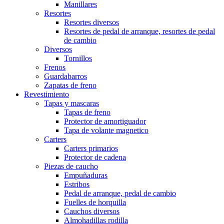
Manillares
Resortes
Resortes diversos
Resortes de pedal de arranque, resortes de pedal
de cambio
Diversos
Tornillos
Frenos
Guardabarros
Zapatas de freno
Revestimiento
Tapas y mascaras
Tapas de freno
Protector de amortiguador
Tapa de volante magnetico
Carters
Carters primarios
Protector de cadena
Piezas de caucho
Empuñaduras
Estribos
Pedal de arranque, pedal de cambio
Fuelles de horquilla
Cauchos diversos
Almohadillas rodilla