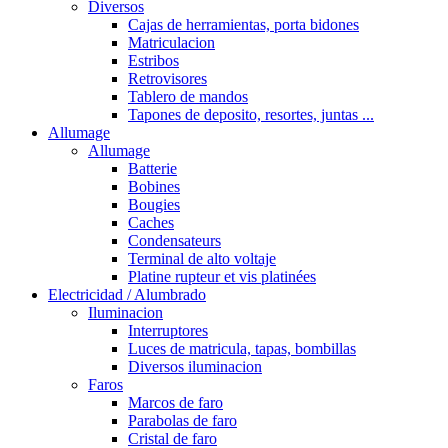
Diversos
Cajas de herramientas, porta bidones
Matriculacion
Estribos
Retrovisores
Tablero de mandos
Tapones de deposito, resortes, juntas ...
Allumage
Allumage
Batterie
Bobines
Bougies
Caches
Condensateurs
Terminal de alto voltaje
Platine rupteur et vis platinées
Electricidad / Alumbrado
Iluminacion
Interruptores
Luces de matricula, tapas, bombillas
Diversos iluminacion
Faros
Marcos de faro
Parabolas de faro
Cristal de faro