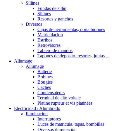
Sillines
Fundas de sillin
Sillines
Resortes y ganchos
Diversos
Cajas de herramientas, porta bidones
Matriculacion
Estribos
Retrovisores
Tablero de mandos
Tapones de deposito, resortes, juntas ...
Allumage
Allumage
Batterie
Bobines
Bougies
Caches
Condensateurs
Terminal de alto voltaje
Platine rupteur et vis platinées
Electricidad / Alumbrado
Iluminacion
Interruptores
Luces de matricula, tapas, bombillas
Diversos iluminacion