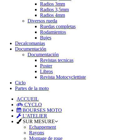
Radios 3mm
Radios 3,5mm
Radios 4mm
Diversos rueda
Ruedas completas
Rodamientos
Bujes
Decalcomanias
Documentación
Documentación
Revistas tecnicas
Poster
Libros
Revista Motocyclettiste
Ciclo
Partes de la moto
ACCUEIL
CYCLO
BOURSES MOTO
L'ATELIER
SUR MESURE
Echappement
Rayons
Montage de roue