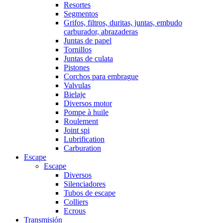
Resortes
Segmentos
Grifos, filtros, duritas, juntas, embudo
carburador, abrazaderas
Juntas de papel
Tornillos
Juntas de culata
Pistones
Corchos para embrague
Valvulas
Bielaje
Diversos motor
Pompe à huile
Roulement
Joint spi
Lubrification
Carburation
Escape
Escape
Diversos
Silenciadores
Tubos de escape
Colliers
Ecrous
Transmisión