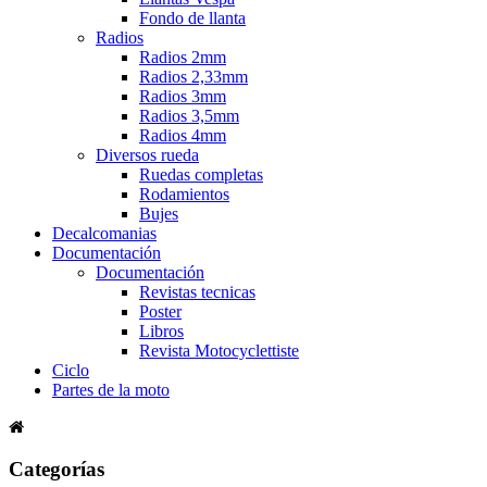
Fondo de llanta
Radios
Radios 2mm
Radios 2,33mm
Radios 3mm
Radios 3,5mm
Radios 4mm
Diversos rueda
Ruedas completas
Rodamientos
Bujes
Decalcomanias
Documentación
Documentación
Revistas tecnicas
Poster
Libros
Revista Motocyclettiste
Ciclo
Partes de la moto
Categorías