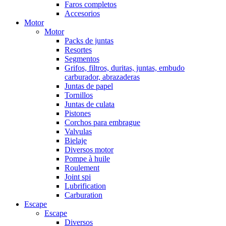
Faros completos
Accesorios
Motor
Motor
Packs de juntas
Resortes
Segmentos
Grifos, filtros, duritas, juntas, embudo
carburador, abrazaderas
Juntas de papel
Tornillos
Juntas de culata
Pistones
Corchos para embrague
Valvulas
Bielaje
Diversos motor
Pompe à huile
Roulement
Joint spi
Lubrification
Carburation
Escape
Escape
Diversos