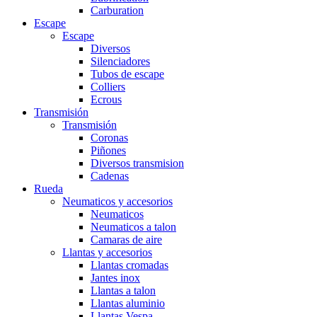
Carburation
Escape
Escape
Diversos
Silenciadores
Tubos de escape
Colliers
Ecrous
Transmisión
Transmisión
Coronas
Piñones
Diversos transmision
Cadenas
Rueda
Neumaticos y accesorios
Neumaticos
Neumaticos a talon
Camaras de aire
Llantas y accesorios
Llantas cromadas
Jantes inox
Llantas a talon
Llantas aluminio
Llantas Vespa