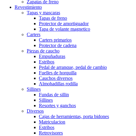
Zapatas de freno
Revestimiento
Tapas y mascaras
Tapas de freno
Protector de amortiguador
Tapa de volante magnetico
Carters
Carters primarios
Protector de cadena
Piezas de caucho
Empuñaduras
Estribos
Pedal de arranque, pedal de cambio
Fuelles de horquilla
Cauchos diversos
Almohadillas rodilla
Sillines
Fundas de sillin
Sillines
Resortes y ganchos
Diversos
Cajas de herramientas, porta bidones
Matriculacion
Estribos
Retrovisores