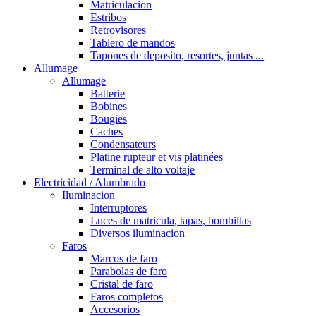
Matriculacion
Estribos
Retrovisores
Tablero de mandos
Tapones de deposito, resortes, juntas ...
Allumage
Allumage
Batterie
Bobines
Bougies
Caches
Condensateurs
Platine rupteur et vis platinées
Terminal de alto voltaje
Electricidad / Alumbrado
Iluminacion
Interruptores
Luces de matricula, tapas, bombillas
Diversos iluminacion
Faros
Marcos de faro
Parabolas de faro
Cristal de faro
Faros completos
Accesorios