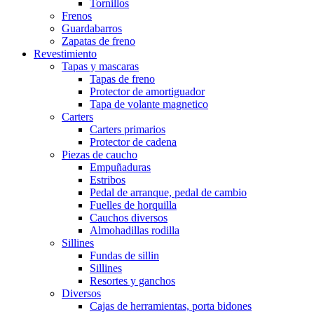
Tornillos
Frenos
Guardabarros
Zapatas de freno
Revestimiento
Tapas y mascaras
Tapas de freno
Protector de amortiguador
Tapa de volante magnetico
Carters
Carters primarios
Protector de cadena
Piezas de caucho
Empuñaduras
Estribos
Pedal de arranque, pedal de cambio
Fuelles de horquilla
Cauchos diversos
Almohadillas rodilla
Sillines
Fundas de sillin
Sillines
Resortes y ganchos
Diversos
Cajas de herramientas, porta bidones