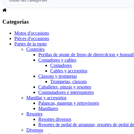
Categorías
Motos d'occasions
Pièces d'occasions
Partes de la moto
Controles
Perillas de ajuste de freno de direecdcion y horquil
Contadores y cables
Contadores
Cables y accesorios
Claxons y trompetas
Trompetas, claxons
Caballetes, pinzas y resortes
Conmutadores e interruptores
Manillar y accesorios
Palancas, manetas y retrovisores
Manillares
Resortes
Resortes diversos
Resortes de pedal de arranque, resortes de pedal d
Diversos