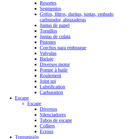
Resortes
Segmentos
Grifos, filtros, duritas, juntas, embudo
carburador, abrazaderas
Juntas de papel
Tornillos
Juntas de culata
Pistones
Corchos para embrague
Valvulas
Bielaje
Diversos motor
Pompe à huile
Roulement
Joint spi
Lubrification
Carburation
Escape
Escape
Diversos
Silenciadores
Tubos de escape
Colliers
Ecrous
Transmisión