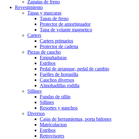
Zapatas de freno
Revestimiento
Tapas y mascaras
Tapas de freno
Protector de amortiguador
Tapa de volante magnetico
Carters
Carters primarios
Protector de cadena
Piezas de caucho
Empuñaduras
Estribos
Pedal de arranque, pedal de cambio
Fuelles de horquilla
Cauchos diversos
Almohadillas rodilla
Sillines
Fundas de sillin
Sillines
Resortes y ganchos
Diversos
Cajas de herramientas, porta bidones
Matriculacion
Estribos
Retrovisores