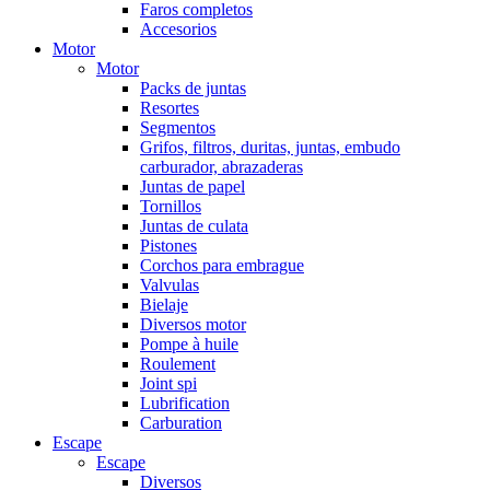
Faros completos
Accesorios
Motor
Motor
Packs de juntas
Resortes
Segmentos
Grifos, filtros, duritas, juntas, embudo
carburador, abrazaderas
Juntas de papel
Tornillos
Juntas de culata
Pistones
Corchos para embrague
Valvulas
Bielaje
Diversos motor
Pompe à huile
Roulement
Joint spi
Lubrification
Carburation
Escape
Escape
Diversos