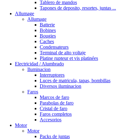
Tablero de mandos
Tapones de deposito, resortes, juntas ...
Allumage
Allumage
Batterie
Bobines
Bougies
Caches
Condensateurs
Terminal de alto voltaje
Platine rupteur et vis platinées
Electricidad / Alumbrado
Iluminacion
Interruptores
Luces de matricula, tapas, bombillas
Diversos iluminacion
Faros
Marcos de faro
Parabolas de faro
Cristal de faro
Faros completos
Accesorios
Motor
Motor
Packs de juntas