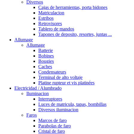
Diversos
Cajas de herramientas, porta bidones
Matriculacion
Estribos
Retrovisores
Tablero de mandos
Tapones de deposito, resortes, juntas ...
Allumage
Allumage
Batterie
Bobines
Bougies
Caches
Condensateurs
Terminal de alto voltaje
Platine rupteur et vis platinées
Electricidad / Alumbrado
Iluminacion
Interruptores
Luces de matricula, tapas, bombillas
Diversos iluminacion
Faros
Marcos de faro
Parabolas de faro
Cristal de faro