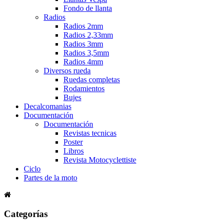
Fondo de llanta
Radios
Radios 2mm
Radios 2,33mm
Radios 3mm
Radios 3,5mm
Radios 4mm
Diversos rueda
Ruedas completas
Rodamientos
Bujes
Decalcomanias
Documentación
Documentación
Revistas tecnicas
Poster
Libros
Revista Motocyclettiste
Ciclo
Partes de la moto
Categorías