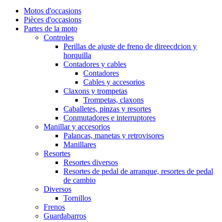
Motos d'occasions
Pièces d'occasions
Partes de la moto
Controles
Perillas de ajuste de freno de direecdcion y
horquilla
Contadores y cables
Contadores
Cables y accesorios
Claxons y trompetas
Trompetas, claxons
Caballetes, pinzas y resortes
Conmutadores e interruptores
Manillar y accesorios
Palancas, manetas y retrovisores
Manillares
Resortes
Resortes diversos
Resortes de pedal de arranque, resortes de pedal
de cambio
Diversos
Tornillos
Frenos
Guardabarros