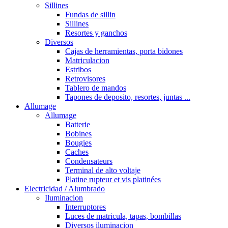
Sillines
Fundas de sillin
Sillines
Resortes y ganchos
Diversos
Cajas de herramientas, porta bidones
Matriculacion
Estribos
Retrovisores
Tablero de mandos
Tapones de deposito, resortes, juntas ...
Allumage
Allumage
Batterie
Bobines
Bougies
Caches
Condensateurs
Terminal de alto voltaje
Platine rupteur et vis platinées
Electricidad / Alumbrado
Iluminacion
Interruptores
Luces de matricula, tapas, bombillas
Diversos iluminacion