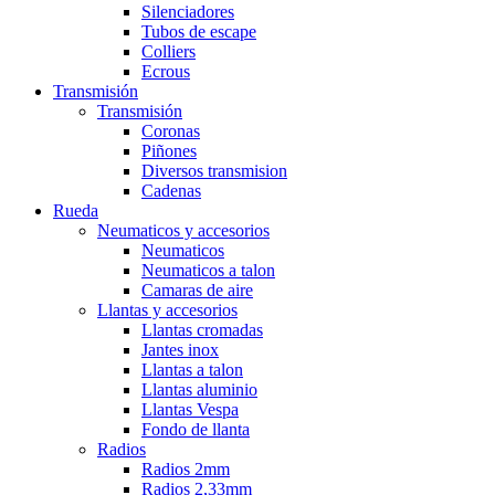
Silenciadores
Tubos de escape
Colliers
Ecrous
Transmisión
Transmisión
Coronas
Piñones
Diversos transmision
Cadenas
Rueda
Neumaticos y accesorios
Neumaticos
Neumaticos a talon
Camaras de aire
Llantas y accesorios
Llantas cromadas
Jantes inox
Llantas a talon
Llantas aluminio
Llantas Vespa
Fondo de llanta
Radios
Radios 2mm
Radios 2,33mm