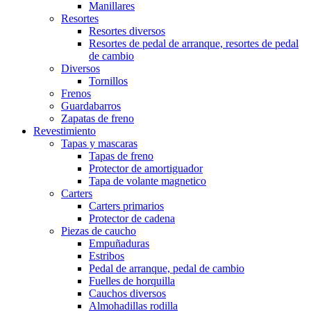
Manillares
Resortes
Resortes diversos
Resortes de pedal de arranque, resortes de pedal
de cambio
Diversos
Tornillos
Frenos
Guardabarros
Zapatas de freno
Revestimiento
Tapas y mascaras
Tapas de freno
Protector de amortiguador
Tapa de volante magnetico
Carters
Carters primarios
Protector de cadena
Piezas de caucho
Empuñaduras
Estribos
Pedal de arranque, pedal de cambio
Fuelles de horquilla
Cauchos diversos
Almohadillas rodilla