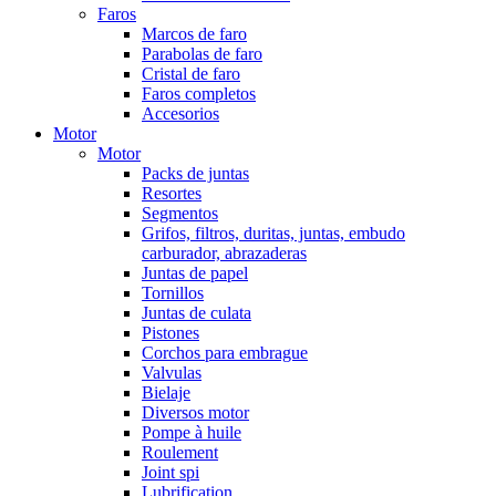
Faros
Marcos de faro
Parabolas de faro
Cristal de faro
Faros completos
Accesorios
Motor
Motor
Packs de juntas
Resortes
Segmentos
Grifos, filtros, duritas, juntas, embudo
carburador, abrazaderas
Juntas de papel
Tornillos
Juntas de culata
Pistones
Corchos para embrague
Valvulas
Bielaje
Diversos motor
Pompe à huile
Roulement
Joint spi
Lubrification