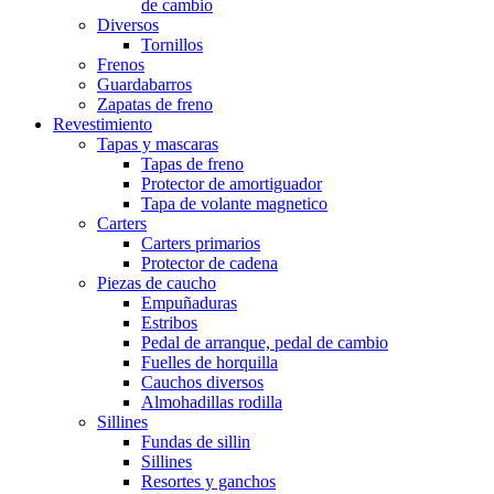
de cambio
Diversos
Tornillos
Frenos
Guardabarros
Zapatas de freno
Revestimiento
Tapas y mascaras
Tapas de freno
Protector de amortiguador
Tapa de volante magnetico
Carters
Carters primarios
Protector de cadena
Piezas de caucho
Empuñaduras
Estribos
Pedal de arranque, pedal de cambio
Fuelles de horquilla
Cauchos diversos
Almohadillas rodilla
Sillines
Fundas de sillin
Sillines
Resortes y ganchos