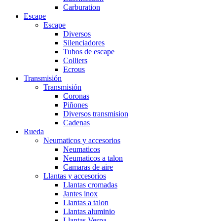
Carburation
Escape
Escape
Diversos
Silenciadores
Tubos de escape
Colliers
Ecrous
Transmisión
Transmisión
Coronas
Piñones
Diversos transmision
Cadenas
Rueda
Neumaticos y accesorios
Neumaticos
Neumaticos a talon
Camaras de aire
Llantas y accesorios
Llantas cromadas
Jantes inox
Llantas a talon
Llantas aluminio
Llantas Vespa