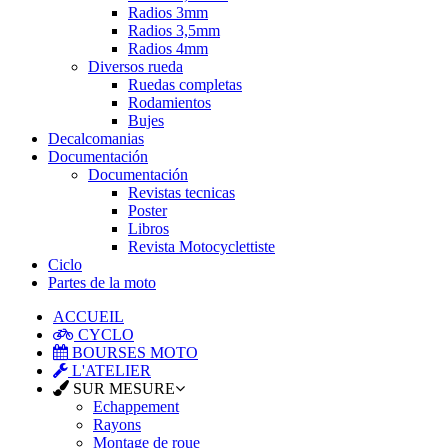
Radios 3mm
Radios 3,5mm
Radios 4mm
Diversos rueda
Ruedas completas
Rodamientos
Bujes
Decalcomanias
Documentación
Documentación
Revistas tecnicas
Poster
Libros
Revista Motocyclettiste
Ciclo
Partes de la moto
ACCUEIL
CYCLO
BOURSES MOTO
L'ATELIER
SUR MESURE
Echappement
Rayons
Montage de roue