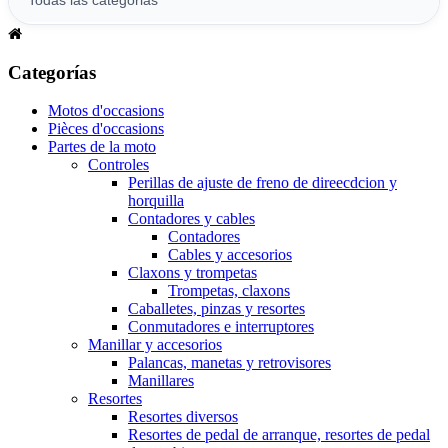
Categorías
Motos d'occasions
Pièces d'occasions
Partes de la moto
Controles
Perillas de ajuste de freno de direecdcion y
horquilla
Contadores y cables
Contadores
Cables y accesorios
Claxons y trompetas
Trompetas, claxons
Caballetes, pinzas y resortes
Conmutadores e interruptores
Manillar y accesorios
Palancas, manetas y retrovisores
Manillares
Resortes
Resortes diversos
Resortes de pedal de arranque, resortes de pedal