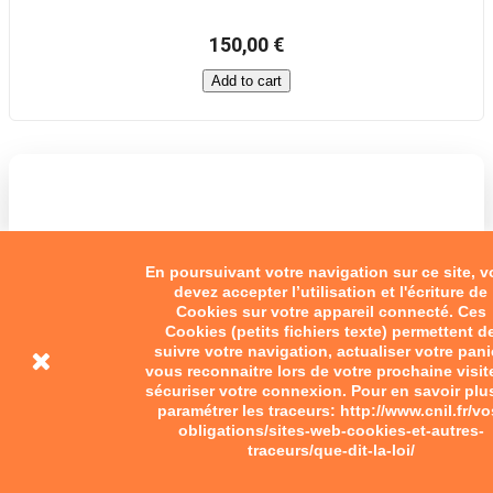
150,00 €
Add to cart
En poursuivant votre navigation sur ce site, 
devez accepter l’utilisation et l'écriture de
Cookies sur votre appareil connecté. Ces
Cookies (petits fichiers texte) permettent d
suivre votre navigation, actualiser votre pani
vous reconnaitre lors de votre prochaine visit
sécuriser votre connexion. Pour en savoir plu
paramétrer les traceurs: http://www.cnil.fr/vo
obligations/sites-web-cookies-et-autres-
traceurs/que-dit-la-loi/