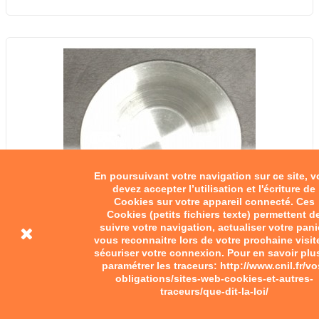
En poursuivant votre navigation sur ce site, 
devez accepter l’utilisation et l'écriture de
Cookies sur votre appareil connecté. Ces
Cookies (petits fichiers texte) permettent d
suivre votre navigation, actualiser votre pani
vous reconnaitre lors de votre prochaine visit
sécuriser votre connexion. Pour en savoir plu
paramétrer les traceurs: http://www.cnil.fr/vo
obligations/sites-web-cookies-et-autres-
traceurs/que-dit-la-loi/