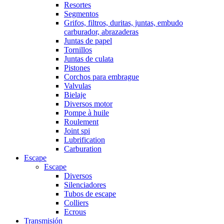
Resortes
Segmentos
Grifos, filtros, duritas, juntas, embudo
carburador, abrazaderas
Juntas de papel
Tornillos
Juntas de culata
Pistones
Corchos para embrague
Valvulas
Bielaje
Diversos motor
Pompe à huile
Roulement
Joint spi
Lubrification
Carburation
Escape
Escape
Diversos
Silenciadores
Tubos de escape
Colliers
Ecrous
Transmisión