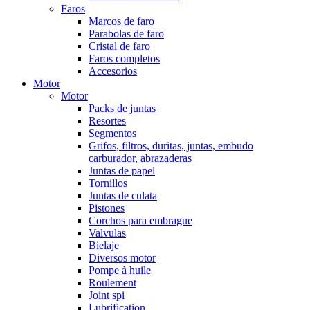
Faros
Marcos de faro
Parabolas de faro
Cristal de faro
Faros completos
Accesorios
Motor
Motor
Packs de juntas
Resortes
Segmentos
Grifos, filtros, duritas, juntas, embudo
carburador, abrazaderas
Juntas de papel
Tornillos
Juntas de culata
Pistones
Corchos para embrague
Valvulas
Bielaje
Diversos motor
Pompe à huile
Roulement
Joint spi
Lubrification