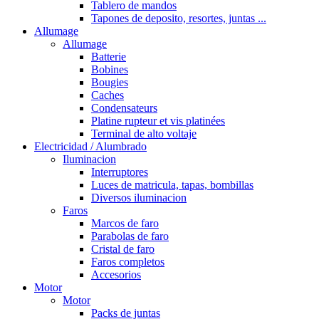
Tablero de mandos
Tapones de deposito, resortes, juntas ...
Allumage
Allumage
Batterie
Bobines
Bougies
Caches
Condensateurs
Platine rupteur et vis platinées
Terminal de alto voltaje
Electricidad / Alumbrado
Iluminacion
Interruptores
Luces de matricula, tapas, bombillas
Diversos iluminacion
Faros
Marcos de faro
Parabolas de faro
Cristal de faro
Faros completos
Accesorios
Motor
Motor
Packs de juntas