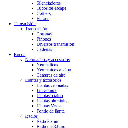
Silenciadores
Tubos de escape
Colliers
Ecrous
Transmisión
Transmisión
Coronas
Piñones
Diversos transmision
Cadenas
Rueda
Neumaticos y accesorios
Neumaticos
Neumaticos a talon
Camaras de aire
Llantas y accesorios
Llantas cromadas
Jantes inox
Llantas a talon
Llantas aluminio
Llantas Vespa
Fondo de llanta
Radios
Radios 2mm
Radios 2,33mm