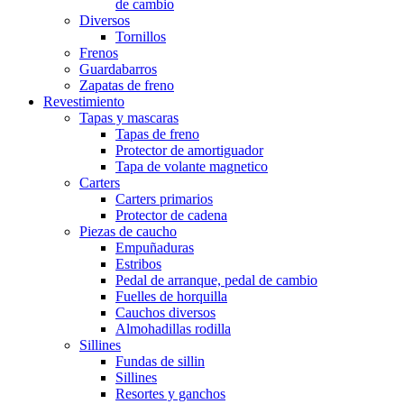
de cambio
Diversos
Tornillos
Frenos
Guardabarros
Zapatas de freno
Revestimiento
Tapas y mascaras
Tapas de freno
Protector de amortiguador
Tapa de volante magnetico
Carters
Carters primarios
Protector de cadena
Piezas de caucho
Empuñaduras
Estribos
Pedal de arranque, pedal de cambio
Fuelles de horquilla
Cauchos diversos
Almohadillas rodilla
Sillines
Fundas de sillin
Sillines
Resortes y ganchos