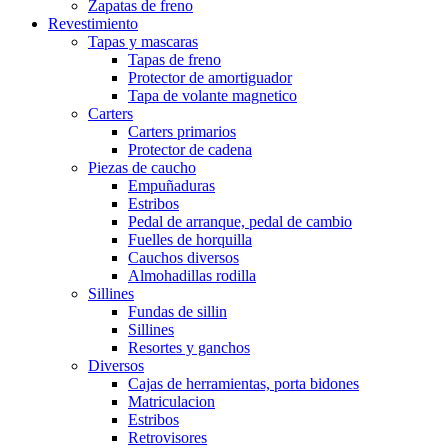
Zapatas de freno
Revestimiento
Tapas y mascaras
Tapas de freno
Protector de amortiguador
Tapa de volante magnetico
Carters
Carters primarios
Protector de cadena
Piezas de caucho
Empuñaduras
Estribos
Pedal de arranque, pedal de cambio
Fuelles de horquilla
Cauchos diversos
Almohadillas rodilla
Sillines
Fundas de sillin
Sillines
Resortes y ganchos
Diversos
Cajas de herramientas, porta bidones
Matriculacion
Estribos
Retrovisores