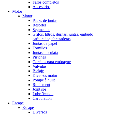
Faros completos
Accesorios
Motor
Motor
Packs de juntas
Resortes
Segmentos
Grifos, filtros, duritas, juntas, embudo
carburador, abrazaderas
Juntas de papel
Tornillos
Juntas de culata
Pistones
Corchos para embrague
Valvulas
Bielaje
Diversos motor
Pompe à huile
Roulement
Joint spi
Lubrification
Carburation
Escape
Escape
Diversos