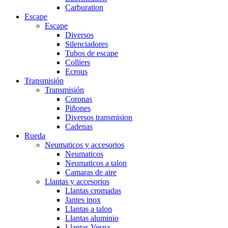
Carburation
Escape
Escape
Diversos
Silenciadores
Tubos de escape
Colliers
Ecrous
Transmisión
Transmisión
Coronas
Piñones
Diversos transmision
Cadenas
Rueda
Neumaticos y accesorios
Neumaticos
Neumaticos a talon
Camaras de aire
Llantas y accesorios
Llantas cromadas
Jantes inox
Llantas a talon
Llantas aluminio
Llantas Vespa