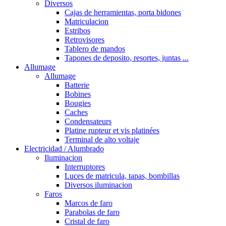
Diversos
Cajas de herramientas, porta bidones
Matriculacion
Estribos
Retrovisores
Tablero de mandos
Tapones de deposito, resortes, juntas ...
Allumage
Allumage
Batterie
Bobines
Bougies
Caches
Condensateurs
Platine rupteur et vis platinées
Terminal de alto voltaje
Electricidad / Alumbrado
Iluminacion
Interruptores
Luces de matricula, tapas, bombillas
Diversos iluminacion
Faros
Marcos de faro
Parabolas de faro
Cristal de faro