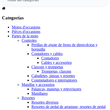
Categorías
Motos d'occasions
Pièces d'occasions
Partes de la moto
Controles
Perillas de ajuste de freno de direecdcion y
horquilla
Contadores y cables
Contadores
Cables y accesorios
Claxons y trompetas
Trompetas, claxons
Caballetes, pinzas y resortes
Conmutadores e interruptores
Manillar y accesorios
Palancas, manetas y retrovisores
Manillares
Resortes
Resortes diversos
Resortes de pedal de arranque, resortes de pedal