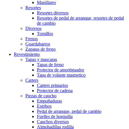
Manillares
Resortes
Resortes diversos
Resortes de pedal de arranque, resortes de pedal
de cambio
Diversos
Tornillos
Frenos
Guardabarros
Zapatas de freno
Revestimiento
Tapas y mascaras
Tapas de freno
Protector de amortiguador
Tapa de volante magnetico
Carters
Carters primarios
Protector de cadena
Piezas de caucho
Empuñaduras
Estribos
Pedal de arranque, pedal de cambio
Fuelles de horquilla
Cauchos diversos
Almohadillas rodilla