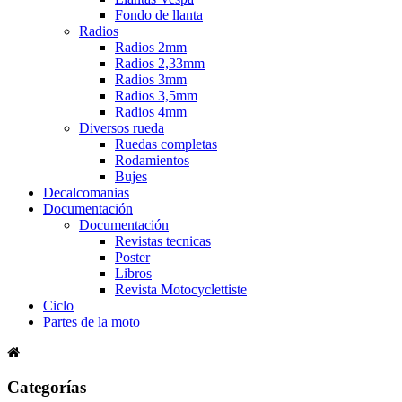
Fondo de llanta
Radios
Radios 2mm
Radios 2,33mm
Radios 3mm
Radios 3,5mm
Radios 4mm
Diversos rueda
Ruedas completas
Rodamientos
Bujes
Decalcomanias
Documentación
Documentación
Revistas tecnicas
Poster
Libros
Revista Motocyclettiste
Ciclo
Partes de la moto
Categorías