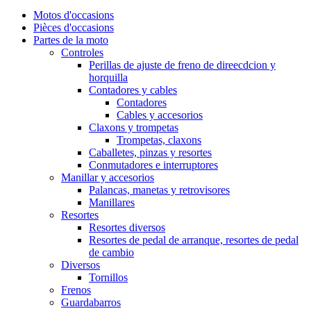
Motos d'occasions
Pièces d'occasions
Partes de la moto
Controles
Perillas de ajuste de freno de direecdcion y
horquilla
Contadores y cables
Contadores
Cables y accesorios
Claxons y trompetas
Trompetas, claxons
Caballetes, pinzas y resortes
Conmutadores e interruptores
Manillar y accesorios
Palancas, manetas y retrovisores
Manillares
Resortes
Resortes diversos
Resortes de pedal de arranque, resortes de pedal
de cambio
Diversos
Tornillos
Frenos
Guardabarros