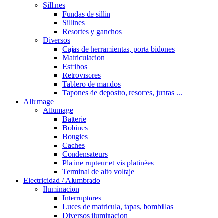
Sillines
Fundas de sillin
Sillines
Resortes y ganchos
Diversos
Cajas de herramientas, porta bidones
Matriculacion
Estribos
Retrovisores
Tablero de mandos
Tapones de deposito, resortes, juntas ...
Allumage
Allumage
Batterie
Bobines
Bougies
Caches
Condensateurs
Platine rupteur et vis platinées
Terminal de alto voltaje
Electricidad / Alumbrado
Iluminacion
Interruptores
Luces de matricula, tapas, bombillas
Diversos iluminacion