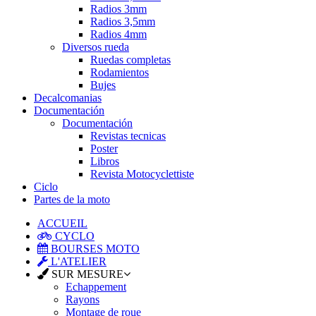
Radios 3mm
Radios 3,5mm
Radios 4mm
Diversos rueda
Ruedas completas
Rodamientos
Bujes
Decalcomanias
Documentación
Documentación
Revistas tecnicas
Poster
Libros
Revista Motocyclettiste
Ciclo
Partes de la moto
ACCUEIL
CYCLO
BOURSES MOTO
L'ATELIER
SUR MESURE
Echappement
Rayons
Montage de roue