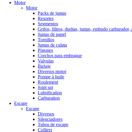
Motor
Motor
Packs de juntas
Resortes
Segmentos
Grifos, filtros, duritas, juntas, embudo carburador,
Juntas de papel
Tornillos
Juntas de culata
Pistones
Corchos para embrague
Valvulas
Bielaje
Diversos motor
Pompe à huile
Roulement
Joint spi
Lubrification
Carburation
Escape
Escape
Diversos
Silenciadores
Tubos de escape
Colliers