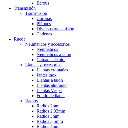
Ecrous
Transmisión
Transmisión
Coronas
Piñones
Diversos transmision
Cadenas
Rueda
Neumaticos y accesorios
Neumaticos
Neumaticos a talon
Camaras de aire
Llantas y accesorios
Llantas cromadas
Jantes inox
Llantas a talon
Llantas aluminio
Llantas Vespa
Fondo de llanta
Radios
Radios 2mm
Radios 2,33mm
Radios 3mm
Radios 3,5mm
Radios 4mm