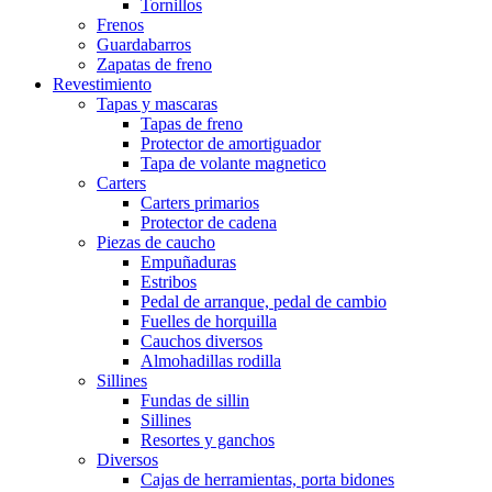
Tornillos
Frenos
Guardabarros
Zapatas de freno
Revestimiento
Tapas y mascaras
Tapas de freno
Protector de amortiguador
Tapa de volante magnetico
Carters
Carters primarios
Protector de cadena
Piezas de caucho
Empuñaduras
Estribos
Pedal de arranque, pedal de cambio
Fuelles de horquilla
Cauchos diversos
Almohadillas rodilla
Sillines
Fundas de sillin
Sillines
Resortes y ganchos
Diversos
Cajas de herramientas, porta bidones