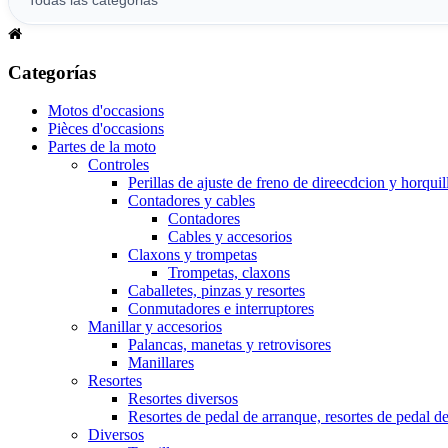
Categorías
Motos d'occasions
Pièces d'occasions
Partes de la moto
Controles
Perillas de ajuste de freno de direecdcion y horquil
Contadores y cables
Contadores
Cables y accesorios
Claxons y trompetas
Trompetas, claxons
Caballetes, pinzas y resortes
Conmutadores e interruptores
Manillar y accesorios
Palancas, manetas y retrovisores
Manillares
Resortes
Resortes diversos
Resortes de pedal de arranque, resortes de pedal d
Diversos