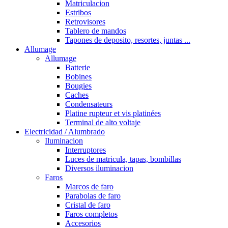
Matriculacion
Estribos
Retrovisores
Tablero de mandos
Tapones de deposito, resortes, juntas ...
Allumage
Allumage
Batterie
Bobines
Bougies
Caches
Condensateurs
Platine rupteur et vis platinées
Terminal de alto voltaje
Electricidad / Alumbrado
Iluminacion
Interruptores
Luces de matricula, tapas, bombillas
Diversos iluminacion
Faros
Marcos de faro
Parabolas de faro
Cristal de faro
Faros completos
Accesorios