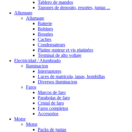
Tablero de mandos
Tapones de deposito, resortes, juntas ...
Allumage
Allumage
Batterie
Bobines
Bougies
Caches
Condensateurs
Platine rupteur et vis platinées
Terminal de alto voltaje
Electricidad / Alumbrado
Iluminacion
Interruptores
Luces de matricula, tapas, bombillas
Diversos iluminacion
Faros
Marcos de faro
Parabolas de faro
Cristal de faro
Faros completos
Accesorios
Motor
Motor
Packs de juntas