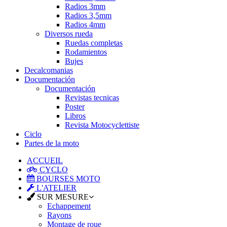
Radios 3mm
Radios 3,5mm
Radios 4mm
Diversos rueda
Ruedas completas
Rodamientos
Bujes
Decalcomanias
Documentación
Documentación
Revistas tecnicas
Poster
Libros
Revista Motocyclettiste
Ciclo
Partes de la moto
ACCUEIL
CYCLO
BOURSES MOTO
L'ATELIER
SUR MESURE
Echappement
Rayons
Montage de roue