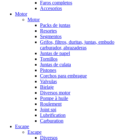
Faros completos
Accesorios
Motor
Motor
Packs de juntas
Resortes
Segmentos
Grifos, filtros, duritas, juntas, embudo
carburador, abrazaderas
Juntas de papel
Tornillos
Juntas de culata
Pistones
Corchos para embrague
Valvulas
Bielaje
Diversos motor
Pompe à huile
Roulement
Joint spi
Lubrification
Carburation
Escape
Escape
Diversos