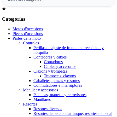
Categorías
Motos d'occasions
Pièces d'occasions
Partes de la moto
Controles
Perillas de ajuste de freno de direecdcion y
horquilla
Contadores y cables
Contadores
Cables y accesorios
Claxons y trompetas
Trompetas, claxons
Caballetes, pinzas y resortes
Conmutadores e interruptores
Manillar y accesorios
Palancas, manetas y retrovisores
Manillares
Resortes
Resortes diversos
Resortes de pedal de arranque, resortes de pedal