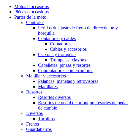
Motos d'occasions
Pièces d'occasions
Partes de la moto
Controles
Perillas de ajuste de freno de direecdcion y
horquilla
Contadores y cables
Contadores
Cables y accesorios
Claxons y trompetas
Trompetas, claxons
Caballetes, pinzas y resortes
Conmutadores e interruptores
Manillar y accesorios
Palancas, manetas y retrovisores
Manillares
Resortes
Resortes diversos
Resortes de pedal de arranque, resortes de pedal
de cambio
Diversos
Tornillos
Frenos
Guardabarros