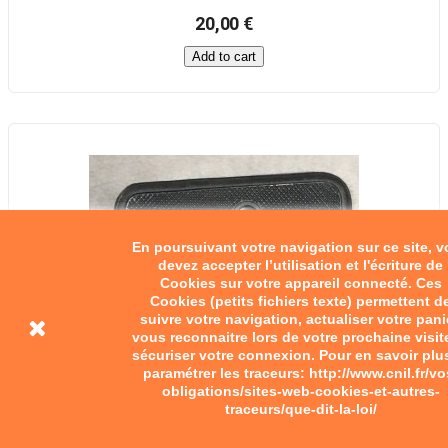
20,00 €
Add to cart
En poursuivant votre navigation sur ce site, 
devez accepter l’utilisation et l'écriture de
Cookies sur votre appareil connecté. Ces
Cookies (petits fichiers texte) permettent d
suivre votre navigation, actualiser votre pani
vous reconnaitre lors de votre prochaine visit
sécuriser votre connexion. Pour en savoir plu
paramétrer les traceurs: http://www.cnil.fr/vo
obligations/sites-web-cookies-et-autres-
traceurs/que-dit-la-loi/