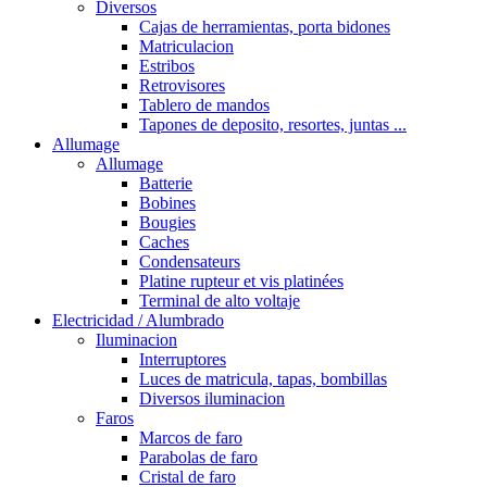
Diversos
Cajas de herramientas, porta bidones
Matriculacion
Estribos
Retrovisores
Tablero de mandos
Tapones de deposito, resortes, juntas ...
Allumage
Allumage
Batterie
Bobines
Bougies
Caches
Condensateurs
Platine rupteur et vis platinées
Terminal de alto voltaje
Electricidad / Alumbrado
Iluminacion
Interruptores
Luces de matricula, tapas, bombillas
Diversos iluminacion
Faros
Marcos de faro
Parabolas de faro
Cristal de faro