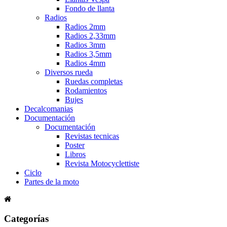
Fondo de llanta
Radios
Radios 2mm
Radios 2,33mm
Radios 3mm
Radios 3,5mm
Radios 4mm
Diversos rueda
Ruedas completas
Rodamientos
Bujes
Decalcomanias
Documentación
Documentación
Revistas tecnicas
Poster
Libros
Revista Motocyclettiste
Ciclo
Partes de la moto
Categorías