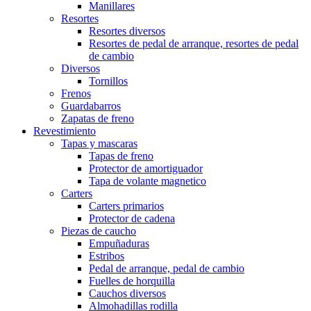
Manillares
Resortes
Resortes diversos
Resortes de pedal de arranque, resortes de pedal
de cambio
Diversos
Tornillos
Frenos
Guardabarros
Zapatas de freno
Revestimiento
Tapas y mascaras
Tapas de freno
Protector de amortiguador
Tapa de volante magnetico
Carters
Carters primarios
Protector de cadena
Piezas de caucho
Empuñaduras
Estribos
Pedal de arranque, pedal de cambio
Fuelles de horquilla
Cauchos diversos
Almohadillas rodilla