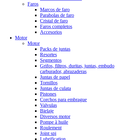
Faros
Marcos de faro
Parabolas de faro
Cristal de faro
Faros completos
Accesorios
Motor
Motor
Packs de juntas
Resortes
Segmentos
Grifos, filtros, duritas, juntas, embudo
carburador, abrazaderas
Juntas de papel
Tornillos
Juntas de culata
Pistones
Corchos para embrague
Valvulas
Bielaje
Diversos motor
Pompe à huile
Roulement
Joint spi
Lubrification