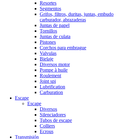
Resortes
Segmentos
Grifos, filtros, duritas, juntas, embudo
carburador, abrazaderas
Juntas de papel
Tornillos
Juntas de culata
Pistones
Corchos para embrague
Valvulas
Bielaje
Diversos motor
Pompe à huile
Roulement
Joint spi
Lubrification
Carburation
Escape
Escape
Diversos
Silenciadores
Tubos de escape
Colliers
Ecrous
Transmisión