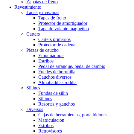
Zapatas de freno
Revestimiento
Tapas y mascaras
Tapas de freno
Protector de amortiguador
Tapa de volante magnetico
Carters
Carters primarios
Protector de cadena
Piezas de caucho
Empuñaduras
Estribos
Pedal de arranque, pedal de cambio
Fuelles de horquilla
Cauchos diversos
Almohadillas rodilla
Sillines
Fundas de sillin
Sillines
Resortes y ganchos
Diversos
Cajas de herramientas, porta bidones
Matriculacion
Estribos
Retrovisores