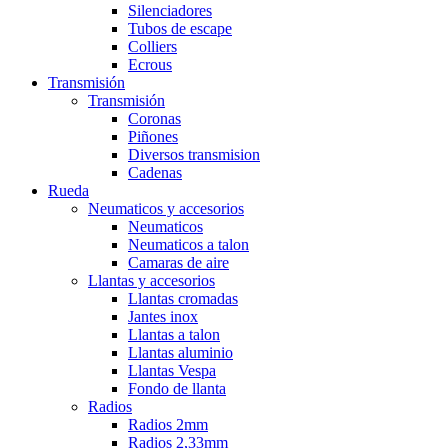
Silenciadores
Tubos de escape
Colliers
Ecrous
Transmisión
Transmisión
Coronas
Piñones
Diversos transmision
Cadenas
Rueda
Neumaticos y accesorios
Neumaticos
Neumaticos a talon
Camaras de aire
Llantas y accesorios
Llantas cromadas
Jantes inox
Llantas a talon
Llantas aluminio
Llantas Vespa
Fondo de llanta
Radios
Radios 2mm
Radios 2,33mm