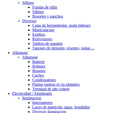
Sillines
Fundas de sillin
Sillines
Resortes y ganchos
Diversos
Cajas de herramientas, porta bidones
Matriculacion
Estribos
Retrovisores
Tablero de mandos
Tapones de deposito, resortes, juntas ...
Allumage
Allumage
Batterie
Bobines
Bougies
Caches
Condensateurs
Platine rupteur et vis platinées
Terminal de alto voltaje
Electricidad / Alumbrado
Iluminacion
Interruptores
Luces de matricula, tapas, bombillas
Diversos iluminacion