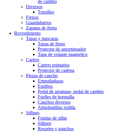
de cambio
Diversos
Tornillos
Frenos
Guardabarros
Zapatas de freno
Revestimiento
Tapas y mascaras
Tapas de freno
Protector de amortiguador
Tapa de volante magnetico
Carters
Carters primarios
Protector de cadena
Piezas de caucho
Empuñaduras
Estribos
Pedal de arranque, pedal de cambio
Fuelles de horquilla
Cauchos diversos
Almohadillas rodilla
Sillines
Fundas de sillin
Sillines
Resortes y ganchos