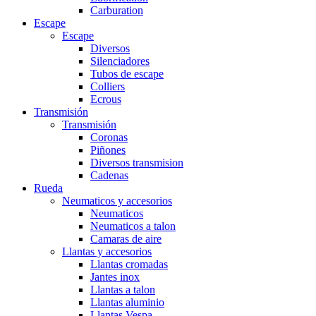
Carburation
Escape
Escape
Diversos
Silenciadores
Tubos de escape
Colliers
Ecrous
Transmisión
Transmisión
Coronas
Piñones
Diversos transmision
Cadenas
Rueda
Neumaticos y accesorios
Neumaticos
Neumaticos a talon
Camaras de aire
Llantas y accesorios
Llantas cromadas
Jantes inox
Llantas a talon
Llantas aluminio
Llantas Vespa