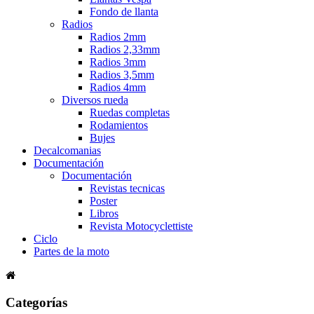
Fondo de llanta
Radios
Radios 2mm
Radios 2,33mm
Radios 3mm
Radios 3,5mm
Radios 4mm
Diversos rueda
Ruedas completas
Rodamientos
Bujes
Decalcomanias
Documentación
Documentación
Revistas tecnicas
Poster
Libros
Revista Motocyclettiste
Ciclo
Partes de la moto
Categorías