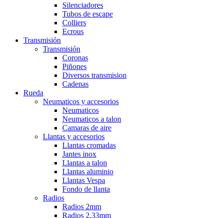
Silenciadores
Tubos de escape
Colliers
Ecrous
Transmisión
Transmisión
Coronas
Piñones
Diversos transmision
Cadenas
Rueda
Neumaticos y accesorios
Neumaticos
Neumaticos a talon
Camaras de aire
Llantas y accesorios
Llantas cromadas
Jantes inox
Llantas a talon
Llantas aluminio
Llantas Vespa
Fondo de llanta
Radios
Radios 2mm
Radios 2,33mm