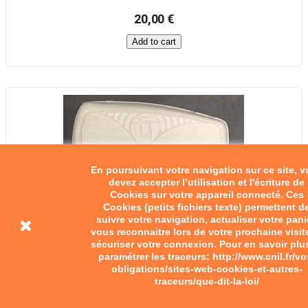
20,00 €
Add to cart
En poursuivant votre navigation sur ce site, 
devez accepter l’utilisation et l'écriture de
Cookies sur votre appareil connecté. Ces
Cookies (petits fichiers texte) permettent d
suivre votre navigation, actualiser votre pani
vous reconnaitre lors de votre prochaine visit
sécuriser votre connexion. Pour en savoir plu
paramétrer les traceurs: http://www.cnil.fr/vo
obligations/sites-web-cookies-et-autres-
traceurs/que-dit-la-loi/