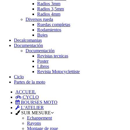
Radios 3mm
Radios 3,5mm
Radios 4mm
Diversos rueda
Ruedas completas
Rodamientos
Bujes
Decalcomanias
Documentación
Documentación
Revistas tecnicas
Poster
Libros
Revista Motocyclettiste
Ciclo
Partes de la moto
ACCUEIL
CYCLO
BOURSES MOTO
L'ATELIER
SUR MESURE
Echappement
Rayons
Montage de roue