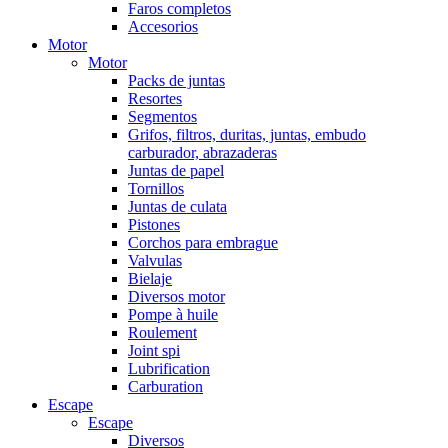
Faros completos
Accesorios
Motor
Motor
Packs de juntas
Resortes
Segmentos
Grifos, filtros, duritas, juntas, embudo
carburador, abrazaderas
Juntas de papel
Tornillos
Juntas de culata
Pistones
Corchos para embrague
Valvulas
Bielaje
Diversos motor
Pompe à huile
Roulement
Joint spi
Lubrification
Carburation
Escape
Escape
Diversos