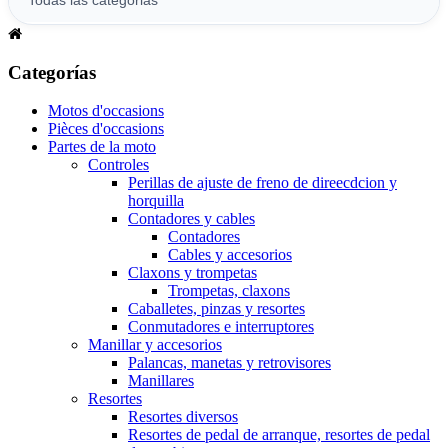
Categorías
Motos d'occasions
Pièces d'occasions
Partes de la moto
Controles
Perillas de ajuste de freno de direecdcion y
horquilla
Contadores y cables
Contadores
Cables y accesorios
Claxons y trompetas
Trompetas, claxons
Caballetes, pinzas y resortes
Conmutadores e interruptores
Manillar y accesorios
Palancas, manetas y retrovisores
Manillares
Resortes
Resortes diversos
Resortes de pedal de arranque, resortes de pedal