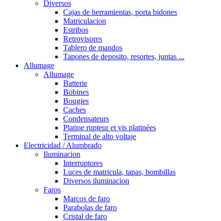
Diversos
Cajas de herramientas, porta bidones
Matriculacion
Estribos
Retrovisores
Tablero de mandos
Tapones de deposito, resortes, juntas ...
Allumage
Allumage
Batterie
Bobines
Bougies
Caches
Condensateurs
Platine rupteur et vis platinées
Terminal de alto voltaje
Electricidad / Alumbrado
Iluminacion
Interruptores
Luces de matricula, tapas, bombillas
Diversos iluminacion
Faros
Marcos de faro
Parabolas de faro
Cristal de faro