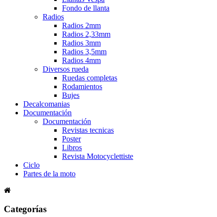
Fondo de llanta
Radios
Radios 2mm
Radios 2,33mm
Radios 3mm
Radios 3,5mm
Radios 4mm
Diversos rueda
Ruedas completas
Rodamientos
Bujes
Decalcomanias
Documentación
Documentación
Revistas tecnicas
Poster
Libros
Revista Motocyclettiste
Ciclo
Partes de la moto
Categorías