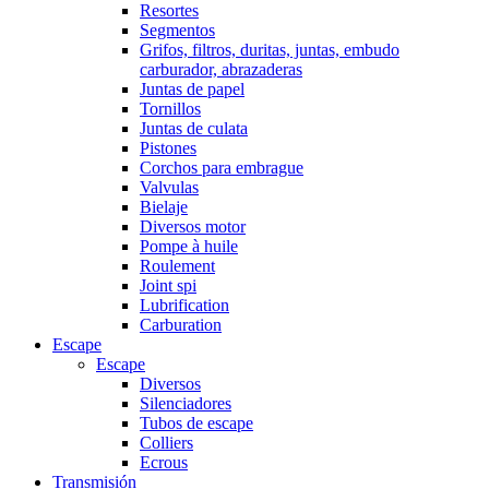
Resortes
Segmentos
Grifos, filtros, duritas, juntas, embudo
carburador, abrazaderas
Juntas de papel
Tornillos
Juntas de culata
Pistones
Corchos para embrague
Valvulas
Bielaje
Diversos motor
Pompe à huile
Roulement
Joint spi
Lubrification
Carburation
Escape
Escape
Diversos
Silenciadores
Tubos de escape
Colliers
Ecrous
Transmisión