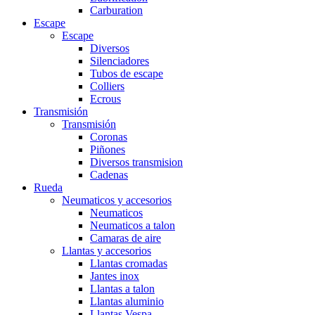
Carburation
Escape
Escape
Diversos
Silenciadores
Tubos de escape
Colliers
Ecrous
Transmisión
Transmisión
Coronas
Piñones
Diversos transmision
Cadenas
Rueda
Neumaticos y accesorios
Neumaticos
Neumaticos a talon
Camaras de aire
Llantas y accesorios
Llantas cromadas
Jantes inox
Llantas a talon
Llantas aluminio
Llantas Vespa