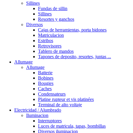
Sillines
Fundas de sillin
Sillines
Resortes y ganchos
Diversos
Cajas de herramientas, porta bidones
Matriculacion
Estribos
Retrovisores
Tablero de mandos
Tapones de deposito, resortes, juntas ...
Allumage
Allumage
Batterie
Bobines
Bougies
Caches
Condensateurs
Platine rupteur et vis platinées
Terminal de alto voltaje
Electricidad / Alumbrado
Iluminacion
Interruptores
Luces de matricula, tapas, bombillas
Diversos iluminacion