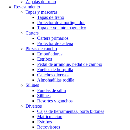
Zapatas de freno
Revestimiento
Tapas y mascaras
Tapas de freno
Protector de amortiguador
Tapa de volante magnetico
Carters
Carters primarios
Protector de cadena
Piezas de caucho
Empuñaduras
Estribos
Pedal de arranque, pedal de cambio
Fuelles de horquilla
Cauchos diversos
Almohadillas rodilla
Sillines
Fundas de sillin
Sillines
Resortes y ganchos
Diversos
Cajas de herramientas, porta bidones
Matriculacion
Estribos
Retrovisores