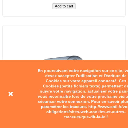
Add to cart
En poursuivant votre navigation sur ce site, 
devez accepter l’utilisation et l'écriture de
Cookies sur votre appareil connecté. Ces
Cookies (petits fichiers texte) permettent d
suivre votre navigation, actualiser votre pani
vous reconnaitre lors de votre prochaine visit
sécuriser votre connexion. Pour en savoir plu
paramétrer les traceurs: http://www.cnil.fr/vo
obligations/sites-web-cookies-et-autres-
traceurs/que-dit-la-loi/
Carter de chaîne primaire...