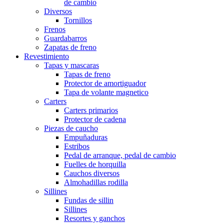
de cambio
Diversos
Tornillos
Frenos
Guardabarros
Zapatas de freno
Revestimiento
Tapas y mascaras
Tapas de freno
Protector de amortiguador
Tapa de volante magnetico
Carters
Carters primarios
Protector de cadena
Piezas de caucho
Empuñaduras
Estribos
Pedal de arranque, pedal de cambio
Fuelles de horquilla
Cauchos diversos
Almohadillas rodilla
Sillines
Fundas de sillin
Sillines
Resortes y ganchos