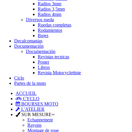
Radios 3mm
Radios 3,5mm
Radios 4mm
Diversos rueda
Ruedas completas
Rodamientos
Bujes
Decalcomanias
Documentación
Documentación
Revistas tecnicas
Poster
Libros
Revista Motocyclettiste
Ciclo
Partes de la moto
ACCUEIL
CYCLO
BOURSES MOTO
L'ATELIER
SUR MESURE
Echappement
Rayons
Montage de roue