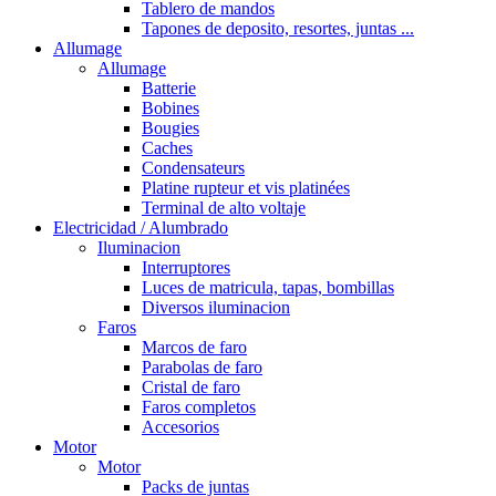
Tablero de mandos
Tapones de deposito, resortes, juntas ...
Allumage
Allumage
Batterie
Bobines
Bougies
Caches
Condensateurs
Platine rupteur et vis platinées
Terminal de alto voltaje
Electricidad / Alumbrado
Iluminacion
Interruptores
Luces de matricula, tapas, bombillas
Diversos iluminacion
Faros
Marcos de faro
Parabolas de faro
Cristal de faro
Faros completos
Accesorios
Motor
Motor
Packs de juntas