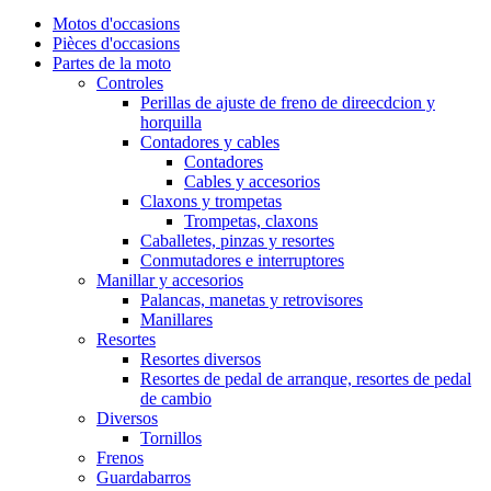
Motos d'occasions
Pièces d'occasions
Partes de la moto
Controles
Perillas de ajuste de freno de direecdcion y
horquilla
Contadores y cables
Contadores
Cables y accesorios
Claxons y trompetas
Trompetas, claxons
Caballetes, pinzas y resortes
Conmutadores e interruptores
Manillar y accesorios
Palancas, manetas y retrovisores
Manillares
Resortes
Resortes diversos
Resortes de pedal de arranque, resortes de pedal
de cambio
Diversos
Tornillos
Frenos
Guardabarros