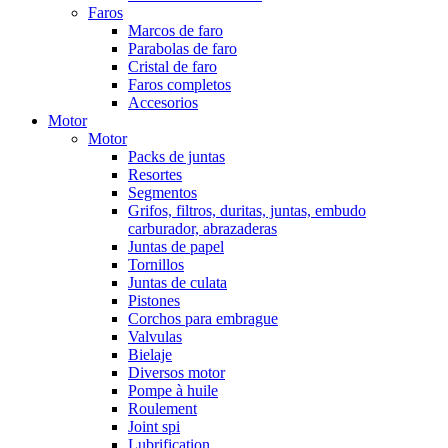
Faros
Marcos de faro
Parabolas de faro
Cristal de faro
Faros completos
Accesorios
Motor
Motor
Packs de juntas
Resortes
Segmentos
Grifos, filtros, duritas, juntas, embudo
carburador, abrazaderas
Juntas de papel
Tornillos
Juntas de culata
Pistones
Corchos para embrague
Valvulas
Bielaje
Diversos motor
Pompe à huile
Roulement
Joint spi
Lubrification