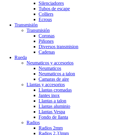
Silenciadores
Tubos de escape
Colliers
Ecrous
Transmisión
Transmisión
Coronas
Piñones
Diversos transmision
Cadenas
Rueda
Neumaticos y accesorios
Neumaticos
Neumaticos a talon
Camaras de aire
Llantas y accesorios
Llantas cromadas
Jantes inox
Llantas a talon
Llantas aluminio
Llantas Vespa
Fondo de llanta
Radios
Radios 2mm
Radios 2,33mm