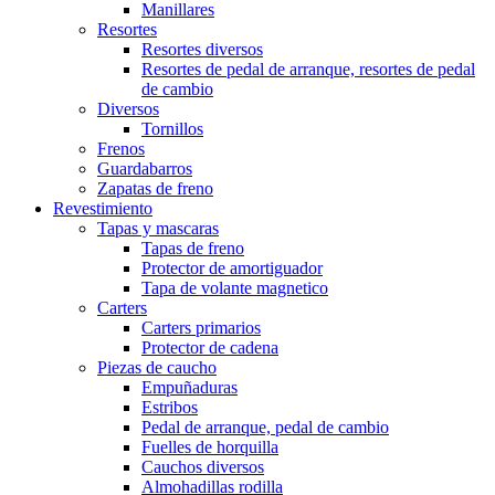
Manillares
Resortes
Resortes diversos
Resortes de pedal de arranque, resortes de pedal
de cambio
Diversos
Tornillos
Frenos
Guardabarros
Zapatas de freno
Revestimiento
Tapas y mascaras
Tapas de freno
Protector de amortiguador
Tapa de volante magnetico
Carters
Carters primarios
Protector de cadena
Piezas de caucho
Empuñaduras
Estribos
Pedal de arranque, pedal de cambio
Fuelles de horquilla
Cauchos diversos
Almohadillas rodilla