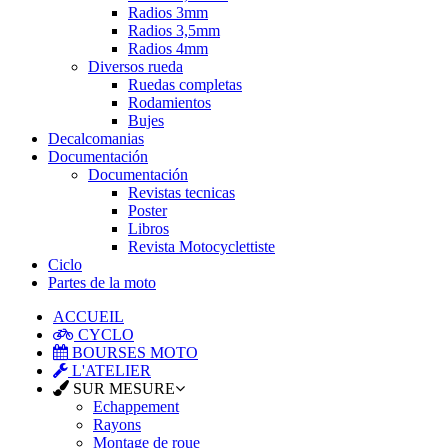
Radios 3mm
Radios 3,5mm
Radios 4mm
Diversos rueda
Ruedas completas
Rodamientos
Bujes
Decalcomanias
Documentación
Documentación
Revistas tecnicas
Poster
Libros
Revista Motocyclettiste
Ciclo
Partes de la moto
ACCUEIL
CYCLO
BOURSES MOTO
L'ATELIER
SUR MESURE
Echappement
Rayons
Montage de roue