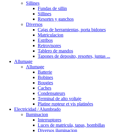
Sillines
Fundas de sillin
Sillines
Resortes y ganchos
Diversos
Cajas de herramientas, porta bidones
Matriculacion
Estribos
Retrovisores
Tablero de mandos
Tapones de deposito, resortes, juntas ...
Allumage
Allumage
Batterie
Bobines
Bougies
Caches
Condensateurs
Terminal de alto voltaje
Platine rupteur et vis platinées
Electricidad / Alumbrado
Iluminacion
Interruptores
Luces de matricula, tapas, bombillas
Diversos iluminacion