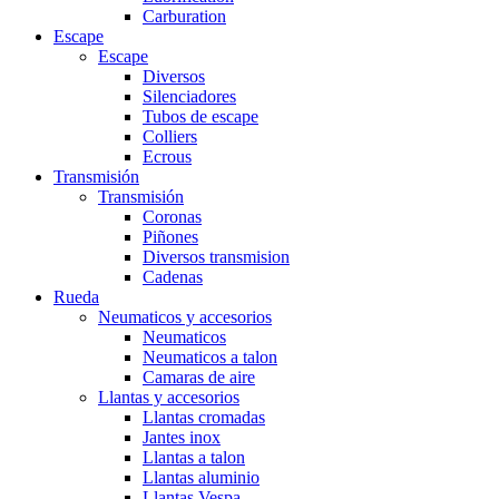
Carburation
Escape
Escape
Diversos
Silenciadores
Tubos de escape
Colliers
Ecrous
Transmisión
Transmisión
Coronas
Piñones
Diversos transmision
Cadenas
Rueda
Neumaticos y accesorios
Neumaticos
Neumaticos a talon
Camaras de aire
Llantas y accesorios
Llantas cromadas
Jantes inox
Llantas a talon
Llantas aluminio
Llantas Vespa