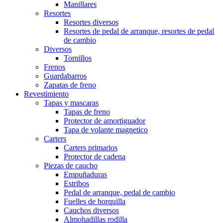
Manillares
Resortes
Resortes diversos
Resortes de pedal de arranque, resortes de pedal
de cambio
Diversos
Tornillos
Frenos
Guardabarros
Zapatas de freno
Revestimiento
Tapas y mascaras
Tapas de freno
Protector de amortiguador
Tapa de volante magnetico
Carters
Carters primarios
Protector de cadena
Piezas de caucho
Empuñaduras
Estribos
Pedal de arranque, pedal de cambio
Fuelles de horquilla
Cauchos diversos
Almohadillas rodilla