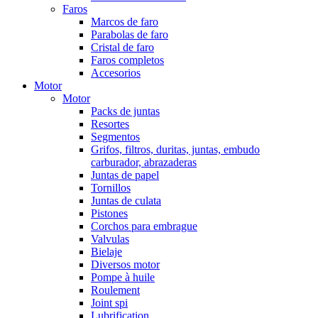
Faros
Marcos de faro
Parabolas de faro
Cristal de faro
Faros completos
Accesorios
Motor
Motor
Packs de juntas
Resortes
Segmentos
Grifos, filtros, duritas, juntas, embudo
carburador, abrazaderas
Juntas de papel
Tornillos
Juntas de culata
Pistones
Corchos para embrague
Valvulas
Bielaje
Diversos motor
Pompe à huile
Roulement
Joint spi
Lubrification