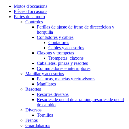
Motos d'occasions
Pièces d'occasions
Partes de la moto
Controles
Perillas de ajuste de freno de direecdcion y
horquilla
Contadores y cables
Contadores
Cables y accesorios
Claxons y trompetas
Trompetas, claxons
Caballetes, pinzas y resortes
Conmutadores e interruptores
Manillar y accesorios
Palancas, manetas y retrovisores
Manillares
Resortes
Resortes diversos
Resortes de pedal de arranque, resortes de pedal
de cambio
Diversos
Tornillos
Frenos
Guardabarros