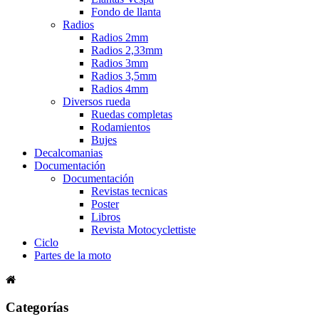
Fondo de llanta
Radios
Radios 2mm
Radios 2,33mm
Radios 3mm
Radios 3,5mm
Radios 4mm
Diversos rueda
Ruedas completas
Rodamientos
Bujes
Decalcomanias
Documentación
Documentación
Revistas tecnicas
Poster
Libros
Revista Motocyclettiste
Ciclo
Partes de la moto
Categorías