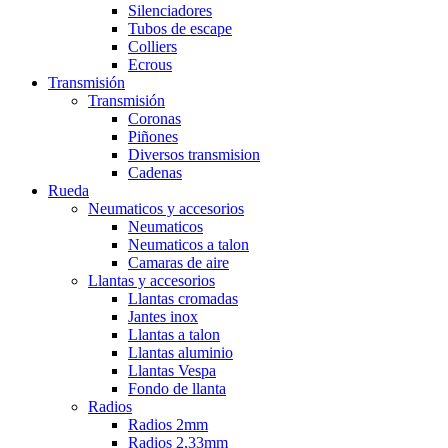
Silenciadores
Tubos de escape
Colliers
Ecrous
Transmisión
Transmisión
Coronas
Piñones
Diversos transmision
Cadenas
Rueda
Neumaticos y accesorios
Neumaticos
Neumaticos a talon
Camaras de aire
Llantas y accesorios
Llantas cromadas
Jantes inox
Llantas a talon
Llantas aluminio
Llantas Vespa
Fondo de llanta
Radios
Radios 2mm
Radios 2,33mm