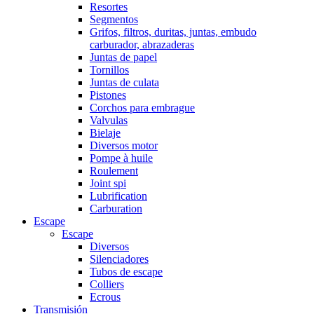
Resortes
Segmentos
Grifos, filtros, duritas, juntas, embudo
carburador, abrazaderas
Juntas de papel
Tornillos
Juntas de culata
Pistones
Corchos para embrague
Valvulas
Bielaje
Diversos motor
Pompe à huile
Roulement
Joint spi
Lubrification
Carburation
Escape
Escape
Diversos
Silenciadores
Tubos de escape
Colliers
Ecrous
Transmisión