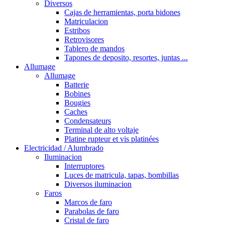
Diversos
Cajas de herramientas, porta bidones
Matriculacion
Estribos
Retrovisores
Tablero de mandos
Tapones de deposito, resortes, juntas ...
Allumage
Allumage
Batterie
Bobines
Bougies
Caches
Condensateurs
Terminal de alto voltaje
Platine rupteur et vis platinées
Electricidad / Alumbrado
Iluminacion
Interruptores
Luces de matricula, tapas, bombillas
Diversos iluminacion
Faros
Marcos de faro
Parabolas de faro
Cristal de faro