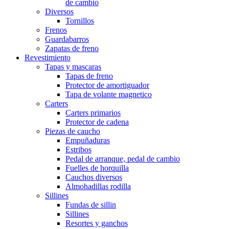
de cambio
Diversos
Tornillos
Frenos
Guardabarros
Zapatas de freno
Revestimiento
Tapas y mascaras
Tapas de freno
Protector de amortiguador
Tapa de volante magnetico
Carters
Carters primarios
Protector de cadena
Piezas de caucho
Empuñaduras
Estribos
Pedal de arranque, pedal de cambio
Fuelles de horquilla
Cauchos diversos
Almohadillas rodilla
Sillines
Fundas de sillin
Sillines
Resortes y ganchos