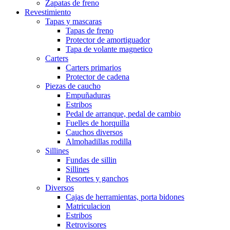
Zapatas de freno
Revestimiento
Tapas y mascaras
Tapas de freno
Protector de amortiguador
Tapa de volante magnetico
Carters
Carters primarios
Protector de cadena
Piezas de caucho
Empuñaduras
Estribos
Pedal de arranque, pedal de cambio
Fuelles de horquilla
Cauchos diversos
Almohadillas rodilla
Sillines
Fundas de sillin
Sillines
Resortes y ganchos
Diversos
Cajas de herramientas, porta bidones
Matriculacion
Estribos
Retrovisores