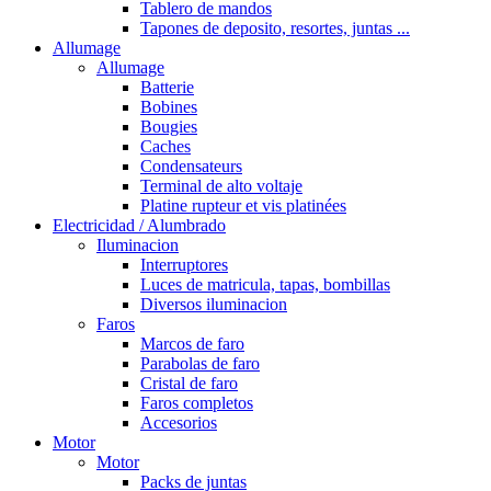
Tablero de mandos
Tapones de deposito, resortes, juntas ...
Allumage
Allumage
Batterie
Bobines
Bougies
Caches
Condensateurs
Terminal de alto voltaje
Platine rupteur et vis platinées
Electricidad / Alumbrado
Iluminacion
Interruptores
Luces de matricula, tapas, bombillas
Diversos iluminacion
Faros
Marcos de faro
Parabolas de faro
Cristal de faro
Faros completos
Accesorios
Motor
Motor
Packs de juntas