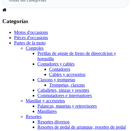
Categorías
Motos d'occasions
Pièces d'occasions
Partes de la moto
Controles
Perillas de ajuste de freno de direecdcion y
horquilla
Contadores y cables
Contadores
Cables y accesorios
Claxons y trompetas
Trompetas, claxons
Caballetes, pinzas y resortes
Conmutadores e interruptores
Manillar y accesorios
Palancas, manetas y retrovisores
Manillares
Resortes
Resortes diversos
Resortes de pedal de arranque, resortes de pedal