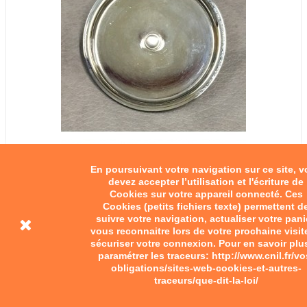
En poursuivant votre navigation sur ce site, 
devez accepter l’utilisation et l'écriture de
Cookies sur votre appareil connecté. Ces
Cookies (petits fichiers texte) permettent d
suivre votre navigation, actualiser votre pani
vous reconnaitre lors de votre prochaine visit
sécuriser votre connexion. Pour en savoir plu
paramétrer les traceurs: http://www.cnil.fr/vo
obligations/sites-web-cookies-et-autres-
traceurs/que-dit-la-loi/