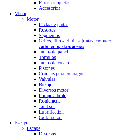
Faros completos
Accesorios
Motor
Motor
Packs de juntas
Resortes
Segmentos
Grifos, filtros, duritas, juntas, embudo
carburador, abrazaderas
Juntas de papel
Tornillos
Juntas de culata
Pistones
Corchos para embrague
Valvulas
Bielaje
Diversos motor
Pompe à huile
Roulement
Joint spi
Lubrification
Carburation
Escape
Escape
Diversos