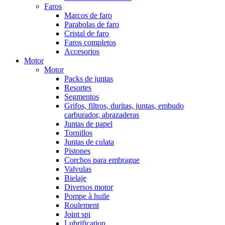
Faros
Marcos de faro
Parabolas de faro
Cristal de faro
Faros completos
Accesorios
Motor
Motor
Packs de juntas
Resortes
Segmentos
Grifos, filtros, duritas, juntas, embudo
carburador, abrazaderas
Juntas de papel
Tornillos
Juntas de culata
Pistones
Corchos para embrague
Valvulas
Bielaje
Diversos motor
Pompe à huile
Roulement
Joint spi
Lubrification