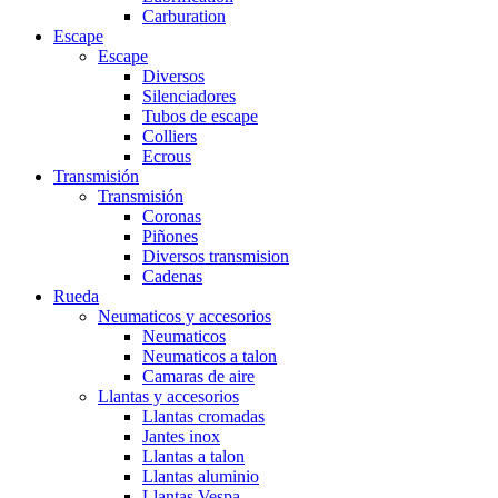
Carburation
Escape
Escape
Diversos
Silenciadores
Tubos de escape
Colliers
Ecrous
Transmisión
Transmisión
Coronas
Piñones
Diversos transmision
Cadenas
Rueda
Neumaticos y accesorios
Neumaticos
Neumaticos a talon
Camaras de aire
Llantas y accesorios
Llantas cromadas
Jantes inox
Llantas a talon
Llantas aluminio
Llantas Vespa