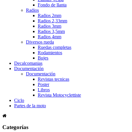
Fondo de llanta
Radios
Radios 2mm
Radios 2,33mm
Radios 3mm
Radios 3,5mm
Radios 4mm
Diversos rueda
Ruedas completas
Rodamientos
Bujes
Decalcomanias
Documentación
Documentación
Revistas tecnicas
Poster
Libros
Revista Motocyclettiste
Ciclo
Partes de la moto
Categorías