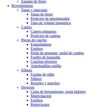
Zapatas de freno
Revestimiento
Tapas y mascaras
Tapas de freno
Protector de amortiguador
Tapa de volante magnetico
Carters
Carters primarios
Protector de cadena
Piezas de caucho
Empuñaduras
Estribos
Pedal de arranque, pedal de cambio
Fuelles de horquilla
Cauchos diversos
Almohadillas rodilla
Sillines
Fundas de sillin
Sillines
Resortes y ganchos
Diversos
Cajas de herramientas, porta bidones
Matriculacion
Estribos
Retrovisores