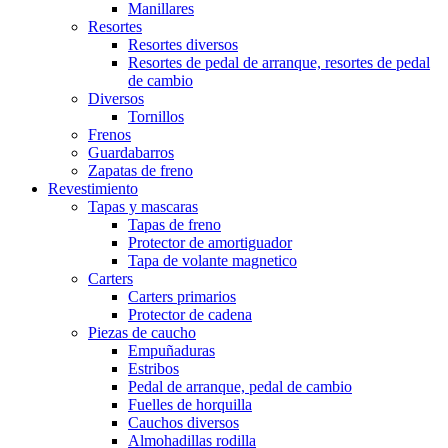
Manillares
Resortes
Resortes diversos
Resortes de pedal de arranque, resortes de pedal
de cambio
Diversos
Tornillos
Frenos
Guardabarros
Zapatas de freno
Revestimiento
Tapas y mascaras
Tapas de freno
Protector de amortiguador
Tapa de volante magnetico
Carters
Carters primarios
Protector de cadena
Piezas de caucho
Empuñaduras
Estribos
Pedal de arranque, pedal de cambio
Fuelles de horquilla
Cauchos diversos
Almohadillas rodilla