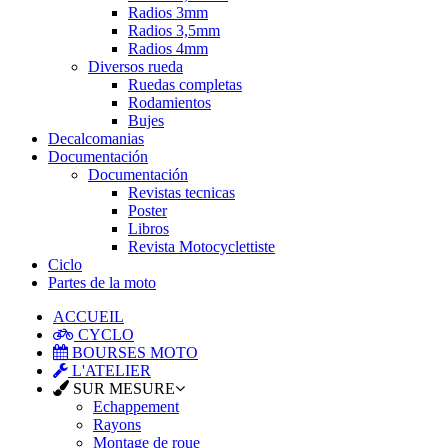
Radios 3mm
Radios 3,5mm
Radios 4mm
Diversos rueda
Ruedas completas
Rodamientos
Bujes
Decalcomanias
Documentación
Documentación
Revistas tecnicas
Poster
Libros
Revista Motocyclettiste
Ciclo
Partes de la moto
ACCUEIL
CYCLO
BOURSES MOTO
L'ATELIER
SUR MESURE
Echappement
Rayons
Montage de roue