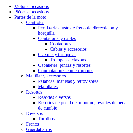
Motos d'occasions
Pièces d'occasions
Partes de la moto
Controles
Perillas de ajuste de freno de direecdcion y
horquilla
Contadores y cables
Contadores
Cables y accesorios
Claxons y trompetas
Trompetas, claxons
Caballetes, pinzas y resortes
Conmutadores e interruptores
Manillar y accesorios
Palancas, manetas y retrovisores
Manillares
Resortes
Resortes diversos
Resortes de pedal de arranque, resortes de pedal
de cambio
Diversos
Tornillos
Frenos
Guardabarros