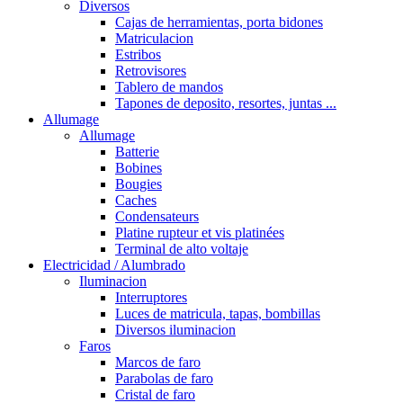
Diversos
Cajas de herramientas, porta bidones
Matriculacion
Estribos
Retrovisores
Tablero de mandos
Tapones de deposito, resortes, juntas ...
Allumage
Allumage
Batterie
Bobines
Bougies
Caches
Condensateurs
Platine rupteur et vis platinées
Terminal de alto voltaje
Electricidad / Alumbrado
Iluminacion
Interruptores
Luces de matricula, tapas, bombillas
Diversos iluminacion
Faros
Marcos de faro
Parabolas de faro
Cristal de faro