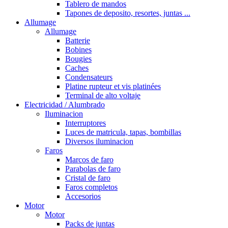
Tablero de mandos
Tapones de deposito, resortes, juntas ...
Allumage
Allumage
Batterie
Bobines
Bougies
Caches
Condensateurs
Platine rupteur et vis platinées
Terminal de alto voltaje
Electricidad / Alumbrado
Iluminacion
Interruptores
Luces de matricula, tapas, bombillas
Diversos iluminacion
Faros
Marcos de faro
Parabolas de faro
Cristal de faro
Faros completos
Accesorios
Motor
Motor
Packs de juntas