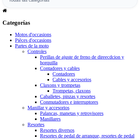
Categorías
Motos d'occasions
Pièces d'occasions
Partes de la moto
Controles
Perillas de ajuste de freno de direecdcion y
horquilla
Contadores y cables
Contadores
Cables y accesorios
Claxons y trompetas
Trompetas, claxons
Caballetes, pinzas y resortes
Conmutadores e interruptores
Manillar y accesorios
Palancas, manetas y retrovisores
Manillares
Resortes
Resortes diversos
Resortes de pedal de arranque, resortes de pedal