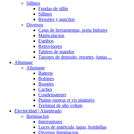
Sillines
Fundas de sillin
Sillines
Resortes y ganchos
Diversos
Cajas de herramientas, porta bidones
Matriculacion
Estribos
Retrovisores
Tablero de mandos
Tapones de deposito, resortes, juntas ...
Allumage
Allumage
Batterie
Bobines
Bougies
Caches
Condensateurs
Platine rupteur et vis platinées
Terminal de alto voltaje
Electricidad / Alumbrado
Iluminacion
Interruptores
Luces de matricula, tapas, bombillas
Diversos iluminacion