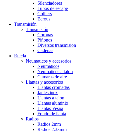
Silenciadores
Tubos de escape
Colliers
Ecrous
Transmisión
Transmisión
Coronas
Piñones
Diversos transmision
Cadenas
Rueda
Neumaticos y accesorios
Neumaticos
Neumaticos a talon
Camaras de aire
Llantas y accesorios
Llantas cromadas
Jantes inox
Llantas a talon
Llantas aluminio
Llantas Vespa
Fondo de llanta
Radios
Radios 2mm
Radios 2,33mm