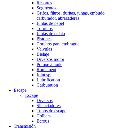
Resortes
Segmentos
Grifos, filtros, duritas, juntas, embudo
carburador, abrazaderas
Juntas de papel
Tornillos
Juntas de culata
Pistones
Corchos para embrague
Valvulas
Bielaje
Diversos motor
Pompe à huile
Roulement
Joint spi
Lubrification
Carburation
Escape
Escape
Diversos
Silenciadores
Tubos de escape
Colliers
Ecrous
Transmisión