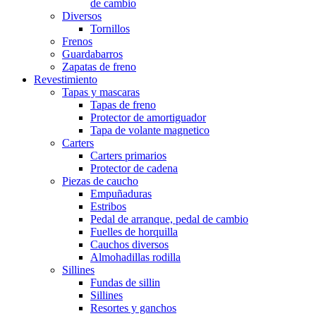
de cambio
Diversos
Tornillos
Frenos
Guardabarros
Zapatas de freno
Revestimiento
Tapas y mascaras
Tapas de freno
Protector de amortiguador
Tapa de volante magnetico
Carters
Carters primarios
Protector de cadena
Piezas de caucho
Empuñaduras
Estribos
Pedal de arranque, pedal de cambio
Fuelles de horquilla
Cauchos diversos
Almohadillas rodilla
Sillines
Fundas de sillin
Sillines
Resortes y ganchos